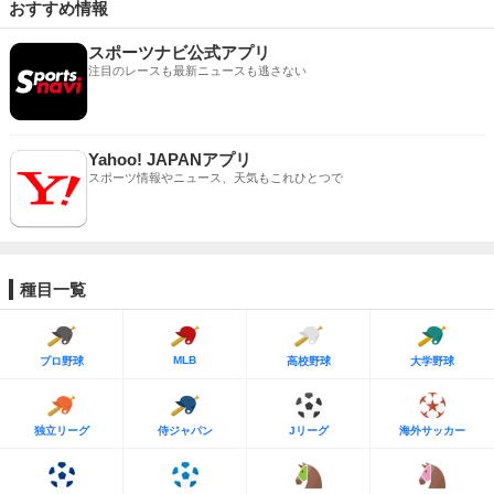
おすすめ情報
スポーツナビ公式アプリ
注目のレースも最新ニュースも逃さない
Yahoo! JAPANアプリ
スポーツ情報やニュース、天気もこれひとつで
種目一覧
MLB
プロ野球
高校野球
大学野球
独立リーグ
侍ジャパン
Jリーグ
海外サッカー