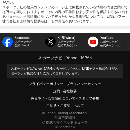
ださい。
スポーツナビの競馬コンテンツのページ上に掲載されている情報の内容に関して
は万全を期しておりますが、その内容の正確性および安全性を保証するものでは
ありません。当該情報に基づいて被ったいかなる損害についても、LINEヤフー
株式会社および情報提供者は一切の責任を負いかねます。
Facebook
X(旧Twitter)
YouTube
スポーツナビ
スポーツナビ
スポーツナビ
公式ページ
公式アカウント
公式チャンネル
スポーツナビ
Yahoo! JAPAN
スポーツナビはYahoo! JAPANのサービスであり、LINEヤフー株式会社がス
ポーツナビ株式会社と協力して運営しています。
プライバシーポリシー
プライバシーセンター
規約
会社概要
免責事項
広告掲載について
スタッフ募集
ご意見・ご要望
ヘルプ
© Japan Racing Association.
© 毎日新聞社
© 株式会社グラッドキューブ
© Sportsnavi