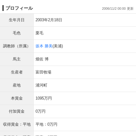
プロフィール
2006/11/2 00:00
生年月日
2003年2月18日
毛色
栗毛
調教師（所属）
坂本 勝美
(美浦)
馬主
畑佐 博
生産者
富田牧場
産地
浦河町
本賞金
1095万円
付加賞金
0万円
収得賞金：平地
平地：0万円