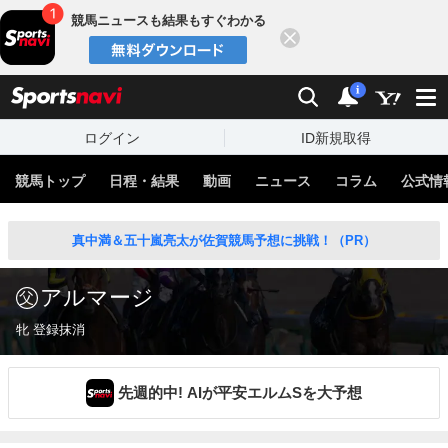
競馬ニュースも結果もすぐわかる
閉じる
スポーツナビ
検索
通知
i
ログイン
ID新規取得
競馬トップ
日程・結果
動画
ニュース
コラム
公式情
真中満＆五十嵐亮太が佐賀競馬予想に挑戦！（PR）
アルマージ
牝 登録抹消
先週的中! AIが平安エルムSを大予想