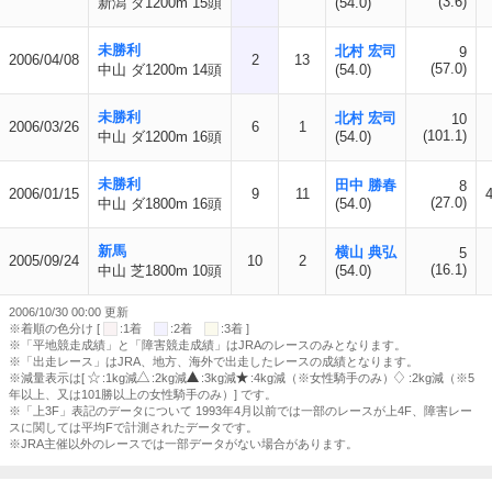
(3.6)
新潟 ダ1200m 15頭
(54.0)
未勝利
北村 宏司
9
2006/04/08
2
13
(57.0)
中山 ダ1200m 14頭
(54.0)
未勝利
北村 宏司
10
2006/03/26
6
1
(101.1)
中山 ダ1200m 16頭
(54.0)
未勝利
田中 勝春
8
2006/01/15
9
11
(27.0)
中山 ダ1800m 16頭
(54.0)
新馬
横山 典弘
5
2005/09/24
10
2
(16.1)
中山 芝1800m 10頭
(54.0)
2006/10/30 00:00 更新
※着順の色分け [
:1着
:2着
:3着 ]
※「平地競走成績」と「障害競走成績」はJRAのレースのみとなります。
※「出走レース」はJRA、地方、海外で出走したレースの成績となります。
※減量表示は[
:1kg減
:2kg減
:3kg減
:4kg減（※女性騎手のみ）
:2kg減（※5
年以上、又は101勝以上の女性騎手のみ）] です。
※「上3F」表記のデータについて 1993年4月以前では一部のレースが上4F、障害レー
スに関しては平均Fで計測されたデータです。
※JRA主催以外のレースでは一部データがない場合があります。