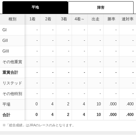
平地
障害
種別
1着
2着
3着
4着～
出走
勝率
連対率
-
-
-
-
-
-
-
GI
-
-
-
-
-
-
-
GII
-
-
-
-
-
-
-
GIII
-
-
-
-
-
-
-
その他重賞
-
-
-
-
-
-
-
重賞合計
-
-
-
-
-
-
-
リステッド
-
-
-
-
-
-
-
その他特別
0
4
2
4
10
.000
.400
平場
0
4
2
4
10
.000
.400
合計
※「総合成績」はJRAのレースのみとなります。