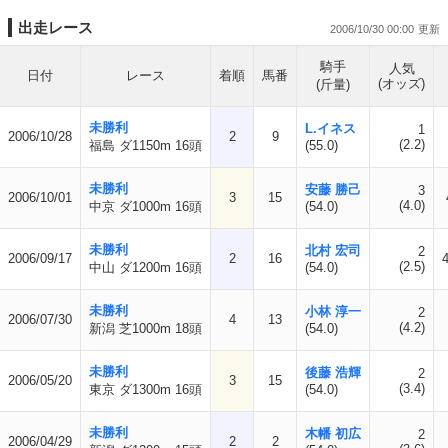
出走レース
2006/10/30 00:00
騎手
人気
日付
レース
着順
馬番
(オッズ)
(斤量)
未勝利
L.イネス
1
2006/10/28
2
9
(2.2)
福島 ダ1150m 16頭
(55.0)
未勝利
安藤 勝己
3
2006/10/01
3
15
(4.0)
中京 ダ1000m 16頭
(54.0)
未勝利
北村 宏司
2
2006/09/17
2
16
(2.5)
中山 ダ1200m 16頭
(54.0)
未勝利
小林 淳一
2
2006/07/30
4
13
(4.2)
新潟 芝1000m 18頭
(54.0)
未勝利
後藤 浩輝
2
2006/05/20
3
15
(3.4)
東京 ダ1300m 16頭
(54.0)
未勝利
木幡 初広
2
2006/04/29
2
2