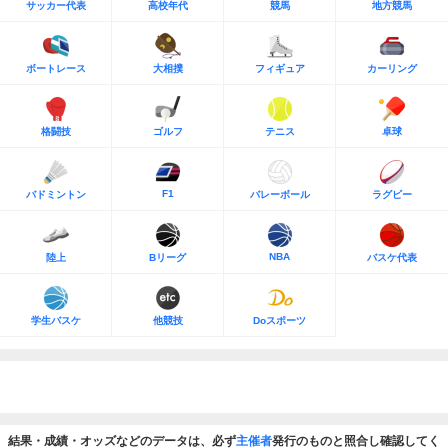
サッカー代表
高校年代
競馬
地方競馬
ボートレース
大相撲
フィギュア
カーリング
格闘技
ゴルフ
テニス
卓球
F1
バドミントン
バレーボール
ラグビー
NBA
陸上
Bリーグ
バスケ代表
学生バスケ
他競技
Doスポーツ
結果・成績・オッズなどのデータは、必ず
主催者
発行のものと照合し確認してく