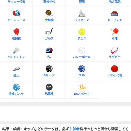
サッカー代表
高校年代
競馬
地方競馬
ボートレース
大相撲
フィギュア
カーリング
格闘技
ゴルフ
テニス
卓球
F1
バドミントン
バレーボール
ラグビー
NBA
陸上
Bリーグ
バスケ代表
学生バスケ
他競技
Doスポーツ
結果・成績・オッズなどのデータは、必ず
主催者
発行のものと照合し確認してく