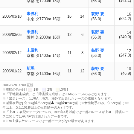
(142.1)
京都 芝1200m 18頭
(56.0)
未勝利
荻野 要
16
2006/03/18
16
14
(524.2)
中京 ダ1700m 16頭
(56.0)
未勝利
荻野 要
14
2006/03/05
12
6
(249.9)
阪神 芝2000m 16頭
(56.0)
未勝利
荻野 要
12
2006/02/12
11
8
(247.0)
京都 ダ1400m 14頭
(56.0)
新馬
荻野 要
10
2006/01/22
11
12
(46.9)
京都 ダ1400m 16頭
(56.0)
2006/8/28 00:00 更新
※着順の色分け [
:1着
:2着
:3着 ]
※「平地競走成績」と「障害競走成績」はJRAのレースのみとなります。
※「出走レース」はJRA、地方、海外で出走したレースの成績となります。
※減量表示は[
:1kg減
:2kg減
:3kg減
:4kg減（※女性騎手のみ）
:2kg減（※5
年以上、又は101勝以上の女性騎手のみ）] です。
※「上3F」表記のデータについて 1993年4月以前では一部のレースが上4F、障害レー
スに関しては平均Fで計測されたデータです。
※JRA主催以外のレースでは一部データがない場合があります。