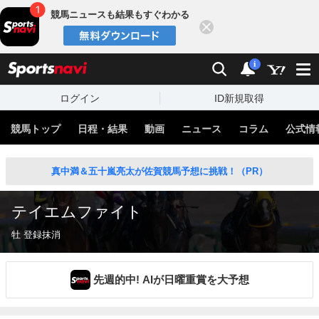
競馬ニュースも結果もすぐわかる
閉じる
スポーツナビ
検索
通知
i
ログイン
ID新規取得
競馬トップ
日程・結果
動画
ニュース
コラム
公式情
真中満＆五十嵐亮太が佐賀競馬予想に挑戦！（PR）
テイエムファイト
牡 登録抹消
先週的中! AIが日曜重賞を大予想