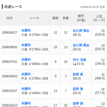
出走レース
2006/8/28 00:00
騎手
人気
日付
レース
着順
馬番
(オッズ)
(斤量)
未勝利
佐久間 寛志
15
2006/08/27
12
12
(528.6)
小倉 ダ1700m 15頭
(56.0)
未勝利
佐久間 寛志
14
2006/08/05
10
13
(203.3)
小倉 ダ1700m 15頭
(56.0)
未勝利
田中 克典
12
2006/07/01
9
10
(249.4)
京都 ダ1800m 14頭
(▲53.0)
未勝利
荻野 要
15
2006/06/03
9
2
(408.5)
中京 ダ1700m 16頭
(56.0)
未勝利
荻野 要
16
2006/05/07
13
7
(577.6)
京都 ダ1400m 16頭
(56.0)
未勝利
荻野 要
13
2006/04/23
17
15