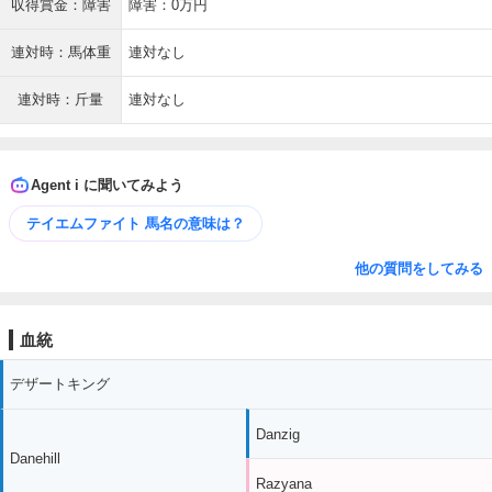
収得賞金：障害
障害：0万円
連対時：馬体重
連対なし
連対時：斤量
連対なし
Agent i に聞いてみよう
テイエムファイト 馬名の意味は？
他の質問をしてみる
血統
デザートキング
Danzig
Danehill
Razyana