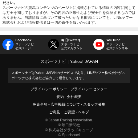
ださい。
スポーツナビの競馬コンテンツのページ上に掲載されている情報の内容に関して
は万全を期しておりますが、その内容の正確性および安全性を保証するものでは
ありません。当該情報に基づいて被ったいかなる損害についても、LINEヤフー
株式会社および情報提供者は一切の責任を負いかねます。
Facebook
X(旧Twitter)
YouTube
スポーツナビ
スポーツナビ
スポーツナビ
公式ページ
公式アカウント
公式チャンネル
スポーツナビ
Yahoo! JAPAN
スポーツナビはYahoo! JAPANのサービスであり、LINEヤフー株式会社がス
ポーツナビ株式会社と協力して運営しています。
プライバシーポリシー
プライバシーセンター
規約
会社概要
免責事項
広告掲載について
スタッフ募集
ご意見・ご要望
ヘルプ
© Japan Racing Association.
© 毎日新聞社
© 株式会社グラッドキューブ
© Sportsnavi