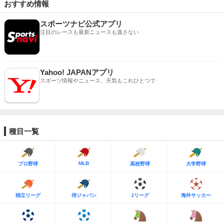
おすすめ情報
スポーツナビ公式アプリ
注目のレースも最新ニュースも逃さない
Yahoo! JAPANアプリ
スポーツ情報やニュース、天気もこれひとつで
種目一覧
MLB
プロ野球
高校野球
大学野球
独立リーグ
侍ジャパン
Jリーグ
海外サッカー