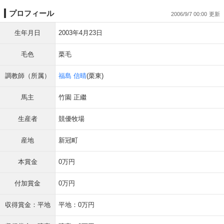
プロフィール
2006/9/7 00:00
生年月日
2003年4月23日
毛色
栗毛
調教師（所属）
福島 信晴
(栗東)
馬主
竹園 正繼
生産者
競優牧場
産地
新冠町
本賞金
0万円
付加賞金
0万円
収得賞金：平地
平地：0万円