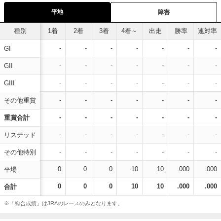
平地
障害
種別
1着
2着
3着
4着～
出走
勝率
連対率
-
-
-
-
-
-
-
GI
-
-
-
-
-
-
-
GII
-
-
-
-
-
-
-
GIII
-
-
-
-
-
-
-
その他重賞
-
-
-
-
-
-
-
重賞合計
-
-
-
-
-
-
-
リステッド
-
-
-
-
-
-
-
その他特別
0
0
0
10
10
.000
.000
平場
0
0
0
10
10
.000
.000
合計
※「総合成績」はJRAのレースのみとなります。