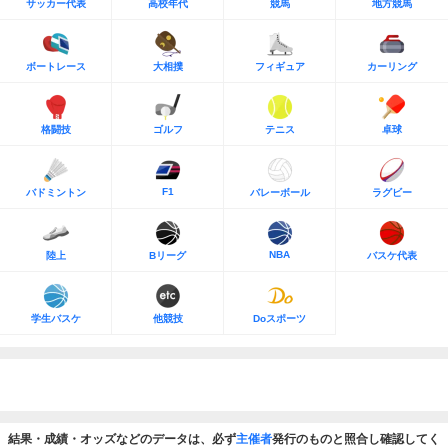
サッカー代表
高校年代
競馬
地方競馬
ボートレース
大相撲
フィギュア
カーリング
格闘技
ゴルフ
テニス
卓球
F1
バドミントン
バレーボール
ラグビー
NBA
陸上
Bリーグ
バスケ代表
学生バスケ
他競技
Doスポーツ
結果・成績・オッズなどのデータは、必ず
主催者
発行のものと照合し確認してく