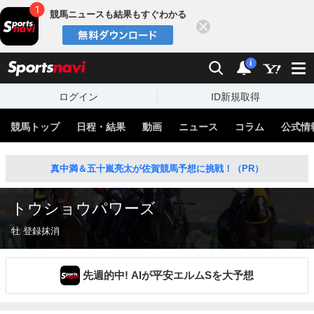
競馬ニュースも結果もすぐわかる
閉じる
スポーツナビ
検索
通知
i
ログイン
ID新規取得
競馬トップ
日程・結果
動画
ニュース
コラム
公式情
真中満＆五十嵐亮太が佐賀競馬予想に挑戦！（PR）
トウショウパワーズ
牡 登録抹消
先週的中! AIが平安エルムSを大予想