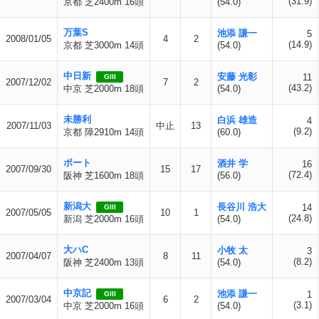
(31.9)
京都 芝2400m 16頭
(54.0)
万葉S
池添 謙一
5
2008/01/05
4
2
(14.9)
京都 芝3000m 14頭
(54.0)
中日新
安藤 光彰
11
GIII
2007/12/02
7
2
(43.2)
中京 芝2000m 18頭
(54.0)
未勝利
白浜 雄造
4
2007/11/03
中止
13
(9.2)
京都 障2910m 14頭
(60.0)
ポート
酒井 学
16
2007/09/30
15
17
(72.4)
阪神 芝1600m 18頭
(56.0)
新潟大
長谷川 浩大
14
GIII
2007/05/05
10
1
(24.8)
新潟 芝2000m 16頭
(54.0)
大ハC
小牧 太
3
2007/04/07
8
11
(8.2)
阪神 芝2400m 13頭
(54.0)
中京記
池添 謙一
1
GIII
2007/03/04
6
2
(3.1)
中京 芝2000m 16頭
(54.0)