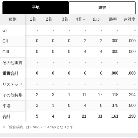
平地
障害
種別
1着
2着
3着
4着～
出走
勝率
連対率
-
-
-
-
-
-
-
GI
0
0
0
2
2
.000
.000
GII
0
0
0
4
4
.000
.000
GIII
-
-
-
-
-
-
-
その他重賞
0
0
0
6
6
.000
.000
重賞合計
-
-
-
-
-
-
-
リステッド
2
3
1
11
17
.118
.294
その他特別
3
1
0
4
8
.375
.500
平場
5
4
1
21
31
.161
.290
合計
※「総合成績」はJRAのレースのみとなります。