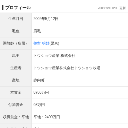
プロフィール
2009/7/9 00:00
生年月日
2002年5月12日
毛色
鹿毛
調教師（所属）
鶴留 明雄
(栗東)
馬主
トウショウ産業 株式会社
生産者
トウショウ産業株式会社トウショウ牧場
産地
静内町
本賞金
8786万円
付加賞金
95万円
収得賞金：平地
平地：2400万円