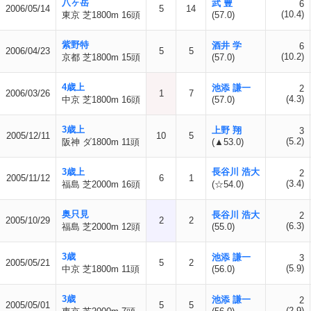
八ヶ岳
武 豊
6
2006/05/14
5
14
(10.4)
東京 芝1800m 16頭
(57.0)
紫野特
酒井 学
6
2006/04/23
5
5
(10.2)
京都 芝1800m 15頭
(57.0)
4歳上
池添 謙一
2
2006/03/26
1
7
(4.3)
中京 芝1800m 16頭
(57.0)
3歳上
上野 翔
3
2005/12/11
10
5
(5.2)
阪神 ダ1800m 11頭
(▲53.0)
3歳上
長谷川 浩大
2
2005/11/12
6
1
(3.4)
福島 芝2000m 16頭
(☆54.0)
奥只見
長谷川 浩大
2
2005/10/29
2
2
(6.3)
福島 芝2000m 12頭
(55.0)
3歳
池添 謙一
3
2005/05/21
5
2
(5.9)
中京 芝1800m 11頭
(56.0)
3歳
池添 謙一
2
2005/05/01
5
5
(2.9)