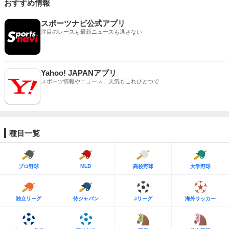
おすすめ情報
スポーツナビ公式アプリ
注目のレースも最新ニュースも逃さない
Yahoo! JAPANアプリ
スポーツ情報やニュース、天気もこれひとつで
種目一覧
MLB
プロ野球
高校野球
大学野球
独立リーグ
侍ジャパン
Jリーグ
海外サッカー