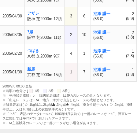
東京 芝2000m 7頭
(56.0)
アザレ
池添 謙一
2
2005/04/09
3
6
(9.9)
阪神 芝2000m 12頭
(56.0)
3歳
池添 謙一
2
2005/03/05
2
10
(3.8)
阪神 芝2000m 11頭
(56.0)
つばき
池添 謙一
1
2005/02/20
4
1
(2.8)
京都 芝2000m 9頭
(56.0)
新馬
池添 謙一
1
2005/01/09
1
7
(1.8)
京都 芝2000m 15頭
(56.0)
2009/7/6 00:00 更新
※着順の色分け [
:1着
:2着
:3着 ]
※「平地競走成績」と「障害競走成績」はJRAのレースのみとなります。
※「出走レース」はJRA、地方、海外で出走したレースの成績となります。
※減量表示は[
:1kg減
:2kg減
:3kg減
:4kg減（※女性騎手のみ）
:2kg減（※5
年以上、又は101勝以上の女性騎手のみ）] です。
※「上3F」表記のデータについて 1993年4月以前では一部のレースが上4F、障害レー
スに関しては平均Fで計測されたデータです。
※JRA主催以外のレースでは一部データがない場合があります。