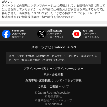
ださい。
スポーツナビの競馬コンテンツのページ上に掲載されている情報の内容に関して
は万全を期しておりますが、その内容の正確性および安全性を保証するものでは
ありません。当該情報に基づいて被ったいかなる損害についても、LINEヤフー
株式会社および情報提供者は一切の責任を負いかねます。
Facebook
X(旧Twitter)
YouTube
スポーツナビ
スポーツナビ
スポーツナビ
公式ページ
公式アカウント
公式チャンネル
スポーツナビ
Yahoo! JAPAN
スポーツナビはYahoo! JAPANのサービスであり、LINEヤフー株式会社がス
ポーツナビ株式会社と協力して運営しています。
プライバシーポリシー
プライバシーセンター
規約
会社概要
免責事項
広告掲載について
スタッフ募集
ご意見・ご要望
ヘルプ
© Japan Racing Association.
© 毎日新聞社
© 株式会社グラッドキューブ
© Sportsnavi