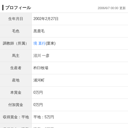
プロフィール
2006/6/7 00:00
生年月日
2002年2月27日
毛色
黒鹿毛
調教師（所属）
境 直行
(栗東)
馬主
沼川 一彦
生産者
杵臼牧場
産地
浦河町
本賞金
0万円
付加賞金
0万円
収得賞金：平地
平地：5万円