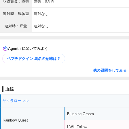
収得賞金：障害
障害：0万円
連対時：馬体重
連対なし
連対時：斤量
連対なし
Agent i に聞いてみよう
ペプチドクイン 馬名の意味は？
他の質問をしてみる
血統
サクラローレル
Blushing Groom
Rainbow Quest
I Will Follow