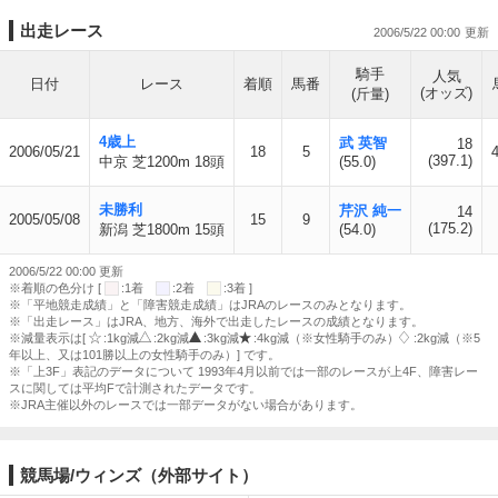
出走レース
2006/5/22 00:00
騎手
人気
日付
レース
着順
馬番
(オッズ)
(斤量)
4歳上
武 英智
18
2006/05/21
18
5
4
(397.1)
中京 芝1200m 18頭
(55.0)
未勝利
芹沢 純一
14
2005/05/08
15
9
(175.2)
新潟 芝1800m 15頭
(54.0)
2006/5/22 00:00 更新
※着順の色分け [
:1着
:2着
:3着 ]
※「平地競走成績」と「障害競走成績」はJRAのレースのみとなります。
※「出走レース」はJRA、地方、海外で出走したレースの成績となります。
※減量表示は[
:1kg減
:2kg減
:3kg減
:4kg減（※女性騎手のみ）
:2kg減（※5
年以上、又は101勝以上の女性騎手のみ）] です。
※「上3F」表記のデータについて 1993年4月以前では一部のレースが上4F、障害レー
スに関しては平均Fで計測されたデータです。
※JRA主催以外のレースでは一部データがない場合があります。
競馬場/ウィンズ（外部サイト）