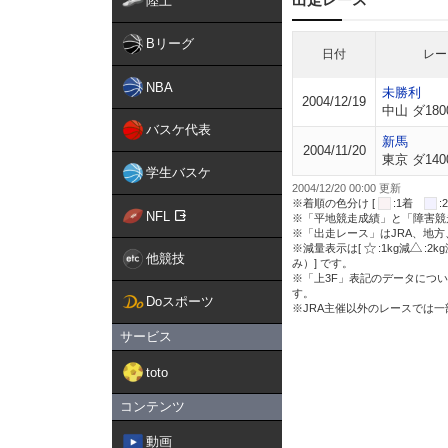
陸上
Bリーグ
日付
レー
NBA
未勝利
2004/12/19
中山 ダ180
バスケ代表
新馬
2004/11/20
東京 ダ140
学生バスケ
2004/12/20 00:00 更新
※着順の色分け [
:1着
NFL
※「平地競走成績」と「障害競
※「出走レース」はJRA、地
※減量表示は[
:1kg減
:2k
他競技
み）] です。
※「上3F」表記のデータについ
す。
Doスポーツ
※JRA主催以外のレースでは
サービス
toto
コンテンツ
動画