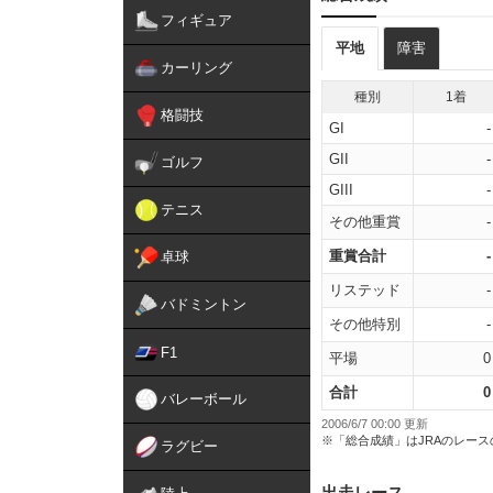
フィギュア
平地
障害
カーリング
種別
1着
格闘技
GI
-
GII
-
ゴルフ
GIII
-
テニス
その他重賞
-
重賞合計
-
卓球
リステッド
-
バドミントン
その他特別
-
F1
平場
0
合計
0
バレーボール
2006/6/7 00:00 更新
※「総合成績」はJRAのレー
ラグビー
出走レース