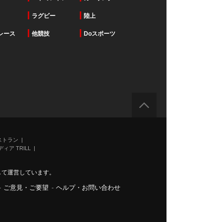
ラグビー
陸上
レース
他競技
Doスポーツ
ストラン
ィア TRILL
力して運営しています。
-
ご意見・ご要望
-
ヘルプ・お問い合わせ