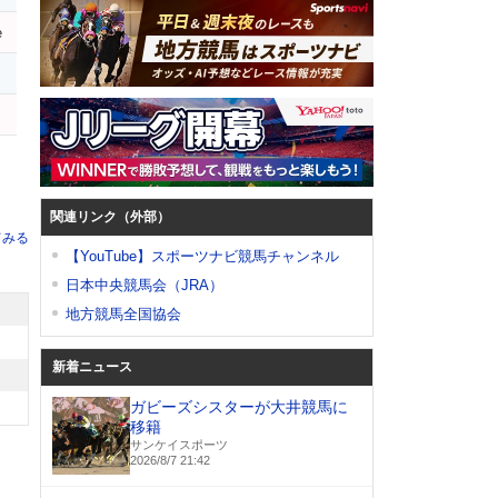
e
テ
関連リンク（外部）
てみる
【YouTube】スポーツナビ競馬チャンネル
日本中央競馬会（JRA）
地方競馬全国協会
新着ニュース
ガビーズシスターが大井競馬に
移籍
サンケイスポーツ
2026/8/7 21:42