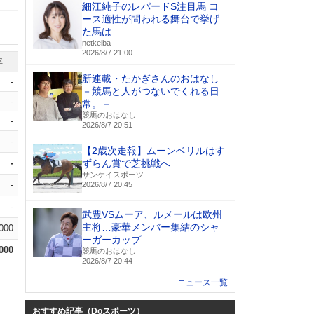
細江純子のレパードS注目馬 コ
ース適性が問われる舞台で挙げ
た馬は
netkeiba
2026/8/7 21:00
率
新連載・たかぎさんのおはなし
-
－競馬と人がつないでくれる日
-
常。－
競馬のおはなし
-
2026/8/7 20:51
-
【2歳次走報】ムーンベリルはす
-
ずらん賞で芝挑戦へ
サンケイスポーツ
-
2026/8/7 20:45
-
武豊VSムーア、ルメールは欧州
主将…豪華メンバー集結のシャ
.000
ーガーカップ
.000
競馬のおはなし
2026/8/7 20:44
ニュース一覧
おすすめ記事（Doスポーツ）