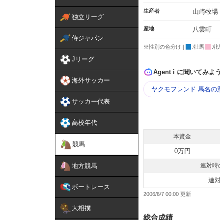
生産者
山崎牧場
独立リーグ
産地
八雲町
侍ジャパン
※性別の色分け [
:牡馬
:牝
Jリーグ
Agent i に聞いてみよ
海外サッカー
ヤクモフレンド 馬名の
サッカー代表
高校年代
本賞金
競馬
0万円
地方競馬
連対時
連
ボートレース
2006/6/7 00:00
大相撲
総合成績