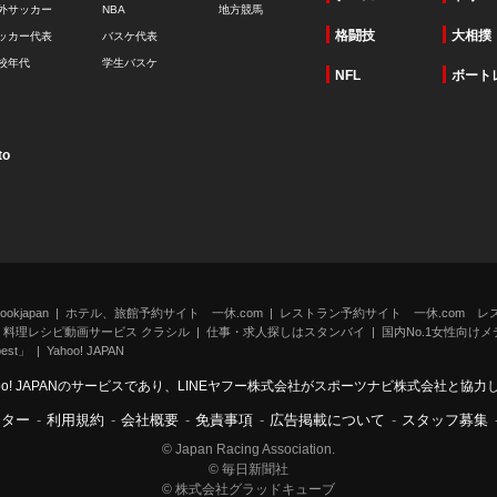
外サッカー
NBA
地方競馬
格闘技
大相撲
ッカー代表
バスケ代表
校年代
学生バスケ
NFL
ボート
to
kjapan
ホテル、旅館予約サイト 一休.com
レストラン予約サイト 一休.com レ
料理レシピ動画サービス クラシル
仕事・求人探しはスタンバイ
国内No.1女性向けメデ
st」
Yahoo! JAPAN
oo! JAPANのサービスであり、LINEヤフー株式会社がスポーツナビ株式会社と協
ンター
-
利用規約
-
会社概要
-
免責事項
-
広告掲載について
-
スタッフ募集
© Japan Racing Association.
© 毎日新聞社
© 株式会社グラッドキューブ