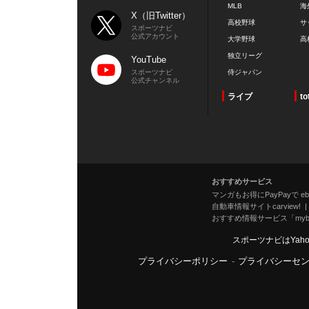
MLB
海
X（旧Twitter）
高校野球
サ
スポーツナビ
公式アカウント
大学野球
高
独立リーグ
YouTube
スポーツナビ
侍ジャパン
公式チャンネル
ライブ
to
おすすめサービス
マンガもお得にPayPayで eboo
自動車情報サイトcarview!
おすすめ情報サービス「mybe
スポーツナビはYah
プライバシーポリシー
-
プライバシーセ