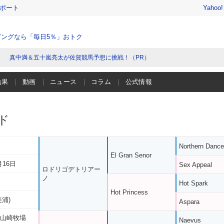
レポート
Yahoo
ングなら「毎日5％」おトク
真中満＆五十嵐亮太が佐賀競馬予想に挑戦！（PR）
結果
動画
ニュース
コラム
公式情報
ド
Northern Dance
El Gran Senor
月16日
Sex Appeal
ロドリゴデトリアー
ノ
Hot Spark
Hot Princess
美浦)
Aspara
 山崎牧場
Naevus