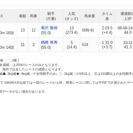
騎手
人気
タイム
通過順
ス
着順
馬番
馬体重
(斤量)
(オッズ)
差
上3F
菊沢 隆徳
13
2:03.5
08-09-14
13
12
508(-6)
(273.4)
(+4.4)
44.0
0m 16頭
(55.0)
柄崎 将寿
5
1:31.0
10-11
11
2
514
(14.4)
(+3.7)
41.3
0m 14頭
(55.0)
:2着
:3着 ]
走成績」はJRAのレースのみとなります。
方、海外で出走したレースの成績となります。
g減
:3kg減
:4kg減（※女性騎手のみ）
:2kg減（※5年以上、又は101勝以上の女性騎手
て 1993年4月以前では一部のレースが上4F、障害レースに関しては平均Fで計測されたデ
一部データがない場合があります。