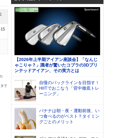
位
-15
【2026年上半期アイアン座談会】「なんじ
ゃこりゃ？」識者が驚いたコブラの3Dプリ
ンテッドアイアン、その実力とは
の
自慢のバックラインを目指す！
ータで
HIITでおこなう「背中徹底トレ
ーニング」
バナナは朝・夜・運動前後、い
つ食べるのがベスト？タイミン
グごとのメリット