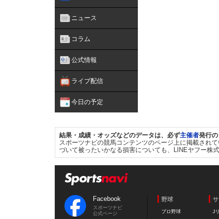
ニュース
コラム
公式情報
ライブ配信
今日の予定
結果・成績・オッズなどのデータは、必ず
主催者
発行の
スポーツナビの競馬コンテンツのページ上に掲載されて
づいて被ったいかなる損害についても、LINEヤフー株
Facebook
野球
サ
スポーツナビ
プロ野球
J
公式ページ