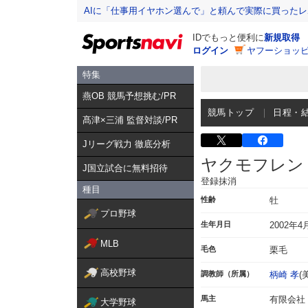
AIに「仕事用イヤホン選んで」と頼んで実際に買った
IDでもっと便利に
新規取得
ログイン
ヤフーショッピ
特集
燕OB 競馬予想挑む/PR
競馬トップ
日程・
髙津×三浦 監督対談/PR
Jリーグ戦力 徹底分析
ヤクモフレン
J国立試合に無料招待
登録抹消
種目
性齢
牡
プロ野球
生年月日
2002年4
MLB
毛色
栗毛
高校野球
調教師（所属）
柄崎 孝
(
馬主
有限会社
大学野球