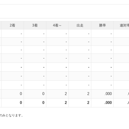
2着
3着
4着～
出走
勝率
連対
-
-
-
-
-
-
-
-
-
-
-
-
-
-
-
-
-
-
-
-
-
-
-
-
-
-
-
-
-
-
-
-
-
-
-
0
0
2
2
.000
0
0
2
2
.000
スのみとなります。