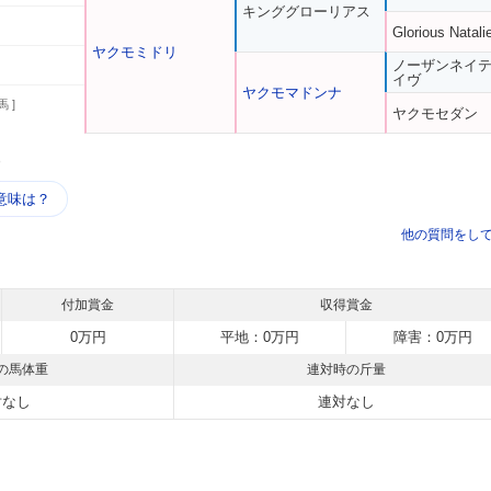
キンググローリアス
Glorious Natali
ヤクモミドリ
ノーザンネイ
イヴ
ヤクモマドンナ
馬 ]
ヤクモセダン
う
意味は？
他の質問をし
付加賞金
収得賞金
0万円
平地：0万円
障害：0万円
の馬体重
連対時の斤量
対なし
連対なし