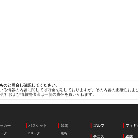
ものと照合し確認してください。
いる情報の内容に関しては万全を期しておりますが、その内容の正確性およ
式会社および情報提供者は一切の責任を負いかねます。
ッカー
バスケット
競馬
ゴルフ
フィギ
リーグ
Bリーグ
競馬
テニス
卓球