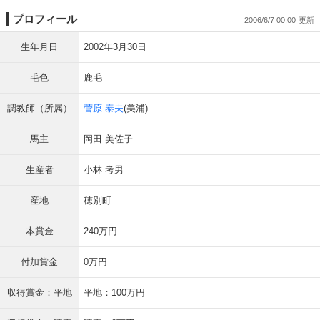
プロフィール
2006/6/7 00:00
生年月日
2002年3月30日
毛色
鹿毛
調教師（所属）
菅原 泰夫
(美浦)
馬主
岡田 美佐子
生産者
小林 考男
産地
穂別町
本賞金
240万円
付加賞金
0万円
収得賞金：平地
平地：100万円