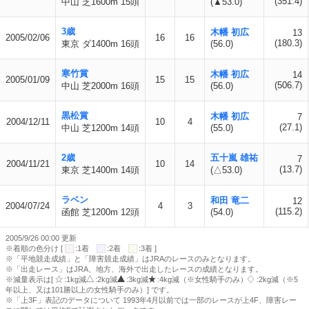
(351.4)
中山 芝1600m 15頭
(▲53.0)
3歳
木幡 初広
13
2005/02/06
16
16
(180.3)
東京 ダ1400m 16頭
(56.0)
寒竹賞
木幡 初広
14
2005/01/09
15
15
(506.7)
中山 芝2000m 16頭
(56.0)
黒松賞
木幡 初広
7
2004/12/11
10
4
(27.1)
中山 芝1200m 14頭
(55.0)
2歳
五十嵐 雄祐
7
2004/11/21
10
14
(13.7)
東京 芝1400m 14頭
(△53.0)
ラベン
和田 竜二
12
2004/07/24
4
3
(115.2)
函館 芝1200m 12頭
(54.0)
2005/9/26 00:00 更新
※着順の色分け [
:1着
:2着
:3着 ]
※「平地競走成績」と「障害競走成績」はJRAのレースのみとなります。
※「出走レース」はJRA、地方、海外で出走したレースの成績となります。
※減量表示は[
:1kg減
:2kg減
:3kg減
:4kg減（※女性騎手のみ）
:2kg減（※5
年以上、又は101勝以上の女性騎手のみ）] です。
※「上3F」表記のデータについて 1993年4月以前では一部のレースが上4F、障害レー