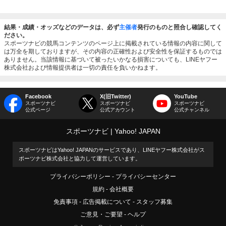
結果・成績・オッズなどのデータは、必ず
主催者
発行のものと照合し確認してく
ださい。
スポーツナビの競馬コンテンツのページ上に掲載されている情報の内容に関して
は万全を期しておりますが、その内容の正確性および安全性を保証するものでは
ありません。当該情報に基づいて被ったいかなる損害についても、LINEヤフー
株式会社および情報提供者は一切の責任を負いかねます。
Facebook
X(旧Twitter)
YouTube
スポーツナビ
スポーツナビ
スポーツナビ
公式ページ
公式アカウント
公式チャンネル
スポーツナビ
Yahoo! JAPAN
スポーツナビはYahoo! JAPANのサービスであり、LINEヤフー株式会社がス
ポーツナビ株式会社と協力して運営しています。
プライバシーポリシー
プライバシーセンター
規約
会社概要
免責事項
広告掲載について
スタッフ募集
ご意見・ご要望
ヘルプ