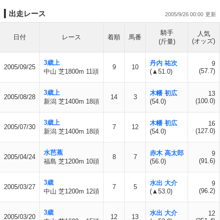
出走レース
2005/9/26 00:00
騎手
人気
日付
レース
着順
馬番
(オッズ)
(斤量)
3歳上
丹内 祐次
9
2005/09/25
9
10
(57.7)
中山 芝1800m 11頭
(▲51.0)
3歳上
木幡 初広
13
2005/08/28
14
3
(100.0)
新潟 芝1400m 18頭
(54.0)
3歳上
木幡 初広
16
2005/07/30
7
12
(127.0)
新潟 芝1400m 18頭
(54.0)
水芭蕉
赤木 高太郎
9
2005/04/24
8
7
(91.6)
福島 芝1200m 10頭
(56.0)
3歳
水出 大介
9
2005/03/27
7
5
(96.2)
中山 芝1200m 12頭
(▲53.0)
3歳
水出 大介
12
2005/03/20
12
13