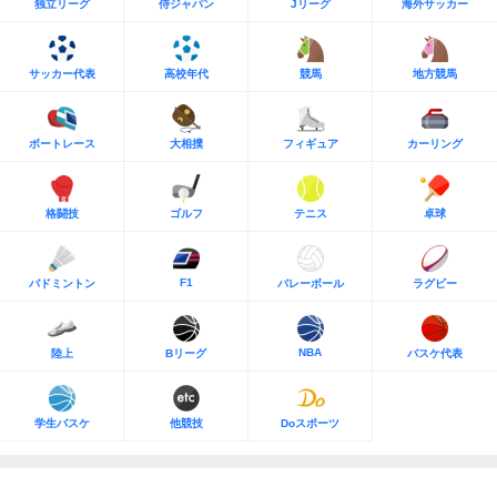
独立リーグ
侍ジャパン
Jリーグ
海外サッカー
サッカー代表
高校年代
競馬
地方競馬
ボートレース
大相撲
フィギュア
カーリング
格闘技
ゴルフ
テニス
卓球
F1
バドミントン
バレーボール
ラグビー
NBA
陸上
Bリーグ
バスケ代表
学生バスケ
他競技
Doスポーツ