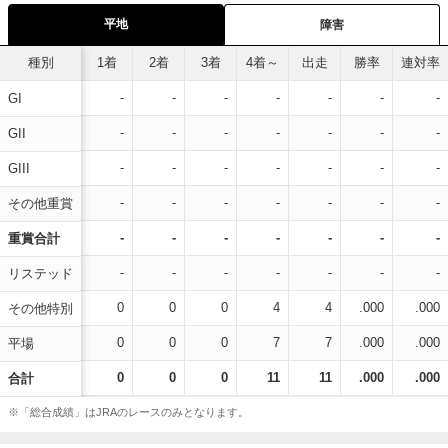
平地
障害
種別
1着
2着
3着
4着～
出走
勝率
連対率
-
-
-
-
-
-
-
GI
-
-
-
-
-
-
-
GII
-
-
-
-
-
-
-
GIII
-
-
-
-
-
-
-
その他重賞
-
-
-
-
-
-
-
重賞合計
-
-
-
-
-
-
-
リステッド
0
0
0
4
4
.000
.000
その他特別
0
0
0
7
7
.000
.000
平場
0
0
0
11
11
.000
.000
合計
※「総合成績」はJRAのレースのみとなります。