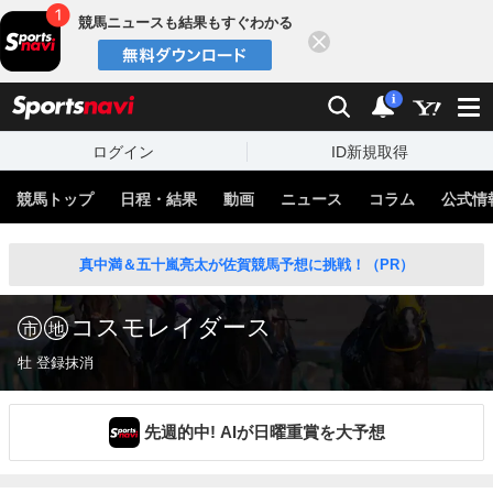
競馬ニュースも結果もすぐわかる
閉じる
スポーツナビ
検索
通知
i
ログイン
ID新規取得
競馬トップ
日程・結果
動画
ニュース
コラム
公式情
真中満＆五十嵐亮太が佐賀競馬予想に挑戦！（PR）
コスモレイダース
牡 登録抹消
先週的中! AIが日曜重賞を大予想