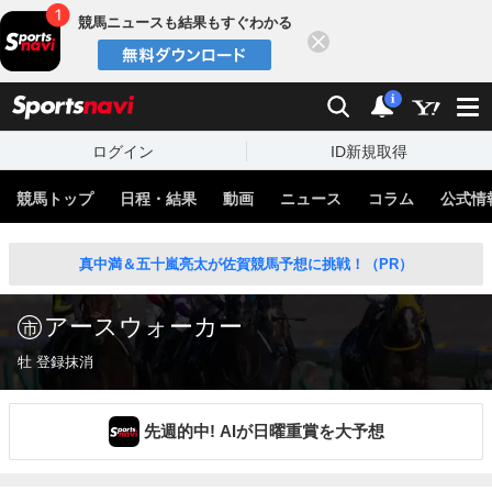
競馬ニュースも結果もすぐわかる
閉じる
スポーツナビ
検索
通知
i
ログイン
ID新規取得
競馬トップ
日程・結果
動画
ニュース
コラム
公式情
真中満＆五十嵐亮太が佐賀競馬予想に挑戦！（PR）
アースウォーカー
牡 登録抹消
先週的中! AIが日曜重賞を大予想