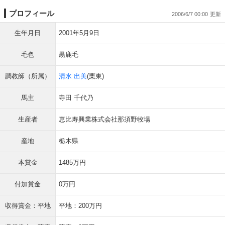
プロフィール
2006/6/7 00:00
生年月日
2001年5月9日
毛色
黒鹿毛
調教師（所属）
清水 出美
(栗東)
馬主
寺田 千代乃
生産者
恵比寿興業株式会社那須野牧場
産地
栃木県
本賞金
1485万円
付加賞金
0万円
収得賞金：平地
平地：200万円