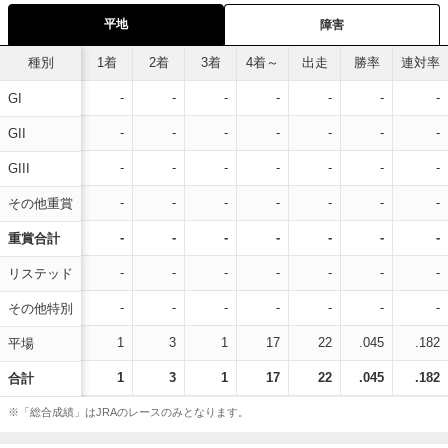
平地
障害
種別
1着
2着
3着
4着～
出走
勝率
連対率
-
-
-
-
-
-
-
GI
-
-
-
-
-
-
-
GII
-
-
-
-
-
-
-
GIII
-
-
-
-
-
-
-
その他重賞
-
-
-
-
-
-
-
重賞合計
-
-
-
-
-
-
-
リステッド
-
-
-
-
-
-
-
その他特別
1
3
1
17
22
.045
.182
平場
1
3
1
17
22
.045
.182
合計
※「総合成績」はJRAのレースのみとなります。