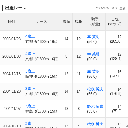
出走レース
2005/1/24 00:00
騎手
人気
日付
レース
着順
馬番
(オッズ)
(斤量)
4歳上
幸 英明
12
2005/01/23
14
12
(165.0)
京都 ダ1800m 16頭
(56.0)
4歳上
幸 英明
12
2005/01/08
8
12
(128.4)
京都 ダ1800m 16頭
(56.0)
3歳上
幸 英明
15
2004/12/18
12
11
(247.6)
阪神 ダ1800m 15頭
(56.0)
3歳上
松永 幹夫
14
2004/11/28
14
14
(176.8)
京都 ダ1800m 16頭
(55.0)
3歳上
野元 昭嘉
14
2004/11/07
13
8
(75.2)
福島 ダ1700m 15頭
(55.0)
3歳上
松永 幹夫
13
2004/10/10
13
4