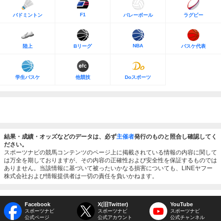
F1
バドミントン
バレーボール
ラグビー
NBA
陸上
Bリーグ
バスケ代表
学生バスケ
他競技
Doスポーツ
結果・成績・オッズなどのデータは、必ず
主催者
発行のものと照合し確認してく
ださい。
スポーツナビの競馬コンテンツのページ上に掲載されている情報の内容に関して
は万全を期しておりますが、その内容の正確性および安全性を保証するものでは
ありません。当該情報に基づいて被ったいかなる損害についても、LINEヤフー
株式会社および情報提供者は一切の責任を負いかねます。
Facebook
X(旧Twitter)
YouTube
スポーツナビ
スポーツナビ
スポーツナビ
公式ページ
公式アカウント
公式チャンネル