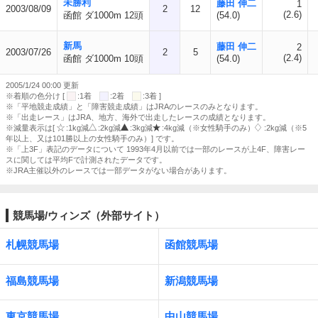
未勝利
藤田 伸二
1
2003/08/09
2
12
(2.6)
函館 ダ1000m 12頭
(54.0)
新馬
藤田 伸二
2
2003/07/26
2
5
(2.4)
函館 ダ1000m 10頭
(54.0)
2005/1/24 00:00 更新
※着順の色分け [
:1着
:2着
:3着 ]
※「平地競走成績」と「障害競走成績」はJRAのレースのみとなります。
※「出走レース」はJRA、地方、海外で出走したレースの成績となります。
※減量表示は[
:1kg減
:2kg減
:3kg減
:4kg減（※女性騎手のみ）
:2kg減（※5
年以上、又は101勝以上の女性騎手のみ）] です。
※「上3F」表記のデータについて 1993年4月以前では一部のレースが上4F、障害レー
スに関しては平均Fで計測されたデータです。
※JRA主催以外のレースでは一部データがない場合があります。
競馬場/ウィンズ（外部サイト）
札幌競馬場
函館競馬場
福島競馬場
新潟競馬場
東京競馬場
中山競馬場