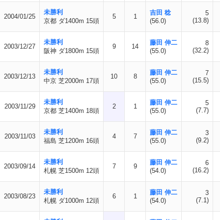
未勝利
吉田 稔
5
2004/01/25
5
1
(13.8)
京都 ダ1400m 15頭
(56.0)
未勝利
藤田 伸二
8
2003/12/27
9
14
(32.2)
阪神 ダ1800m 15頭
(55.0)
未勝利
藤田 伸二
7
2003/12/13
10
8
(15.5)
中京 芝2000m 17頭
(55.0)
未勝利
藤田 伸二
5
2003/11/29
2
1
(7.7)
京都 芝1400m 18頭
(55.0)
未勝利
藤田 伸二
3
2003/11/03
4
7
(9.2)
福島 芝1200m 16頭
(55.0)
未勝利
藤田 伸二
6
2003/09/14
7
9
(16.2)
札幌 芝1500m 12頭
(54.0)
未勝利
藤田 伸二
3
2003/08/23
6
1
(7.1)
札幌 ダ1000m 12頭
(54.0)