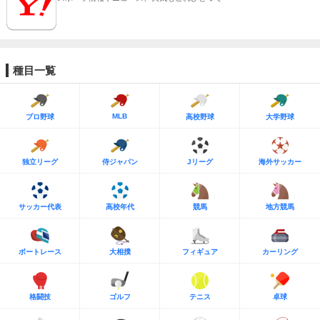
種目一覧
MLB
プロ野球
高校野球
大学野球
独立リーグ
侍ジャパン
Jリーグ
海外サッカー
サッカー代表
高校年代
競馬
地方競馬
ボートレース
大相撲
フィギュア
カーリング
格闘技
ゴルフ
テニス
卓球