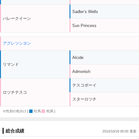
Sadler’s Wells
バレークイーン
Sun Princess
アグレツシヨン
Alcide
リマンド
Admonish
テスコボーイ
ロツチテスコ
スターロツチ
※性別の色分け [
:牡馬
:牝馬 ]
総合成績
2010/10/18 00:00