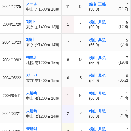
ノエル
蛯名 正義
7
2004/12/25
11
13
(21.7)
中山 芝1600m 16頭
(56.0)
3歳上
横山 典弘
5
2004/11/20
1
4
(12.8)
東京 芝1400m 18頭
(56.0)
3歳上
横山 典弘
5
2004/10/23
7
4
(7.4)
東京 ダ1400m 14頭
(55.0)
朝里川
横山 典弘
7
2004/10/02
8
14
(19.4)
札幌 芝1200m 15頭
(55.0)
ガーベ
横山 典弘
10
2004/05/22
6
5
(35.2)
東京 芝1400m 15頭
(56.0)
未勝利
横山 典弘
1
2004/04/11
1
10
(1.4)
中山 ダ1200m 10頭
(56.0)
未勝利
横山 典弘
1
2004/03/21
2
2
(1.8)
中山 ダ1200m 14頭
(56.0)
未勝利
横山 典弘
7