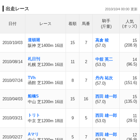
出走レース
2010/10/4 00:00
騎手
人気
日付
レース
着順
馬番
(オッズ)
(斤量)
道頓堀
高倉 稜
15
2010/10/03
15
7
(208.9)
阪神 芝1400m 16頭
(57.0)
札日刊
中舘 英二
14
2010/08/14
11
2
(96.5)
札幌 芝1200m 16頭
(53.0)
TVh
丹内 祐次
16
2010/07/24
8
7
函館 芝1200m 16頭
(151.6)
(57.0)
船橋S
西田 雄一郎
15
2010/04/03
15
16
(135.0)
中山 芝1200m 16頭
(57.0)
トリト
西田 雄一郎
11
2010/03/21
9
5
(29.5)
中京 芝1200m 18頭
(53.0)
Aマリ
西田 雄一郎
12
2010/02/27
5
7
(36.9)
中山 芝1200m 15頭
(53.0)