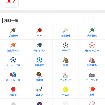
種目一覧
MLB
プロ野球
高校野球
大学野球
独立リーグ
侍ジャパン
Jリーグ
海外サッカー
サッカー代表
高校年代
競馬
地方競馬
ボートレース
大相撲
フィギュア
カーリング
格闘技
ゴルフ
テニス
卓球