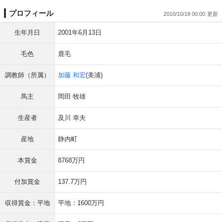
プロフィール
2010/10/18 00:00
生年月日
2001年6月13日
毛色
鹿毛
調教師（所属）
加藤 和宏
(美浦)
馬主
岡田 牧雄
生産者
及川 幸夫
産地
静内町
本賞金
8768万円
付加賞金
137.7万円
収得賞金：平地
平地：1600万円