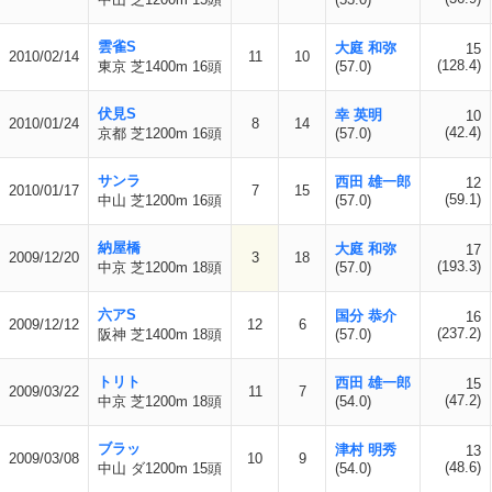
雲雀S
大庭 和弥
15
2010/02/14
11
10
(128.4)
東京 芝1400m 16頭
(57.0)
伏見S
幸 英明
10
2010/01/24
8
14
(42.4)
京都 芝1200m 16頭
(57.0)
サンラ
西田 雄一郎
12
2010/01/17
7
15
(59.1)
中山 芝1200m 16頭
(57.0)
納屋橋
大庭 和弥
17
2009/12/20
3
18
(193.3)
中京 芝1200m 18頭
(57.0)
六アS
国分 恭介
16
2009/12/12
12
6
(237.2)
阪神 芝1400m 18頭
(57.0)
トリト
西田 雄一郎
15
2009/03/22
11
7
(47.2)
中京 芝1200m 18頭
(54.0)
ブラッ
津村 明秀
13
2009/03/08
10
9
(48.6)
中山 ダ1200m 15頭
(54.0)