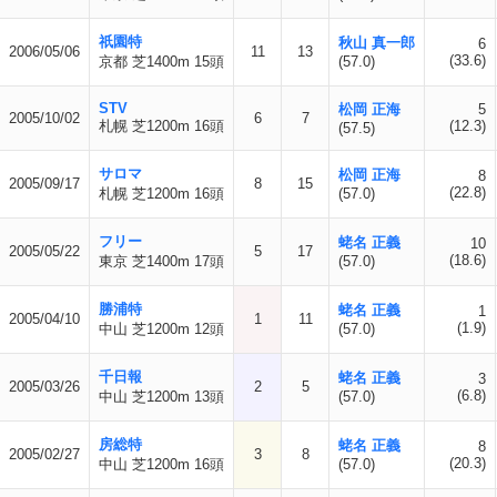
祇園特
秋山 真一郎
6
2006/05/06
11
13
(33.6)
京都 芝1400m 15頭
(57.0)
STV
松岡 正海
5
2005/10/02
6
7
札幌 芝1200m 16頭
(12.3)
(57.5)
サロマ
松岡 正海
8
2005/09/17
8
15
(22.8)
札幌 芝1200m 16頭
(57.0)
フリー
蛯名 正義
10
2005/05/22
5
17
(18.6)
東京 芝1400m 17頭
(57.0)
勝浦特
蛯名 正義
1
2005/04/10
1
11
(1.9)
中山 芝1200m 12頭
(57.0)
千日報
蛯名 正義
3
2005/03/26
2
5
(6.8)
中山 芝1200m 13頭
(57.0)
房総特
蛯名 正義
8
2005/02/27
3
8
(20.3)
中山 芝1200m 16頭
(57.0)