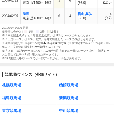
2004/02/21
3
8
(12.3)
東京 ダ1400m 16頭
(56.0)
新馬
横山 典弘
4
2004/02/07
6
4
(9.7)
東京 芝1600m 14頭
(56.0)
2010/10/4 00:00 更新
※着順の色分け [
:1着
:2着
:3着 ]
※「平地競走成績」と「障害競走成績」はJRAのレースのみとなります。
※「出走レース」はJRA、地方、海外で出走したレースの成績となります。
※減量表示は[
:1kg減
:2kg減
:3kg減
:4kg減（※女性騎手のみ）
:2kg減（※5
年以上、又は101勝以上の女性騎手のみ）] です。
※「上3F」表記のデータについて 1993年4月以前では一部のレースが上4F、障害レー
スに関しては平均Fで計測されたデータです。
※JRA主催以外のレースでは一部データがない場合があります。
競馬場/ウィンズ（外部サイト）
札幌競馬場
函館競馬場
福島競馬場
新潟競馬場
東京競馬場
中山競馬場