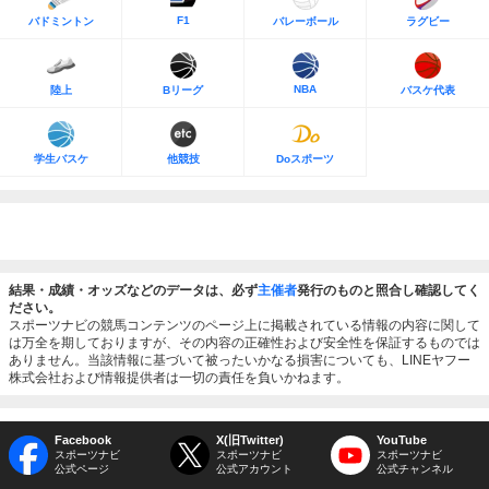
F1
バドミントン
バレーボール
ラグビー
NBA
陸上
Bリーグ
バスケ代表
学生バスケ
他競技
Doスポーツ
結果・成績・オッズなどのデータは、必ず
主催者
発行のものと照合し確認してく
ださい。
スポーツナビの競馬コンテンツのページ上に掲載されている情報の内容に関して
は万全を期しておりますが、その内容の正確性および安全性を保証するものでは
ありません。当該情報に基づいて被ったいかなる損害についても、LINEヤフー
株式会社および情報提供者は一切の責任を負いかねます。
Facebook
X(旧Twitter)
YouTube
スポーツナビ
スポーツナビ
スポーツナビ
公式ページ
公式アカウント
公式チャンネル