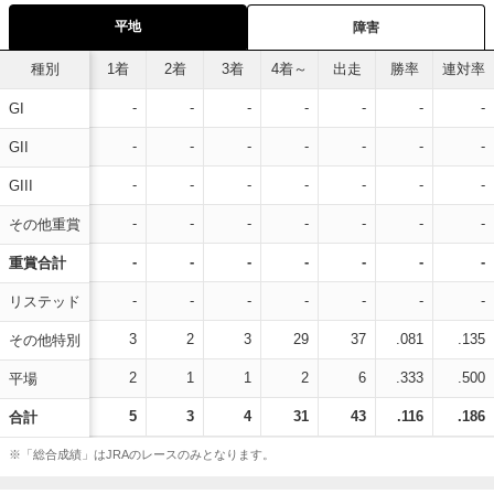
平地
障害
種別
1着
2着
3着
4着～
出走
勝率
連対率
-
-
-
-
-
-
-
GI
-
-
-
-
-
-
-
GII
-
-
-
-
-
-
-
GIII
-
-
-
-
-
-
-
その他重賞
-
-
-
-
-
-
-
重賞合計
-
-
-
-
-
-
-
リステッド
3
2
3
29
37
.081
.135
その他特別
2
1
1
2
6
.333
.500
平場
5
3
4
31
43
.116
.186
合計
※「総合成績」はJRAのレースのみとなります。