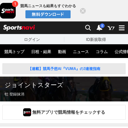
競馬ニュースも結果もすぐわかる
閉じる
スポーツナビ
検索
通知
i
ログイン
ID新規取得
競馬トップ
日程・結果
動画
ニュース
コラム
公式情
【連載】競馬予想AI『VUMA』の3連複指南
ジョイントスターズ
牡 登録抹消
無料アプリで競馬情報をチェックする