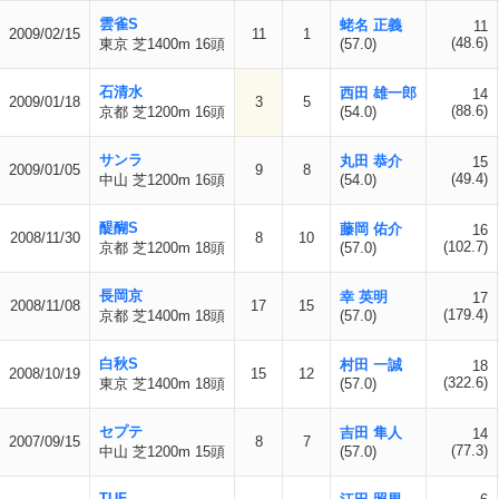
雲雀S
蛯名 正義
11
2009/02/15
11
1
(48.6)
東京 芝1400m 16頭
(57.0)
石清水
西田 雄一郎
14
2009/01/18
3
5
(88.6)
京都 芝1200m 16頭
(54.0)
サンラ
丸田 恭介
15
2009/01/05
9
8
(49.4)
中山 芝1200m 16頭
(54.0)
醍醐S
藤岡 佑介
16
2008/11/30
8
10
(102.7)
京都 芝1200m 18頭
(57.0)
長岡京
幸 英明
17
2008/11/08
17
15
(179.4)
京都 芝1400m 18頭
(57.0)
白秋S
村田 一誠
18
2008/10/19
15
12
(322.6)
東京 芝1400m 18頭
(57.0)
セプテ
吉田 隼人
14
2007/09/15
8
7
(77.3)
中山 芝1200m 15頭
(57.0)
TUF