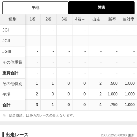
障害
平地
種別
1着
2着
3着
4着～
出走
勝率
連対率
-
-
-
-
-
-
-
JGI
-
-
-
-
-
-
-
JGII
-
-
-
-
-
-
-
JGIII
-
-
-
-
-
-
-
その他重賞
-
-
-
-
-
-
-
重賞合計
1
1
0
0
2
.500
1.000
その他特別
2
0
0
0
2
1.000
1.000
平場
3
1
0
0
4
.750
1.000
合計
※「総合成績」はJRAのレースのみとなります。
出走レース
2005/12/26 00:00