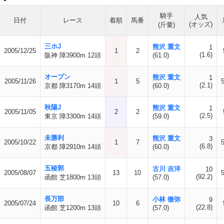
騎手
人気
日付
レース
着順
馬番
(オッズ)
(斤量)
三ホJ
熊沢 重文
1
2005/12/25
1
2
(1.6)
阪神 障3900m 12頭
(61.0)
オープン
熊沢 重文
1
2005/11/26
1
5
(2.1)
京都 障3170m 14頭
(60.0)
秋陽J
熊沢 重文
1
2005/11/05
2
2
(2.5)
東京 障3300m 14頭
(59.0)
未勝利
熊沢 重文
3
2005/10/22
1
7
(6.8)
京都 障2910m 14頭
(60.0)
五稜郭
古川 吉洋
10
2005/08/07
13
10
(92.2)
函館 芝1800m 13頭
(57.0)
長万部
小林 徹弥
9
2005/07/24
10
6
(22.8)
函館 芝1200m 13頭
(57.0)