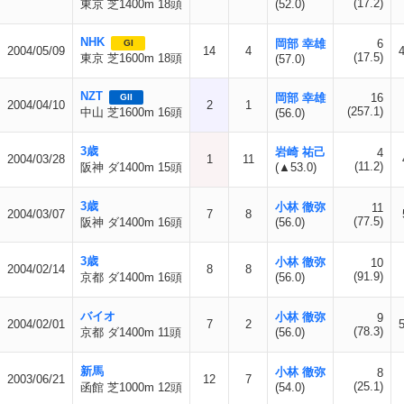
(17.2)
東京 芝1400m 18頭
(52.0)
NHK
岡部 幸雄
6
GI
2004/05/09
14
4
(17.5)
東京 芝1600m 18頭
(57.0)
NZT
岡部 幸雄
16
GII
2004/04/10
2
1
(257.1)
中山 芝1600m 16頭
(56.0)
3歳
岩崎 祐己
4
2004/03/28
1
11
(11.2)
阪神 ダ1400m 15頭
(▲53.0)
3歳
小林 徹弥
11
2004/03/07
7
8
(77.5)
阪神 ダ1400m 16頭
(56.0)
3歳
小林 徹弥
10
2004/02/14
8
8
(91.9)
京都 ダ1400m 16頭
(56.0)
バイオ
小林 徹弥
9
2004/02/01
7
2
(78.3)
京都 ダ1400m 11頭
(56.0)
新馬
小林 徹弥
8
2003/06/21
12
7
(25.1)
函館 芝1000m 12頭
(54.0)