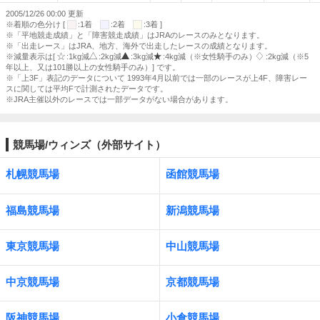
2005/12/26 00:00 更新
※着順の色分け [
:1着
:2着
:3着 ]
※「平地競走成績」と「障害競走成績」はJRAのレースのみとなります。
※「出走レース」はJRA、地方、海外で出走したレースの成績となります。
※減量表示は[
:1kg減
:2kg減
:3kg減
:4kg減（※女性騎手のみ）
:2kg減（※5
年以上、又は101勝以上の女性騎手のみ）] です。
※「上3F」表記のデータについて 1993年4月以前では一部のレースが上4F、障害レー
スに関しては平均Fで計測されたデータです。
※JRA主催以外のレースでは一部データがない場合があります。
競馬場/ウィンズ（外部サイト）
札幌競馬場
函館競馬場
福島競馬場
新潟競馬場
東京競馬場
中山競馬場
中京競馬場
京都競馬場
阪神競馬場
小倉競馬場