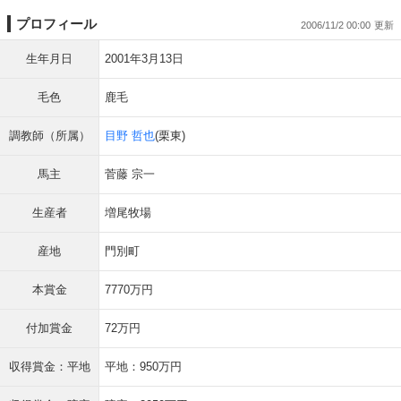
プロフィール
2006/11/2 00:00
生年月日
2001年3月13日
毛色
鹿毛
調教師（所属）
目野 哲也
(栗東)
馬主
菅藤 宗一
生産者
増尾牧場
産地
門別町
本賞金
7770万円
付加賞金
72万円
収得賞金：平地
平地：950万円