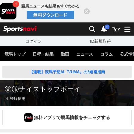
競馬ニュースも結果もすぐわかる
閉じる
スポーツナビ
検索
通知
i
ログイン
ID新規取得
競馬トップ
日程・結果
動画
ニュース
コラム
公式情
【連載】競馬予想AI『VUMA』の3連複指南
ナイストップボーイ
牡 登録抹消
無料アプリで競馬情報をチェックする