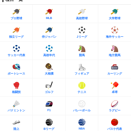
MLB
プロ野球
高校野球
大学野球
独立リーグ
侍ジャパン
Jリーグ
海外サッカー
サッカー代表
高校年代
競馬
地方競馬
ボートレース
大相撲
フィギュア
カーリング
格闘技
ゴルフ
テニス
卓球
F1
バドミントン
バレーボール
ラグビー
NBA
陸上
Bリーグ
バスケ代表