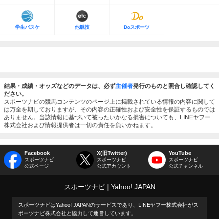
学生バスケ
他競技
Doスポーツ
結果・成績・オッズなどのデータは、必ず
主催者
発行のものと照合し確認してく
ださい。
スポーツナビの競馬コンテンツのページ上に掲載されている情報の内容に関して
は万全を期しておりますが、その内容の正確性および安全性を保証するものでは
ありません。当該情報に基づいて被ったいかなる損害についても、LINEヤフー
株式会社および情報提供者は一切の責任を負いかねます。
Facebook
X(旧Twitter)
YouTube
スポーツナビ
スポーツナビ
スポーツナビ
公式ページ
公式アカウント
公式チャンネル
スポーツナビ
Yahoo! JAPAN
スポーツナビはYahoo! JAPANのサービスであり、LINEヤフー株式会社がス
ポーツナビ株式会社と協力して運営しています。