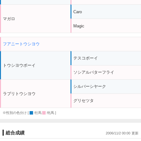
Caro
マガロ
Magic
フアニートウシヨウ
テスコボーイ
トウシヨウボーイ
ソシアルバターフライ
シルバーシヤーク
ラブリトウシヨウ
グリセツタ
※性別の色分け [
:牡馬
:牝馬 ]
総合成績
2006/11/2 00:00