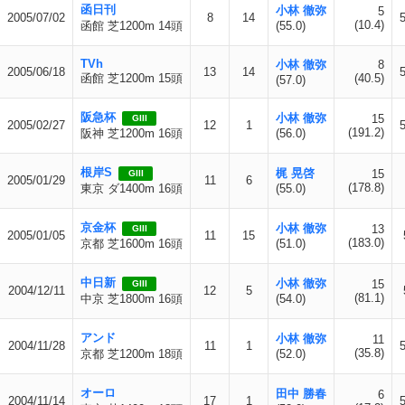
函日刊
小林 徹弥
5
2005/07/02
8
14
(10.4)
函館 芝1200m 14頭
(55.0)
TVh
小林 徹弥
8
2005/06/18
13
14
函館 芝1200m 15頭
(40.5)
(57.0)
阪急杯
小林 徹弥
15
GIII
2005/02/27
12
1
(191.2)
阪神 芝1200m 16頭
(56.0)
根岸S
梶 晃啓
15
GIII
2005/01/29
11
6
(178.8)
東京 ダ1400m 16頭
(55.0)
京金杯
小林 徹弥
13
GIII
2005/01/05
11
15
(183.0)
京都 芝1600m 16頭
(51.0)
中日新
小林 徹弥
15
GIII
2004/12/11
12
5
(81.1)
中京 芝1800m 16頭
(54.0)
アンド
小林 徹弥
11
2004/11/28
11
1
(35.8)
京都 芝1200m 18頭
(52.0)
オーロ
田中 勝春
6
2004/11/14
17
1