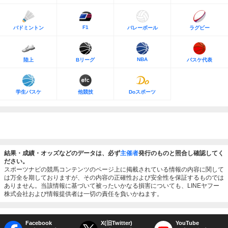
F1
バドミントン
バレーボール
ラグビー
NBA
陸上
Bリーグ
バスケ代表
学生バスケ
他競技
Doスポーツ
結果・成績・オッズなどのデータは、必ず
主催者
発行のものと照合し確認してく
ださい。
スポーツナビの競馬コンテンツのページ上に掲載されている情報の内容に関して
は万全を期しておりますが、その内容の正確性および安全性を保証するものでは
ありません。当該情報に基づいて被ったいかなる損害についても、LINEヤフー
株式会社および情報提供者は一切の責任を負いかねます。
Facebook
X(旧Twitter)
YouTube