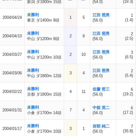
(19.3)
新潟 ダ1800m 15頭
(54.0)
未勝利
江田 照男
1
2004/04/24
1
5
(1.4)
東京 ダ1400m 9頭
(56.0)
未勝利
江田 照男
2
2004/04/10
2
8
(2.5)
中山 ダ1200m 9頭
(56.0)
未勝利
江田 照男
3
2004/03/27
2
10
(6.5)
中山 ダ1200m 10頭
(56.0)
未勝利
江田 照男
2
2004/03/06
3
4
(5.4)
中山 ダ1800m 12頭
(56.0)
未勝利
佐藤 哲三
6
2004/02/22
4
11
(19.2)
京都 ダ1800m 15頭
(56.0)
未勝利
中舘 英二
6
2004/01/31
7
4
(17.2)
小倉 ダ1700m 14頭
(56.0)
未勝利
岩部 純二
7
2004/01/17
3
1
(35.8)
小倉 ダ1700m 10頭
(56.0)