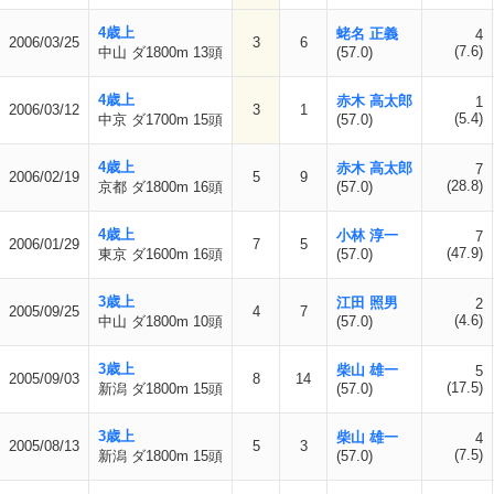
4歳上
蛯名 正義
4
2006/03/25
3
6
(7.6)
中山 ダ1800m 13頭
(57.0)
4歳上
赤木 高太郎
1
2006/03/12
3
1
(5.4)
中京 ダ1700m 15頭
(57.0)
4歳上
赤木 高太郎
7
2006/02/19
5
9
(28.8)
京都 ダ1800m 16頭
(57.0)
4歳上
小林 淳一
7
2006/01/29
7
5
(47.9)
東京 ダ1600m 16頭
(57.0)
3歳上
江田 照男
2
2005/09/25
4
7
(4.6)
中山 ダ1800m 10頭
(57.0)
3歳上
柴山 雄一
5
2005/09/03
8
14
(17.5)
新潟 ダ1800m 15頭
(57.0)
3歳上
柴山 雄一
4
2005/08/13
5
3
(7.5)
新潟 ダ1800m 15頭
(57.0)