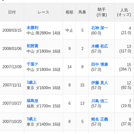
騎手
人気
日付
レース
着順
馬番
(オッズ)
(斤量)
未勝利
石神 深一
4
2008/03/15
中止
5
(21.0)
中山 障2880m 14頭
(60.0)
初茜賞
木幡 初広
13
2008/01/06
9
2
(117.0)
中山 ダ1800m 16頭
(57.0)
千葉テ
田中 博康
15
2007/12/09
14
8
(284.7)
中山 ダ1800m 16頭
(57.0)
3歳上
伊藤 直人
12
2007/11/11
8
15
(92.5)
東京 ダ1600m 16頭
(57.0)
福島放
川島 信二
7
2007/10/27
6
13
(19.8)
福島 ダ1700m 15頭
(57.0)
3歳上
蛯名 正義
9
2007/10/20
8
5
(37.9)
東京 ダ1400m 16頭
(57.0)