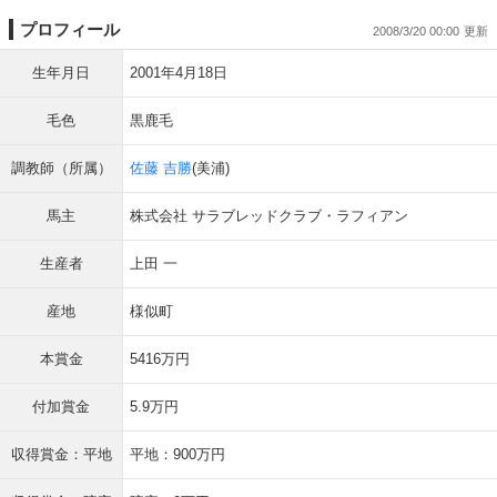
プロフィール
2008/3/20 00:00
生年月日
2001年4月18日
毛色
黒鹿毛
調教師（所属）
佐藤 吉勝
(美浦)
馬主
株式会社 サラブレッドクラブ・ラフィアン
生産者
上田 一
産地
様似町
本賞金
5416万円
付加賞金
5.9万円
収得賞金：平地
平地：900万円