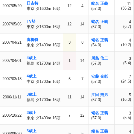
日吉特
蛯名 正義
11
2007/05/20
12
4
(36.2)
東京 ダ1600m 16頭
(57.0)
TV埼
蛯名 正義
4
2007/05/06
12
14
(6.7)
東京 ダ1600m 16頭
(57.0)
青梅特
蛯名 正義
4
2007/04/21
3
8
(10.2)
東京 ダ1400m 16頭
(54.0)
4歳上
川島 信二
3
2007/04/01
1
14
(5.4)
福島 ダ1700m 14頭
(57.0)
4歳上
安藤 光彰
7
2007/03/18
5
7
(24.6)
中京 ダ1700m 16頭
(57.0)
3歳上
江田 照男
5
2006/11/11
11
14
(16.0)
福島 ダ1700m 15頭
(57.0)
3歳上
蛯名 正義
3
2006/10/22
7
12
(5.5)
東京 ダ1400m 16頭
(57.0)
3歳上
蛯名 正義
4
2006/09/30
5
5