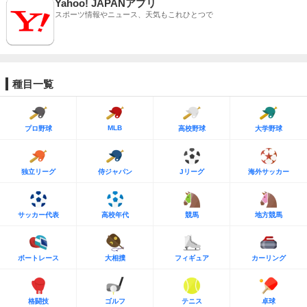
Yahoo! JAPANアプリ
スポーツ情報やニュース、天気もこれひとつで
種目一覧
MLB
プロ野球
高校野球
大学野球
独立リーグ
侍ジャパン
Jリーグ
海外サッカー
サッカー代表
高校年代
競馬
地方競馬
ボートレース
大相撲
フィギュア
カーリング
格闘技
ゴルフ
テニス
卓球