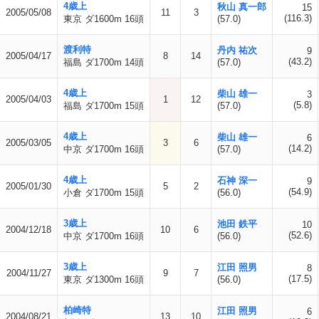
4歳上
秋山 真一郎
15
2005/05/08
11
3
(116.3)
東京 ダ1600m 16頭
(57.0)
渡利特
丹内 祐次
9
2005/04/17
8
14
(43.2)
福島 ダ1700m 14頭
(57.0)
4歳上
柴山 雄一
3
2005/04/03
1
12
(5.8)
福島 ダ1700m 15頭
(57.0)
4歳上
柴山 雄一
6
2005/03/05
3
6
(14.2)
中京 ダ1700m 16頭
(57.0)
4歳上
石神 深一
9
2005/01/30
5
2
(54.9)
小倉 ダ1700m 15頭
(56.0)
3歳上
池田 鉄平
10
2004/12/18
10
6
(52.6)
中京 ダ1700m 16頭
(56.0)
3歳上
江田 照男
8
2004/11/27
9
7
(17.5)
東京 ダ1300m 16頭
(56.0)
柏崎特
江田 照男
6
2004/08/21
13
10