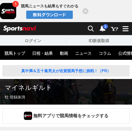
競馬ニュースも結果もすぐわかる
閉じる
スポーツナビ
検索
通知
i
ログイン
ID新規取得
競馬トップ
日程・結果
動画
ニュース
コラム
公式情
真中満＆五十嵐亮太が佐賀競馬予想に挑戦！（PR）
マイネルギルト
牡 登録抹消
無料アプリで競馬情報をチェックする