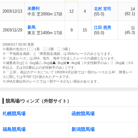
未勝利
北村 宏司
14
2003/12/13
12
4
(92.1)
中京 芝2000m 17頭
(55.0)
新馬
江田 照男
11
2003/11/29
8
15
(45.3)
東京 芝1400m 17頭
(55.0)
2008/3/17 00:00 更新
※着順の色分け [
:1着
:2着
:3着 ]
※「平地競走成績」と「障害競走成績」はJRAのレースのみとなります。
※「出走レース」はJRA、地方、海外で出走したレースの成績となります。
※減量表示は[
:1kg減
:2kg減
:3kg減
:4kg減（※女性騎手のみ）
:2kg減（※5
年以上、又は101勝以上の女性騎手のみ）] です。
※「上3F」表記のデータについて 1993年4月以前では一部のレースが上4F、障害レー
スに関しては平均Fで計測されたデータです。
※JRA主催以外のレースでは一部データがない場合があります。
競馬場/ウィンズ（外部サイト）
札幌競馬場
函館競馬場
福島競馬場
新潟競馬場