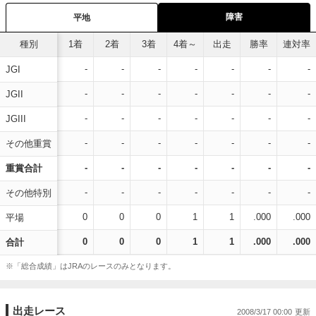
障害
平地
種別
1着
2着
3着
4着～
出走
勝率
連対率
-
-
-
-
-
-
-
JGI
-
-
-
-
-
-
-
JGII
-
-
-
-
-
-
-
JGIII
-
-
-
-
-
-
-
その他重賞
-
-
-
-
-
-
-
重賞合計
-
-
-
-
-
-
-
その他特別
0
0
0
1
1
.000
.000
平場
0
0
0
1
1
.000
.000
合計
※「総合成績」はJRAのレースのみとなります。
出走レース
2008/3/17 00:00