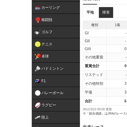
カーリング
平地
障害
格闘技
種別
1着
ゴルフ
GI
-
GII
-
テニス
GIII
0
卓球
その他重賞
-
重賞合計
0
バドミントン
リステッド
-
F1
その他特別
3
平場
3
バレーボール
合計
6
ラグビー
2011/3/22 00:00 更新
※「総合成績」はJRAのレー
陸上
出走レース