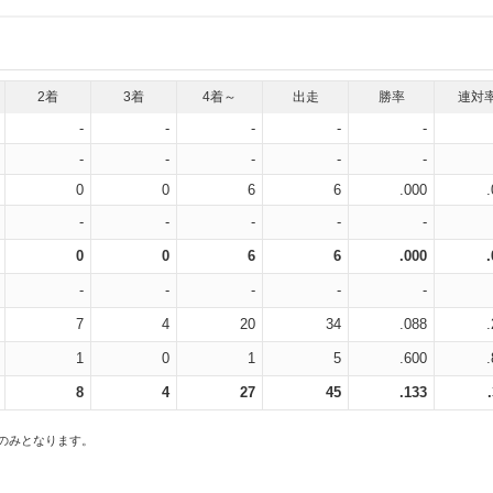
2着
3着
4着～
出走
勝率
連対
-
-
-
-
-
-
-
-
-
-
0
0
6
6
.000
-
-
-
-
-
0
0
6
6
.000
-
-
-
-
-
7
4
20
34
.088
1
0
1
5
.600
8
4
27
45
.133
スのみとなります。