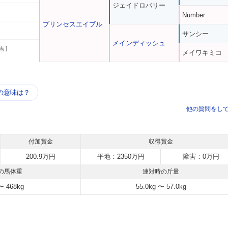
ジェイドロバリー
Number
プリンセスエイブル
サンシー
メインディッシュ
馬 ]
メイワキミコ
う
の意味は？
他の質問をし
付加賞金
収得賞金
200.9万円
平地：2350万円
障害：0万円
の馬体重
連対時の斤量
〜 468kg
55.0kg 〜 57.0kg