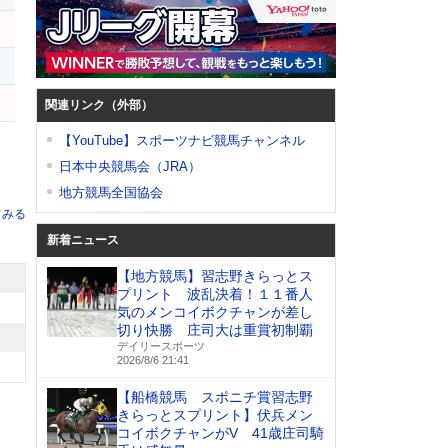
関連リンク（外部）
【YouTube】スポーツナビ競馬チャンネル
日本中央競馬会（JRA）
地方競馬全国協会
てみる
新着ニュース
【地方競馬】習志野きらっとス
プリント 波乱決着！１１番人
気のメンコイボクチャンが差し
切り快勝 庄司大は重賞初制覇
デイリースポーツ
2026/8/6 21:41
【船橋競馬 スポニチ賞習志野
きらっとスプリント】伏兵メン
コイボクチャンがV 41歳庄司騎