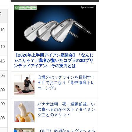
位
-10
-10
【2026年上半期アイアン座談会】「なんじ
ゃこりゃ？」識者が驚いたコブラの3Dプリ
-16
ンテッドアイアン、その実力とは
-05
自慢のバックラインを目指す！
HIITでおこなう「背中徹底トレ
ーニング」
-09
-09
バナナは朝・夜・運動前後、い
つ食べるのがベスト？タイミン
グごとのメリット
-08
ゴルフに必須なキングマッスル