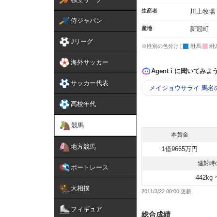
生産者
川上牧場
侍ジャパン
産地
新冠町
Jリーグ
※性別の色分け [
:牡馬
:牝
海外サッカー
Agent i に聞いてみよ
サッカー代表
メイショウサライ 馬名
高校年代
競馬
本賞金
地方競馬
1億9665万円
連対時
ボートレース
442kg 
大相撲
2011/3/22 00:00
フィギュア
総合成績