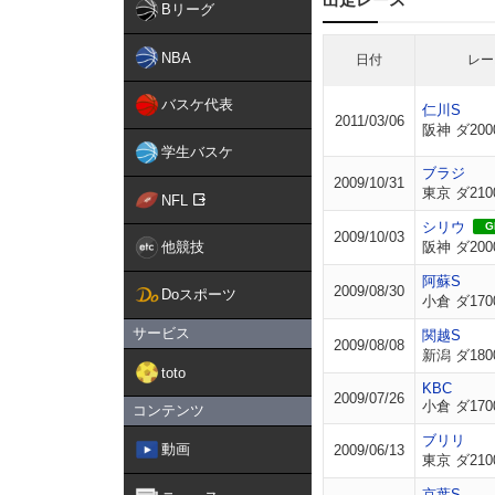
Bリーグ
NBA
日付
レー
バスケ代表
仁川S
2011/03/06
阪神 ダ200
学生バスケ
ブラジ
2009/10/31
東京 ダ210
NFL
シリウ
GI
2009/10/03
他競技
阪神 ダ200
阿蘇S
2009/08/30
Doスポーツ
小倉 ダ170
サービス
関越S
2009/08/08
新潟 ダ180
toto
KBC
2009/07/26
小倉 ダ170
コンテンツ
ブリリ
動画
2009/06/13
東京 ダ210
京葉S