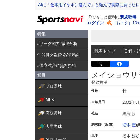
AIに「仕事用イヤホン選んで」と頼んで実際に買った
IDでもっと便利に
新規取得
ログイン
［おトク］10
特集
Jリーグ戦力 徹底分析
競馬トップ
日程・
仙台育英監督 名将対談
J国立試合に無料招待
メイショウサ
種目
登録抹消
プロ野球
性齢
牡
MLB
生年月日
2001年5
高校野球
毛色
黒鹿毛
調教師（所属）
増本 豊
(
大学野球
馬主
松本 好雄
独立リーグ