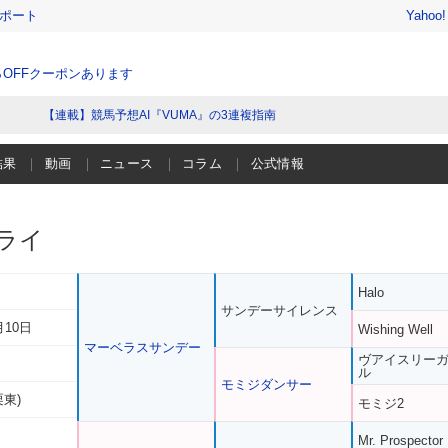
レポート
Yahoo
％OFFクーポンあります
【連載】競馬予想AI『VUMA』の3連複指南
結果
動画
ニュース
コラム
公式情報
ライ
Halo
サンデーサイレンス
月10日
Wishing Well
マーベラスサンデー
ヴアイスリー
ル
モミジダンサー
栗東)
モミジ2
Mr. Prospector