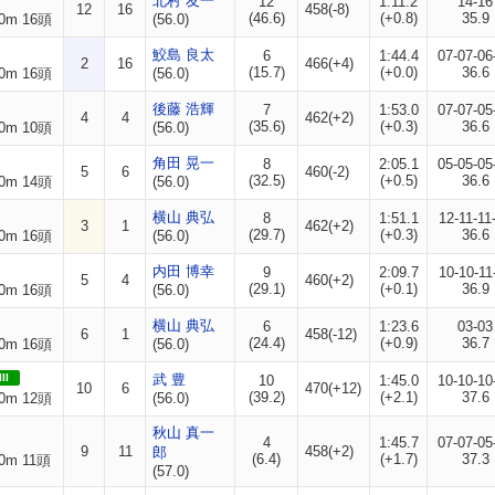
北村 友一
12
1:11.2
14-16
12
16
458(-8)
(46.6)
(+0.8)
35.9
0m 16頭
(56.0)
鮫島 良太
6
1:44.4
07-07-06
2
16
466(+4)
(15.7)
(+0.0)
36.6
0m 16頭
(56.0)
後藤 浩輝
7
1:53.0
07-07-05
4
4
462(+2)
(35.6)
(+0.3)
36.6
0m 10頭
(56.0)
角田 晃一
8
2:05.1
05-05-05
5
6
460(-2)
(32.5)
(+0.5)
36.6
0m 14頭
(56.0)
横山 典弘
8
1:51.1
12-11-11
3
1
462(+2)
(29.7)
(+0.3)
36.6
0m 16頭
(56.0)
内田 博幸
9
2:09.7
10-10-11
5
4
460(+2)
(29.1)
(+0.1)
36.9
0m 16頭
(56.0)
横山 典弘
6
1:23.6
03-03
6
1
458(-12)
(24.4)
(+0.9)
36.7
0m 16頭
(56.0)
II
武 豊
10
1:45.0
10-10-10
10
6
470(+12)
(39.2)
(+2.1)
37.6
0m 12頭
(56.0)
秋山 真一
4
1:45.7
07-07-05
9
11
458(+2)
郎
(6.4)
(+1.7)
37.3
0m 11頭
(57.0)