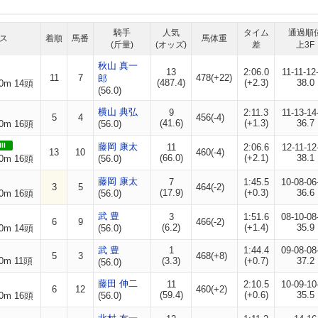
騎手
人気
タイム
通過順
ス
着順
馬番
馬体重
(斤量)
(オッズ)
差
上3F
秋山 真一
13
2:06.0
11-11-12
11
7
478(+22)
郎
(487.4)
(+2.3)
38.0
0m 14頭
(56.0)
横山 典弘
9
2:11.3
11-13-14
5
4
456(-4)
(41.6)
(+1.3)
36.7
0m 16頭
(56.0)
II
藤岡 康太
11
2:06.6
12-11-12
13
10
460(-4)
(66.0)
(+2.1)
38.1
0m 16頭
(56.0)
藤岡 康太
7
1:45.5
10-08-06
3
5
464(-2)
(17.9)
(+0.3)
36.6
0m 16頭
(56.0)
武 豊
3
1:51.6
08-10-08
6
9
466(-2)
(6.2)
(+1.4)
35.9
0m 14頭
(56.0)
武 豊
1
1:44.4
09-08-08
5
3
468(+8)
0m 11頭
(3.3)
(+0.7)
37.2
(56.0)
藤田 伸二
11
2:10.5
10-09-10
6
12
460(+2)
(59.4)
(+0.6)
35.5
0m 16頭
(56.0)