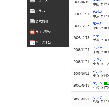
ニュース
2009/04/19
中山 ダ120
コラム
名鉄杯
2009/01/11
中京 ダ170
公式情報
師走S
2008/12/27
中山 ダ180
ライブ配信
ベテル
2008/12/13
阪神 ダ200
今日の予定
トパー
2008/11/24
京都 ダ180
ブラジ
2008/11/01
東京 ダ210
ペルセ
2008/10/11
東京 ダ140
エルム
GI
2008/09/13
札幌 ダ170
しらか
2008/08/23
札幌 ダ170