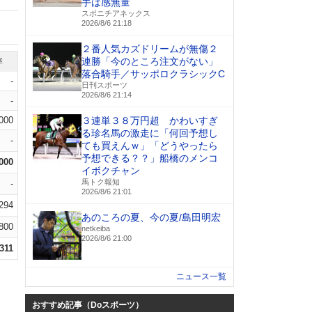
手は感無量
スポニチアネックス
2026/8/6 21:18
２番人気カズドリームが無傷２
連勝「今のところ注文がない」
率
落合騎手／サッポロクラシックC
-
日刊スポーツ
2026/8/6 21:14
-
.000
３連単３８万円超 かわいすぎ
る珍名馬の激走に「何回予想し
-
ても買えんｗ」「どうやったら
予想できる？？」船橋のメンコ
.000
イボクチャン
馬トク報知
-
2026/8/6 21:01
.294
あのころの夏、今の夏/島田明宏
.800
netkeiba
2026/8/6 21:00
.311
ニュース一覧
おすすめ記事（Doスポーツ）