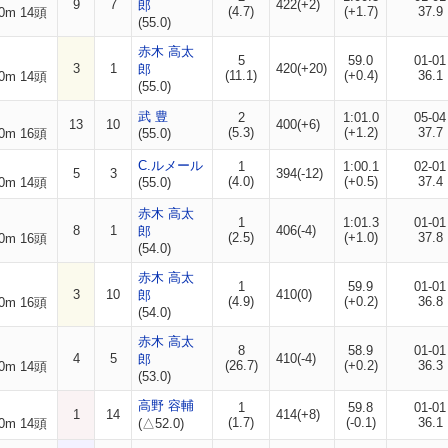
9
7
422(+2)
郎
(4.7)
(+1.7)
37.9
0m 14頭
(55.0)
赤木 高太
5
59.0
01-01
3
1
420(+20)
郎
(11.1)
(+0.4)
36.1
0m 14頭
(55.0)
武 豊
2
1:01.0
05-04
13
10
400(+6)
(5.3)
(+1.2)
37.7
0m 16頭
(55.0)
C.ルメール
1
1:00.1
02-01
5
3
394(-12)
(4.0)
(+0.5)
37.4
0m 14頭
(55.0)
赤木 高太
1
1:01.3
01-01
8
1
406(-4)
郎
(2.5)
(+1.0)
37.8
0m 16頭
(54.0)
赤木 高太
1
59.9
01-01
3
10
410(0)
郎
(4.9)
(+0.2)
36.8
0m 16頭
(54.0)
赤木 高太
8
58.9
01-01
4
5
410(-4)
郎
(26.7)
(+0.2)
36.3
0m 14頭
(53.0)
高野 容輔
1
59.8
01-01
1
14
414(+8)
(1.7)
(-0.1)
36.1
0m 14頭
(△52.0)