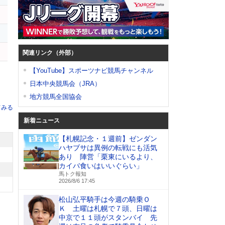
ス
コ
関連リンク（外部）
【YouTube】スポーツナビ競馬チャンネル
日本中央競馬会（JRA）
地方競馬全国協会
てみる
新着ニュース
【札幌記念・１週前】ゼンダン
ハヤブサは異例の転戦にも活気
あり 陣営「栗東にいるより、
カイバ食いはいいぐらい」
馬トク報知
2026/8/6 17:45
松山弘平騎手は今週の騎乗Ｏ
Ｋ 土曜は札幌で７頭、日曜は
中京で１１頭がスタンバイ 先