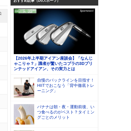
おすすめ記事（Doスポーツ）
位
【2026年上半期アイアン座談会】「なんじ
ゃこりゃ？」識者が驚いたコブラの3Dプリ
ンテッドアイアン、その実力とは
自慢のバックラインを目指す！
HIITでおこなう「背中徹底トレ
ーニング」
バナナは朝・夜・運動前後、い
つ食べるのがベスト？タイミン
グごとのメリット