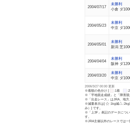
未勝利
2004/07/17
小倉 ダ100
未勝利
2004/05/23
中京 ダ100
未勝利
2004/05/01
新潟 芝100
未勝利
2004/04/04
阪神 ダ120
未勝利
2004/03/20
中京 ダ100
2006/3/27 00:00 更新
※着順の色分け [
:1着
※「平地競走成績」と「障害競
※「出走レース」はJRA、地
※減量表示は[
:1kg減
:2k
み）] です。
※「上3F」表記のデータについ
す。
※JRA主催以外のレースでは