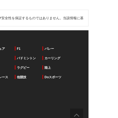
び安全性を保証するものではありません。当該情報に基
ュア
F1
バレー
バドミントン
カーリング
ラグビー
陸上
レース
他競技
Doスポーツ