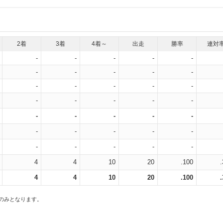
2着
3着
4着～
出走
勝率
連対
-
-
-
-
-
-
-
-
-
-
-
-
-
-
-
-
-
-
-
-
-
-
-
-
-
-
-
-
-
-
-
-
-
-
-
4
4
10
20
.100
4
4
10
20
.100
スのみとなります。