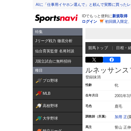
AIに「仕事用イヤホン選んで」と頼んで実際に買った
IDでもっと便利に
新規取得
ログイン
初回購入限定
特集
Jリーグ戦力 徹底分析
競馬トップ
日程・
仙台育英監督 名将対談
J国立試合に無料招待
ルネッサンス
種目
登録抹消
プロ野球
性齢
牝
MLB
生年月日
2001年3
高校野球
毛色
鹿毛
調教師（所属）
加用 正
(
大学野球
馬主
誓山 正伸
独立リーグ