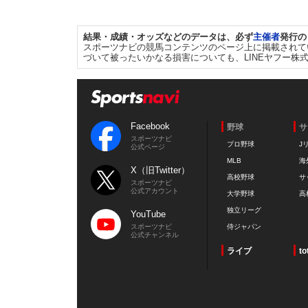
結果・成績・オッズなどのデータは、必ず
主催者
発行の
スポーツナビの競馬コンテンツのページ上に掲載されて
づいて被ったいかなる損害についても、LINEヤフー株
Facebook
野球
サ
スポーツナビ
プロ野球
J
公式ページ
MLB
海
X（旧Twitter）
高校野球
サ
スポーツナビ
公式アカウント
大学野球
高
独立リーグ
YouTube
スポーツナビ
侍ジャパン
公式チャンネル
ライブ
to