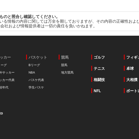
ものと照合し確認してください。
いる情報の内容に関しては万全を期しておりますが、その内容の正確性およ
式会社および情報提供者は一切の責任を負いかねます。
ッカー
バスケット
競馬
ゴルフ
フィギ
リーグ
Bリーグ
競馬
テニス
卓球
外サッカー
NBA
地方競馬
格闘技
大相撲
ッカー代表
バスケ代表
校年代
学生バスケ
NFL
ボート
to