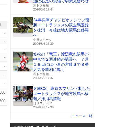
週は右足の負傷で騎乗見合わせ
馬トク報知
2026/8/6 17:44
24年兵庫チャンピオンシップ優
勝エートラックスの競走馬登録
率
を抹消 今後は地方競馬に移籍
-
へ
中日スポーツ
-
2026/8/6 17:39
-
笠松の「竜王」渡辺竜也騎手が
-
中京で２週連続の騎乗へ ７月
１９日には小倉の宮崎Ｓで８番
-
人気を勝利に導く
馬トク報知
-
2026/8/6 17:37
-
兵庫CS、東京スプリント制した
.300
エートラックスが地方競馬へ移
籍／抹消馬情報
.300
日刊スポーツ
2026/8/6 17:36
ニュース一覧