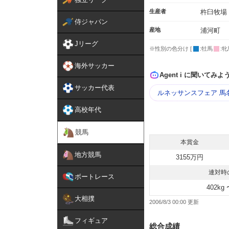
生産者
杵臼牧場
侍ジャパン
産地
浦河町
Jリーグ
※性別の色分け [
:牡馬
:牝
海外サッカー
Agent i に聞いてみよ
サッカー代表
ルネッサンスフェア 馬
高校年代
競馬
本賞金
地方競馬
3155万円
連対時
ボートレース
402kg 
大相撲
2006/8/3 00:00
フィギュア
総合成績