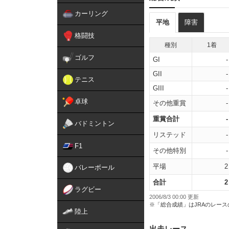
カーリング
平地
障害
格闘技
種別
1着
ゴルフ
GI
-
GII
-
テニス
GIII
-
卓球
その他重賞
-
重賞合計
-
バドミントン
リステッド
-
F1
その他特別
-
平場
2
バレーボール
合計
2
ラグビー
2006/8/3 00:00 更新
※「総合成績」はJRAのレー
陸上
出走レース