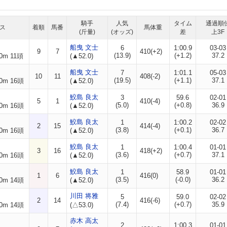
騎手
人気
タイム
通過順
ス
着順
馬番
馬体重
(斤量)
(オッズ)
差
上3F
船曳 文士
6
1:00.9
03-03
9
7
410(+2)
(13.9)
(+1.2)
37.2
0m 11頭
(▲52.0)
船曳 文士
7
1:01.1
05-03
10
11
408(-2)
(19.5)
(+1.1)
37.1
0m 16頭
(▲52.0)
鮫島 良太
3
59.6
02-01
5
1
410(-4)
(5.0)
(+0.8)
36.9
0m 16頭
(▲52.0)
鮫島 良太
1
1:00.2
02-02
2
15
414(-4)
(3.8)
(+0.1)
36.7
0m 16頭
(▲52.0)
鮫島 良太
1
1:00.4
01-01
3
16
418(+2)
(3.6)
(+0.7)
37.1
0m 16頭
(▲52.0)
鮫島 良太
1
58.9
01-01
1
6
416(0)
(3.5)
(-0.0)
36.2
0m 14頭
(▲52.0)
川田 将雅
5
59.0
02-02
2
14
416(-6)
(7.4)
(+0.7)
35.9
0m 14頭
(△53.0)
赤木 高太
2
1:00.3
01-01