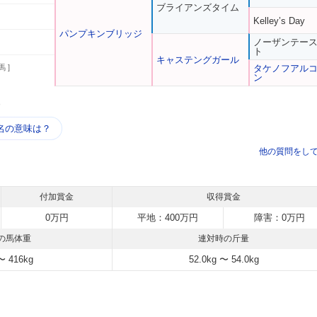
ブライアンズタイム
Kelley’s Day
パンプキンブリッジ
ノーザンテー
ト
キャステングガール
馬 ]
タケノフアル
ン
う
名の意味は？
他の質問をし
付加賞金
収得賞金
0万円
平地：400万円
障害：0万円
の馬体重
連対時の斤量
〜 416kg
52.0kg 〜 54.0kg