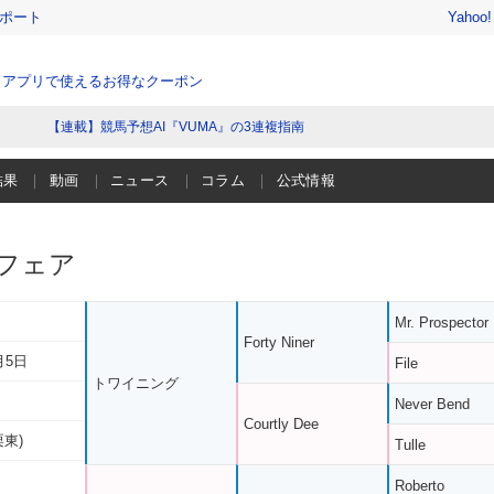
レポート
Yahoo
、アプリで使えるお得なクーポン
【連載】競馬予想AI『VUMA』の3連複指南
結果
動画
ニュース
コラム
公式情報
フェア
Mr. Prospector
Forty Niner
月5日
File
トワイニング
Never Bend
Courtly Dee
栗東)
Tulle
Roberto