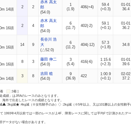
赤木 高太
1
59.4
01-01
2
2
406(+4)
郎
(1.9)
(+0.3)
36.4
0m 14頭
(54.0)
赤木 高太
6
59.1
01-01
2
4
402(-2)
郎
(11.7)
(+0.1)
36.2
0m 16頭
(54.0)
長谷川 浩
6
57.3
14
9
大
404(-12)
34.8
(11.2)
(+1.8)
0m 16頭
(△52.0)
藤田 伸二
3
1:15.6
01-01
8
3
416(-6)
(5.4)
(+2.3)
39.6
0m 16頭
(54.0)
吉田 稔
9
1:00.9
02-02
3
8
422
(36.9)
(+0.1)
37.2
0m 14頭
(54.0)
:2着
:3着 ]
走成績」はJRAのレースのみとなります。
方、海外で出走したレースの成績となります。
g減
:3kg減
:4kg減（※女性騎手のみ）
:2kg減（※5年以上、又は101勝以上の女性騎手
て 1993年4月以前では一部のレースが上4F、障害レースに関しては平均Fで計測されたデ
一部データがない場合があります。