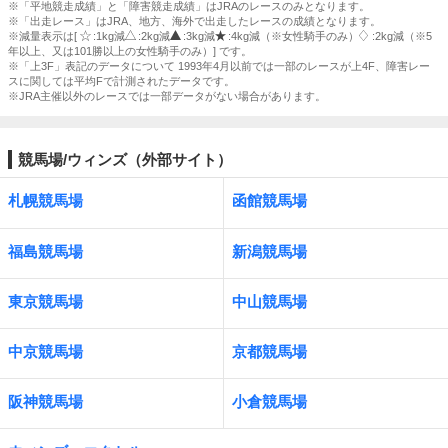
※「平地競走成績」と「障害競走成績」はJRAのレースのみとなります。
※「出走レース」はJRA、地方、海外で出走したレースの成績となります。
※減量表示は[
:1kg減
:2kg減
:3kg減
:4kg減（※女性騎手のみ）
:2kg減（※5
年以上、又は101勝以上の女性騎手のみ）] です。
※「上3F」表記のデータについて 1993年4月以前では一部のレースが上4F、障害レー
スに関しては平均Fで計測されたデータです。
※JRA主催以外のレースでは一部データがない場合があります。
競馬場/ウィンズ（外部サイト）
札幌競馬場
函館競馬場
福島競馬場
新潟競馬場
東京競馬場
中山競馬場
中京競馬場
京都競馬場
阪神競馬場
小倉競馬場