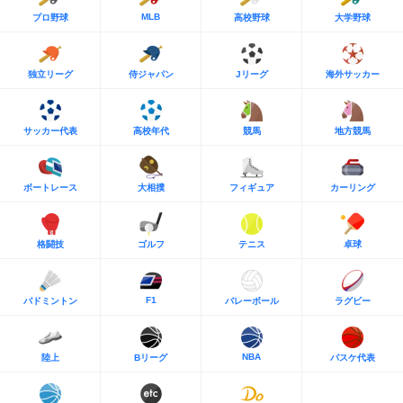
MLB
プロ野球
高校野球
大学野球
独立リーグ
侍ジャパン
Jリーグ
海外サッカー
サッカー代表
高校年代
競馬
地方競馬
ボートレース
大相撲
フィギュア
カーリング
格闘技
ゴルフ
テニス
卓球
F1
バドミントン
バレーボール
ラグビー
NBA
陸上
Bリーグ
バスケ代表