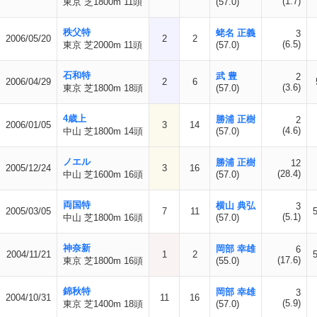
(1.7)
東京 芝1800m 11頭
(57.0)
秩父特
蛯名 正義
3
2006/05/20
2
2
(6.5)
東京 芝2000m 11頭
(57.0)
石和特
武 豊
2
2006/04/29
2
6
(3.6)
東京 芝1800m 18頭
(57.0)
4歳上
勝浦 正樹
2
2006/01/05
3
14
(4.6)
中山 芝1800m 14頭
(57.0)
ノエル
勝浦 正樹
12
2005/12/24
3
16
(28.4)
中山 芝1600m 16頭
(57.0)
両国特
横山 典弘
3
2005/03/05
7
11
(5.1)
中山 芝1800m 16頭
(57.0)
神奈新
岡部 幸雄
6
2004/11/21
1
2
(17.6)
東京 芝1800m 16頭
(55.0)
錦秋特
岡部 幸雄
3
2004/10/31
11
16
(5.9)
東京 芝1400m 18頭
(57.0)