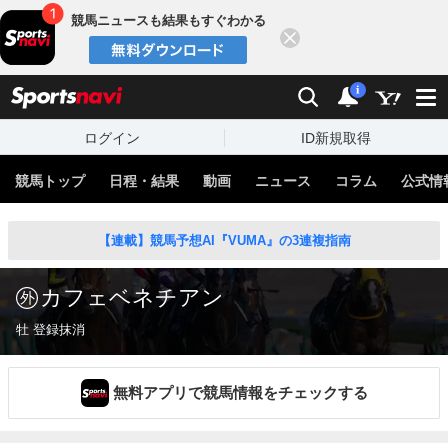
競馬ニュースも結果もすぐわかる
閉じる
スポーツナビ
検索
通知
i
ログイン
ID新規取得
競馬トップ
日程・結果
動画
ニュース
コラム
公式情
【連載】競馬予想AI『VUMA』の3連複指南
カフェベネチアン
牡 登録抹消
無料アプリで競馬情報をチェックする