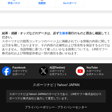
学生バスケ
他競技
Doスポーツ
結果・成績・オッズなどのデータは、必ず
主催者
発行のものと照合し確認してく
ださい。
スポーツナビの競馬コンテンツのページ上に掲載されている情報の内容に関して
は万全を期しておりますが、その内容の正確性および安全性を保証するものでは
ありません。当該情報に基づいて被ったいかなる損害についても、LINEヤフー
株式会社および情報提供者は一切の責任を負いかねます。
Facebook
X(旧Twitter)
YouTube
スポーツナビ
スポーツナビ
スポーツナビ
公式ページ
公式アカウント
公式チャンネル
スポーツナビ
Yahoo! JAPAN
スポーツナビはYahoo! JAPANのサービスであり、LINEヤフー株式会社がス
ポーツナビ株式会社と協力して運営しています。
プライバシーポリシー
プライバシーセンター