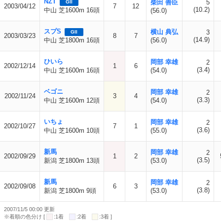
NZT
柴田 善臣
5
GII
2003/04/12
7
12
(10.2)
中山 芝1600m 16頭
(56.0)
スプS
横山 典弘
3
GII
2003/03/23
8
7
(14.9)
中山 芝1800m 16頭
(56.0)
ひいら
岡部 幸雄
2
2002/12/14
1
6
(3.4)
中山 芝1600m 16頭
(54.0)
ベゴニ
岡部 幸雄
2
2002/11/24
3
4
(3.3)
中山 芝1600m 12頭
(54.0)
いちょ
岡部 幸雄
2
2002/10/27
7
1
(3.6)
中山 芝1600m 10頭
(55.0)
新馬
岡部 幸雄
2
2002/09/29
1
2
(3.5)
新潟 芝1800m 13頭
(53.0)
新馬
岡部 幸雄
2
2002/09/08
6
3
(3.8)
新潟 芝1800m 9頭
(53.0)
2007/11/5 00:00 更新
※着順の色分け [
:1着
:2着
:3着 ]