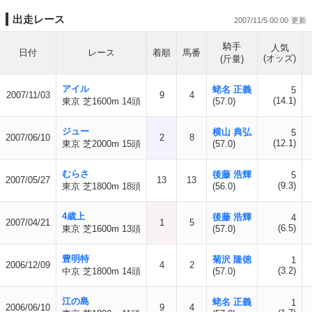
出走レース
2007/11/5 00:00
騎手
人気
日付
レース
着順
馬番
(オッズ)
(斤量)
アイル
蛯名 正義
5
2007/11/03
9
4
(14.1)
東京 芝1600m 14頭
(57.0)
ジュー
横山 典弘
5
2007/06/10
2
8
(12.1)
東京 芝2000m 15頭
(57.0)
むらさ
後藤 浩輝
5
2007/05/27
13
13
(9.3)
東京 芝1800m 18頭
(56.0)
4歳上
後藤 浩輝
4
2007/04/21
1
5
(6.5)
東京 芝1600m 13頭
(57.0)
豊明特
菊沢 隆徳
1
2006/12/09
4
2
(3.2)
中京 芝1800m 14頭
(57.0)
江の島
蛯名 正義
1
2006/06/10
9
4