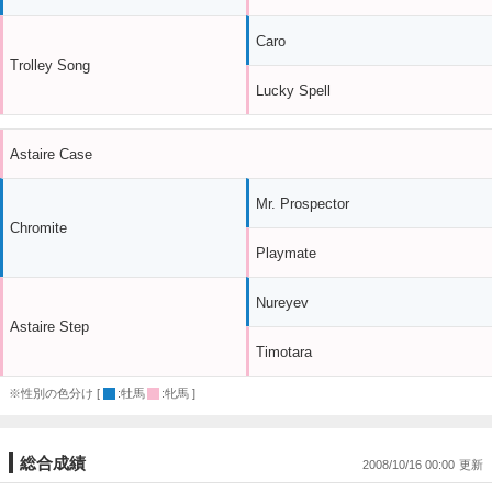
Caro
Trolley Song
Lucky Spell
Astaire Case
Mr. Prospector
Chromite
Playmate
Nureyev
Astaire Step
Timotara
※性別の色分け [
:牡馬
:牝馬 ]
総合成績
2008/10/16 00:00