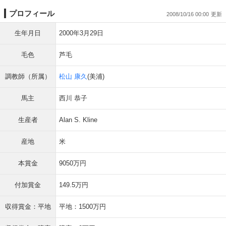
プロフィール
2008/10/16 00:00
生年月日
2000年3月29日
毛色
芦毛
調教師（所属）
松山 康久
(美浦)
馬主
西川 恭子
生産者
Alan S. Kline
産地
米
本賞金
9050万円
付加賞金
149.5万円
収得賞金：平地
平地：1500万円