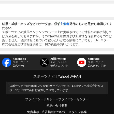
結果・成績・オッズなどのデータは、必ず
主催者
発行のものと照合し確認してく
ださい。
スポーツナビの競馬コンテンツのページ上に掲載されている情報の内容に関して
は万全を期しておりますが、その内容の正確性および安全性を保証するものでは
ありません。当該情報に基づいて被ったいかなる損害についても、LINEヤフー
株式会社および情報提供者は一切の責任を負いかねます。
Facebook
X(旧Twitter)
YouTube
スポーツナビ
スポーツナビ
スポーツナビ
公式ページ
公式アカウント
公式チャンネル
スポーツナビ
Yahoo! JAPAN
スポーツナビはYahoo! JAPANのサービスであり、LINEヤフー株式会社がス
ポーツナビ株式会社と協力して運営しています。
プライバシーポリシー
プライバシーセンター
規約
会社概要
免責事項
広告掲載について
スタッフ募集