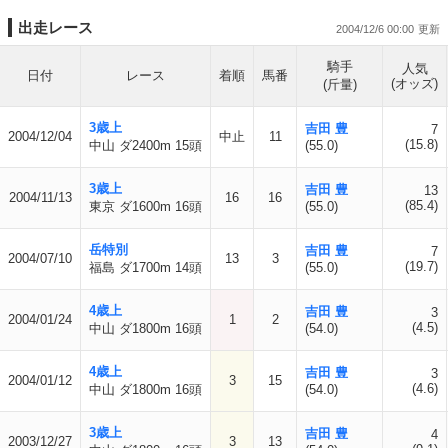
出走レース
2004/12/6 00:00
騎手
人気
日付
レース
着順
馬番
(オッズ)
(斤量)
3歳上
吉田 豊
7
2004/12/04
中止
11
(15.8)
中山 ダ2400m 15頭
(55.0)
3歳上
吉田 豊
13
2004/11/13
16
16
(85.4)
東京 ダ1600m 16頭
(55.0)
岳特別
吉田 豊
7
2004/07/10
13
3
(19.7)
福島 ダ1700m 14頭
(55.0)
4歳上
吉田 豊
3
2004/01/24
1
2
(4.5)
中山 ダ1800m 16頭
(54.0)
4歳上
吉田 豊
3
2004/01/12
3
15
(4.6)
中山 ダ1800m 16頭
(54.0)
3歳上
吉田 豊
4
2003/12/27
3
13