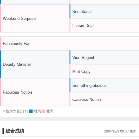
Secretariat
Weekend Surprise
Lassie Dear
Fabulously Fast
Vice Regent
Deputy Minister
Mint Copy
Somethingfabulous
Fabulous Notion
Careless Notion
※性別の色分け [
:牡馬
:牝馬 ]
総合成績
2004/12/9 00:00