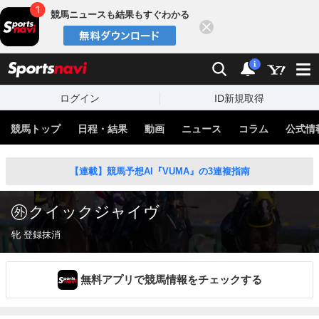
競馬ニュースも結果もすぐわかる
閉じる
スポーツナビ
検索
通知
i
ログイン
ID新規取得
競馬トップ
日程・結果
動画
ニュース
コラム
公式情
【連載】競馬予想AI『VUMA』の3連複指南
クイックジャイヴ
牝 登録抹消
無料アプリで競馬情報をチェックする