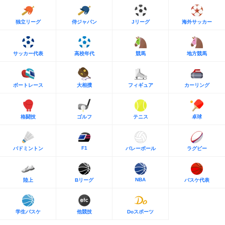
独立リーグ
侍ジャパン
Jリーグ
海外サッカー
サッカー代表
高校年代
競馬
地方競馬
ボートレース
大相撲
フィギュア
カーリング
格闘技
ゴルフ
テニス
卓球
F1
バドミントン
バレーボール
ラグビー
NBA
陸上
Bリーグ
バスケ代表
学生バスケ
他競技
Doスポーツ