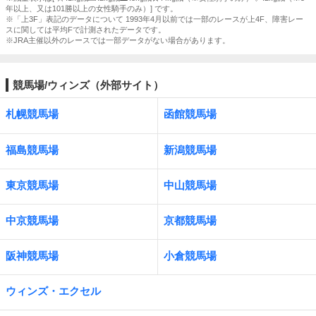
年以上、又は101勝以上の女性騎手のみ）] です。
※「上3F」表記のデータについて 1993年4月以前では一部のレースが上4F、障害レー
スに関しては平均Fで計測されたデータです。
※JRA主催以外のレースでは一部データがない場合があります。
競馬場/ウィンズ（外部サイト）
札幌競馬場
函館競馬場
福島競馬場
新潟競馬場
東京競馬場
中山競馬場
中京競馬場
京都競馬場
阪神競馬場
小倉競馬場
ウィンズ・エクセル