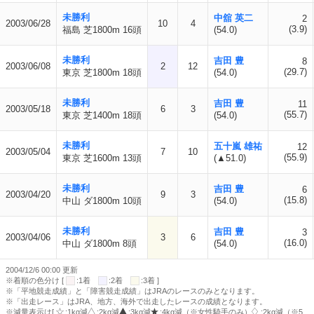
未勝利
中舘 英二
2
2003/06/28
10
4
(3.9)
福島 芝1800m 16頭
(54.0)
未勝利
吉田 豊
8
2003/06/08
2
12
(29.7)
東京 芝1800m 18頭
(54.0)
未勝利
吉田 豊
11
2003/05/18
6
3
(55.7)
東京 芝1400m 18頭
(54.0)
未勝利
五十嵐 雄祐
12
2003/05/04
7
10
(55.9)
東京 芝1600m 13頭
(▲51.0)
未勝利
吉田 豊
6
2003/04/20
9
3
(15.8)
中山 ダ1800m 10頭
(54.0)
未勝利
吉田 豊
3
2003/04/06
3
6
(16.0)
中山 ダ1800m 8頭
(54.0)
2004/12/6 00:00 更新
※着順の色分け [
:1着
:2着
:3着 ]
※「平地競走成績」と「障害競走成績」はJRAのレースのみとなります。
※「出走レース」はJRA、地方、海外で出走したレースの成績となります。
※減量表示は[
:1kg減
:2kg減
:3kg減
:4kg減（※女性騎手のみ）
:2kg減（※5