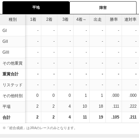
平地
障害
種別
1着
2着
3着
4着～
出走
勝率
連対率
-
-
-
-
-
-
-
GI
-
-
-
-
-
-
-
GII
-
-
-
-
-
-
-
GIII
-
-
-
-
-
-
-
その他重賞
-
-
-
-
-
-
-
重賞合計
-
-
-
-
-
-
-
リステッド
0
0
0
1
1
.000
.000
その他特別
2
2
4
10
18
.111
.222
平場
2
2
4
11
19
.105
.211
合計
※「総合成績」はJRAのレースのみとなります。