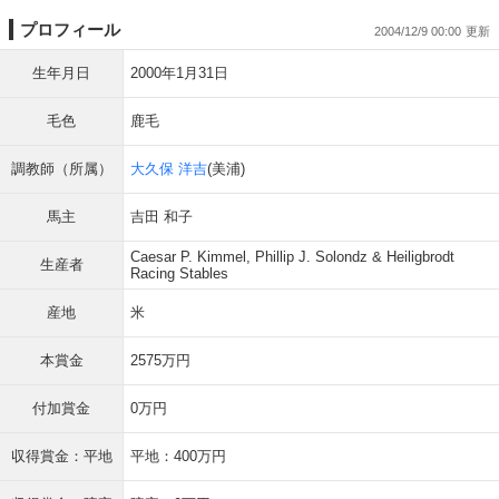
プロフィール
2004/12/9 00:00
生年月日
2000年1月31日
毛色
鹿毛
調教師（所属）
大久保 洋吉
(美浦)
馬主
吉田 和子
Caesar P. Kimmel, Phillip J. Solondz & Heiligbrodt
生産者
Racing Stables
産地
米
本賞金
2575万円
付加賞金
0万円
収得賞金：平地
平地：400万円