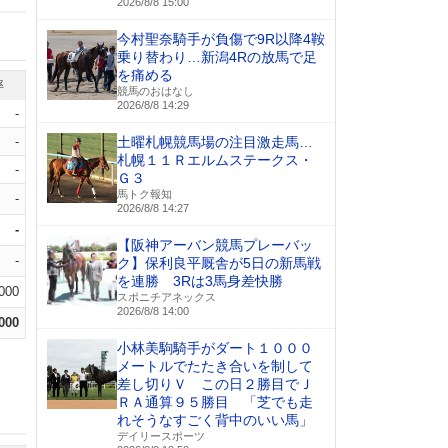
2026/8/8 15:00
今村聖奈騎手が負傷で9R以降4鞍
乗り替わり…新潟4Rの放馬で足
を痛める
率
競馬のおはなし
2026/8/8 14:29
-
-
土曜札幌競馬場の注目激走馬…
札幌１１Ｒエルムステークス・
-
Ｇ３
馬トク報知
-
2026/8/8 14:27
-
【阪神アーバン競馬プレーバッ
-
ク】保利良平厩舎が5日の新馬戦
を連勝 3Rは3馬身差快勝
.000
スポニチアネックス
2026/8/8 14:00
.000
小林美駒騎手がダート１０００
メートルでたたき合いを制して
差し切りＶ この日２勝目でＪ
ＲＡ通算９５勝目 「芝でも走
れそうなすごく背中のいい馬」
デイリースポーツ