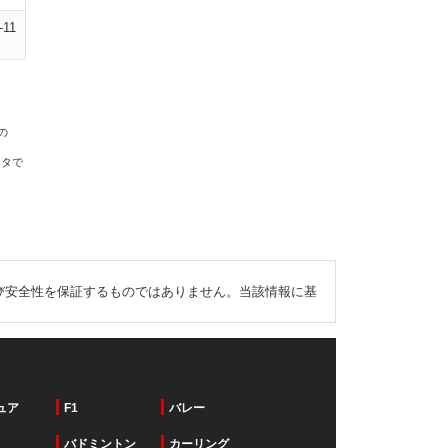
-11
の
ータで
び安全性を保証するものではありません。当該情報に基
ュア
F1
バレー
バドミントン
カーリング