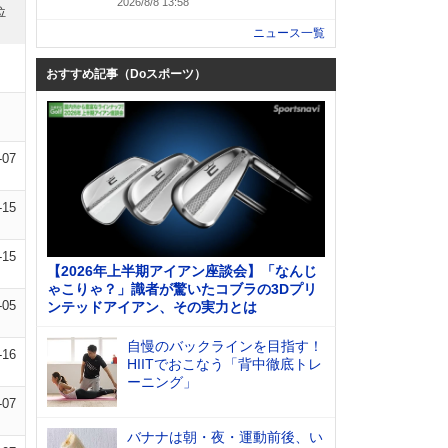
2026/8/8 13:58
位
ニュース一覧
おすすめ記事（Doスポーツ）
-07
-15
-15
【2026年上半期アイアン座談会】「なんじ
ゃこりゃ？」識者が驚いたコブラの3Dプリ
-05
ンテッドアイアン、その実力とは
自慢のバックラインを目指す！
-16
HIITでおこなう「背中徹底トレ
ーニング」
-07
バナナは朝・夜・運動前後、い