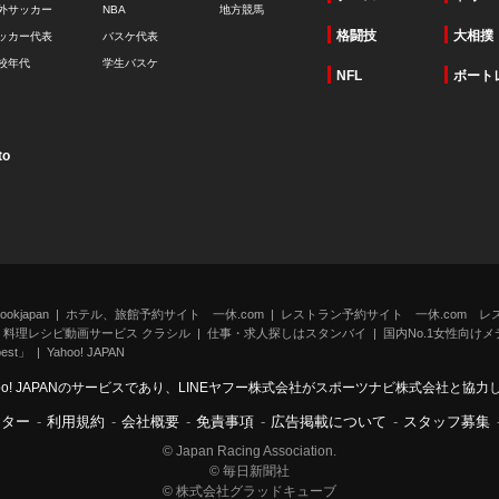
外サッカー
NBA
地方競馬
格闘技
大相撲
ッカー代表
バスケ代表
校年代
学生バスケ
NFL
ボート
to
kjapan
ホテル、旅館予約サイト 一休.com
レストラン予約サイト 一休.com レ
料理レシピ動画サービス クラシル
仕事・求人探しはスタンバイ
国内No.1女性向けメデ
st」
Yahoo! JAPAN
oo! JAPANのサービスであり、LINEヤフー株式会社がスポーツナビ株式会社と協
ンター
-
利用規約
-
会社概要
-
免責事項
-
広告掲載について
-
スタッフ募集
© Japan Racing Association.
© 毎日新聞社
© 株式会社グラッドキューブ