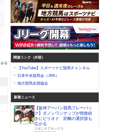
関連リンク（外部）
てみる
【YouTube】スポーツナビ競馬チャンネル
日本中央競馬会（JRA）
地方競馬全国協会
新着ニュース
【阪神アーバン競馬プレーバッ
ク】ダノンワンナップが惜敗続
きにピリオド 距離の選択肢も
広がる
スポニチアネックス