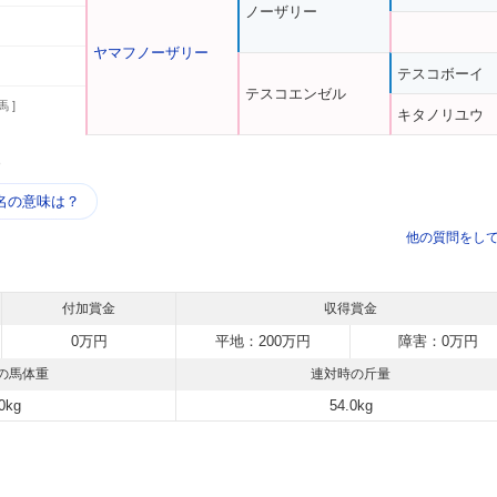
ノーザリー
ヤマフノーザリー
テスコボーイ
テスコエンゼル
馬 ]
キタノリユウ
う
名の意味は？
他の質問をし
付加賞金
収得賞金
0万円
平地：200万円
障害：0万円
の馬体重
連対時の斤量
0kg
54.0kg