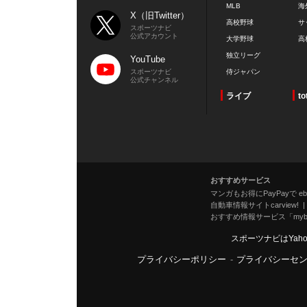
MLB
海
X（旧Twitter）
高校野球
サ
スポーツナビ
公式アカウント
大学野球
高
独立リーグ
YouTube
スポーツナビ
侍ジャパン
公式チャンネル
ライブ
to
おすすめサービス
マンガもお得にPayPayで eboo
自動車情報サイトcarview!
おすすめ情報サービス「mybe
スポーツナビはYah
プライバシーポリシー
-
プライバシーセ