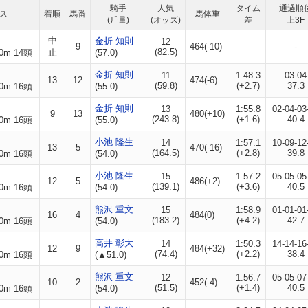
騎手
人気
タイム
通過順
ス
着順
馬番
馬体重
(斤量)
(オッズ)
差
上3F
中
金折 知則
12
9
464(-10)
-
(82.5)
0m 14頭
止
(57.0)
金折 知則
11
1:48.3
03-04
13
12
474(-6)
(59.8)
(+2.7)
37.3
0m 16頭
(55.0)
金折 知則
13
1:55.8
02-04-03
9
13
480(+10)
(243.8)
(+1.6)
40.4
0m 16頭
(55.0)
小池 隆生
14
1:57.1
10-09-12
13
5
470(-16)
(164.5)
(+2.8)
39.8
0m 16頭
(54.0)
小池 隆生
15
1:57.2
05-05-05
12
5
486(+2)
(139.1)
(+3.6)
40.5
0m 16頭
(54.0)
熊沢 重文
15
1:58.9
01-01-01
16
4
484(0)
(183.2)
(+4.2)
42.7
0m 16頭
(54.0)
高井 彰大
14
1:50.3
14-14-16
12
9
484(+32)
(74.4)
(+2.2)
38.4
0m 16頭
(▲51.0)
熊沢 重文
12
1:56.7
05-05-07
10
2
452(-4)
(51.5)
(+1.4)
40.5
0m 16頭
(54.0)