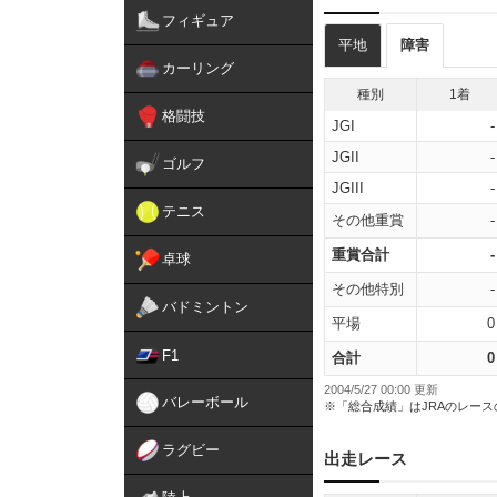
フィギュア
平地
障害
カーリング
種別
1着
格闘技
JGI
-
JGII
-
ゴルフ
JGIII
-
テニス
その他重賞
-
重賞合計
-
卓球
その他特別
-
バドミントン
平場
0
F1
合計
0
2004/5/27 00:00 更新
バレーボール
※「総合成績」はJRAのレー
ラグビー
出走レース