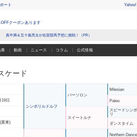
レポート
Yahoo
％OFFクーポンあります
真中満＆五十嵐亮太が佐賀競馬予想に挑戦！（PR）
結果
動画
ニュース
コラム
公式情報
スケード
Milesian
パーソロン
月19日
Paleo
シンボリルドルフ
スピードシン
リ
スイートルナ
(栗東)
ダンスタイム
Northern Dance