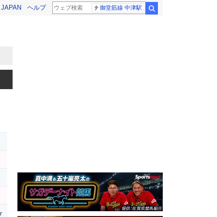
! JAPAN
ヘルプ
御堂筋線 中津駅
検索
ボ
r