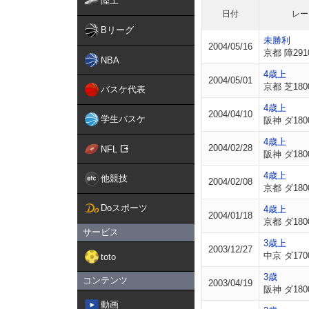
陸上
日付
レー
Bリーグ
未勝利
2004/05/16
京都 障291
NBA
4歳上
2004/05/01
京都 芝180
バスケ代表
4歳上
2004/04/10
学生バスケ
阪神 ダ180
4歳上
2004/02/28
NFL
阪神 ダ180
4歳上
他競技
2004/02/08
京都 ダ180
Doスポーツ
4歳上
2004/01/18
京都 ダ180
サービス
3歳上
2003/12/27
中京 ダ170
toto
3歳
コンテンツ
2003/04/19
阪神 ダ180
動画