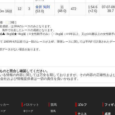
金折 知則
11
1:54.6
07-07-08
12
3
472
(48.0)
(+2.6)
39.7
0m 16頭
(53.0)
:2着
:3着 ]
走成績」はJRAのレースのみとなります。
方、海外で出走したレースの成績となります。
g減
:3kg減
:4kg減（※女性騎手のみ）
:2kg減（※5年以上、又は101勝以上の女性騎手
て 1993年4月以前では一部のレースが上4F、障害レースに関しては平均Fで計測されたデ
一部データがない場合があります。
ものと照合し確認してください。
いる情報の内容に関しては万全を期しておりますが、その内容の正確性およ
式会社および情報提供者は一切の責任を負いかねます。
ッカー
バスケット
競馬
ゴルフ
フィギ
リーグ
Bリーグ
競馬
テニス
卓球