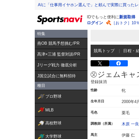
AIに「仕事用イヤホン選んで」と頼んで実際に買った
IDでもっと便利に
新規取得
ログイン
［おトク］10
特集
燕OB 競馬予想挑む/PR
競馬トップ
日程・
髙津×三浦 監督対談/PR
Jリーグ戦力 徹底分析
ジェムキャ
J国立試合に無料招待
登録抹消
種目
性齢
牝
プロ野球
生年月日
2000年4
MLB
毛色
栗毛
高校野球
調教師（所属）
木原 一良
馬主
伊藤 仁
大学野球