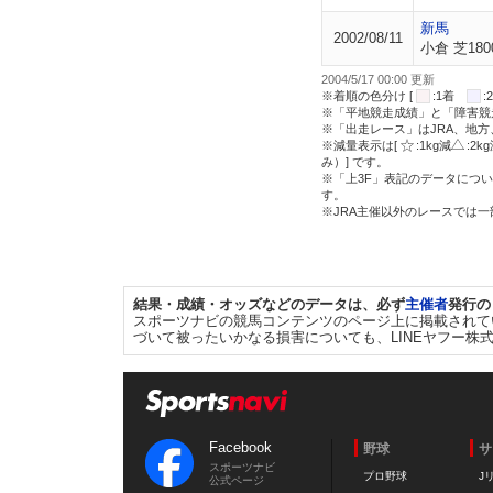
新馬
2002/08/11
小倉 芝180
2004/5/17 00:00 更新
※着順の色分け [
:1着
※「平地競走成績」と「障害競
※「出走レース」はJRA、地
※減量表示は[
:1kg減
:2k
み）] です。
※「上3F」表記のデータについ
す。
※JRA主催以外のレースでは
結果・成績・オッズなどのデータは、必ず
主催者
発行の
スポーツナビの競馬コンテンツのページ上に掲載されて
づいて被ったいかなる損害についても、LINEヤフー株
Facebook
野球
サ
スポーツナビ
プロ野球
J
公式ページ