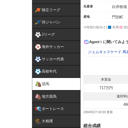
生産者
白井牧場
独立リーグ
産地
門別町
侍ジャパン
※性別の色分け [
:牡馬
:牝
Jリーグ
Agent i に聞いてみよ
海外サッカー
ジェムキャスケード 馬
サッカー代表
高校年代
本賞金
競馬
717万円
地方競馬
連対時
46
ボートレース
2004/5/27 00:00
大相撲
総合成績