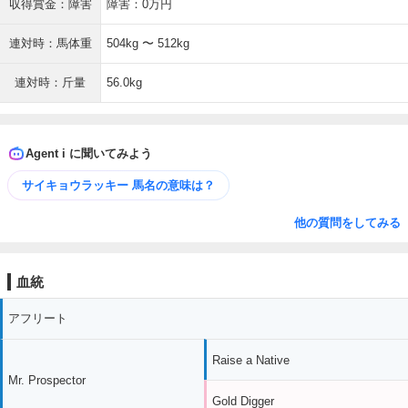
収得賞金：障害
障害：0万円
連対時：馬体重
504kg 〜 512kg
連対時：斤量
56.0kg
Agent i に聞いてみよう
サイキョウラッキー 馬名の意味は？
他の質問をしてみる
血統
アフリート
Raise a Native
Mr. Prospector
Gold Digger