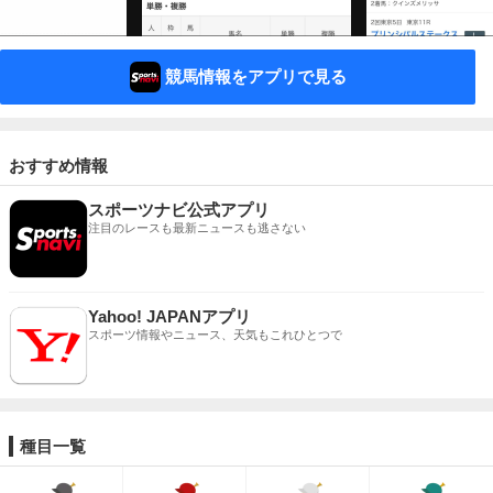
競馬情報をアプリで見る
おすすめ情報
スポーツナビ公式アプリ
注目のレースも最新ニュースも逃さない
Yahoo! JAPANアプリ
スポーツ情報やニュース、天気もこれひとつで
種目一覧