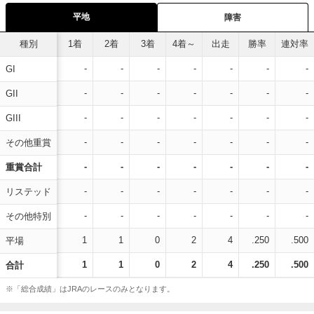
平地
障害
種別
1着
2着
3着
4着～
出走
勝率
連対率
-
-
-
-
-
-
-
GI
-
-
-
-
-
-
-
GII
-
-
-
-
-
-
-
GIII
-
-
-
-
-
-
-
その他重賞
-
-
-
-
-
-
-
重賞合計
-
-
-
-
-
-
-
リステッド
-
-
-
-
-
-
-
その他特別
1
1
0
2
4
.250
.500
平場
1
1
0
2
4
.250
.500
合計
※「総合成績」はJRAのレースのみとなります。