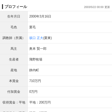
プロフィール
2003/5/22 00:00
生年月日
2000年3月16日
毛色
栗毛
調教師（所属）
坂口 正大
(栗東)
馬主
奥本 賢一郎
生産者
飛野牧場
産地
静内町
本賞金
710万円
付加賞金
0万円
収得賞金：平地
平地：200万円