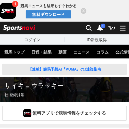
競馬ニュースも結果もすぐわかる
閉じる
スポーツナビ
検索
通知
i
ログイン
ID新規取得
競馬トップ
日程・結果
動画
ニュース
コラム
公式情
【連載】競馬予想AI『VUMA』の3連複指南
サイキョウラッキー
牡 登録抹消
無料アプリで競馬情報をチェックする