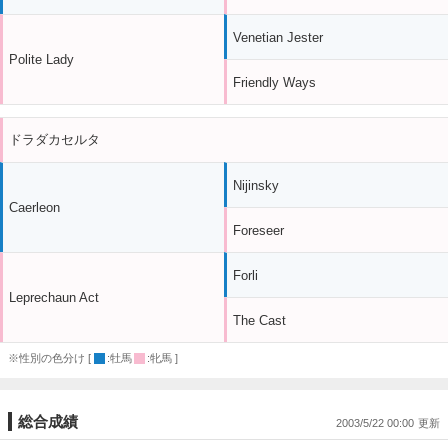
Venetian Jester
Polite Lady
Friendly Ways
ドラダカセルタ
Nijinsky
Caerleon
Foreseer
Forli
Leprechaun Act
The Cast
※性別の色分け [
:牡馬
:牝馬 ]
総合成績
2003/5/22 00:00