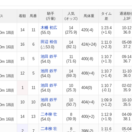
騎手
人気
タイム
通過順
ス
着順
馬番
馬体重
(斤量)
(オッズ)
差
上3F
木幡 初広
14
1:23.4
10-12
14
11
420(-4)
(275.9)
(+1.6)
36.8
0m 18頭
(55.0)
田辺 裕信
14
1:11.0
05-08
16
6
424(+24)
(82.1)
(+2.3)
37.2
0m 16頭
(△53.0)
池田 鉄平
11
1:10.7
09-14
15
5
400(-8)
(71.6)
(+1.3)
36.7
0m 18頭
(54.0)
池田 鉄平
14
1:10.7
11-10
12
5
408(+4)
(69.3)
(+1.4)
36.0
0m 18頭
(54.0)
池田 鉄平
10
1:10.7
02-02
1
11
404(0)
(25.3)
(-0.1)
35.9
0m 18頭
(54.0)
池田 鉄平
10
1:09.9
10-10
10
10
404(+4)
(50.7)
(+1.2)
35.5
0m 18頭
(54.0)
二本柳 壮
8
1:12.9
04-09
14
13
400(+2)
(39.9)
(+1.9)
38.1
0m 16頭
(54.0)
二本柳 壮
8
1:11.6
05-04
2
7
398(-2)