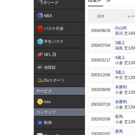
Bリーグ
NBA
日付
レー
白山特
バスケ代表
2004/08/28
新潟 芝140
学生バスケ
3歳上
2004/07/04
福島 芝120
NFL
4歳上
2004/01/17
小倉 芝120
他競技
3歳上
2003/12/06
中京 芝120
Doスポーツ
未勝利
2003/08/09
サービス
小倉 芝120
toto
未勝利
2003/07/19
小倉 芝120
コンテンツ
新馬
2003/02/08
小倉 芝120
動画
新馬
2003/02/02