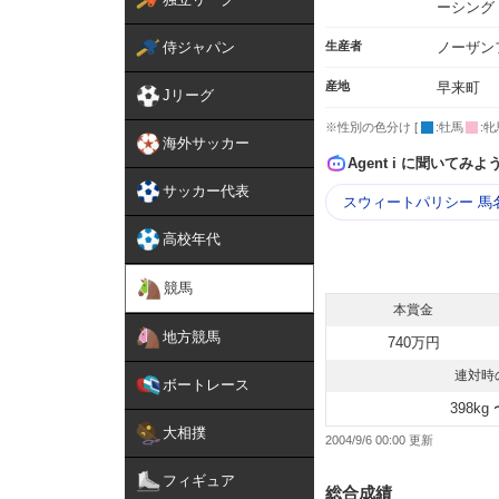
ーシング
侍ジャパン
生産者
ノーザン
産地
早来町
Jリーグ
※性別の色分け [
:牡馬
:牝
海外サッカー
Agent i に聞いてみよ
サッカー代表
スウィートパリシー 馬
高校年代
競馬
本賞金
地方競馬
740万円
連対時
ボートレース
398kg 
大相撲
2004/9/6 00:00
フィギュア
総合成績