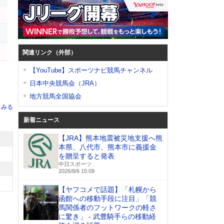
関連リンク（外部）
【YouTube】スポーツナビ競馬チャンネル
日本中央競馬会（JRA）
地方競馬全国協会
てみる
新着ニュース
【JRA】熊本地震被災地支援へ熊
本県、八代市、熊本市に義援金
を贈呈すると発表
中日スポーツ
2026/8/6 15:09
【ヤフコメで話題】「札幌から
函館への移動手段に注目」「競
馬関係者のフットワークの軽さ
に驚き」 - 武豊騎手らの移動経