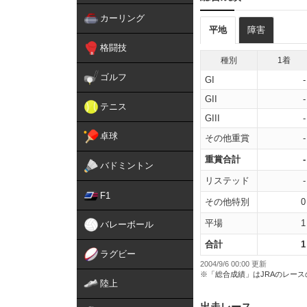
カーリング
平地
障害
格闘技
種別
1着
ゴルフ
GI
-
GII
-
テニス
GIII
-
卓球
その他重賞
-
重賞合計
-
バドミントン
リステッド
-
F1
その他特別
0
平場
1
バレーボール
合計
1
ラグビー
2004/9/6 00:00 更新
※「総合成績」はJRAのレー
陸上
出走レース