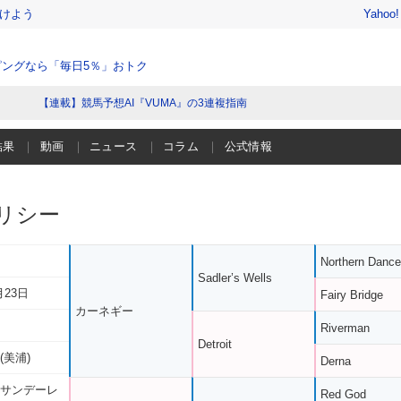
けよう
Yahoo
ングなら「毎日5％」おトク
【連載】競馬予想AI『VUMA』の3連複指南
結果
動画
ニュース
コラム
公式情報
リシー
Northern Dance
Sadler’s Wells
月23日
Fairy Bridge
カーネギー
Riverman
Detroit
(美浦)
Derna
 サンデーレ
Red God