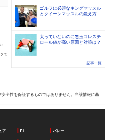
ゴルフに必須なキングマッスル
とクイーンマッスルの鍛え方
太っていないのに悪玉コレステ
ロール値が高い原因と対策は？
の
ータで
記事一覧
び安全性を保証するものではありません。当該情報に基
ュア
F1
バレー