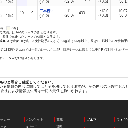
(32.3)
(+0.6)
36.1
0m 10頭
(54.0)
二本柳 壮
11
1:12.0
10-07
10
9
400
(28.0)
(+0.8)
36.8
0m 16頭
(54.0)
:2着
:3着 ]
走成績」はJRAのレースのみとなります。
方、海外で出走したレースの成績となります。
g減
:3kg減
:4kg減（※女性騎手のみ）
:2kg減（※5年以上、又は101勝以上の女性騎手
て 1993年4月以前では一部のレースが上4F、障害レースに関しては平均Fで計測されたデ
一部データがない場合があります。
ものと照合し確認してください。
いる情報の内容に関しては万全を期しておりますが、その内容の正確性およ
式会社および情報提供者は一切の責任を負いかねます。
ッカー
バスケット
競馬
ゴルフ
フィギ
リーグ
Bリーグ
競馬