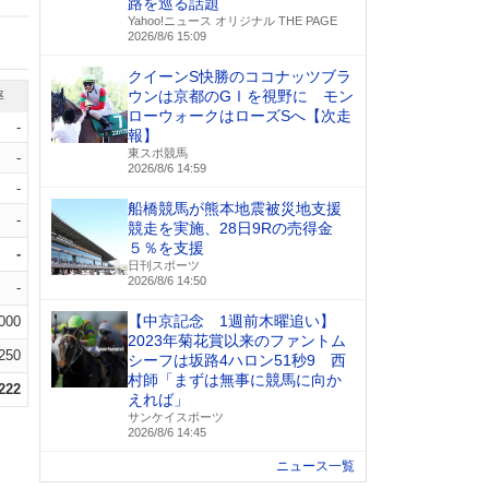
路を巡る話題
Yahoo!ニュース オリジナル THE PAGE
2026/8/6 15:09
クイーンS快勝のココナッツブラ
ウンは京都のGⅠを視野に モン
率
ローウォークはローズSへ【次走
-
報】
東スポ競馬
-
2026/8/6 14:59
-
船橋競馬が熊本地震被災地支援
-
競走を実施、28日9Rの売得金
５％を支援
-
日刊スポーツ
2026/8/6 14:50
-
【中京記念 1週前木曜追い】
.000
2023年菊花賞以来のファントム
.250
シーフは坂路4ハロン51秒9 西
村師「まずは無事に競馬に向か
.222
えれば」
サンケイスポーツ
2026/8/6 14:45
ニュース一覧