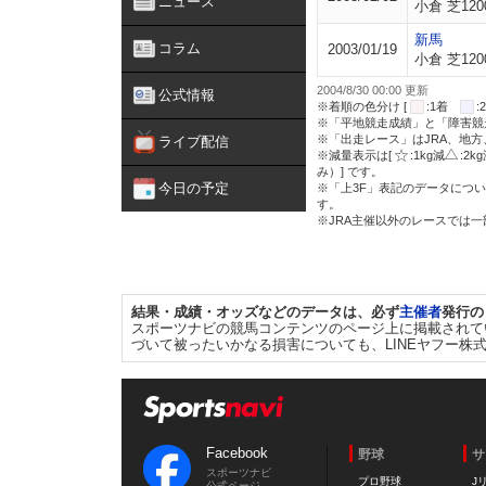
ニュース
小倉 芝120
新馬
コラム
2003/01/19
小倉 芝120
2004/8/30 00:00 更新
公式情報
※着順の色分け [
:1着
※「平地競走成績」と「障害競
※「出走レース」はJRA、地
ライブ配信
※減量表示は[
:1kg減
:2k
み）] です。
今日の予定
※「上3F」表記のデータについ
す。
※JRA主催以外のレースでは
結果・成績・オッズなどのデータは、必ず
主催者
発行の
スポーツナビの競馬コンテンツのページ上に掲載されて
づいて被ったいかなる損害についても、LINEヤフー株
Facebook
野球
サ
スポーツナビ
プロ野球
J
公式ページ