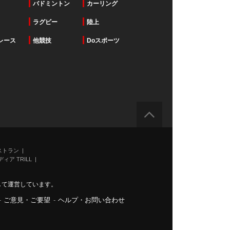
バドミントン
カーリング
ラグビー
陸上
レース
他競技
Doスポーツ
ストラン
ィア TRILL
力して運営しています。
-
ご意見・ご要望
-
ヘルプ・お問い合わせ