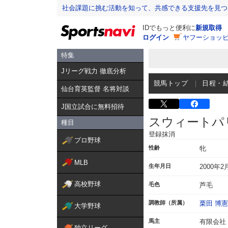
社会課題に挑む活動を知って、共感できる支援先を見つ
IDでもっと便利に
新規取得
ログイン
ヤフーショッピ
特集
Jリーグ戦力 徹底分析
競馬トップ
日程・
仙台育英監督 名将対談
J国立試合に無料招待
スウィートパ
種目
登録抹消
プロ野球
性齢
牝
MLB
生年月日
2000年2
高校野球
毛色
芦毛
調教師（所属）
栗田 博憲
大学野球
馬主
有限会社
独立リーグ