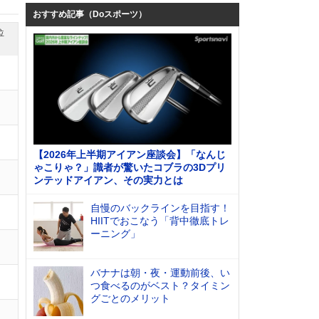
おすすめ記事（Doスポーツ）
位
【2026年上半期アイアン座談会】「なんじ
ゃこりゃ？」識者が驚いたコブラの3Dプリ
ンテッドアイアン、その実力とは
自慢のバックラインを目指す！
HIITでおこなう「背中徹底トレ
ーニング」
バナナは朝・夜・運動前後、い
つ食べるのがベスト？タイミン
グごとのメリット