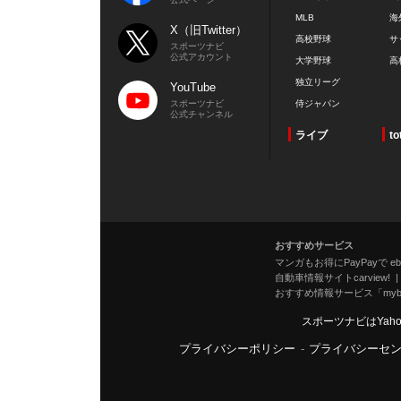
MLB
海
X（旧Twitter）
高校野球
サ
スポーツナビ
公式アカウント
大学野球
高
独立リーグ
YouTube
スポーツナビ
侍ジャパン
公式チャンネル
ライブ
to
おすすめサービス
マンガもお得にPayPayで eboo
自動車情報サイトcarview!
おすすめ情報サービス「mybe
スポーツナビはYah
プライバシーポリシー
-
プライバシーセ