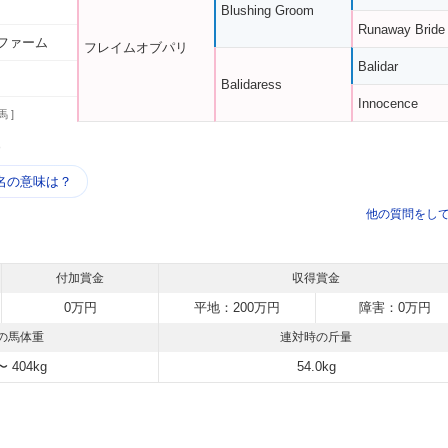
Blushing Groom
Runaway Bride
ファーム
フレイムオブパリ
Balidar
Balidaress
Innocence
馬 ]
う
名の意味は？
他の質問をし
付加賞金
収得賞金
0万円
平地：200万円
障害：0万円
の馬体重
連対時の斤量
〜 404kg
54.0kg