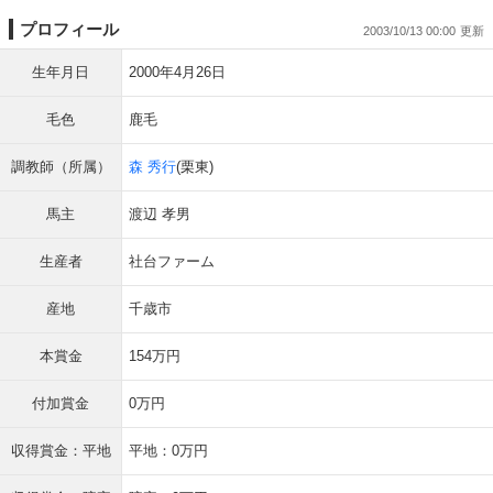
プロフィール
2003/10/13 00:00
生年月日
2000年4月26日
毛色
鹿毛
調教師（所属）
森 秀行
(栗東)
馬主
渡辺 孝男
生産者
社台ファーム
産地
千歳市
本賞金
154万円
付加賞金
0万円
収得賞金：平地
平地：0万円