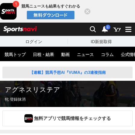
競馬ニュースも結果もすぐわかる
閉じる
スポーツナビ
検索
通知
i
ログイン
ID新規取得
競馬トップ
日程・結果
動画
ニュース
コラム
公式情
【連載】競馬予想AI『VUMA』の3連複指南
アグネスリステア
牝 登録抹消
無料アプリで競馬情報をチェックする