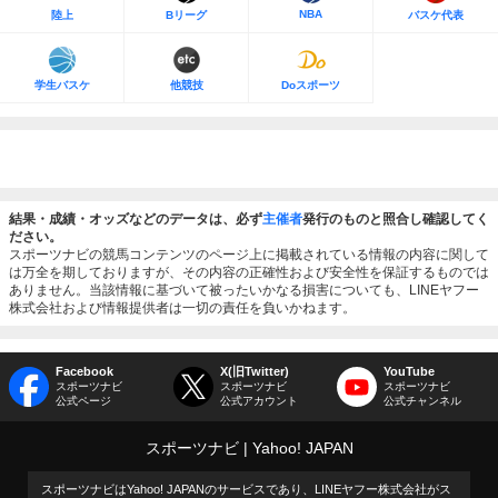
NBA
陸上
Bリーグ
バスケ代表
学生バスケ
他競技
Doスポーツ
結果・成績・オッズなどのデータは、必ず
主催者
発行のものと照合し確認してく
ださい。
スポーツナビの競馬コンテンツのページ上に掲載されている情報の内容に関して
は万全を期しておりますが、その内容の正確性および安全性を保証するものでは
ありません。当該情報に基づいて被ったいかなる損害についても、LINEヤフー
株式会社および情報提供者は一切の責任を負いかねます。
Facebook
X(旧Twitter)
YouTube
スポーツナビ
スポーツナビ
スポーツナビ
公式ページ
公式アカウント
公式チャンネル
スポーツナビ
Yahoo! JAPAN
スポーツナビはYahoo! JAPANのサービスであり、LINEヤフー株式会社がス