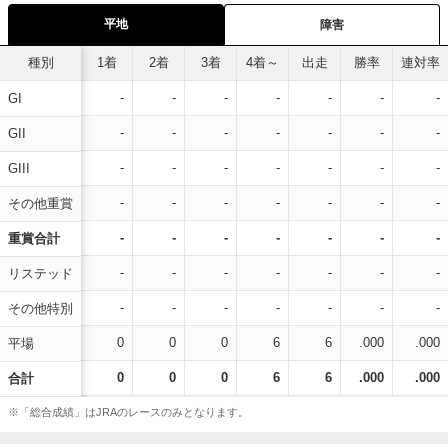
平地
障害
種別
1着
2着
3着
4着～
出走
勝率
連対率
-
-
-
-
-
-
-
GI
-
-
-
-
-
-
-
GII
-
-
-
-
-
-
-
GIII
-
-
-
-
-
-
-
その他重賞
-
-
-
-
-
-
-
重賞合計
-
-
-
-
-
-
-
リステッド
-
-
-
-
-
-
-
その他特別
0
0
0
6
6
.000
.000
平場
0
0
0
6
6
.000
.000
合計
※「総合成績」はJRAのレースのみとなります。