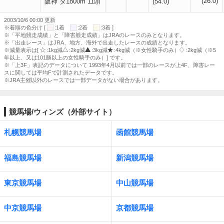
(26.0)
阪神 ダ1800m 11頭
(54.0)
2003/10/6 00:00 更新
※着順の色分け [
:1着
:2着
:3着 ]
※「平地競走成績」と「障害競走成績」はJRAのレースのみとなります。
※「出走レース」はJRA、地方、海外で出走したレースの成績となります。
※減量表示は[
:1kg減
:2kg減
:3kg減
:4kg減（※女性騎手のみ）
:2kg減（※5
年以上、又は101勝以上の女性騎手のみ）] です。
※「上3F」表記のデータについて 1993年4月以前では一部のレースが上4F、障害レー
スに関しては平均Fで計測されたデータです。
※JRA主催以外のレースでは一部データがない場合があります。
競馬場/ウィンズ（外部サイト）
札幌競馬場
函館競馬場
福島競馬場
新潟競馬場
東京競馬場
中山競馬場
中京競馬場
京都競馬場