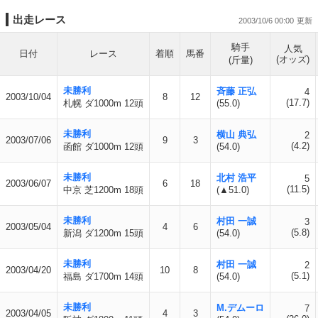
出走レース
2003/10/6 00:00
騎手
人気
日付
レース
着順
馬番
(オッズ)
(斤量)
未勝利
斉藤 正弘
4
2003/10/04
8
12
(17.7)
札幌 ダ1000m 12頭
(55.0)
未勝利
横山 典弘
2
2003/07/06
9
3
(4.2)
函館 ダ1000m 12頭
(54.0)
未勝利
北村 浩平
5
2003/06/07
6
18
(11.5)
中京 芝1200m 18頭
(▲51.0)
未勝利
村田 一誠
3
2003/05/04
4
6
(5.8)
新潟 ダ1200m 15頭
(54.0)
未勝利
村田 一誠
2
2003/04/20
10
8
(5.1)
福島 ダ1700m 14頭
(54.0)
未勝利
M.デムーロ
7
2003/04/05
4
3