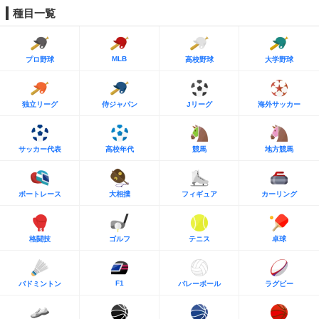
種目一覧
MLB
プロ野球
高校野球
大学野球
独立リーグ
侍ジャパン
Jリーグ
海外サッカー
サッカー代表
高校年代
競馬
地方競馬
ボートレース
大相撲
フィギュア
カーリング
格闘技
ゴルフ
テニス
卓球
F1
バドミントン
バレーボール
ラグビー