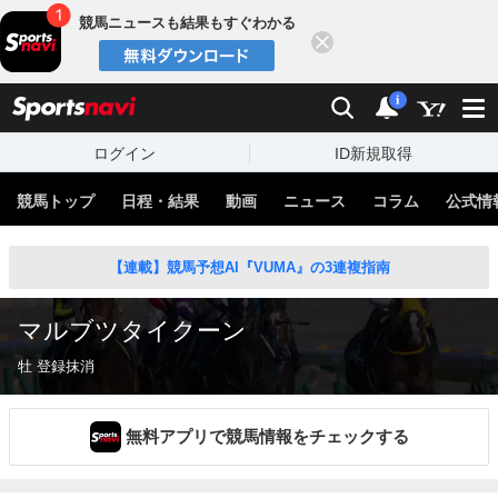
競馬ニュースも結果もすぐわかる
閉じる
スポーツナビ
検索
通知
i
ログイン
ID新規取得
競馬トップ
日程・結果
動画
ニュース
コラム
公式情
【連載】競馬予想AI『VUMA』の3連複指南
マルブツタイクーン
牡 登録抹消
無料アプリで競馬情報をチェックする