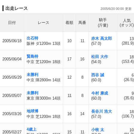
出走レース
2005/6/20 00:00
騎手
人気
日付
レース
着順
馬番
(オッズ)
(斤量)
出石特
赤木 高太郎
13
2005/06/18
10
11
(281.9)
阪神 ダ1200m 13頭
(57.0)
賢島特
松田 大作
18
2005/06/04
17
16
(153.4)
中京 芝1200m 18頭
(54.0)
未勝利
西谷 誠
6
2005/05/29
12
8
(26.5)
中京 障2800m 14頭
(60.0)
未勝利
今村 康成
9
2005/05/07
11
8
(35.6)
東京 障3000m 14頭
(60.0)
地球博
長谷川 浩大
18
2005/03/26
16
14
(106.7)
中京 芝1200m 18頭
(57.0)
4歳上
小牧 太
10
2005/02/27
15
11