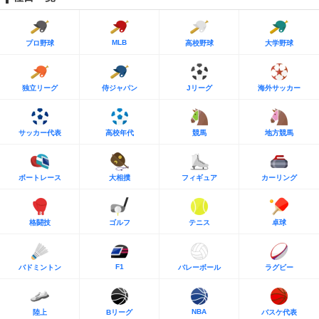
MLB
プロ野球
高校野球
大学野球
独立リーグ
侍ジャパン
Jリーグ
海外サッカー
サッカー代表
高校年代
競馬
地方競馬
ボートレース
大相撲
フィギュア
カーリング
格闘技
ゴルフ
テニス
卓球
F1
バドミントン
バレーボール
ラグビー
NBA
陸上
Bリーグ
バスケ代表