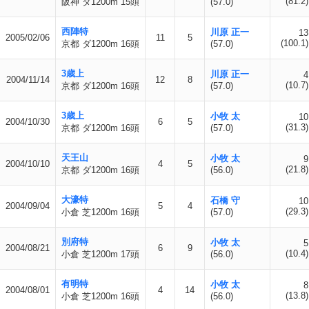
(81.2)
阪神 ダ1200m 15頭
(57.0)
西陣特
川原 正一
13
2005/02/06
11
5
(100.1)
京都 ダ1200m 16頭
(57.0)
3歳上
川原 正一
4
2004/11/14
12
8
(10.7)
京都 ダ1200m 16頭
(57.0)
3歳上
小牧 太
10
2004/10/30
6
5
(31.3)
京都 ダ1200m 16頭
(57.0)
天王山
小牧 太
9
2004/10/10
4
5
(21.8)
京都 ダ1200m 16頭
(56.0)
大濠特
石橋 守
10
2004/09/04
5
4
(29.3)
小倉 芝1200m 16頭
(57.0)
別府特
小牧 太
5
2004/08/21
6
9
(10.4)
小倉 芝1200m 17頭
(56.0)
有明特
小牧 太
8
2004/08/01
4
14
(13.8)
小倉 芝1200m 16頭
(56.0)