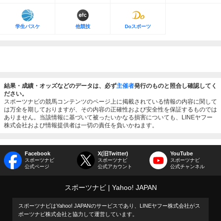
学生バスケ
他競技
Doスポーツ
結果・成績・オッズなどのデータは、必ず
主催者
発行のものと照合し確認してく
ださい。
スポーツナビの競馬コンテンツのページ上に掲載されている情報の内容に関して
は万全を期しておりますが、その内容の正確性および安全性を保証するものでは
ありません。当該情報に基づいて被ったいかなる損害についても、LINEヤフー
株式会社および情報提供者は一切の責任を負いかねます。
Facebook
X(旧Twitter)
YouTube
スポーツナビ
スポーツナビ
スポーツナビ
公式ページ
公式アカウント
公式チャンネル
スポーツナビ
Yahoo! JAPAN
スポーツナビはYahoo! JAPANのサービスであり、LINEヤフー株式会社がス
ポーツナビ株式会社と協力して運営しています。