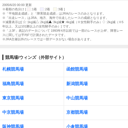
2005/6/20 00:00 更新
※着順の色分け [
:1着
:2着
:3着 ]
※「平地競走成績」と「障害競走成績」はJRAのレースのみとなります。
※「出走レース」はJRA、地方、海外で出走したレースの成績となります。
※減量表示は[
:1kg減
:2kg減
:3kg減
:4kg減（※女性騎手のみ）
:2kg減（※5
年以上、又は101勝以上の女性騎手のみ）] です。
※「上3F」表記のデータについて 1993年4月以前では一部のレースが上4F、障害レー
スに関しては平均Fで計測されたデータです。
※JRA主催以外のレースでは一部データがない場合があります。
競馬場/ウィンズ（外部サイト）
札幌競馬場
函館競馬場
福島競馬場
新潟競馬場
東京競馬場
中山競馬場
中京競馬場
京都競馬場
阪神競馬場
小倉競馬場