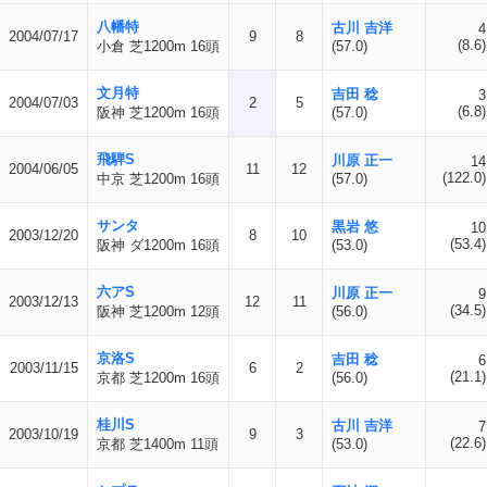
八幡特
古川 吉洋
4
2004/07/17
9
8
(8.6)
小倉 芝1200m 16頭
(57.0)
文月特
吉田 稔
3
2004/07/03
2
5
(6.8)
阪神 芝1200m 16頭
(57.0)
飛騨S
川原 正一
14
2004/06/05
11
12
(122.0)
中京 芝1200m 16頭
(57.0)
サンタ
黒岩 悠
10
2003/12/20
8
10
(53.4)
阪神 ダ1200m 16頭
(53.0)
六アS
川原 正一
9
2003/12/13
12
11
(34.5)
阪神 芝1200m 12頭
(56.0)
京洛S
吉田 稔
6
2003/11/15
6
2
(21.1)
京都 芝1200m 16頭
(56.0)
桂川S
古川 吉洋
7
2003/10/19
9
3
(22.6)
京都 芝1400m 11頭
(53.0)