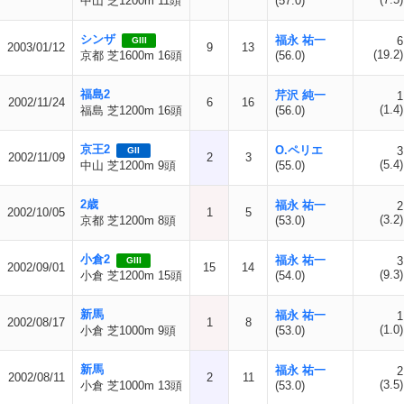
中山 芝1200m 11頭
(57.0)
シンザ
福永 祐一
6
GIII
2003/01/12
9
13
(19.2)
京都 芝1600m 16頭
(56.0)
福島2
芹沢 純一
1
2002/11/24
6
16
(1.4)
福島 芝1200m 16頭
(56.0)
京王2
O.ペリエ
3
GII
2002/11/09
2
3
(5.4)
中山 芝1200m 9頭
(55.0)
2歳
福永 祐一
2
2002/10/05
1
5
(3.2)
京都 芝1200m 8頭
(53.0)
小倉2
福永 祐一
3
GIII
2002/09/01
15
14
(9.3)
小倉 芝1200m 15頭
(54.0)
新馬
福永 祐一
1
2002/08/17
1
8
(1.0)
小倉 芝1000m 9頭
(53.0)
新馬
福永 祐一
2
2002/08/11
2
11
(3.5)
小倉 芝1000m 13頭
(53.0)