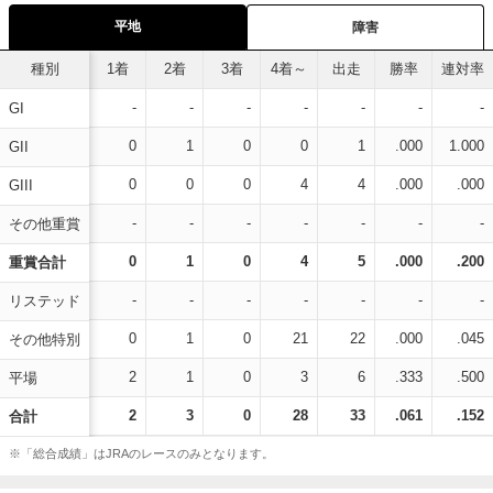
平地
障害
種別
1着
2着
3着
4着～
出走
勝率
連対率
-
-
-
-
-
-
-
GI
0
1
0
0
1
.000
1.000
GII
0
0
0
4
4
.000
.000
GIII
-
-
-
-
-
-
-
その他重賞
0
1
0
4
5
.000
.200
重賞合計
-
-
-
-
-
-
-
リステッド
0
1
0
21
22
.000
.045
その他特別
2
1
0
3
6
.333
.500
平場
2
3
0
28
33
.061
.152
合計
※「総合成績」はJRAのレースのみとなります。