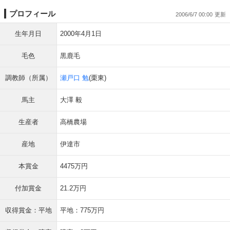
プロフィール
2006/6/7 00:00
生年月日
2000年4月1日
毛色
黒鹿毛
調教師（所属）
瀬戸口 勉
(栗東)
馬主
大澤 毅
生産者
高橋農場
産地
伊達市
本賞金
4475万円
付加賞金
21.2万円
収得賞金：平地
平地：775万円