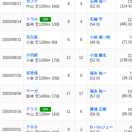
セプテ
石神 深一
13
2003/09/27
4
4
(114.6)
中山 芝1200m 16頭
(52.0)
トウル
石橋 守
12
GIII
2003/09/14
9
4
(481.6)
阪神 芝1200m 13頭
(54.0)
北九短
小林 慎一郎
7
2003/08/31
6
8
(71.6)
小倉 芝1200m 9頭
(49.0)
小日経
小池 隆生
11
2003/08/10
13
12
(139.6)
小倉 芝1200m 17頭
(52.0)
佐世保
福永 祐一
7
2003/07/26
9
9
(28.2)
小倉 芝1200m 10頭
(52.0)
マーガ
福永 祐一
13
2003/04/06
17
17
(80.8)
阪神 芝1400m 17頭
(57.0)
クリス
勝浦 正樹
14
GIII
2003/03/16
11
6
(95.8)
中山 芝1200m 16頭
(56.0)
クロカ
D.バルジュー
4
2003/02/01
9
2
(7.5)