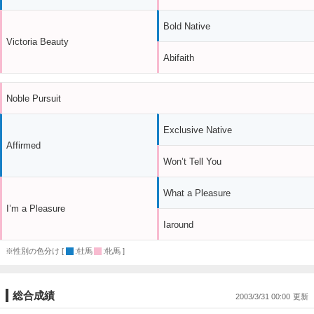
Bold Native
Victoria Beauty
Abifaith
Noble Pursuit
Exclusive Native
Affirmed
Won’t Tell You
What a Pleasure
I’m a Pleasure
Iaround
※性別の色分け [
:牡馬
:牝馬 ]
総合成績
2003/3/31 00:00