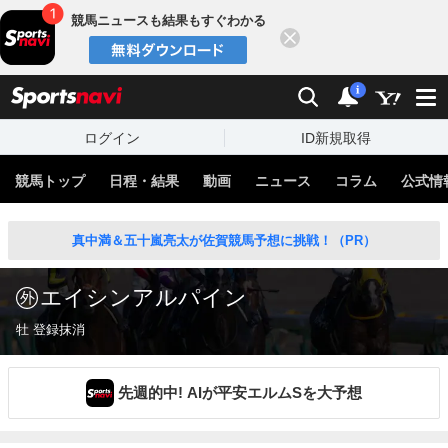
競馬ニュースも結果もすぐわかる
閉じる
スポーツナビ
検索
通知
i
ログイン
ID新規取得
競馬トップ
日程・結果
動画
ニュース
コラム
公式情
真中満＆五十嵐亮太が佐賀競馬予想に挑戦！（PR）
エイシンアルパイン
牡 登録抹消
先週的中! AIが平安エルムSを大予想