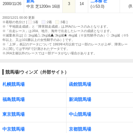
新馬
二本柳 壮
2000/11/26
3
14
(8
中京 芝1200m 16頭
(☆53.0)
2002/12/21 00:00 更新
※着順の色分け [
:1着
:2着
:3着 ]
※「平地競走成績」と「障害競走成績」はJRAのレースのみとなります。
※「出走レース」はJRA、地方、海外で出走したレースの成績となります。
※減量表示は[
:1kg減
:2kg減
:3kg減
:4kg減（※女性騎手のみ）
:2kg減（※5
年以上、又は101勝以上の女性騎手のみ）] です。
※「上3F」表記のデータについて 1993年4月以前では一部のレースが上4F、障害レー
スに関しては平均Fで計測されたデータです。
※JRA主催以外のレースでは一部データがない場合があります。
競馬場/ウィンズ（外部サイト）
札幌競馬場
函館競馬場
福島競馬場
新潟競馬場
東京競馬場
中山競馬場
中京競馬場
京都競馬場