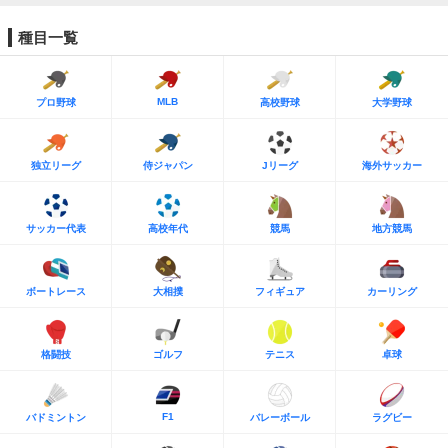
種目一覧
MLB
プロ野球
高校野球
大学野球
独立リーグ
侍ジャパン
Jリーグ
海外サッカー
サッカー代表
高校年代
競馬
地方競馬
ボートレース
大相撲
フィギュア
カーリング
格闘技
ゴルフ
テニス
卓球
F1
バドミントン
バレーボール
ラグビー