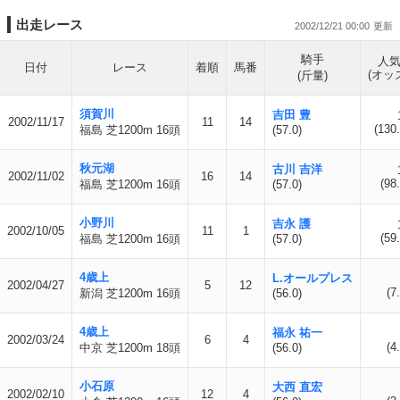
出走レース
2002/12/21 00:00
騎手
人
日付
レース
着順
馬番
(オッ
(斤量)
須賀川
吉田 豊
2002/11/17
11
14
(130.
福島 芝1200m 16頭
(57.0)
秋元湖
古川 吉洋
2002/11/02
16
14
(98.
福島 芝1200m 16頭
(57.0)
小野川
吉永 護
2002/10/05
11
1
(59.
福島 芝1200m 16頭
(57.0)
4歳上
L.オールプレス
2002/04/27
5
12
(7
新潟 芝1200m 16頭
(56.0)
4歳上
福永 祐一
2002/03/24
6
4
(4
中京 芝1200m 18頭
(56.0)
小石原
大西 直宏
2002/02/10
12
4