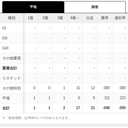
平地
障害
種別
1着
2着
3着
4着～
出走
勝率
連対率
-
-
-
-
-
-
-
GI
-
-
-
-
-
-
-
GII
-
-
-
-
-
-
-
GIII
-
-
-
-
-
-
-
その他重賞
-
-
-
-
-
-
-
重賞合計
-
-
-
-
-
-
-
リステッド
0
0
1
11
12
.000
.000
その他特別
1
1
1
6
9
.111
.222
平場
1
1
2
17
21
.048
.095
合計
※「総合成績」はJRAのレースのみとなります。