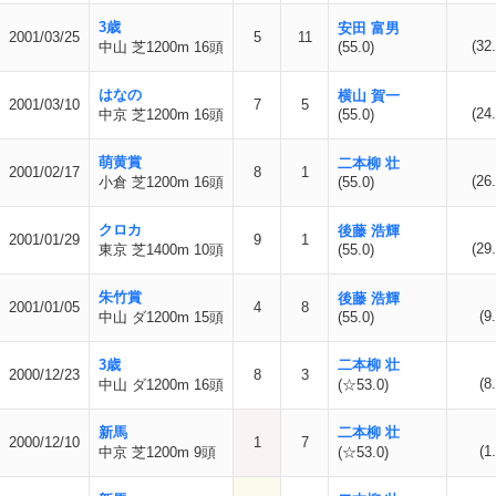
3歳
安田 富男
2001/03/25
5
11
(32.
中山 芝1200m 16頭
(55.0)
はなの
横山 賀一
2001/03/10
7
5
(24.
中京 芝1200m 16頭
(55.0)
萌黄賞
二本柳 壮
2001/02/17
8
1
(26.
小倉 芝1200m 16頭
(55.0)
クロカ
後藤 浩輝
2001/01/29
9
1
(29.
東京 芝1400m 10頭
(55.0)
朱竹賞
後藤 浩輝
2001/01/05
4
8
(9
中山 ダ1200m 15頭
(55.0)
3歳
二本柳 壮
2000/12/23
8
3
(8
中山 ダ1200m 16頭
(☆53.0)
新馬
二本柳 壮
2000/12/10
1
7
(1
中京 芝1200m 9頭
(☆53.0)