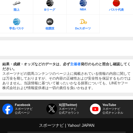
NBA
陸上
Bリーグ
バスケ代表
学生バスケ
他競技
Doスポーツ
結果・成績・オッズなどのデータは、必ず
主催者
発行のものと照合し確認してく
ださい。
スポーツナビの競馬コンテンツのページ上に掲載されている情報の内容に関して
は万全を期しておりますが、その内容の正確性および安全性を保証するものでは
ありません。当該情報に基づいて被ったいかなる損害についても、LINEヤフー
株式会社および情報提供者は一切の責任を負いかねます。
Facebook
X(旧Twitter)
YouTube
スポーツナビ
スポーツナビ
スポーツナビ
公式ページ
公式アカウント
公式チャンネル
スポーツナビ
Yahoo! JAPAN