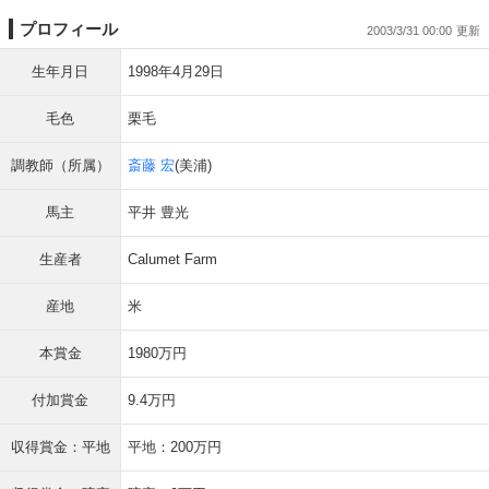
プロフィール
2003/3/31 00:00
生年月日
1998年4月29日
毛色
栗毛
調教師（所属）
斎藤 宏
(美浦)
馬主
平井 豊光
生産者
Calumet Farm
産地
米
本賞金
1980万円
付加賞金
9.4万円
収得賞金：平地
平地：200万円