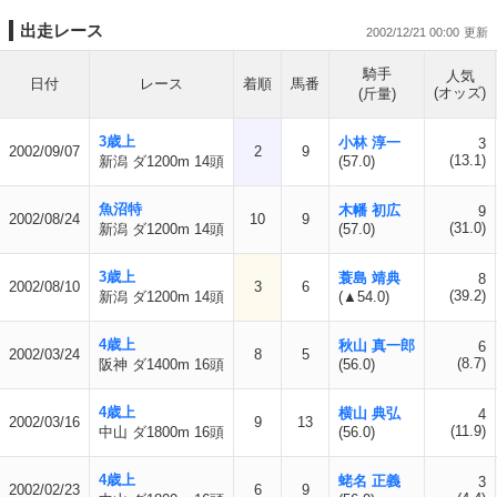
出走レース
2002/12/21 00:00
騎手
人気
日付
レース
着順
馬番
(オッズ)
(斤量)
3歳上
小林 淳一
3
2002/09/07
2
9
(13.1)
新潟 ダ1200m 14頭
(57.0)
魚沼特
木幡 初広
9
2002/08/24
10
9
(31.0)
新潟 ダ1200m 14頭
(57.0)
3歳上
蓑島 靖典
8
2002/08/10
3
6
(39.2)
新潟 ダ1200m 14頭
(▲54.0)
4歳上
秋山 真一郎
6
2002/03/24
8
5
(8.7)
阪神 ダ1400m 16頭
(56.0)
4歳上
横山 典弘
4
2002/03/16
9
13
(11.9)
中山 ダ1800m 16頭
(56.0)
4歳上
蛯名 正義
3
2002/02/23
6
9