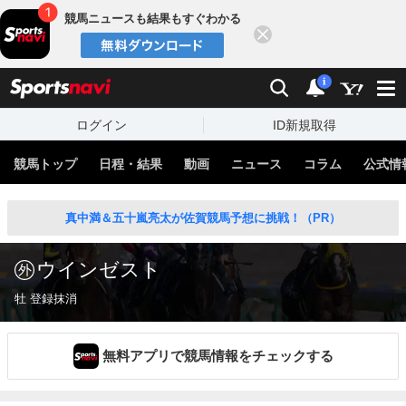
競馬ニュースも結果もすぐわかる
閉じる
スポーツナビ
検索
通知
i
ログイン
ID新規取得
競馬トップ
日程・結果
動画
ニュース
コラム
公式情
真中満＆五十嵐亮太が佐賀競馬予想に挑戦！（PR）
ウインゼスト
牡 登録抹消
無料アプリで競馬情報をチェックする