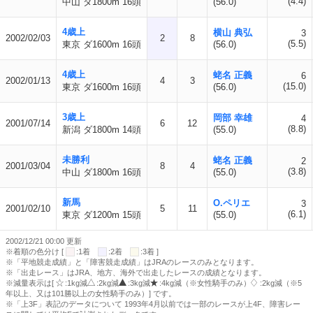
(4.4)
中山 ダ1800m 16頭
(56.0)
4歳上
横山 典弘
3
2002/02/03
2
8
(5.5)
東京 ダ1600m 16頭
(56.0)
4歳上
蛯名 正義
6
2002/01/13
4
3
(15.0)
東京 ダ1600m 16頭
(56.0)
3歳上
岡部 幸雄
4
2001/07/14
6
12
(8.8)
新潟 ダ1800m 14頭
(55.0)
未勝利
蛯名 正義
2
2001/03/04
8
4
(3.8)
中山 ダ1800m 16頭
(55.0)
新馬
O.ペリエ
3
2001/02/10
5
11
(6.1)
東京 ダ1200m 15頭
(55.0)
2002/12/21 00:00 更新
※着順の色分け [
:1着
:2着
:3着 ]
※「平地競走成績」と「障害競走成績」はJRAのレースのみとなります。
※「出走レース」はJRA、地方、海外で出走したレースの成績となります。
※減量表示は[
:1kg減
:2kg減
:3kg減
:4kg減（※女性騎手のみ）
:2kg減（※5
年以上、又は101勝以上の女性騎手のみ）] です。
※「上3F」表記のデータについて 1993年4月以前では一部のレースが上4F、障害レー