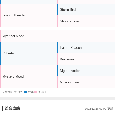
Storm Bird
Line of Thunder
Shoot a Line
Mystical Mood
Hail to Reason
Roberto
Bramalea
Night Invader
Mystery Mood
Moaning Low
※性別の色分け [
:牡馬
:牝馬 ]
総合成績
2002/12/18 00:00