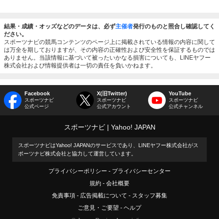
結果・成績・オッズなどのデータは、必ず
主催者
発行のものと照合し確認してく
ださい。
スポーツナビの競馬コンテンツのページ上に掲載されている情報の内容に関して
は万全を期しておりますが、その内容の正確性および安全性を保証するものでは
ありません。当該情報に基づいて被ったいかなる損害についても、LINEヤフー
株式会社および情報提供者は一切の責任を負いかねます。
Facebook
X(旧Twitter)
YouTube
スポーツナビ
スポーツナビ
スポーツナビ
公式ページ
公式アカウント
公式チャンネル
スポーツナビ
Yahoo! JAPAN
スポーツナビはYahoo! JAPANのサービスであり、LINEヤフー株式会社がス
ポーツナビ株式会社と協力して運営しています。
プライバシーポリシー
プライバシーセンター
規約
会社概要
免責事項
広告掲載について
スタッフ募集
ご意見・ご要望
ヘルプ