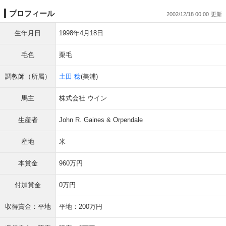
プロフィール
2002/12/18 00:00
生年月日
1998年4月18日
毛色
栗毛
調教師（所属）
土田 稔
(美浦)
馬主
株式会社 ウイン
生産者
John R. Gaines & Orpendale
産地
米
本賞金
960万円
付加賞金
0万円
収得賞金：平地
平地：200万円