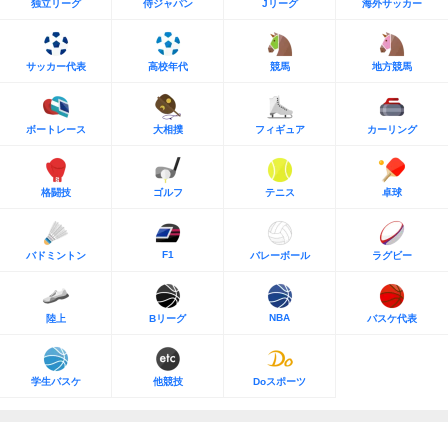
独立リーグ
侍ジャパン
Jリーグ
海外サッカー
サッカー代表
高校年代
競馬
地方競馬
ボートレース
大相撲
フィギュア
カーリング
格闘技
ゴルフ
テニス
卓球
F1
バドミントン
バレーボール
ラグビー
NBA
陸上
Bリーグ
バスケ代表
学生バスケ
他競技
Doスポーツ