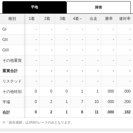
平地
障害
種別
1着
2着
3着
4着～
出走
勝率
連対率
-
-
-
-
-
-
-
GI
-
-
-
-
-
-
-
GII
-
-
-
-
-
-
-
GIII
-
-
-
-
-
-
-
その他重賞
-
-
-
-
-
-
-
重賞合計
-
-
-
-
-
-
-
リステッド
0
0
0
1
1
.000
.000
その他特別
0
2
1
7
10
.000
.200
平場
0
2
1
8
11
.000
.182
合計
※「総合成績」はJRAのレースのみとなります。