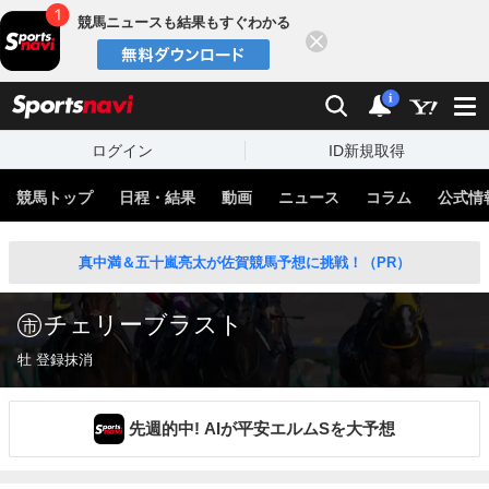
競馬ニュースも結果もすぐわかる
閉じる
スポーツナビ
検索
通知
i
ログイン
ID新規取得
競馬トップ
日程・結果
動画
ニュース
コラム
公式情
真中満＆五十嵐亮太が佐賀競馬予想に挑戦！（PR）
チェリーブラスト
牡 登録抹消
先週的中! AIが平安エルムSを大予想