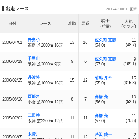
出走レース
2006/4/3 00:00
騎手
人気
日付
レース
着順
馬番
(オッズ)
(斤量)
吾妻小
佐久間 寛志
11
2006/04/01
13
16
(48.7)
福島 芝2000m 16頭
(54.0)
千里山
佐久間 寛志
9
2006/03/19
9
6
(169.1)
阪神 芝2000m 9頭
(57.0)
丹波特
菊地 昇吾
15
2006/02/25
15
12
(315.8)
阪神 芝1600m 16頭
(55.0)
西部ス
高橋 亮
10
2005/08/20
8
7
(52.1)
小倉 芝2000m 12頭
(56.0)
三田特
高橋 亮
11
2005/07/02
11
11
(70.5)
阪神 芝2200m 12頭
(57.0)
木曽川
芹沢 純一
2
2005/06/05
11
12