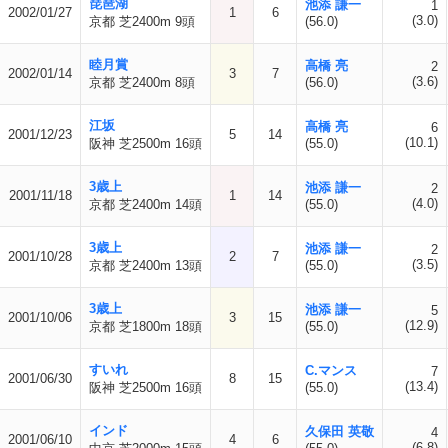
琵琶湖
池添 謙一
1
2002/01/27
1
6
(3.0)
京都 芝2400m 9頭
(56.0)
睦月賞
高橋 亮
2
2002/01/14
3
7
(3.6)
京都 芝2400m 8頭
(56.0)
江坂
高橋 亮
6
2001/12/23
5
14
(10.1)
阪神 芝2500m 16頭
(55.0)
3歳上
池添 謙一
2
2001/11/18
1
14
(4.0)
京都 芝2400m 14頭
(55.0)
3歳上
池添 謙一
2
2001/10/28
2
7
(3.5)
京都 芝2400m 13頭
(55.0)
3歳上
池添 謙一
5
2001/10/06
3
15
(12.9)
京都 芝1800m 18頭
(55.0)
すいれ
C.マンス
7
2001/06/30
8
15
(13.4)
阪神 芝2500m 16頭
(55.0)
インド
久保田 英敬
4
2001/06/10
4
6
(6.8)