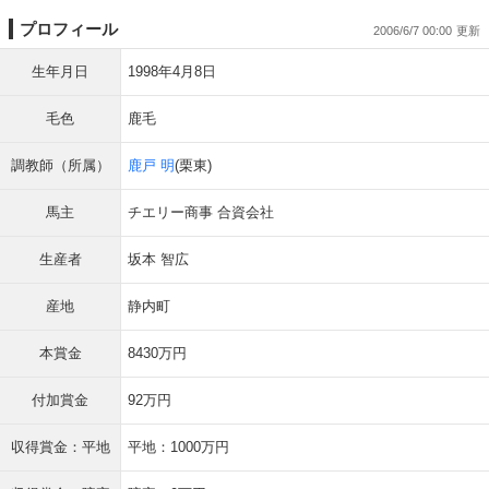
プロフィール
2006/6/7 00:00
生年月日
1998年4月8日
毛色
鹿毛
調教師（所属）
鹿戸 明
(栗東)
馬主
チエリー商事 合資会社
生産者
坂本 智広
産地
静内町
本賞金
8430万円
付加賞金
92万円
収得賞金：平地
平地：1000万円