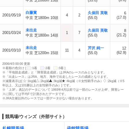
中京 芝2000m 15頭
(55.0)
白藤賞
久保田 英敬
6
2001/05/19
4
2
(17.0)
中京 芝1800m 10頭
(55.0)
未出走
久保田 英敬
8
2001/03/24
1
7
(21.2)
中京 芝1800m 14頭
(55.0)
未出走
芹沢 純一
12
2001/03/10
11
4
(62.9)
中京 芝1200m 15頭
(55.0)
2006/4/3 00:00 更新
※着順の色分け [
:1着
:2着
:3着 ]
※「平地競走成績」と「障害競走成績」はJRAのレースのみとなります。
※「出走レース」はJRA、地方、海外で出走したレースの成績となります。
※減量表示は[
:1kg減
:2kg減
:3kg減
:4kg減（※女性騎手のみ）
:2kg減（※5
年以上、又は101勝以上の女性騎手のみ）] です。
※「上3F」表記のデータについて 1993年4月以前では一部のレースが上4F、障害レー
スに関しては平均Fで計測されたデータです。
※JRA主催以外のレースでは一部データがない場合があります。
競馬場/ウィンズ（外部サイト）
札幌競馬場
函館競馬場