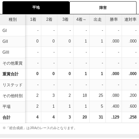
平地
障害
種別
1着
2着
3着
4着～
出走
勝率
連対率
-
-
-
-
-
-
-
GI
0
0
0
1
1
.000
.000
GII
-
-
-
-
-
-
-
GIII
-
-
-
-
-
-
-
その他重賞
0
0
0
1
1
.000
.000
重賞合計
-
-
-
-
-
-
-
リステッド
2
3
2
18
25
.080
.200
その他特別
2
1
1
1
5
.400
.600
平場
4
4
3
20
31
.129
.258
合計
※「総合成績」はJRAのレースのみとなります。