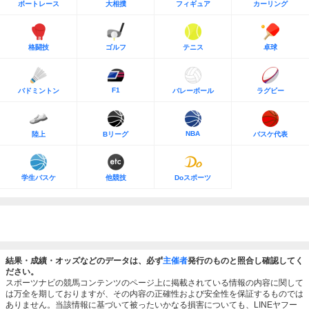
ボートレース
大相撲
フィギュア
カーリング
格闘技
ゴルフ
テニス
卓球
F1
バドミントン
バレーボール
ラグビー
NBA
陸上
Bリーグ
バスケ代表
学生バスケ
他競技
Doスポーツ
結果・成績・オッズなどのデータは、必ず
主催者
発行のものと照合し確認してく
ださい。
スポーツナビの競馬コンテンツのページ上に掲載されている情報の内容に関して
は万全を期しておりますが、その内容の正確性および安全性を保証するものでは
ありません。当該情報に基づいて被ったいかなる損害についても、LINEヤフー