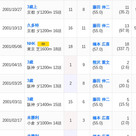
3歳上
藤田 伸二
11
2001/10/27
11
8
(35.2)
京都 ダ1200m 15頭
(55.0)
久多特
藤田 伸二
13
2001/10/13
16
11
(97.9)
京都 ダ1200m 16頭
(55.0)
NHK
橋本 広喜
18
GI
2001/05/06
18
11
(337.7)
東京 芝1600m 18頭
(57.0)
3歳
熊沢 重文
2
2001/04/15
1
9
(2.6)
阪神 ダ1200m 12頭
(55.0)
3歳
藤田 伸二
6
2001/03/25
2
8
(20.1)
阪神 ダ1200m 13頭
(55.0)
3歳
藤田 伸二
5
2001/03/11
15
6
(15.5)
阪神 ダ1400m 15頭
(55.0)
未勝利
橋本 広喜
1
2001/02/17
1
3
(2.0)
小倉 ダ1000m 14頭
(55.0)