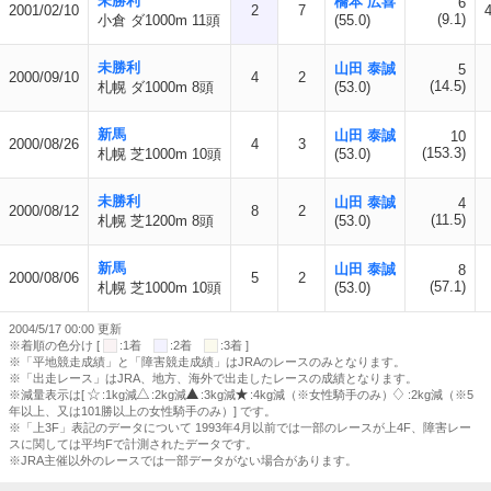
未勝利
橋本 広喜
6
2001/02/10
2
7
(9.1)
小倉 ダ1000m 11頭
(55.0)
未勝利
山田 泰誠
5
2000/09/10
4
2
(14.5)
札幌 ダ1000m 8頭
(53.0)
新馬
山田 泰誠
10
2000/08/26
4
3
(153.3)
札幌 芝1000m 10頭
(53.0)
未勝利
山田 泰誠
4
2000/08/12
8
2
(11.5)
札幌 芝1200m 8頭
(53.0)
新馬
山田 泰誠
8
2000/08/06
5
2
(57.1)
札幌 芝1000m 10頭
(53.0)
2004/5/17 00:00 更新
※着順の色分け [
:1着
:2着
:3着 ]
※「平地競走成績」と「障害競走成績」はJRAのレースのみとなります。
※「出走レース」はJRA、地方、海外で出走したレースの成績となります。
※減量表示は[
:1kg減
:2kg減
:3kg減
:4kg減（※女性騎手のみ）
:2kg減（※5
年以上、又は101勝以上の女性騎手のみ）] です。
※「上3F」表記のデータについて 1993年4月以前では一部のレースが上4F、障害レー
スに関しては平均Fで計測されたデータです。
※JRA主催以外のレースでは一部データがない場合があります。