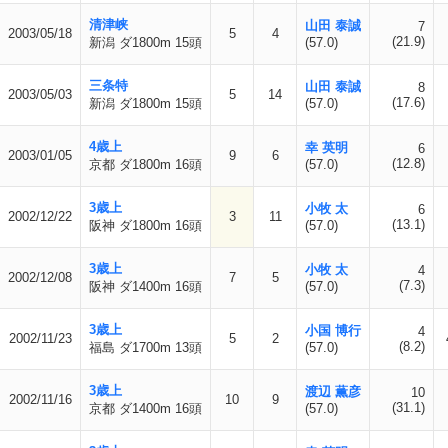
清津峡
山田 泰誠
7
2003/05/18
5
4
(21.9)
新潟 ダ1800m 15頭
(57.0)
三条特
山田 泰誠
8
2003/05/03
5
14
(17.6)
新潟 ダ1800m 15頭
(57.0)
4歳上
幸 英明
6
2003/01/05
9
6
(12.8)
京都 ダ1800m 16頭
(57.0)
3歳上
小牧 太
6
2002/12/22
3
11
(13.1)
阪神 ダ1800m 16頭
(57.0)
3歳上
小牧 太
4
2002/12/08
7
5
(7.3)
阪神 ダ1400m 16頭
(57.0)
3歳上
小国 博行
4
2002/11/23
5
2
(8.2)
福島 ダ1700m 13頭
(57.0)
3歳上
渡辺 薫彦
10
2002/11/16
10
9
(31.1)
京都 ダ1400m 16頭
(57.0)