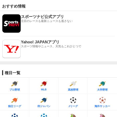
おすすめ情報
スポーツナビ公式アプリ
注目のレースも最新ニュースも逃さない
Yahoo! JAPANアプリ
スポーツ情報やニュース、天気もこれひとつで
種目一覧
MLB
プロ野球
高校野球
大学野球
独立リーグ
侍ジャパン
Jリーグ
海外サッカー