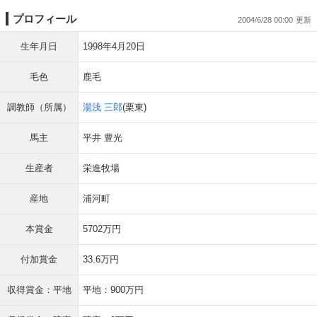
プロフィール
2004/6/28 00:00
生年月日
1998年4月20日
毛色
鹿毛
調教師（所属）
湯浅 三郎
(栗東)
馬主
平井 豊光
生産者
栄進牧場
産地
浦河町
本賞金
5702万円
付加賞金
33.6万円
収得賞金：平地
平地：900万円