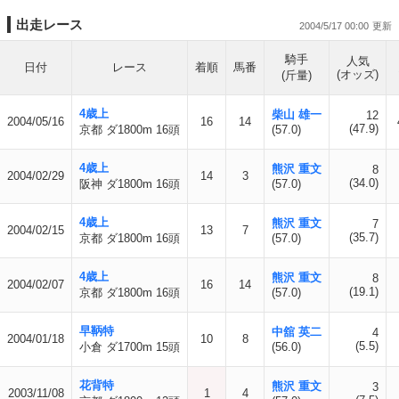
出走レース
2004/5/17 00:00
騎手
人気
日付
レース
着順
馬番
(オッズ)
(斤量)
4歳上
柴山 雄一
12
2004/05/16
16
14
(47.9)
京都 ダ1800m 16頭
(57.0)
4歳上
熊沢 重文
8
2004/02/29
14
3
(34.0)
阪神 ダ1800m 16頭
(57.0)
4歳上
熊沢 重文
7
2004/02/15
13
7
(35.7)
京都 ダ1800m 16頭
(57.0)
4歳上
熊沢 重文
8
2004/02/07
16
14
(19.1)
京都 ダ1800m 16頭
(57.0)
早鞆特
中舘 英二
4
2004/01/18
10
8
(5.5)
小倉 ダ1700m 15頭
(56.0)
花背特
熊沢 重文
3
2003/11/08
1
4