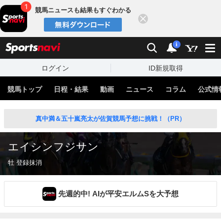
競馬ニュースも結果もすぐわかる
閉じる
スポーツナビ
検索
通知
i
ログイン
ID新規取得
競馬トップ
日程・結果
動画
ニュース
コラム
公式情
真中満＆五十嵐亮太が佐賀競馬予想に挑戦！（PR）
エイシンフジサン
牡 登録抹消
先週的中! AIが平安エルムSを大予想