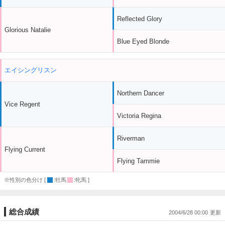
Reflected Glory
Glorious Natalie
Blue Eyed Blonde
エイシングリスン
Northern Dancer
Vice Regent
Victoria Regina
Riverman
Flying Current
Flying Tammie
※性別の色分け [
:牡馬
:牝馬 ]
総合成績
2004/6/28 00:00