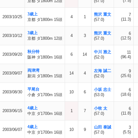
(7.5)
京都 ダ1800m 12頭
(57.0)
3歳上
熊沢 重文
7
2003/10/25
4
1
(11.3)
京都 ダ1800m 15頭
(57.0)
3歳上
熊沢 重文
6
2003/10/12
4
3
(12.5)
京都 ダ1800m 12頭
(57.0)
秋分特
中川 雅之
11
2003/09/20
6
14
(96.4)
阪神 ダ1800m 16頭
(52.0)
両津湾
左海 誠二
9
2003/09/07
14
4
(25.6)
新潟 ダ1800m 15頭
(52.0)
平尾台
小坂 忠士
6
2003/08/30
10
6
(18.6)
小倉 ダ1700m 15頭
(53.0)
4歳上
小牧 太
6
2003/06/15
1
7
(11.8)
中京 ダ1700m 16頭
(57.0)
4歳上
山田 泰誠
3
2003/06/07
10
9
(5.5)
中京 ダ1700m 16頭
(57.0)