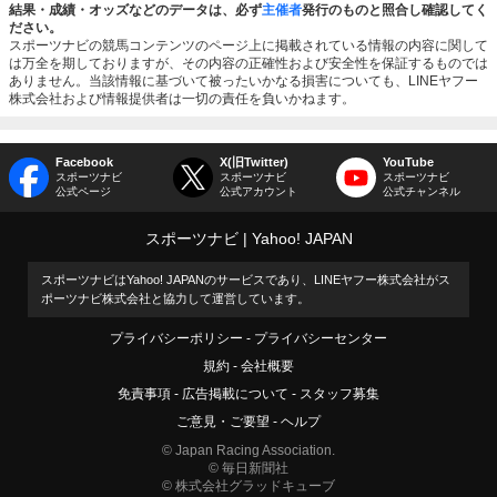
結果・成績・オッズなどのデータは、必ず
主催者
発行のものと照合し確認してく
ださい。
スポーツナビの競馬コンテンツのページ上に掲載されている情報の内容に関して
は万全を期しておりますが、その内容の正確性および安全性を保証するものでは
ありません。当該情報に基づいて被ったいかなる損害についても、LINEヤフー
株式会社および情報提供者は一切の責任を負いかねます。
Facebook
X(旧Twitter)
YouTube
スポーツナビ
スポーツナビ
スポーツナビ
公式ページ
公式アカウント
公式チャンネル
スポーツナビ
Yahoo! JAPAN
スポーツナビはYahoo! JAPANのサービスであり、LINEヤフー株式会社がス
ポーツナビ株式会社と協力して運営しています。
プライバシーポリシー
プライバシーセンター
規約
会社概要
免責事項
広告掲載について
スタッフ募集
ご意見・ご要望
ヘルプ
© Japan Racing Association.
© 毎日新聞社
© 株式会社グラッドキューブ