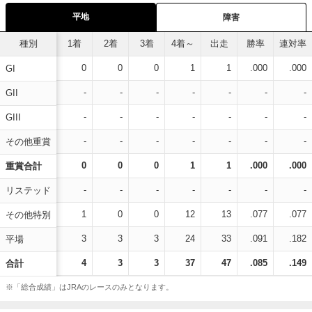
平地
障害
種別
1着
2着
3着
4着～
出走
勝率
連対率
0
0
0
1
1
.000
.000
GI
-
-
-
-
-
-
-
GII
-
-
-
-
-
-
-
GIII
-
-
-
-
-
-
-
その他重賞
0
0
0
1
1
.000
.000
重賞合計
-
-
-
-
-
-
-
リステッド
1
0
0
12
13
.077
.077
その他特別
3
3
3
24
33
.091
.182
平場
4
3
3
37
47
.085
.149
合計
※「総合成績」はJRAのレースのみとなります。