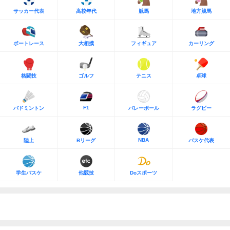
サッカー代表
高校年代
競馬
地方競馬
ボートレース
大相撲
フィギュア
カーリング
格闘技
ゴルフ
テニス
卓球
F1
バドミントン
バレーボール
ラグビー
NBA
陸上
Bリーグ
バスケ代表
学生バスケ
他競技
Doスポーツ