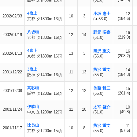
阪神 芝1400m 16頭
(51.0)
4歳上
小坂 忠士
12
2002/02/03
10
3
(194.6)
京都 ダ1800m 13頭
(▲53.0)
八坂特
野元 昭嘉
16
2002/01/19
12
14
(219.0)
京都 ダ1800m 16頭
(51.0)
4歳上
熊沢 重文
16
2002/01/13
13
3
(208.2)
京都 ダ1800m 16頭
(56.0)
3歳上
熊沢 重文
14
2001/12/22
11
13
(194.3)
阪神 ダ1400m 16頭
(55.0)
高砂特
佐藤 哲三
15
2001/12/08
12
12
(201.4)
阪神 ダ1200m 16頭
(55.0)
伊吹山
太宰 啓介
10
2001/11/24
11
10
(49.8)
中京 芝1200m 12頭
(51.0)
比良山
熊沢 重文
11
2001/11/17
10
8
(57.6)
京都 ダ1200m 15頭
(55.0)