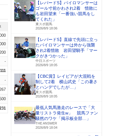
【レパードS】パイロマンサーは
ゴール寸前かわされ2着 惜敗に
も岩田望来「一番強い競馬をし
てくれた」
東スポ競馬
率
2026/8/9 18:06
.000
【レパードS】直線で先頭に立っ
.000
たパイロマンサーは外から強襲
され2着惜敗 岩田望騎手「マー
.200
クがきつかった」
-
中日スポーツ
2026/8/9 18:05
.111
【CBC賞】レイピアが大混戦を
-
制して2着 横山武史「この暑さ
とハンデでしたが…」
.267
東スポ競馬
2026/8/9 18:05
.500
最低人気馬激走のレースで「大
.231
量リストラ発生w」 競馬ファン
騒然のワケ「掲示板全部…」
THE ANSWER
2026/8/9 18:04