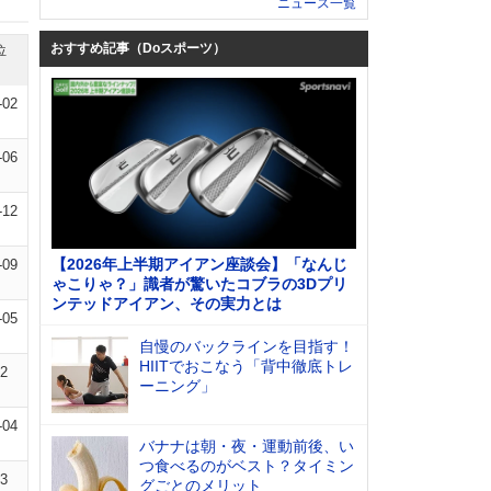
ニュース一覧
おすすめ記事（Doスポーツ）
位
-02
-06
-12
【2026年上半期アイアン座談会】「なんじ
-09
ゃこりゃ？」識者が驚いたコブラの3Dプリ
ンテッドアイアン、その実力とは
-05
自慢のバックラインを目指す！
HIITでおこなう「背中徹底トレ
12
ーニング」
-04
バナナは朝・夜・運動前後、い
つ食べるのがベスト？タイミン
13
グごとのメリット