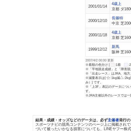
4歳上
2001/01/14
京都 ダ180
長篠特
2000/12/10
中京 芝200
4歳上
2000/11/18
京都 芝160
新馬
1999/12/12
阪神 芝160
2007/4/2 00:00 更新
※着順の色分け [
:1着
※「平地競走成績」と「障害競
※「出走レース」はJRA、地
※減量表示は[
:1kg減
:2k
み）] です。
※「上3F」表記のデータについ
す。
※JRA主催以外のレースでは
結果・成績・オッズなどのデータは、必ず
主催者
発行の
スポーツナビの競馬コンテンツのページ上に掲載されて
づいて被ったいかなる損害についても、LINEヤフー株