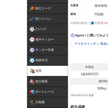
生産者
槇本牧場
独立リーグ
産地
門別町
侍ジャパン
※性別の色分け [
:牡馬
:牝
Jリーグ
Agent i に聞いてみよ
海外サッカー
アラタマインディ 馬名
サッカー代表
高校年代
本賞金
競馬
1億3450万円
地方競馬
連対時
508kg 
ボートレース
2007/4/9 00:00
大相撲
総合成績