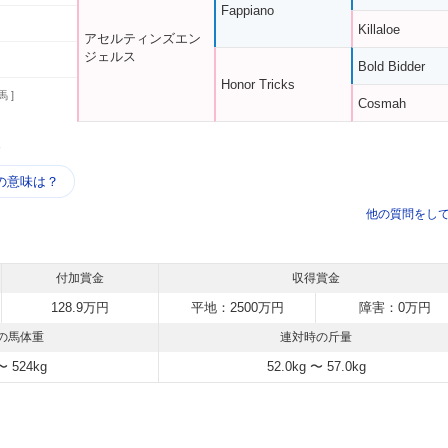
Fappiano
Killaloe
アセルティンズエン
ジェルス
Bold Bidder
Honor Tricks
馬 ]
Cosmah
う
の意味は？
他の質問をし
付加賞金
収得賞金
128.9万円
平地：2500万円
障害：0万円
の馬体重
連対時の斤量
〜 524kg
52.0kg 〜 57.0kg