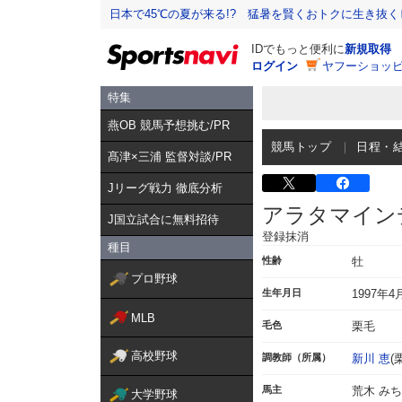
日本で45℃の夏が来る!? 猛暑を賢くおトクに生き抜く
IDでもっと便利に
新規取得
ログイン
ヤフーショッピ
特集
燕OB 競馬予想挑む/PR
競馬トップ
日程・
髙津×三浦 監督対談/PR
Jリーグ戦力 徹底分析
アラタマイン
J国立試合に無料招待
登録抹消
種目
性齢
牡
プロ野球
生年月日
1997年4
MLB
毛色
栗毛
高校野球
調教師（所属）
新川 恵
(
馬主
荒木 みち
大学野球