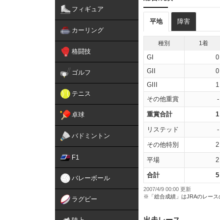
フィギュア
平地
障害
カーリング
種別
1着
格闘技
GI
0
GII
0
ゴルフ
GIII
1
テニス
その他重賞
-
重賞合計
1
卓球
リステッド
-
バドミントン
その他特別
2
F1
平場
2
合計
5
バレーボール
2007/4/9 00:00 更新
※「総合成績」はJRAのレー
ラグビー
出走レース