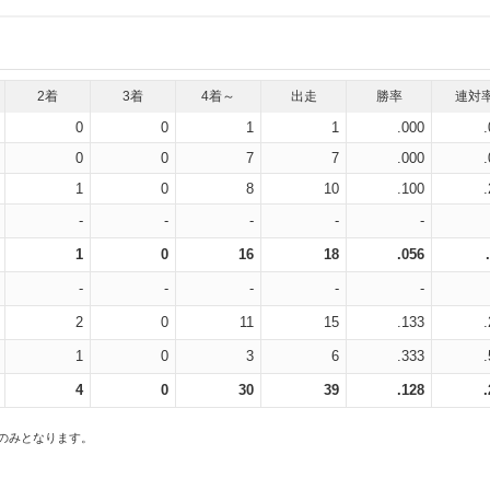
2着
3着
4着～
出走
勝率
連対
0
0
1
1
.000
0
0
7
7
.000
1
0
8
10
.100
-
-
-
-
-
1
0
16
18
.056
-
-
-
-
-
2
0
11
15
.133
1
0
3
6
.333
4
0
30
39
.128
スのみとなります。