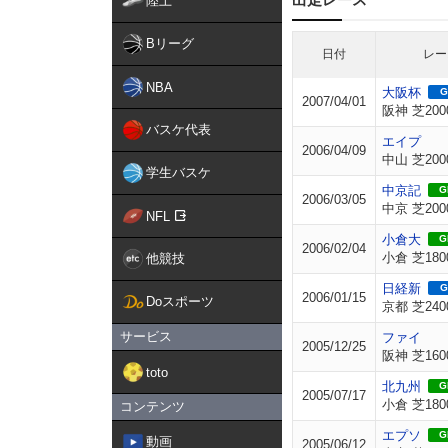
陸上
Bリーグ
日付
レー
NBA
大阪杯
G
2007/04/01
阪神 芝200
バスケ代表
エイプ
2006/04/09
中山 芝200
学生バスケ
中京記
GI
2006/03/05
中京 芝200
NFL
小倉大
GI
2006/02/04
小倉 芝180
他競技
日経新
G
2006/01/15
Doスポーツ
京都 芝240
サービス
ファイ
2005/12/25
阪神 芝160
toto
北九州
GI
2005/07/17
小倉 芝180
コンテンツ
エプソ
GI
動画
2005/06/12