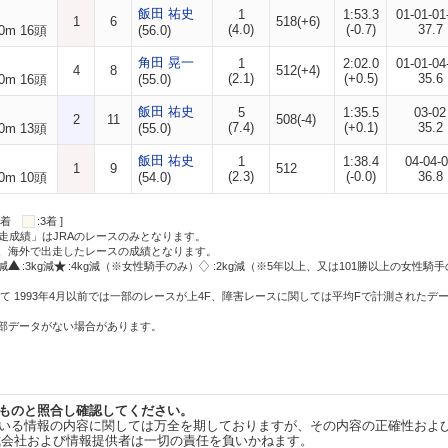
飯田 祐史
1
1:53.3
01-01-01
1
6
518(+6)
(4.0)
(-0.7)
37.7
0m 16頭
(56.0)
角田 晃一
1
2:02.0
01-01-04
4
8
512(+4)
(2.1)
(+0.5)
35.6
0m 16頭
(55.0)
飯田 祐史
5
1:35.5
03-02
2
11
508(-4)
(7.4)
(+0.1)
35.2
0m 13頭
(55.0)
飯田 祐史
1
1:38.4
04-04-
1
9
512
(2.3)
(-0.0)
36.8
0m 10頭
(54.0)
:2着
:3着 ]
走成績」はJRAのレースのみとなります。
方、海外で出走したレースの成績となります。
g減
:3kg減
:4kg減（※女性騎手のみ）
:2kg減（※5年以上、又は101勝以上の女性騎手
て 1993年4月以前では一部のレースが上4F、障害レースに関しては平均Fで計測されたデ
一部データがない場合があります。
ものと照合し確認してください。
いる情報の内容に関しては万全を期しておりますが、その内容の正確性およ
式会社および情報提供者は一切の責任を負いかねます。