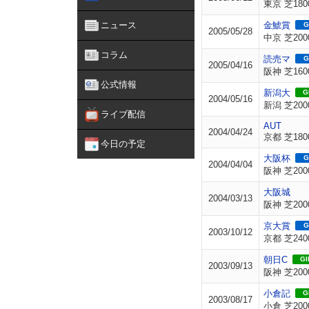
東京 芝180
ニュース
金鯱賞
G
2005/05/28
中京 芝200
コラム
読売マ
G
2005/04/16
阪神 芝160
公式情報
新潟大
GI
2004/05/16
新潟 芝200
ライブ配信
AUT
2004/04/24
京都 芝180
今日の予定
大阪杯
G
2004/04/04
阪神 芝200
大阪城
2004/03/13
阪神 芝200
京大賞
G
2003/10/12
京都 芝240
朝日C
GII
2003/09/13
阪神 芝200
小倉記
GI
2003/08/17
小倉 芝200