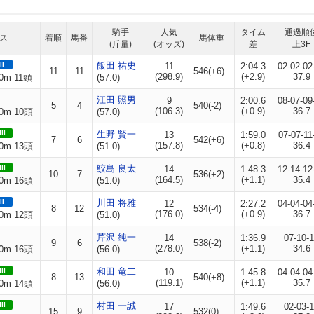
騎手
人気
タイム
通過順
ス
着順
馬番
馬体重
(斤量)
(オッズ)
差
上3F
II
飯田 祐史
11
2:04.3
02-02-02
11
11
546(+6)
(298.9)
(+2.9)
37.9
0m 11頭
(57.0)
江田 照男
9
2:00.6
08-07-09
5
4
540(-2)
(106.3)
(+0.9)
36.7
0m 10頭
(57.0)
II
生野 賢一
13
1:59.0
07-07-11
7
6
542(+6)
(157.8)
(+0.8)
36.4
0m 13頭
(51.0)
II
鮫島 良太
14
1:48.3
12-14-12
10
7
536(+2)
(164.5)
(+1.1)
35.4
0m 16頭
(51.0)
II
川田 将雅
12
2:27.2
04-04-04
8
12
534(-4)
(176.0)
(+0.9)
36.7
0m 12頭
(51.0)
芹沢 純一
14
1:36.9
07-10-
9
6
538(-2)
(278.0)
(+1.1)
34.6
0m 16頭
(56.0)
II
和田 竜二
10
1:45.8
04-04-04
8
13
540(+8)
(119.1)
(+1.1)
35.7
0m 14頭
(56.0)
II
村田 一誠
17
1:49.6
02-03-
15
9
532(0)