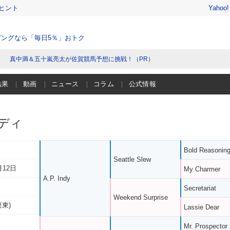
ヒント
Yahoo
ングなら「毎日5％」おトク
真中満＆五十嵐亮太が佐賀競馬予想に挑戦！（PR）
結果
動画
ニュース
コラム
公式情報
ディ
Bold Reasonin
Seattle Slew
月12日
My Charmer
A.P. Indy
Secretariat
Weekend Surprise
栗東)
Lassie Dear
Mr. Prospector