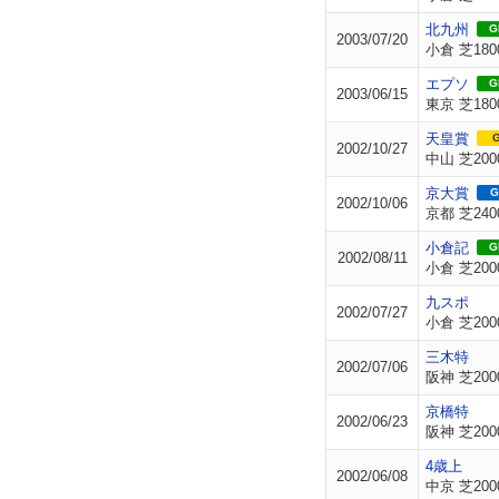
北九州
GI
2003/07/20
小倉 芝180
エプソ
GI
2003/06/15
東京 芝180
天皇賞
G
2002/10/27
中山 芝200
京大賞
G
2002/10/06
京都 芝240
小倉記
GI
2002/08/11
小倉 芝200
九スポ
2002/07/27
小倉 芝200
三木特
2002/07/06
阪神 芝200
京橋特
2002/06/23
阪神 芝200
4歳上
2002/06/08
中京 芝200