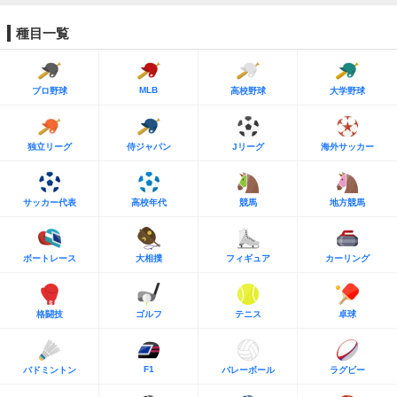
種目一覧
MLB
プロ野球
高校野球
大学野球
独立リーグ
侍ジャパン
Jリーグ
海外サッカー
サッカー代表
高校年代
競馬
地方競馬
ボートレース
大相撲
フィギュア
カーリング
格闘技
ゴルフ
テニス
卓球
F1
バドミントン
バレーボール
ラグビー