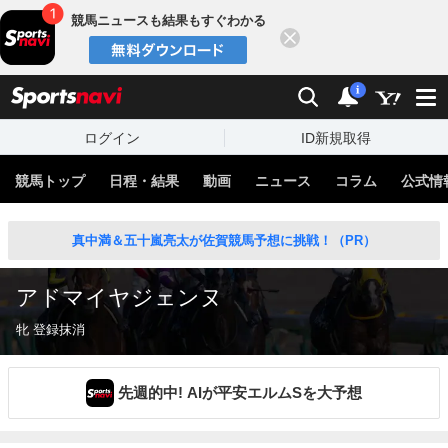
競馬ニュースも結果もすぐわかる
閉じる
スポーツナビ
検索
通知
i
ログイン
ID新規取得
競馬トップ
日程・結果
動画
ニュース
コラム
公式情
真中満＆五十嵐亮太が佐賀競馬予想に挑戦！（PR）
アドマイヤジェンヌ
牝 登録抹消
先週的中! AIが平安エルムSを大予想