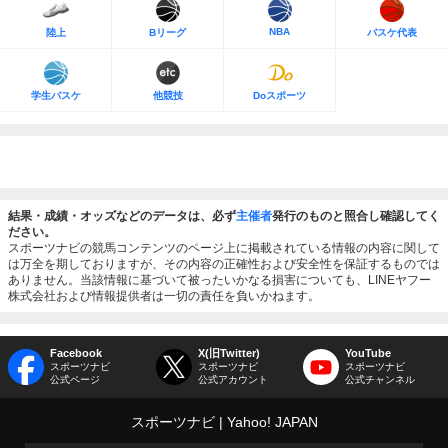
NBA
陸上
Bリーグ
バスケ代表
学生バスケ
他競技
Doスポーツ
結果・成績・オッズなどのデータは、必ず
主催者
発行のものと照合し確認してく
ださい。
スポーツナビの競馬コンテンツのページ上に掲載されている情報の内容に関して
は万全を期しておりますが、その内容の正確性および安全性を保証するものでは
ありません。当該情報に基づいて被ったいかなる損害についても、LINEヤフー
株式会社および情報提供者は一切の責任を負いかねます。
Facebook
X(旧Twitter)
YouTube
スポーツナビ
スポーツナビ
スポーツナビ
公式ページ
公式アカウント
公式チャンネル
スポーツナビ
Yahoo! JAPAN