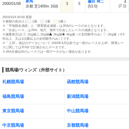
新馬
藤田 伸二
4
2000/01/08
3
5
(7.1)
京都 芝1400m 16頭
(53.0)
2003/3/24 00:00 更新
※着順の色分け [
:1着
:2着
:3着 ]
※「平地競走成績」と「障害競走成績」はJRAのレースのみとなります。
※「出走レース」はJRA、地方、海外で出走したレースの成績となります。
※減量表示は[
:1kg減
:2kg減
:3kg減
:4kg減（※女性騎手のみ）
:2kg減（※5
年以上、又は101勝以上の女性騎手のみ）] です。
※「上3F」表記のデータについて 1993年4月以前では一部のレースが上4F、障害レー
スに関しては平均Fで計測されたデータです。
※JRA主催以外のレースでは一部データがない場合があります。
競馬場/ウィンズ（外部サイト）
札幌競馬場
函館競馬場
福島競馬場
新潟競馬場
東京競馬場
中山競馬場
中京競馬場
京都競馬場