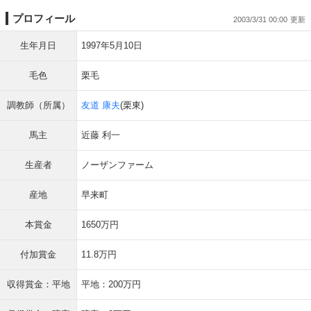
プロフィール
2003/3/31 00:00
生年月日
1997年5月10日
毛色
栗毛
調教師（所属）
友道 康夫
(栗東)
馬主
近藤 利一
生産者
ノーザンファーム
産地
早来町
本賞金
1650万円
付加賞金
11.8万円
収得賞金：平地
平地：200万円