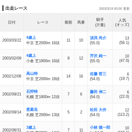
出走レース
2003/3/24 00:00
騎手
人気
日付
レース
着順
馬番
(オッズ)
(斤量)
4歳上
須貝 尚介
13
2003/03/22
11
10
(56.1)
中京 芝2000m 16頭
(55.0)
4歳上
芹沢 純一
10
2003/02/09
8
12
(47.0)
小倉 芝1800m 16頭
(55.0)
高山特
佐藤 哲三
6
2002/12/08
14
16
(19.7)
中京 芝2000m 18頭
(54.0)
石狩特
藤田 伸二
6
2002/09/21
7
6
(22.0)
札幌 芝1800m 12頭
(54.0)
恵庭岳
松田 大作
12
2002/09/14
5
2
(113.2)
札幌 芝2000m 13頭
(54.0)
3歳上
小林 慎一郎
10
2002/08/31
7
11