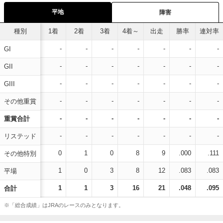
平地
障害
種別
1着
2着
3着
4着～
出走
勝率
連対率
-
-
-
-
-
-
-
GI
-
-
-
-
-
-
-
GII
-
-
-
-
-
-
-
GIII
-
-
-
-
-
-
-
その他重賞
-
-
-
-
-
-
-
重賞合計
-
-
-
-
-
-
-
リステッド
0
1
0
8
9
.000
.111
その他特別
1
0
3
8
12
.083
.083
平場
1
1
3
16
21
.048
.095
合計
※「総合成績」はJRAのレースのみとなります。