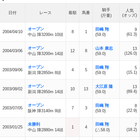
騎手
人気
日付
レース
着順
馬番
(オッズ)
(斤量)
オープン
田嶋 翔
9
2004/04/10
8
1
(61.3)
中山 障3200m 10頭
(59.0)
オープン
山本 康志
13
2004/03/06
12
8
(126.0)
中山 障3200m 14頭
(59.0)
オープン
田嶋 翔
5
2003/09/06
4
5
(15.1)
新潟 障2850m 8頭
(59.0)
オープン
大江原 隆
13
2003/08/02
10
13
(89.4)
新潟 障2850m 14頭
(59.0)
オープン
田嶋 翔
8
2003/07/05
7
3
(22.9)
阪神 障3140m 9頭
(59.0)
未勝利
田嶋 翔
7
2003/01/25
1
4
(18.2)
中山 障2880m 14頭
(△58.0)