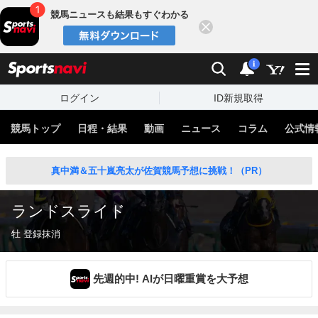
競馬ニュースも結果もすぐわかる
閉じる
スポーツナビ
検索
通知
i
ログイン
ID新規取得
競馬トップ
日程・結果
動画
ニュース
コラム
公式情
真中満＆五十嵐亮太が佐賀競馬予想に挑戦！（PR）
ランドスライド
牡 登録抹消
先週的中! AIが日曜重賞を大予想