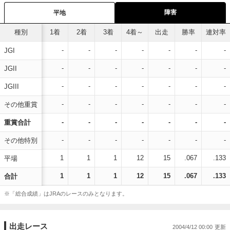
障害
平地
種別
1着
2着
3着
4着～
出走
勝率
連対率
-
-
-
-
-
-
-
JGI
-
-
-
-
-
-
-
JGII
-
-
-
-
-
-
-
JGIII
-
-
-
-
-
-
-
その他重賞
-
-
-
-
-
-
-
重賞合計
-
-
-
-
-
-
-
その他特別
1
1
1
12
15
.067
.133
平場
1
1
1
12
15
.067
.133
合計
※「総合成績」はJRAのレースのみとなります。
出走レース
2004/4/12 00:00