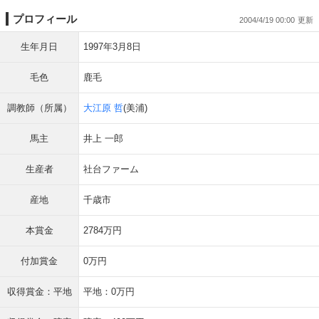
プロフィール
2004/4/19 00:00
生年月日
1997年3月8日
毛色
鹿毛
調教師（所属）
大江原 哲
(美浦)
馬主
井上 一郎
生産者
社台ファーム
産地
千歳市
本賞金
2784万円
付加賞金
0万円
収得賞金：平地
平地：0万円