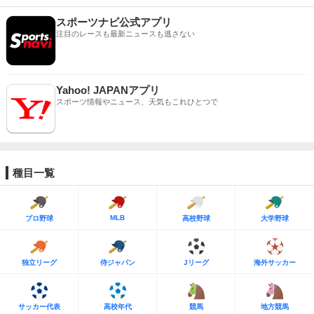
スポーツナビ公式アプリ
注目のレースも最新ニュースも逃さない
Yahoo! JAPANアプリ
スポーツ情報やニュース、天気もこれひとつで
種目一覧
MLB
プロ野球
高校野球
大学野球
独立リーグ
侍ジャパン
Jリーグ
海外サッカー
サッカー代表
高校年代
競馬
地方競馬