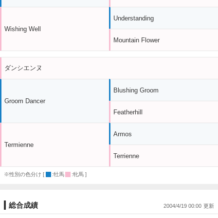
Understanding
Wishing Well
Mountain Flower
ダンシエンヌ
Blushing Groom
Groom Dancer
Featherhill
Armos
Termienne
Terrienne
※性別の色分け [
:牡馬
:牝馬 ]
総合成績
2004/4/19 00:00