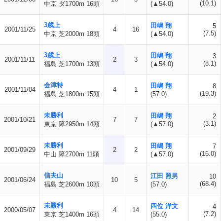
(10.1)
中京 ダ1700m 16頭
(▲54.0)
3歳上
田嶋 翔
5
2001/11/25
4
16
(7.5)
中京 芝2000m 18頭
(▲54.0)
3歳上
田嶋 翔
3
2001/11/11
2
3
(8.1)
福島 芝1700m 13頭
(▲54.0)
会津特
田嶋 翔
8
2001/11/04
4
1
(19.3)
福島 芝1800m 15頭
(57.0)
未勝利
田嶋 翔
2
2001/10/21
7
7
(3.1)
東京 障2950m 14頭
(▲57.0)
未勝利
田嶋 翔
7
2001/09/29
2
2
(16.0)
中山 障2700m 11頭
(▲57.0)
信夫山
江田 照男
10
2001/06/24
10
5
(68.4)
福島 芝2600m 10頭
(57.0)
未勝利
四位 洋文
4
2000/05/07
4
14
(7.2)
東京 芝1400m 16頭
(55.0)