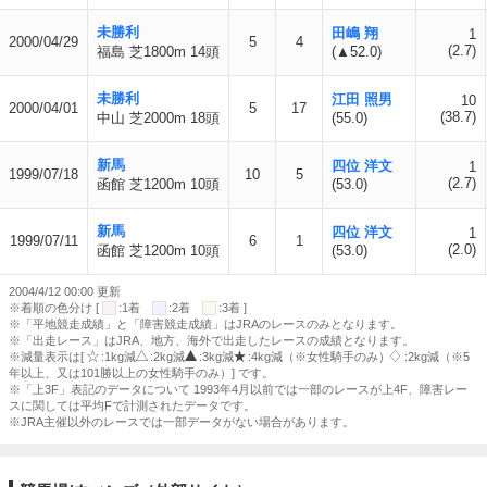
未勝利
田嶋 翔
1
2000/04/29
5
4
(2.7)
福島 芝1800m 14頭
(▲52.0)
未勝利
江田 照男
10
2000/04/01
5
17
(38.7)
中山 芝2000m 18頭
(55.0)
新馬
四位 洋文
1
1999/07/18
10
5
(2.7)
函館 芝1200m 10頭
(53.0)
新馬
四位 洋文
1
1999/07/11
6
1
(2.0)
函館 芝1200m 10頭
(53.0)
2004/4/12 00:00 更新
※着順の色分け [
:1着
:2着
:3着 ]
※「平地競走成績」と「障害競走成績」はJRAのレースのみとなります。
※「出走レース」はJRA、地方、海外で出走したレースの成績となります。
※減量表示は[
:1kg減
:2kg減
:3kg減
:4kg減（※女性騎手のみ）
:2kg減（※5
年以上、又は101勝以上の女性騎手のみ）] です。
※「上3F」表記のデータについて 1993年4月以前では一部のレースが上4F、障害レー
スに関しては平均Fで計測されたデータです。
※JRA主催以外のレースでは一部データがない場合があります。