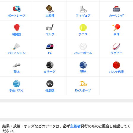
ボートレース
大相撲
フィギュア
カーリング
格闘技
ゴルフ
テニス
卓球
F1
バドミントン
バレーボール
ラグビー
NBA
陸上
Bリーグ
バスケ代表
学生バスケ
他競技
Doスポーツ
結果・成績・オッズなどのデータは、必ず
主催者
発行のものと照合し確認してく
ださい。