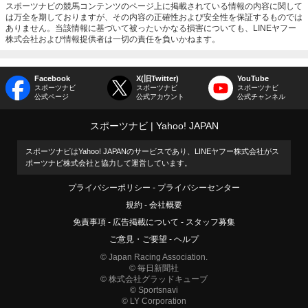
スポーツナビの競馬コンテンツのページ上に掲載されている情報の内容に関して
は万全を期しておりますが、その内容の正確性および安全性を保証するものでは
ありません。当該情報に基づいて被ったいかなる損害についても、LINEヤフー
株式会社および情報提供者は一切の責任を負いかねます。
Facebook
X(旧Twitter)
YouTube
スポーツナビ
スポーツナビ
スポーツナビ
公式ページ
公式アカウント
公式チャンネル
スポーツナビ
Yahoo! JAPAN
スポーツナビはYahoo! JAPANのサービスであり、LINEヤフー株式会社がス
ポーツナビ株式会社と協力して運営しています。
プライバシーポリシー
プライバシーセンター
規約
会社概要
免責事項
広告掲載について
スタッフ募集
ご意見・ご要望
ヘルプ
© Japan Racing Association.
© 毎日新聞社
© 株式会社グラッドキューブ
© Sportsnavi
© LY Corporation