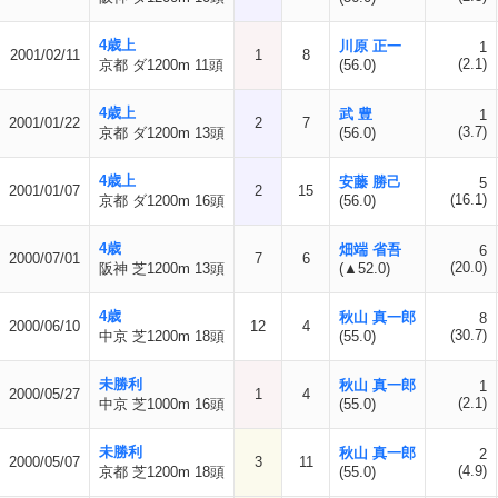
4歳上
川原 正一
1
2001/02/11
1
8
(2.1)
京都 ダ1200m 11頭
(56.0)
4歳上
武 豊
1
2001/01/22
2
7
(3.7)
京都 ダ1200m 13頭
(56.0)
4歳上
安藤 勝己
5
2001/01/07
2
15
(16.1)
京都 ダ1200m 16頭
(56.0)
4歳
畑端 省吾
6
2000/07/01
7
6
(20.0)
阪神 芝1200m 13頭
(▲52.0)
4歳
秋山 真一郎
8
2000/06/10
12
4
(30.7)
中京 芝1200m 18頭
(55.0)
未勝利
秋山 真一郎
1
2000/05/27
1
4
(2.1)
中京 芝1000m 16頭
(55.0)
未勝利
秋山 真一郎
2
2000/05/07
3
11
(4.9)
京都 芝1200m 18頭
(55.0)