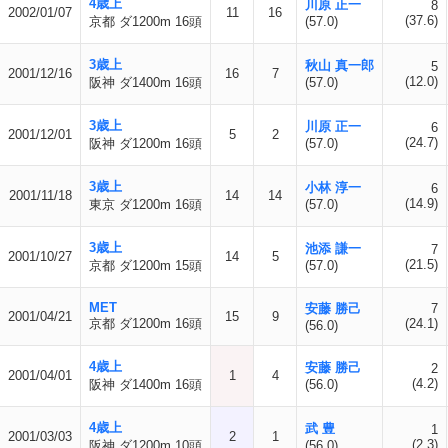
4歳上
川原 正一
8
2002/01/07
11
16
(37.6)
京都 ダ1200m 16頭
(57.0)
3歳上
秋山 真一郎
5
2001/12/16
16
7
(12.0)
阪神 ダ1400m 16頭
(57.0)
3歳上
川原 正一
6
2001/12/01
5
2
(24.7)
阪神 ダ1200m 16頭
(57.0)
3歳上
小林 淳一
6
2001/11/18
14
14
(14.9)
東京 ダ1200m 16頭
(57.0)
3歳上
池添 謙一
7
2001/10/27
14
5
(21.5)
京都 ダ1200m 15頭
(57.0)
MET
安藤 勝己
7
2001/04/21
15
9
京都 ダ1200m 16頭
(24.1)
(56.0)
4歳上
安藤 勝己
2
2001/04/01
1
4
(4.2)
阪神 ダ1400m 16頭
(56.0)
4歳上
武 豊
1
2001/03/03
2
1
(2.3)
阪神 ダ1200m 10頭
(56.0)