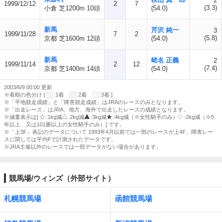
2
1999/12/12
2
7
(3.3)
小倉 芝1200m 10頭
(54.0)
新馬
芹沢 純一
3
1999/11/28
7
2
(5.8)
京都 芝1600m 12頭
(54.0)
新馬
蛯名 正義
2
1999/11/14
2
12
(7.4)
京都 芝1400m 14頭
(54.0)
2003/6/9 00:00 更新
※着順の色分け [
:1着
:2着
:3着 ]
※「平地競走成績」と「障害競走成績」はJRAのレースのみとなります。
※「出走レース」はJRA、地方、海外で出走したレースの成績となります。
※減量表示は[
:1kg減
:2kg減
:3kg減
:4kg減（※女性騎手のみ）
:2kg減（※5
年以上、又は101勝以上の女性騎手のみ）] です。
※「上3F」表記のデータについて 1993年4月以前では一部のレースが上4F、障害レー
スに関しては平均Fで計測されたデータです。
※JRA主催以外のレースでは一部データがない場合があります。
競馬場/ウィンズ（外部サイト）
札幌競馬場
函館競馬場