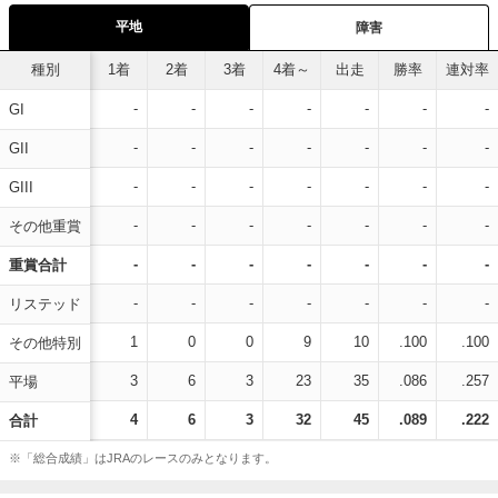
平地
障害
種別
1着
2着
3着
4着～
出走
勝率
連対率
-
-
-
-
-
-
-
GI
-
-
-
-
-
-
-
GII
-
-
-
-
-
-
-
GIII
-
-
-
-
-
-
-
その他重賞
-
-
-
-
-
-
-
重賞合計
-
-
-
-
-
-
-
リステッド
1
0
0
9
10
.100
.100
その他特別
3
6
3
23
35
.086
.257
平場
4
6
3
32
45
.089
.222
合計
※「総合成績」はJRAのレースのみとなります。