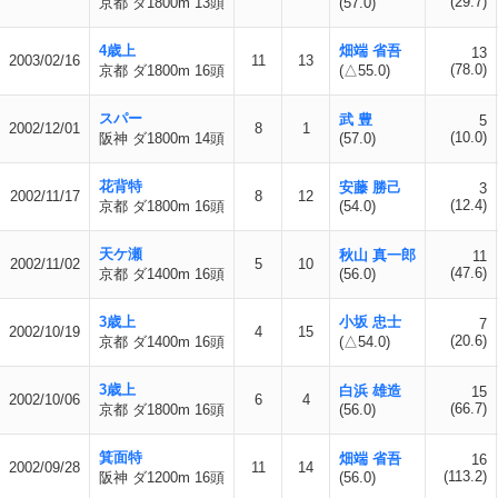
(29.7)
京都 ダ1800m 13頭
(57.0)
4歳上
畑端 省吾
13
2003/02/16
11
13
(78.0)
京都 ダ1800m 16頭
(△55.0)
スパー
武 豊
5
2002/12/01
8
1
(10.0)
阪神 ダ1800m 14頭
(57.0)
花背特
安藤 勝己
3
2002/11/17
8
12
(12.4)
京都 ダ1800m 16頭
(54.0)
天ケ瀬
秋山 真一郎
11
2002/11/02
5
10
(47.6)
京都 ダ1400m 16頭
(56.0)
3歳上
小坂 忠士
7
2002/10/19
4
15
(20.6)
京都 ダ1400m 16頭
(△54.0)
3歳上
白浜 雄造
15
2002/10/06
6
4
(66.7)
京都 ダ1800m 16頭
(56.0)
箕面特
畑端 省吾
16
2002/09/28
11
14
(113.2)
阪神 ダ1200m 16頭
(56.0)