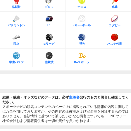
格闘技
ゴルフ
テニス
卓球
F1
バドミントン
バレーボール
ラグビー
NBA
陸上
Bリーグ
バスケ代表
学生バスケ
他競技
Doスポーツ
結果・成績・オッズなどのデータは、必ず
主催者
発行のものと照合し確認してく
ださい。
スポーツナビの競馬コンテンツのページ上に掲載されている情報の内容に関して
は万全を期しておりますが、その内容の正確性および安全性を保証するものでは
ありません。当該情報に基づいて被ったいかなる損害についても、LINEヤフー
株式会社および情報提供者は一切の責任を負いかねます。