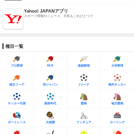
Yahoo! JAPANアプリ
スポーツ情報やニュース、天気もこれひとつで
種目一覧
MLB
プロ野球
高校野球
大学野球
独立リーグ
侍ジャパン
Jリーグ
海外サッカー
サッカー代表
高校年代
競馬
地方競馬
ボートレース
大相撲
フィギュア
カーリング