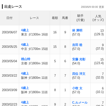
出走レース
2003/6/9 00:00
騎手
人気
日付
レース
着順
馬番
(オッズ)
(斤量)
4歳上
林 満明
13
2003/06/07
16
9
(129.3)
東京 ダ1300m 16頭
(57.0)
4歳上
吉田 稔
9
2003/05/25
15
8
(37.0)
中京 ダ1700m 15頭
(57.0)
桃山特
安藤 光彰
15
2003/05/04
5
6
(123.4)
京都 ダ1800m 16頭
(54.0)
4歳上
四位 洋文
7
2003/03/22
7
7
(32.0)
阪神 ダ1800m 11頭
(57.0)
4歳上
小牧 太
6
2003/03/09
8
1
(10.1)
阪神 ダ1800m 11頭
(57.0)
4歳上
C.ルメール
7
2003/02/23
9
2