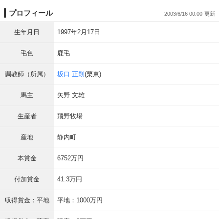
プロフィール
2003/6/16 00:00
生年月日
1997年2月17日
毛色
鹿毛
調教師（所属）
坂口 正則
(栗東)
馬主
矢野 文雄
生産者
飛野牧場
産地
静内町
本賞金
6752万円
付加賞金
41.3万円
収得賞金：平地
平地：1000万円