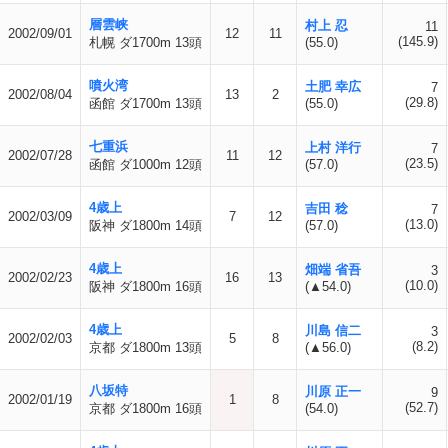
層雲峡
村上 忍
11
2002/09/01
12
11
(145.9)
札幌 ダ1700m 13頭
(55.0)
噴火湾
土肥 幸広
7
2002/08/04
13
2
(29.8)
函館 ダ1700m 13頭
(55.0)
七重浜
上村 洋行
7
2002/07/28
11
12
(23.5)
函館 ダ1000m 12頭
(57.0)
4歳上
吉田 稔
7
2002/03/09
7
12
(13.0)
阪神 ダ1800m 14頭
(57.0)
4歳上
畑端 省吾
3
2002/02/23
16
13
(10.0)
阪神 ダ1800m 16頭
(▲54.0)
4歳上
川島 信二
3
2002/02/03
5
8
(8.2)
京都 ダ1800m 13頭
(▲56.0)
八坂特
川原 正一
9
2002/01/19
1
8
(52.7)
京都 ダ1800m 16頭
(54.0)