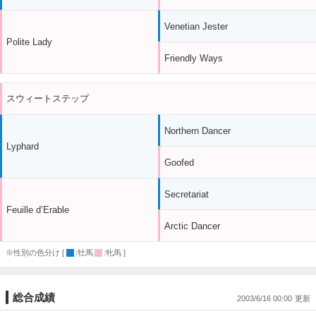
Venetian Jester
Polite Lady
Friendly Ways
スウィートステップ
Northern Dancer
Lyphard
Goofed
Secretariat
Feuille d’Erable
Arctic Dancer
※性別の色分け [
:牡馬
:牝馬 ]
総合成績
2003/6/16 00:00