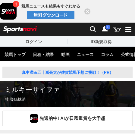
競馬ニュースも結果もすぐわかる
閉じる
スポーツナビ
検索
通知
i
ログイン
ID新規取得
競馬トップ
日程・結果
動画
ニュース
コラム
公式情
真中満＆五十嵐亮太が佐賀競馬予想に挑戦！（PR）
ミルキーサイファ
牡 登録抹消
先週的中! AIが日曜重賞を大予想