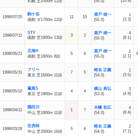
(10.9)
札幌 芝2000m 12頭
(55.0)
駒ケ岳
鹿戸 雄一
1
1998/07/25
11
10
(3.3)
函館 ダ1700m 12頭
(55.0)
STV
鹿戸 雄一
4
1998/07/11
3
2
函館 芝1800m 13頭
(8.1)
(55.0)
北海H
鹿戸 雄一
1
1998/06/21
5
6
(2.1)
函館 芝1800m 8頭
(55.0)
フリー
蛯名 正義
1
1998/05/31
7
5
(3.5)
東京 芝1600m 11頭
(54.0)
薫風S
横山 典弘
3
1998/05/10
4
4
(4.9)
東京 芝1800m 11頭
(53.0)
隅田川
木幡 初広
4
1998/04/11
1
7
(8.4)
中山 芝1800m 11頭
(54.0)
安房特
蛯名 正義
2
1998/03/28
5
6
(7.1)
中山 芝2000m 16頭
(54.0)