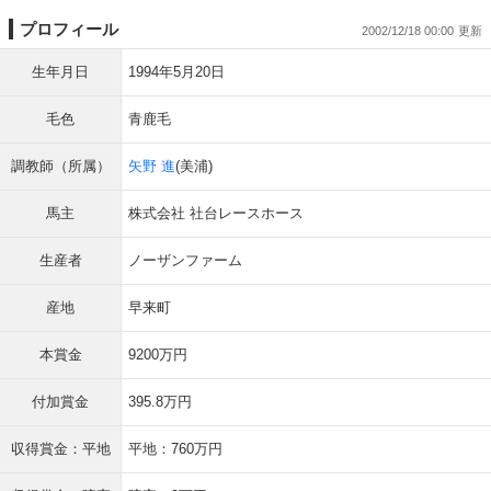
プロフィール
2002/12/18 00:00
生年月日
1994年5月20日
毛色
青鹿毛
調教師（所属）
矢野 進
(美浦)
馬主
株式会社 社台レースホース
生産者
ノーザンファーム
産地
早来町
本賞金
9200万円
付加賞金
395.8万円
収得賞金：平地
平地：760万円