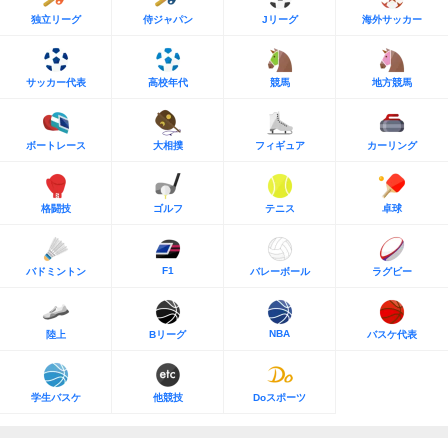
独立リーグ
侍ジャパン
Jリーグ
海外サッカー
サッカー代表
高校年代
競馬
地方競馬
ボートレース
大相撲
フィギュア
カーリング
格闘技
ゴルフ
テニス
卓球
F1
バドミントン
バレーボール
ラグビー
NBA
陸上
Bリーグ
バスケ代表
学生バスケ
他競技
Doスポーツ