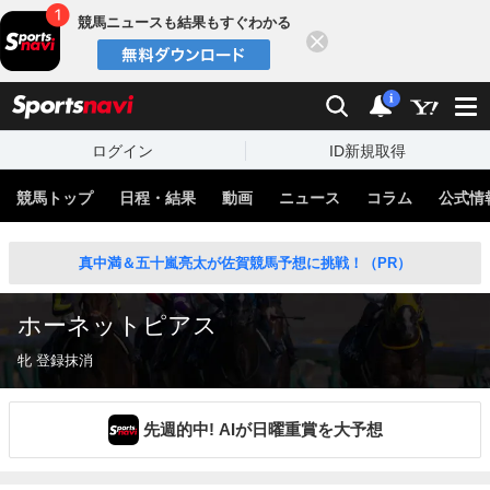
競馬ニュースも結果もすぐわかる
閉じる
スポーツナビ
検索
通知
i
ログイン
ID新規取得
競馬トップ
日程・結果
動画
ニュース
コラム
公式情
真中満＆五十嵐亮太が佐賀競馬予想に挑戦！（PR）
ホーネットピアス
牝 登録抹消
先週的中! AIが日曜重賞を大予想