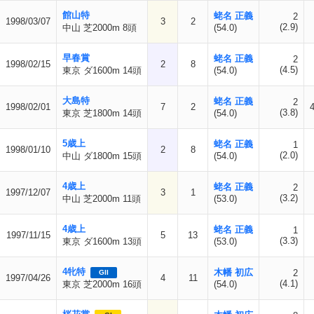
館山特
蛯名 正義
2
1998/03/07
3
2
(2.9)
中山 芝2000m 8頭
(54.0)
早春賞
蛯名 正義
2
1998/02/15
2
8
(4.5)
東京 ダ1600m 14頭
(54.0)
大島特
蛯名 正義
2
1998/02/01
7
2
(3.8)
東京 芝1800m 14頭
(54.0)
5歳上
蛯名 正義
1
1998/01/10
2
8
(2.0)
中山 ダ1800m 15頭
(54.0)
4歳上
蛯名 正義
2
1997/12/07
3
1
(3.2)
中山 芝2000m 11頭
(53.0)
4歳上
蛯名 正義
1
1997/11/15
5
13
(3.3)
東京 ダ1600m 13頭
(53.0)
4牝特
木幡 初広
2
GII
1997/04/26
4
11
(4.1)
東京 芝2000m 16頭
(54.0)