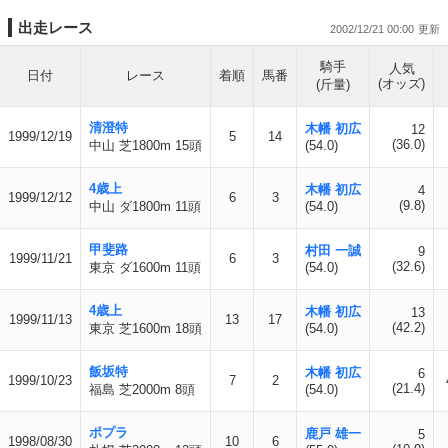
出走レース
2002/12/21 00:00
騎手
人気
日付
レース
着順
馬番
(オッズ)
(斤量)
清澄特
木幡 初広
12
1999/12/19
5
14
(36.0)
中山 芝1800m 15頭
(54.0)
4歳上
木幡 初広
4
1999/12/12
6
3
(9.8)
中山 ダ1800m 11頭
(54.0)
甲斐路
村田 一誠
9
1999/11/21
6
3
(32.6)
東京 ダ1600m 11頭
(54.0)
4歳上
木幡 初広
13
1999/11/13
13
17
(42.2)
東京 芝1600m 18頭
(54.0)
飯坂特
木幡 初広
6
1999/10/23
7
2
(21.4)
福島 芝2000m 8頭
(54.0)
ポプラ
鹿戸 雄一
5
1998/08/30
10
6