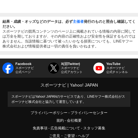
結果・成績・オッズなどのデータは、必ず
主催者
発行のものと照合し確認してく
ださい。
スポーツナビの競馬コンテンツのページ上に掲載されている情報の内容に関して
は万全を期しておりますが、その内容の正確性および安全性を保証するものでは
ありません。当該情報に基づいて被ったいかなる損害についても、LINEヤフー
株式会社および情報提供者は一切の責任を負いかねます。
Facebook
X(旧Twitter)
YouTube
スポーツナビ
スポーツナビ
スポーツナビ
公式ページ
公式アカウント
公式チャンネル
スポーツナビ
Yahoo! JAPAN
スポーツナビはYahoo! JAPANのサービスであり、LINEヤフー株式会社がス
ポーツナビ株式会社と協力して運営しています。
プライバシーポリシー
プライバシーセンター
規約
会社概要
免責事項
広告掲載について
スタッフ募集
ご意見・ご要望
ヘルプ