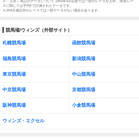
※「上3F」表記のデータについて 1993年4月以前では一部のレースが上4F、障害レー
スに関しては平均Fで計測されたデータです。
※JRA主催以外のレースでは一部データがない場合があります。
競馬場/ウィンズ（外部サイト）
札幌競馬場
函館競馬場
福島競馬場
新潟競馬場
東京競馬場
中山競馬場
中京競馬場
京都競馬場
阪神競馬場
小倉競馬場
ウィンズ・エクセル