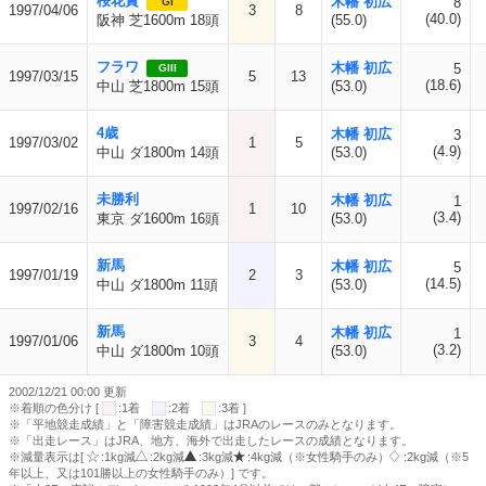
桜花賞
木幡 初広
8
GI
1997/04/06
3
8
(40.0)
阪神 芝1600m 18頭
(55.0)
フラワ
木幡 初広
5
GIII
1997/03/15
5
13
(18.6)
中山 芝1800m 15頭
(53.0)
4歳
木幡 初広
3
1997/03/02
1
5
(4.9)
中山 ダ1800m 14頭
(53.0)
未勝利
木幡 初広
1
1997/02/16
1
10
(3.4)
東京 ダ1600m 16頭
(53.0)
新馬
木幡 初広
5
1997/01/19
2
3
(14.5)
中山 ダ1800m 11頭
(53.0)
新馬
木幡 初広
1
1997/01/06
3
4
(3.2)
中山 ダ1800m 10頭
(53.0)
2002/12/21 00:00 更新
※着順の色分け [
:1着
:2着
:3着 ]
※「平地競走成績」と「障害競走成績」はJRAのレースのみとなります。
※「出走レース」はJRA、地方、海外で出走したレースの成績となります。
※減量表示は[
:1kg減
:2kg減
:3kg減
:4kg減（※女性騎手のみ）
:2kg減（※5
年以上、又は101勝以上の女性騎手のみ）] です。