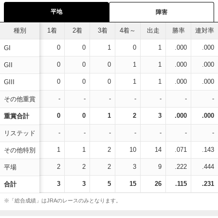
平地
障害
種別
1着
2着
3着
4着～
出走
勝率
連対率
0
0
1
0
1
.000
.000
GI
0
0
0
1
1
.000
.000
GII
0
0
0
1
1
.000
.000
GIII
-
-
-
-
-
-
-
その他重賞
0
0
1
2
3
.000
.000
重賞合計
-
-
-
-
-
-
-
リステッド
1
1
2
10
14
.071
.143
その他特別
2
2
2
3
9
.222
.444
平場
3
3
5
15
26
.115
.231
合計
※「総合成績」はJRAのレースのみとなります。