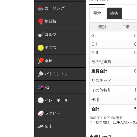
カーリング
平地
障害
格闘技
種別
1着
ゴルフ
GI
0
GII
0
テニス
GIII
0
卓球
その他重賞
-
重賞合計
0
バドミントン
リステッド
-
F1
その他特別
1
平場
4
バレーボール
合計
5
ラグビー
2002/12/18 00:00 更新
※「総合成績」はJRAのレー
陸上
出走レース