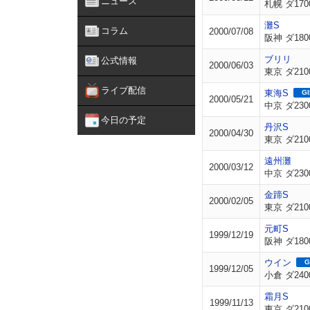
ニュース
札幌 ダ170
灘S
コラム
2000/07/08
阪神 ダ180
ブリリ
公式情報
2000/06/03
東京 ダ210
ライブ配信
東海S
GI
2000/05/21
中京 ダ230
今日の予定
丹沢S
2000/04/30
東京 ダ210
遠州灘
2000/03/12
中京 ダ230
金蹄S
2000/02/05
東京 ダ210
元町S
1999/12/19
阪神 ダ180
ウイン
G
1999/12/05
小倉 ダ240
霜月S
1999/11/13
東京 ダ210