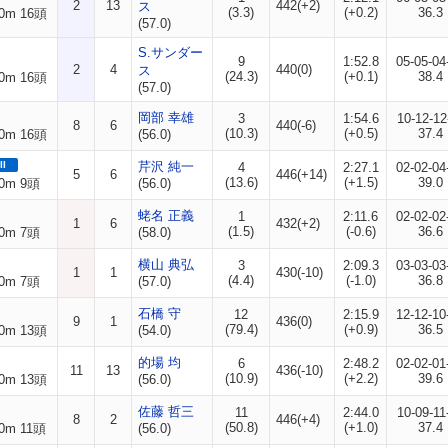
2
13
442(+2)
ス
(3.3)
(+0.2)
36.3
0m 16頭
(57.0)
S.サンダー
9
1:52.8
05-05-04
2
4
440(0)
ス
(24.3)
(+0.1)
38.4
0m 16頭
(57.0)
岡部 幸雄
3
1:54.6
10-12-12
8
6
440(-6)
(10.3)
(+0.5)
37.4
0m 16頭
(56.0)
II
芹沢 純一
4
2:27.1
02-02-04
5
6
446(+14)
(13.6)
(+1.5)
39.0
0m 9頭
(56.0)
蛯名 正義
1
2:11.6
02-02-02
1
6
432(+2)
(1.5)
(-0.6)
36.6
0m 7頭
(58.0)
横山 典弘
3
2:09.3
03-03-03
1
1
430(-10)
(4.4)
(-1.0)
36.8
0m 7頭
(57.0)
石橋 守
12
2:15.9
12-12-10
9
1
436(0)
(79.4)
(+0.9)
36.5
0m 13頭
(54.0)
的場 均
6
2:48.2
02-02-01
11
13
436(-10)
(10.9)
(+2.2)
39.6
0m 13頭
(56.0)
佐藤 哲三
11
2:44.0
10-09-11
8
2
446(+4)
(50.8)
(+1.0)
37.4
0m 11頭
(56.0)