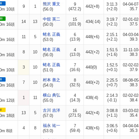
II
熊沢 重文
9
3:11.3
04-04-07
9
1
442(+8)
(472.2)
(+2.0)
35.7
0m 10頭
(56.0)
II
中舘 英二
15
3:19.7
02-01-02
14
13
434(-14)
(101.9)
(+2.1)
37.5
0m 16頭
(50.0)
蛯名 正義
6
2:15.1
04-03-04
11
5
448(+6)
(13.9)
(+2.1)
39.3
0m 16頭
(53.0)
蛯名 正義
4
1:51.5
11-11-10
8
10
442(+2)
(13.0)
(+1.6)
38.3
0m 16頭
(56.0)
蛯名 正義
7
1:52.5
02-02-02
3
10
440(0)
(16.6)
(+0.1)
37.9
0m 10頭
(51.0)
II
村本 善之
8
2:25.5
08-08-05
7
10
440(+2)
(32.5)
(+0.7)
38.3
0m 16頭
(54.0)
横山 典弘
4
2:14.3
02-02-02
1
11
438(-4)
(14.3)
(-0.1)
38.4
0m 12頭
(55.0)
I
古川 吉洋
16
3:08.8
03-03-02
13
5
442(+4)
(271.5)
(+1.1)
35.4
0m 18頭
(57.0)
福永 祐一
7
3:06.5
04-04-04
4
8
438(+6)
(59.4)
(+0.6)
35.3
0m 8頭
(53.0)