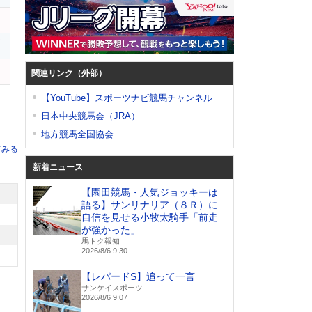
ア
関連リンク（外部）
【YouTube】スポーツナビ競馬チャンネル
日本中央競馬会（JRA）
地方競馬全国協会
てみる
新着ニュース
【園田競馬・人気ジョッキーは
語る】サンリナリア（８Ｒ）に
自信を見せる小牧太騎手「前走
が強かった」
馬トク報知
2026/8/6 9:30
【レパードS】追って一言
サンケイスポーツ
2026/8/6 9:07