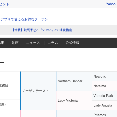
ヒント
Yahoo
、アプリで使えるお得なクーポン
【連載】競馬予想AI『VUMA』の3連複指南
結果
動画
ニュース
コラム
公式情報
ー
Nearctic
Northern Dancer
月20日
Natalma
ノーザンテースト
Victoria Park
Lady Victoria
栗東)
Lady Angela
Priamos