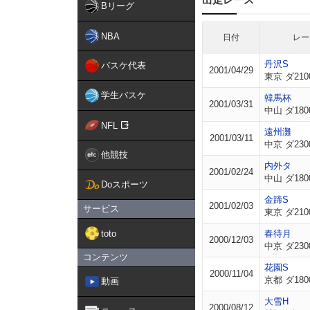
Bリーグ
NBA
日付
レー
丹沢S
バスケ代表
2001/04/29
東京 ダ210
学生バスケ
韓馬杯
2001/03/31
中山 ダ180
NFL
遠州灘
2001/03/11
中京 ダ230
他競技
内外タ
2001/02/24
中山 ダ180
Doスポーツ
金蹄S
2001/02/03
サービス
東京 ダ210
toto
春待月
2000/12/03
中京 ダ230
コンテンツ
花園S
2000/11/04
京都 ダ180
動画
大雪H
2000/08/12