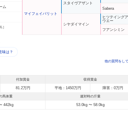
スタイヴアザント
ーム
Sabera
マイフェイバリット
ヒツテイング
ウエー
シヤダイマイン
馬 ]
フアンシミン
う
意味は？
他の質問をし
付加賞金
収得賞金
81.2万円
平地：1450万円
障害：0万円
の馬体重
連対時の斤量
〜 442kg
53.0kg 〜 58.0kg