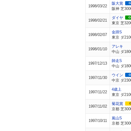
阪大賞
G
1998/03/22
阪神 芝300
ダイヤ
GI
1998/02/21
東京 芝320
金蹄S
1998/02/07
東京 ダ210
アレキ
1998/01/10
中山 ダ180
師走S
1997/12/13
中山 ダ180
ウイン
G
1997/11/30
中京 ダ230
4歳上
1997/11/22
東京 ダ210
菊花賞
G
1997/11/02
京都 芝300
嵐山S
1997/10/11
京都 芝300