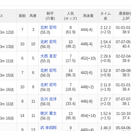
騎手
人気
タイム
通過順
ス
着順
馬番
馬体重
(斤量)
(オッズ)
差
上3F
北村 宏司
8
2:12.2
01-01-01
7
3
444(-4)
(61.9)
(+2.0)
38.9
0m 12頭
(55.0)
北村 宏司
10
1:54.4
07-07-05
10
10
448(-4)
(48.2)
(+3.2)
40.4
0m 13頭
(56.0)
大西 直宏
7
2:29.6
02-02-04
6
5
452(+10)
(17.5)
(+0.8)
39.9
0m 11頭
(55.0)
北村 宏司
14
1:52.8
07-08-08
7
6
442(-6)
(96.3)
(+0.8)
38.5
0m 15頭
(56.0)
北村 宏司
7
2:11.8
01-01-01
10
8
448(+2)
(18.6)
(+1.8)
39.4
0m 16頭
(56.0)
古川 吉洋
9
2:27.7
07-07-07
9
11
446(-8)
(33.4)
(+2.0)
39.1
0m 11頭
(56.0)
熊沢 重文
13
1:52.6
11-10-10
14
11
454(+14)
(95.9)
(+1.5)
37.4
0m 16頭
(56.0)
武 幸四郎
9
1:46.0
05-04-06
9
13
440(+4)