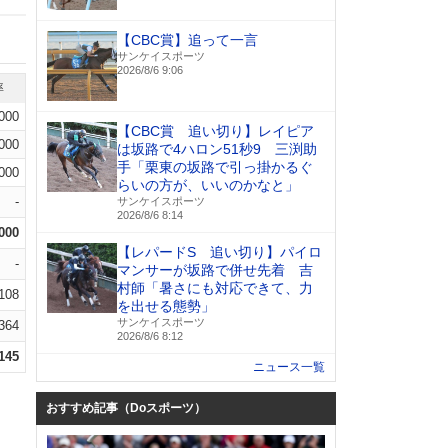
【CBC賞】追って一言
サンケイスポーツ
2026/8/6 9:06
率
.000
【CBC賞 追い切り】レイピア
.000
は坂路で4ハロン51秒9 三渕助
手「栗東の坂路で引っ掛かるぐ
.000
らいの方が、いいのかなと」
-
サンケイスポーツ
2026/8/6 8:14
.000
【レパードS 追い切り】パイロ
-
マンサーが坂路で併せ先着 吉
村師「暑さにも対応できて、力
.108
を出せる態勢」
サンケイスポーツ
.364
2026/8/6 8:12
.145
ニュース一覧
おすすめ記事（Doスポーツ）