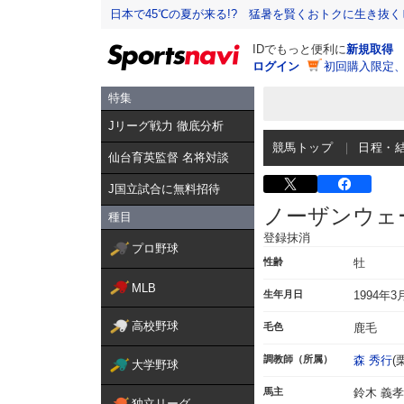
日本で45℃の夏が来る!? 猛暑を賢くおトクに生き抜く
IDでもっと便利に
新規取得
ログイン
初回購入限定
特集
Jリーグ戦力 徹底分析
競馬トップ
日程・
仙台育英監督 名将対談
J国立試合に無料招待
ノーザンウェ
種目
登録抹消
プロ野球
性齢
牡
MLB
生年月日
1994年3
高校野球
毛色
鹿毛
調教師（所属）
森 秀行
(
大学野球
馬主
鈴木 義孝
独立リーグ