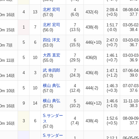
北村 宏司
4
2:09.4
08-08-04
4
13
432(-6)
(6.0)
(+0.5)
37.7
0m 16頭
(57.0)
北村 宏司
7
1:51.7
03-05-02
1
7
438(-8)
(13.5)
(-0.0)
38.4
0m 15頭
(56.0)
四位 洋文
6
2:47.0
03-03-03
5
6
446(+10)
(15.5)
(+0.7)
36.7
0m 7頭
(53.0)
大西 直宏
7
1:46.1
03-03-03
5
10
436(0)
(29.5)
(+0.7)
36.9
0m 11頭
(55.0)
武 幸四郎
7
1:47.1
07-06-04
4
3
436(-8)
(24.3)
(+1.2)
39.0
0m 14頭
(57.0)
横山 典弘
4
1:46.3
07-07-03
5
10
444(-2)
(12.4)
(+0.3)
37.6
0m 10頭
(57.0)
横山 典弘
5
1:46.6
11-11-10
9
14
446(+12)
(10.2)
(+1.0)
38.3
0m 16頭
(57.5)
S.サンダー
4
1:52.6
08-09-09
3
6
438(-4)
ス
(7.4)
(+0.5)
37.7
0m 16頭
(57.0)
S.サンダー
1
2:12.1
06-05-05