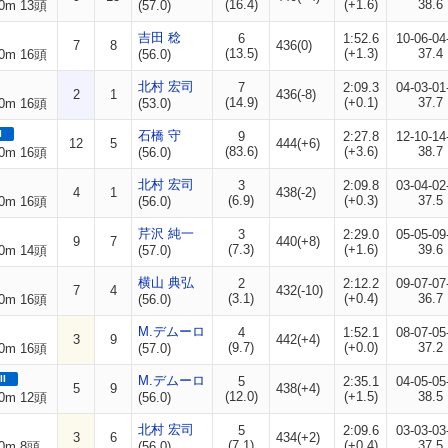
(16.4)
(+1.6)
38.6
0m 13頭
(57.0)
吉田 稔
6
1:52.6
10-06-04
7
8
436(0)
(13.5)
(+1.3)
37.4
0m 16頭
(56.0)
北村 宏司
7
2:09.3
04-03-01
2
1
436(-8)
(14.9)
(+0.1)
37.7
0m 16頭
(53.0)
I
石橋 守
9
2:27.8
12-10-14
12
5
444(+6)
(83.6)
(+3.6)
38.7
0m 16頭
(56.0)
北村 宏司
3
2:09.8
03-04-02
4
1
438(-2)
(6.9)
(+0.3)
37.5
0m 16頭
(56.0)
芹沢 純一
3
2:29.0
05-05-09
9
7
440(+8)
(7.3)
(+1.6)
39.6
0m 14頭
(57.0)
横山 典弘
2
2:12.2
09-07-07
7
4
432(-10)
(3.1)
(+0.4)
36.7
0m 16頭
(56.0)
M.デムーロ
4
1:52.1
08-07-05
3
9
442(+4)
(9.7)
(+0.0)
37.2
0m 16頭
(57.0)
II
M.デムーロ
5
2:35.1
04-05-05
5
9
438(+4)
(12.0)
(+1.5)
38.5
0m 12頭
(56.0)
北村 宏司
5
2:09.6
03-03-03
3
6
434(+2)
(7.1)
(+0.4)
37.5
0m 8頭
(56.0)