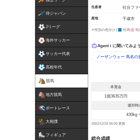
生産者
社台ファ
侍ジャパン
産地
千歳市
Jリーグ
※性別の色分け [
:牡馬
:牝
海外サッカー
Agent i に聞いてみよ
サッカー代表
ノーザンウェー 馬名の
高校年代
競馬
本賞金
地方競馬
1億3635万円
連対時
ボートレース
430kg 
大相撲
2002/12/18 00:00
フィギュア
総合成績