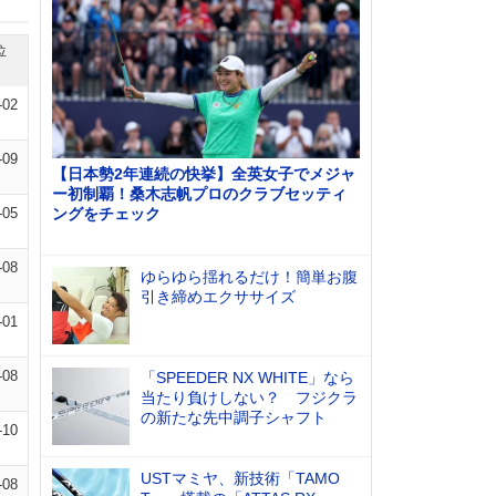
位
-02
-09
【日本勢2年連続の快挙】全英女子でメジャ
ー初制覇！桑木志帆プロのクラブセッティ
-05
ングをチェック
-08
ゆらゆら揺れるだけ！簡単お腹
引き締めエクササイズ
-01
-08
「SPEEDER NX WHITE」なら
当たり負けしない？ フジクラ
の新たな先中調子シャフト
-10
USTマミヤ、新技術「TAMO
-08