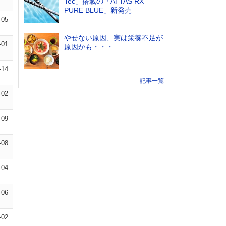
Tec」搭載の「ATTAS RX
PURE BLUE」新発売
-05
やせない原因、実は栄養不足が
-01
原因かも・・・
-14
記事一覧
-02
-09
-08
-04
-06
-02