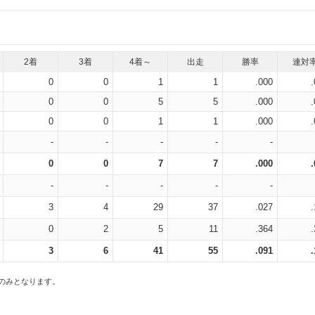
2着
3着
4着～
出走
勝率
連対
0
0
1
1
.000
0
0
5
5
.000
0
0
1
1
.000
-
-
-
-
-
0
0
7
7
.000
-
-
-
-
-
3
4
29
37
.027
0
2
5
11
.364
3
6
41
55
.091
スのみとなります。