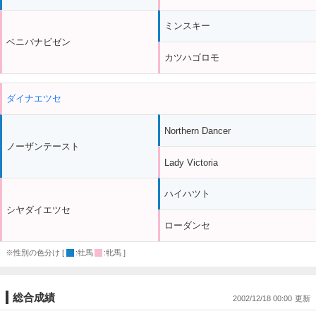
ミンスキー
ベニバナビゼン
カツハゴロモ
ダイナエツセ
Northern Dancer
ノーザンテースト
Lady Victoria
ハイハツト
シヤダイエツセ
ローダンセ
※性別の色分け [
:牡馬
:牝馬 ]
総合成績
2002/12/18 00:00