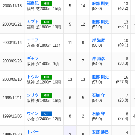
福島記
服部 剛史
13
GIII
2000/11/18
5
14
(48.2)
福島 芝2000m 15頭
(52.0)
カブト
服部 剛史
13
GIII
2000/10/21
5
12
(68.1)
福島 芝1800m 13頭
(52.0)
エニフ
岸 滋彦
10
2000/10/14
11
9
(69.1)
京都 ダ1800m 11頭
(56.0)
ギャラ
岸 滋彦
8
2000/09/23
7
7
(38.3)
阪神 ダ1400m 9頭
(54.0)
トウル
服部 剛史
16
GIII
2000/09/10
13
13
(527.6)
阪神 芝1200m 16頭
(57.0)
シリウ
石橋 守
7
GIII
1999/12/11
6
5
(23.8)
阪神 ダ1400m 16頭
(54.0)
ウイン
石橋 守
8
GII
1999/12/05
8
2
(27.4)
小倉 ダ2400m 12頭
(56.0)
トパー
安藤 勝己
4
1999/11/20
2
9