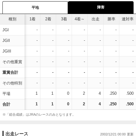
障害
平地
種別
1着
2着
3着
4着～
出走
勝率
連対率
-
-
-
-
-
-
-
JGI
-
-
-
-
-
-
-
JGII
-
-
-
-
-
-
-
JGIII
-
-
-
-
-
-
-
その他重賞
-
-
-
-
-
-
-
重賞合計
-
-
-
-
-
-
-
その他特別
1
1
0
2
4
.250
.500
平場
1
1
0
2
4
.250
.500
合計
※「総合成績」はJRAのレースのみとなります。
出走レース
2002/12/21 00:00