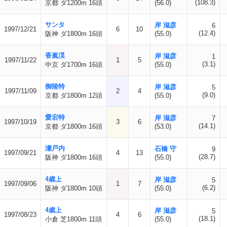
(108.3)
京都 ダ1200m 16頭
(56.0)
サンタ
岸 滋彦
6
1997/12/21
6
10
(12.4)
阪神 ダ1800m 16頭
(55.0)
香嵐渓
岸 滋彦
1
1997/11/22
1
5
(3.1)
中京 ダ1700m 16頭
(55.0)
御陵特
岸 滋彦
5
1997/11/09
2
4
(9.0)
京都 ダ1800m 12頭
(55.0)
愛宕特
岸 滋彦
7
1997/10/19
3
6
(14.1)
京都 ダ1800m 16頭
(53.0)
瀬戸内
石橋 守
9
1997/09/21
4
13
(28.7)
阪神 ダ1800m 16頭
(55.0)
4歳上
岸 滋彦
5
1997/09/06
1
7
(6.2)
阪神 ダ1800m 10頭
(55.0)
4歳上
岸 滋彦
5
1997/08/23
4
6
(18.1)
小倉 芝1800m 11頭
(55.0)