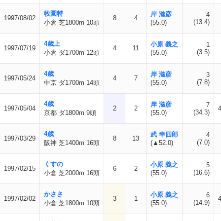
牧園特
岸 滋彦
4
1997/08/02
8
4
(13.4)
小倉 芝1800m 10頭
(55.0)
4歳上
小原 義之
1
1997/07/19
4
11
(3.5)
小倉 ダ1700m 12頭
(55.0)
4歳
岸 滋彦
3
1997/05/24
4
7
(7.8)
中京 ダ1700m 14頭
(55.0)
4歳
岸 滋彦
7
1997/05/04
2
2
(34.3)
京都 ダ1800m 9頭
(55.0)
4歳
武 幸四郎
4
1997/03/29
8
13
(7.0)
阪神 芝1400m 16頭
(▲52.0)
くすの
小原 義之
5
1997/02/15
6
2
(16.6)
小倉 芝2000m 16頭
(55.0)
かささ
小原 義之
6
1997/02/02
3
1
(14.9)
小倉 芝1800m 10頭
(55.0)