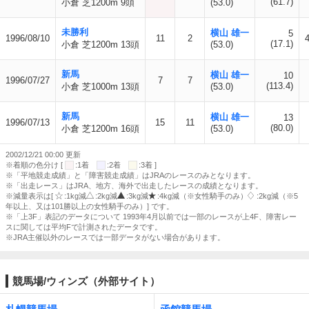
(61.7)
小倉 芝1200m 9頭
(53.0)
未勝利
横山 雄一
5
1996/08/10
11
2
(17.1)
小倉 芝1200m 13頭
(53.0)
新馬
横山 雄一
10
1996/07/27
7
7
(113.4)
小倉 芝1000m 13頭
(53.0)
新馬
横山 雄一
13
1996/07/13
15
11
(80.0)
小倉 芝1200m 16頭
(53.0)
2002/12/21 00:00 更新
※着順の色分け [
:1着
:2着
:3着 ]
※「平地競走成績」と「障害競走成績」はJRAのレースのみとなります。
※「出走レース」はJRA、地方、海外で出走したレースの成績となります。
※減量表示は[
:1kg減
:2kg減
:3kg減
:4kg減（※女性騎手のみ）
:2kg減（※5
年以上、又は101勝以上の女性騎手のみ）] です。
※「上3F」表記のデータについて 1993年4月以前では一部のレースが上4F、障害レー
スに関しては平均Fで計測されたデータです。
※JRA主催以外のレースでは一部データがない場合があります。
競馬場/ウィンズ（外部サイト）