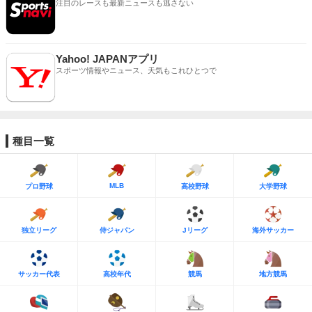
注目のレースも最新ニュースも逃さない
Yahoo! JAPANアプリ
スポーツ情報やニュース、天気もこれひとつで
種目一覧
MLB
プロ野球
高校野球
大学野球
独立リーグ
侍ジャパン
Jリーグ
海外サッカー
サッカー代表
高校年代
競馬
地方競馬