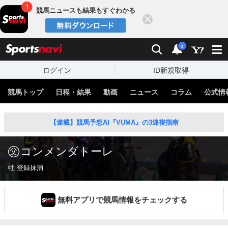
競馬ニュースも結果もすぐわかる
閉じる
スポーツナビ
検索
通知
i
ログイン
ID新規取得
競馬トップ
日程・結果
動画
ニュース
コラム
公式情
【連載】競馬予想AI『VUMA』の3連複指南
コンメンダトーレ
牡 登録抹消
無料アプリで競馬情報をチェックする