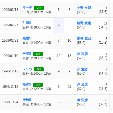
マーチ
小野 次郎
11
GIII
1999/03/13
5
5
(37.6)
中山 ダ1800m 16頭
(55.0)
仁川S
植野 貴也
11
1999/02/27
2
6
(51.2)
阪神 ダ1800m 16頭
(54.0)
銀嶺S
南井 克巳
8
1999/02/21
7
10
(19.2)
東京 ダ1400m 14頭
(56.0)
平安S
岸 滋彦
11
GIII
1999/01/10
12
13
(63.2)
京都 ダ1800m 16頭
(57.0)
シリウ
岸 滋彦
7
GIII
1998/12/12
9
7
(11.2)
阪神 ダ1400m 16頭
(55.0)
根岸S
岸 滋彦
7
GIII
1998/11/15
5
11
(18.3)
東京 ダ1200m 13頭
(57.0)
神無S
岸 滋彦
8
1998/10/24
5
2
(32.7)
東京 ダ1600m 12頭
(56.0)