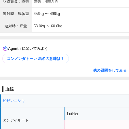
収得賞金：障害
障害：400万円
連対時：馬体重
456kg 〜 496kg
連対時：斤量
53.0kg 〜 60.0kg
Agent i に聞いてみよう
コンメンダトーレ 馬名の意味は？
他の質問をしてみる
血統
ビゼンニシキ
Luthier
ダンデイルート