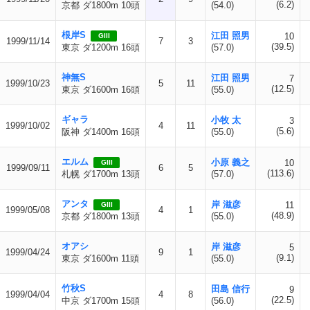
(6.2)
京都 ダ1800m 10頭
(54.0)
根岸S
江田 照男
10
GIII
1999/11/14
7
3
(39.5)
東京 ダ1200m 16頭
(57.0)
神無S
江田 照男
7
1999/10/23
5
11
(12.5)
東京 ダ1600m 16頭
(55.0)
ギャラ
小牧 太
3
1999/10/02
4
11
(5.6)
阪神 ダ1400m 16頭
(55.0)
エルム
小原 義之
10
GIII
1999/09/11
6
5
(113.6)
札幌 ダ1700m 13頭
(57.0)
アンタ
岸 滋彦
11
GIII
1999/05/08
4
1
(48.9)
京都 ダ1800m 13頭
(55.0)
オアシ
岸 滋彦
5
1999/04/24
9
1
(9.1)
東京 ダ1600m 11頭
(55.0)
竹秋S
田島 信行
9
1999/04/04
4
8
(22.5)
中京 ダ1700m 15頭
(56.0)