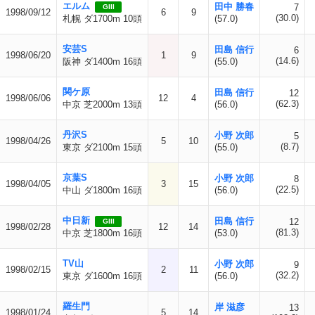
エルム
田中 勝春
7
GIII
1998/09/12
6
9
(30.0)
札幌 ダ1700m 10頭
(57.0)
安芸S
田島 信行
6
1998/06/20
1
9
(14.6)
阪神 ダ1400m 16頭
(55.0)
関ケ原
田島 信行
12
1998/06/06
12
4
(62.3)
中京 芝2000m 13頭
(56.0)
丹沢S
小野 次郎
5
1998/04/26
5
10
(8.7)
東京 ダ2100m 15頭
(55.0)
京葉S
小野 次郎
8
1998/04/05
3
15
(22.5)
中山 ダ1800m 16頭
(56.0)
中日新
田島 信行
12
GIII
1998/02/28
12
14
(81.3)
中京 芝1800m 16頭
(53.0)
TV山
小野 次郎
9
1998/02/15
2
11
(32.2)
東京 ダ1600m 16頭
(56.0)
羅生門
岸 滋彦
13
1998/01/24
5
14