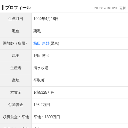
プロフィール
2002/12/18 00:00
生年月日
1994年4月18日
毛色
栗毛
調教師（所属）
梅田 康雄
(栗東)
馬主
野田 博己
生産者
清水牧場
産地
平取町
本賞金
1億5325万円
付加賞金
126.2万円
収得賞金：平地
平地：1800万円