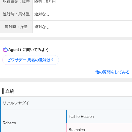
収得賞金：障害
障害：0万円
連対時：馬体重
連対なし
連対時：斤量
連対なし
Agent i に聞いてみよう
ビワサデー 馬名の意味は？
他の質問をしてみる
血統
リアルシヤダイ
Hail to Reason
Roberto
Bramalea