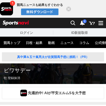
競馬ニュースも結果もすぐわかる
閉じる
スポーツナビ
検索
通知
i
ログイン
ID新規取得
競馬トップ
日程・結果
動画
ニュース
コラム
公式情
真中満＆五十嵐亮太が佐賀競馬予想に挑戦！（PR）
ビワサデー
牡 登録抹消
先週的中! AIが平安エルムSを大予想