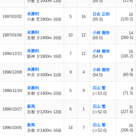
(13.8)
小倉 芝2000m 13頭
(55.0)
未勝利
日吉 正和
16
1997/02/02
5
16
(120.2)
小倉 芝1800m 16頭
(55.0)
未勝利
小林 徹弥
14
1997/01/06
10
12
(260.5)
京都 ダ1400m 16頭
(55.0)
未勝利
小林 徹弥
16
1996/12/21
7
12
(165.2)
阪神 ダ1800m 16頭
(54.0)
未勝利
小林 徹弥
8
1996/12/08
9
4
(60.9)
中京 ダ1600m 11頭
(54.0)
未勝利
石山 繁
8
1996/11/24
5
9
(71.3)
京都 ダ1400m 10頭
(☆53.0)
新馬
石山 繁
11
1996/10/27
6
1
(227.4)
京都 ダ1200m 12頭
(☆52.0)
新馬
石山 繁
16
1996/10/05
14
7
(206.4)
京都 ダ1400m 16頭
(☆52.0)