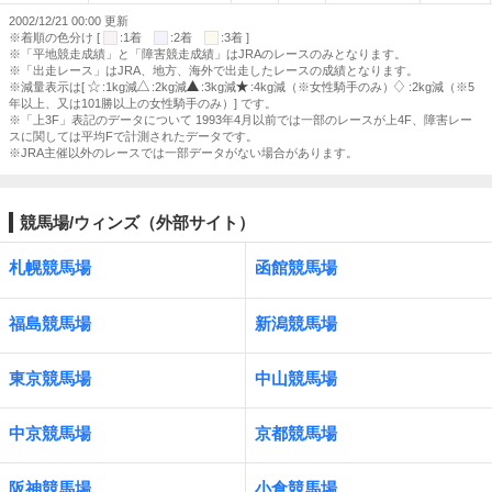
2002/12/21 00:00 更新
※着順の色分け [
:1着
:2着
:3着 ]
※「平地競走成績」と「障害競走成績」はJRAのレースのみとなります。
※「出走レース」はJRA、地方、海外で出走したレースの成績となります。
※減量表示は[
:1kg減
:2kg減
:3kg減
:4kg減（※女性騎手のみ）
:2kg減（※5
年以上、又は101勝以上の女性騎手のみ）] です。
※「上3F」表記のデータについて 1993年4月以前では一部のレースが上4F、障害レー
スに関しては平均Fで計測されたデータです。
※JRA主催以外のレースでは一部データがない場合があります。
競馬場/ウィンズ（外部サイト）
札幌競馬場
函館競馬場
福島競馬場
新潟競馬場
東京競馬場
中山競馬場
中京競馬場
京都競馬場
阪神競馬場
小倉競馬場