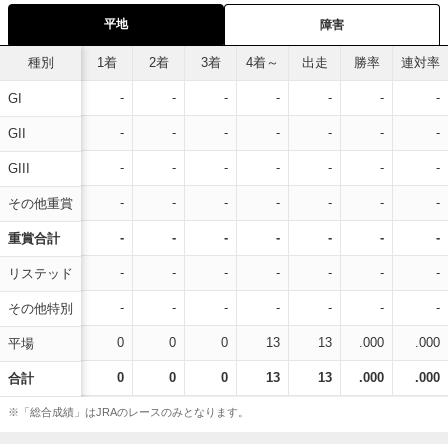
平地
障害
種別
1着
2着
3着
4着～
出走
勝率
連対率
-
-
-
-
-
-
-
GI
-
-
-
-
-
-
-
GII
-
-
-
-
-
-
-
GIII
-
-
-
-
-
-
-
その他重賞
-
-
-
-
-
-
-
重賞合計
-
-
-
-
-
-
-
リステッド
-
-
-
-
-
-
-
その他特別
0
0
0
13
13
.000
.000
平場
0
0
0
13
13
.000
.000
合計
※「総合成績」はJRAのレースのみとなります。