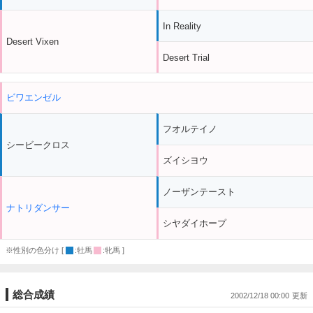
In Reality
Desert Vixen
Desert Trial
ビワエンゼル
フオルテイノ
シービークロス
ズイシヨウ
ノーザンテースト
ナトリダンサー
シヤダイホープ
※性別の色分け [
:牡馬
:牝馬 ]
総合成績
2002/12/18 00:00