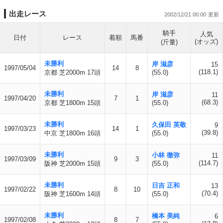
出走レース
2002/12/21 00:00
騎手
人気
日付
レース
着順
馬番
(オッズ)
(斤量)
未勝利
岸 滋彦
15
1997/05/04
14
8
(118.1)
京都 芝2000m 17頭
(55.0)
未勝利
岸 滋彦
11
1997/04/20
7
1
(68.3)
京都 芝1800m 15頭
(55.0)
未勝利
久保田 英敬
9
1997/03/23
14
1
(39.8)
中京 芝1800m 16頭
(55.0)
未勝利
小林 徹弥
11
1997/03/09
9
3
(114.7)
阪神 芝2000m 15頭
(55.0)
未勝利
日吉 正和
13
1997/02/22
8
10
(70.4)
阪神 芝1600m 14頭
(55.0)
未勝利
橋本 美純
6
1997/02/08
8
7