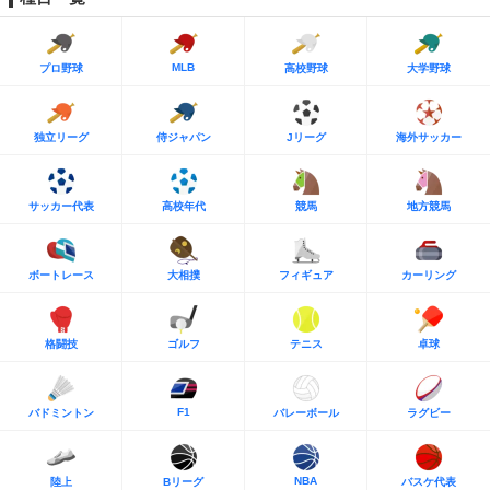
MLB
プロ野球
高校野球
大学野球
独立リーグ
侍ジャパン
Jリーグ
海外サッカー
サッカー代表
高校年代
競馬
地方競馬
ボートレース
大相撲
フィギュア
カーリング
格闘技
ゴルフ
テニス
卓球
F1
バドミントン
バレーボール
ラグビー
NBA
陸上
Bリーグ
バスケ代表