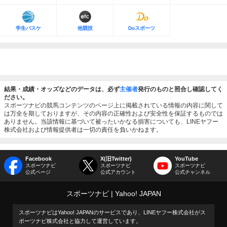
学生バスケ
他競技
Doスポーツ
結果・成績・オッズなどのデータは、必ず
主催者
発行のものと照合し確認してく
ださい。
スポーツナビの競馬コンテンツのページ上に掲載されている情報の内容に関して
は万全を期しておりますが、その内容の正確性および安全性を保証するものでは
ありません。当該情報に基づいて被ったいかなる損害についても、LINEヤフー
株式会社および情報提供者は一切の責任を負いかねます。
Facebook
X(旧Twitter)
YouTube
スポーツナビ
スポーツナビ
スポーツナビ
公式ページ
公式アカウント
公式チャンネル
スポーツナビ
Yahoo! JAPAN
スポーツナビはYahoo! JAPANのサービスであり、LINEヤフー株式会社がス
ポーツナビ株式会社と協力して運営しています。