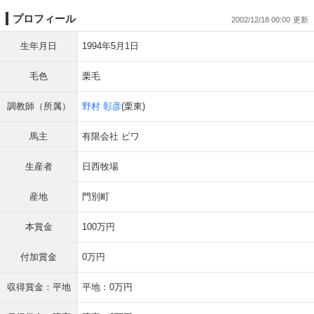
プロフィール
2002/12/18 00:00
生年月日
1994年5月1日
毛色
栗毛
調教師（所属）
野村 彰彦
(栗東)
馬主
有限会社 ビワ
生産者
日西牧場
産地
門別町
本賞金
100万円
付加賞金
0万円
収得賞金：平地
平地：0万円