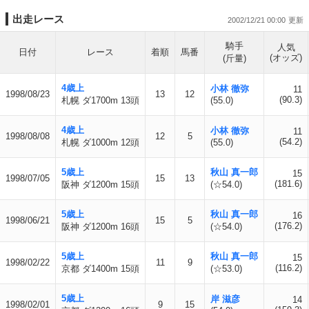
出走レース
2002/12/21 00:00
騎手
人気
日付
レース
着順
馬番
(オッズ)
(斤量)
4歳上
小林 徹弥
11
1998/08/23
13
12
(90.3)
札幌 ダ1700m 13頭
(55.0)
4歳上
小林 徹弥
11
1998/08/08
12
5
(54.2)
札幌 ダ1000m 12頭
(55.0)
5歳上
秋山 真一郎
15
1998/07/05
15
13
(181.6)
阪神 ダ1200m 15頭
(☆54.0)
5歳上
秋山 真一郎
16
1998/06/21
15
5
(176.2)
阪神 ダ1200m 16頭
(☆54.0)
5歳上
秋山 真一郎
15
1998/02/22
11
9
(116.2)
京都 ダ1400m 15頭
(☆53.0)
5歳上
岸 滋彦
14
1998/02/01
9
15