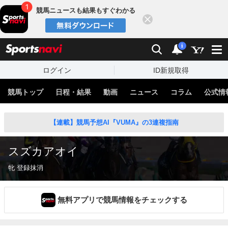
競馬ニュースも結果もすぐわかる
閉じる
スポーツナビ
検索
通知
i
ログイン
ID新規取得
競馬トップ
日程・結果
動画
ニュース
コラム
公式情
【連載】競馬予想AI『VUMA』の3連複指南
スズカアオイ
牝 登録抹消
無料アプリで競馬情報をチェックする