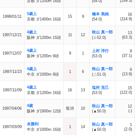
(159.3)
京都 ダ1200m 16頭
(54.0)
5歳上
橋本 美純
16
1998/01/11
15
9
(114.9)
京都 ダ1400m 16頭
(54.0)
4歳上
秋山 真一郎
13
1997/12/21
11
12
(63.3)
阪神 ダ1200m 15頭
(☆52.0)
4歳上
上村 洋行
8
1997/12/07
9
1
(37.1)
阪神 ダ1200m 9頭
(53.0)
4歳上
秋山 真一郎
6
1997/11/23
1
6
(13.9)
中京 ダ1000m 9頭
(△51.0)
4歳上
塩村 克己
15
1997/11/09
16
13
(122.0)
京都 ダ1200m 16頭
(53.0)
4歳
秋山 真一郎
12
1997/04/06
取消
10
(-)
阪神 ダ1800m 12頭
(▲50.0)
未勝利
秋山 真一郎
1
1997/03/09
1
14
(2.0)
中京 ダ1000m 16頭
(▲50.0)