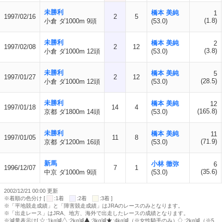
未勝利
橋本 美純
1
1997/02/16
2
5
(1.8)
小倉 ダ1000m 9頭
(53.0)
未勝利
橋本 美純
2
1997/02/08
2
12
(3.8)
小倉 ダ1000m 12頭
(53.0)
未勝利
橋本 美純
5
1997/01/27
2
12
(28.5)
小倉 ダ1000m 12頭
(53.0)
未勝利
橋本 美純
12
1997/01/18
14
4
(165.8)
京都 ダ1800m 14頭
(53.0)
未勝利
橋本 美純
11
1997/01/05
11
8
(71.9)
京都 ダ1200m 16頭
(53.0)
新馬
小林 徹弥
6
1996/12/07
7
1
(35.6)
中京 ダ1000m 9頭
(53.0)
2002/12/21 00:00 更新
※着順の色分け [
:1着
:2着
:3着 ]
※「平地競走成績」と「障害競走成績」はJRAのレースのみとなります。
※「出走レース」はJRA、地方、海外で出走したレースの成績となります。
※減量表示は[
:1kg減
:2kg減
:3kg減
:4kg減（※女性騎手のみ）
:2kg減（※5