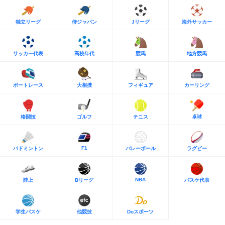
独立リーグ
侍ジャパン
Jリーグ
海外サッカー
サッカー代表
高校年代
競馬
地方競馬
ボートレース
大相撲
フィギュア
カーリング
格闘技
ゴルフ
テニス
卓球
F1
バドミントン
バレーボール
ラグビー
NBA
陸上
Bリーグ
バスケ代表
学生バスケ
他競技
Doスポーツ