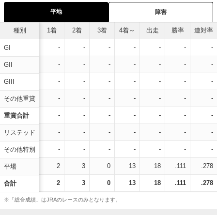
平地
障害
種別
1着
2着
3着
4着～
出走
勝率
連対率
-
-
-
-
-
-
-
GI
-
-
-
-
-
-
-
GII
-
-
-
-
-
-
-
GIII
-
-
-
-
-
-
-
その他重賞
-
-
-
-
-
-
-
重賞合計
-
-
-
-
-
-
-
リステッド
-
-
-
-
-
-
-
その他特別
2
3
0
13
18
.111
.278
平場
2
3
0
13
18
.111
.278
合計
※「総合成績」はJRAのレースのみとなります。