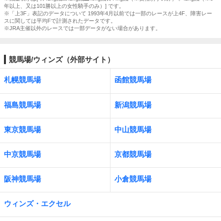
年以上、又は101勝以上の女性騎手のみ）] です。
※「上3F」表記のデータについて 1993年4月以前では一部のレースが上4F、障害レー
スに関しては平均Fで計測されたデータです。
※JRA主催以外のレースでは一部データがない場合があります。
競馬場/ウィンズ（外部サイト）
札幌競馬場
函館競馬場
福島競馬場
新潟競馬場
東京競馬場
中山競馬場
中京競馬場
京都競馬場
阪神競馬場
小倉競馬場
ウィンズ・エクセル