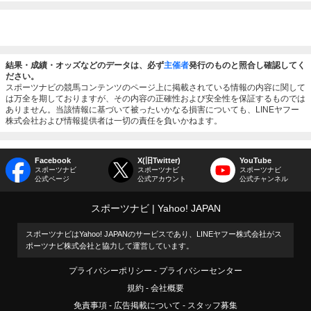
結果・成績・オッズなどのデータは、必ず
主催者
発行のものと照合し確認してく
ださい。
スポーツナビの競馬コンテンツのページ上に掲載されている情報の内容に関して
は万全を期しておりますが、その内容の正確性および安全性を保証するものでは
ありません。当該情報に基づいて被ったいかなる損害についても、LINEヤフー
株式会社および情報提供者は一切の責任を負いかねます。
Facebook
X(旧Twitter)
YouTube
スポーツナビ
スポーツナビ
スポーツナビ
公式ページ
公式アカウント
公式チャンネル
スポーツナビ
Yahoo! JAPAN
スポーツナビはYahoo! JAPANのサービスであり、LINEヤフー株式会社がス
ポーツナビ株式会社と協力して運営しています。
プライバシーポリシー
プライバシーセンター
規約
会社概要
免責事項
広告掲載について
スタッフ募集