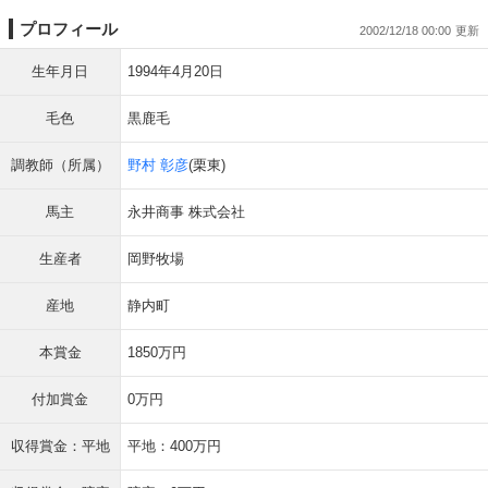
プロフィール
2002/12/18 00:00
生年月日
1994年4月20日
毛色
黒鹿毛
調教師（所属）
野村 彰彦
(栗東)
馬主
永井商事 株式会社
生産者
岡野牧場
産地
静内町
本賞金
1850万円
付加賞金
0万円
収得賞金：平地
平地：400万円