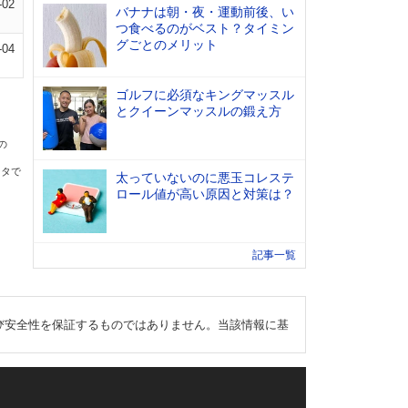
-02
バナナは朝・夜・運動前後、い
つ食べるのがベスト？タイミン
グごとのメリット
-04
ゴルフに必須なキングマッスル
とクイーンマッスルの鍛え方
の
ータで
太っていないのに悪玉コレステ
ロール値が高い原因と対策は？
記事一覧
び安全性を保証するものではありません。当該情報に基