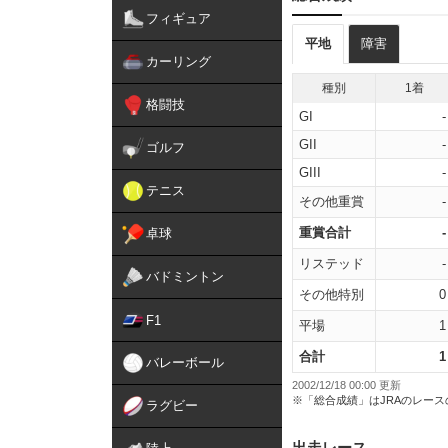
フィギュア
平地
障害
カーリング
種別
1着
格闘技
GI
-
GII
-
ゴルフ
GIII
-
テニス
その他重賞
-
重賞合計
-
卓球
リステッド
-
バドミントン
その他特別
0
F1
平場
1
合計
1
バレーボール
2002/12/18 00:00 更新
※「総合成績」はJRAのレー
ラグビー
出走レース