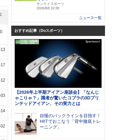
サンケイスポーツ
2026/8/8 10:39
位
ニュース一覧
おすすめ記事（Doスポーツ）
10
-13
-17
-12
【2026年上半期アイアン座談会】「なんじ
-03
ゃこりゃ？」識者が驚いたコブラの3Dプリ
ンテッドアイアン、その実力とは
-14
自慢のバックラインを目指す！
HIITでおこなう「背中徹底トレ
-02
ーニング」