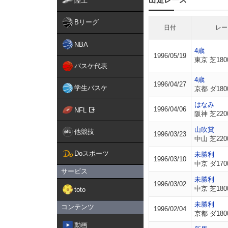
陸上
Bリーグ
日付
レー
NBA
4歳
1996/05/19
東京 芝180
バスケ代表
4歳
1996/04/27
学生バスケ
京都 ダ180
はなみ
1996/04/06
NFL
阪神 芝220
山吹賞
他競技
1996/03/23
中山 芝220
Doスポーツ
未勝利
1996/03/10
中京 ダ170
サービス
未勝利
1996/03/02
中京 芝180
toto
未勝利
コンテンツ
1996/02/04
京都 ダ180
動画