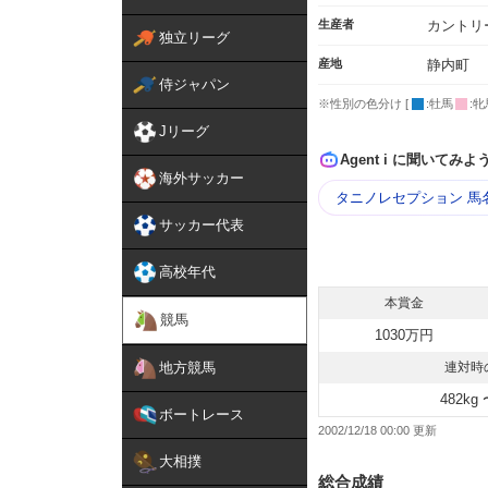
生産者
カントリ
独立リーグ
産地
静内町
侍ジャパン
※性別の色分け [
:牡馬
:牝
Jリーグ
Agent i に聞いてみよ
海外サッカー
タニノレセプション 馬
サッカー代表
高校年代
本賞金
競馬
1030万円
地方競馬
連対時
482kg 
ボートレース
2002/12/18 00:00
大相撲
総合成績