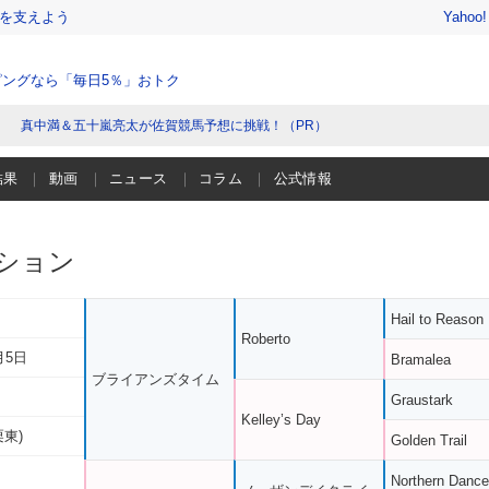
を支えよう
Yahoo
ングなら「毎日5％」おトク
真中満＆五十嵐亮太が佐賀競馬予想に挑戦！（PR）
結果
動画
ニュース
コラム
公式情報
ション
Hail to Reason
Roberto
月5日
Bramalea
ブライアンズタイム
Graustark
Kelley’s Day
栗東)
Golden Trail
Northern Dance