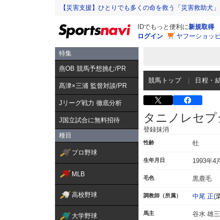
【災害支援】ひとりでも多くの命を救う「災害救助犬」
IDでもっと便利に
新規取得
ログイン
ヤフーショッピ
特集
燕OB 競馬予想挑む/PR
競馬トップ
日程・
髙津×三浦 監督対談/PR
Jリーグ戦力 徹底分析
タニノレセプ
J国立試合に無料招待
登録抹消
種目
性齢
牡
プロ野球
生年月日
1993年4
MLB
毛色
黒鹿毛
高校野球
調教師（所属）
中尾 正
(
馬主
谷水 雄三
大学野球