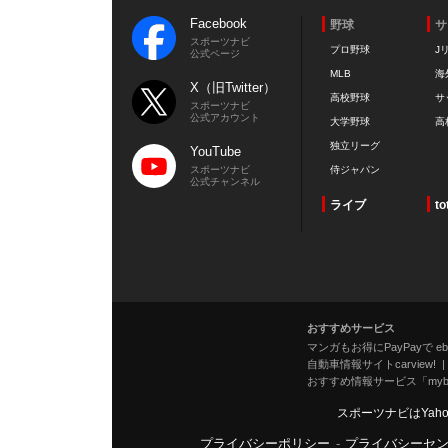
Facebook
野球
サ
スポーツナビ
プロ野球
J
公式ページ
MLB
海
X（旧Twitter）
高校野球
サ
スポーツナビ
公式アカウント
大学野球
高
独立リーグ
YouTube
スポーツナビ
侍ジャパン
公式チャンネル
ライブ
to
おすすめサービス
マンガもお得にPayPayで eboo
自動車情報サイトcarview!
おすすめ情報サービス「mybe
スポーツナビはYah
プライバシーポリシー
-
プライバシーセ