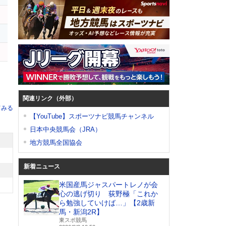
関連リンク（外部）
てみる
【YouTube】スポーツナビ競馬チャンネル
日本中央競馬会（JRA）
地方競馬全国協会
新着ニュース
米国産馬ジャスパートレノが会
心の逃げ切り 荻野極「これか
ら勉強していけば…」【2歳新
馬・新潟2R】
東スポ競馬