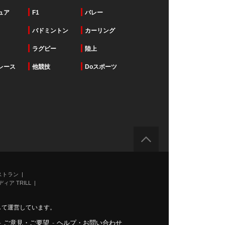
ュア
F1
バレー
バドミントン
カーリング
ラグビー
陸上
レース
他競技
Doスポーツ
ストラン
ィア TRILL
力して運営しています。
-
ご意見・ご要望
-
ヘルプ・お問い合わせ