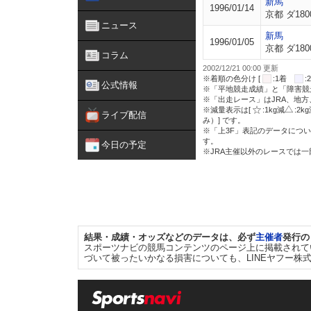
新馬
1996/01/14
京都 ダ180
ニュース
新馬
1996/01/05
京都 ダ180
コラム
2002/12/21 00:00 更新
※着順の色分け [
:1着
公式情報
※「平地競走成績」と「障害競
※「出走レース」はJRA、地
※減量表示は[
:1kg減
:2k
ライブ配信
み）] です。
※「上3F」表記のデータについ
す。
今日の予定
※JRA主催以外のレースでは
結果・成績・オッズなどのデータは、必ず
主催者
発行の
スポーツナビの競馬コンテンツのページ上に掲載されて
づいて被ったいかなる損害についても、LINEヤフー株