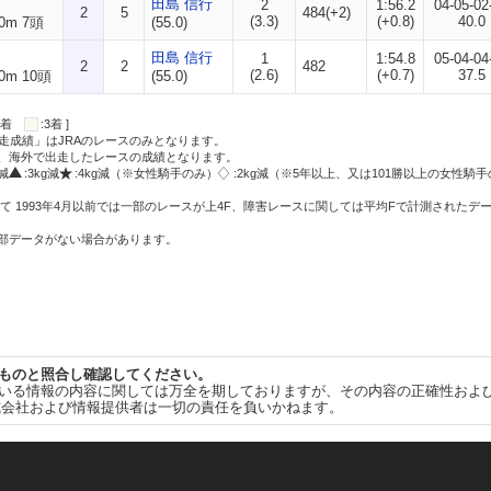
田島 信行
2
1:56.2
04-05-02
2
5
484(+2)
(3.3)
(+0.8)
40.0
0m 7頭
(55.0)
田島 信行
1
1:54.8
05-04-04
2
2
482
(2.6)
(+0.7)
37.5
0m 10頭
(55.0)
:2着
:3着 ]
走成績」はJRAのレースのみとなります。
方、海外で出走したレースの成績となります。
g減
:3kg減
:4kg減（※女性騎手のみ）
:2kg減（※5年以上、又は101勝以上の女性騎手
て 1993年4月以前では一部のレースが上4F、障害レースに関しては平均Fで計測されたデ
一部データがない場合があります。
ものと照合し確認してください。
いる情報の内容に関しては万全を期しておりますが、その内容の正確性およ
式会社および情報提供者は一切の責任を負いかねます。