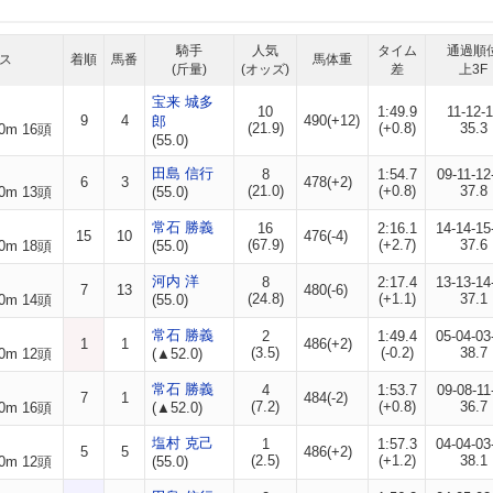
騎手
人気
タイム
通過順
ス
着順
馬番
馬体重
(斤量)
(オッズ)
差
上3F
宝来 城多
10
1:49.9
11-12-
9
4
490(+12)
郎
(21.9)
(+0.8)
35.3
0m 16頭
(55.0)
田島 信行
8
1:54.7
09-11-12
6
3
478(+2)
(21.0)
(+0.8)
37.8
0m 13頭
(55.0)
常石 勝義
16
2:16.1
14-14-15
15
10
476(-4)
(67.9)
(+2.7)
37.6
0m 18頭
(55.0)
河内 洋
8
2:17.4
13-13-14
7
13
480(-6)
(24.8)
(+1.1)
37.1
0m 14頭
(55.0)
常石 勝義
2
1:49.4
05-04-03
1
1
486(+2)
(3.5)
(-0.2)
38.7
0m 12頭
(▲52.0)
常石 勝義
4
1:53.7
09-08-11
7
1
484(-2)
(7.2)
(+0.8)
36.7
0m 16頭
(▲52.0)
塩村 克己
1
1:57.3
04-04-03
5
5
486(+2)
(2.5)
(+1.2)
38.1
0m 12頭
(55.0)