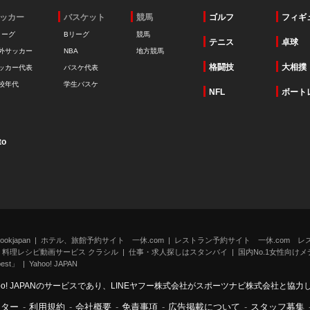
ッカー
バスケット
競馬
ゴルフ
フィギ
リーグ
Bリーグ
競馬
テニス
卓球
外サッカー
NBA
地方競馬
格闘技
大相撲
ッカー代表
バスケ代表
校年代
学生バスケ
NFL
ボート
to
kjapan
ホテル、旅館予約サイト 一休.com
レストラン予約サイト 一休.com レ
料理レシピ動画サービス クラシル
仕事・求人探しはスタンバイ
国内No.1女性向けメデ
st」
Yahoo! JAPAN
oo! JAPANのサービスであり、LINEヤフー株式会社がスポーツナビ株式会社と協
ンター
-
利用規約
-
会社概要
-
免責事項
-
広告掲載について
-
スタッフ募集