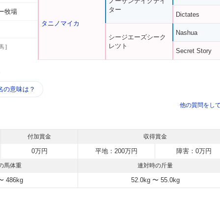
ノーザンデイクテイ
ター
ー牧場
Dictates
タニノマイカ
Nashua
シージエーズシーク
レツト
馬 ]
Secret Story
う
名の意味は？
他の質問をし
付加賞金
収得賞金
0万円
平地：200万円
障害：0万円
の馬体重
連対時の斤量
〜 486kg
52.0kg 〜 55.0kg