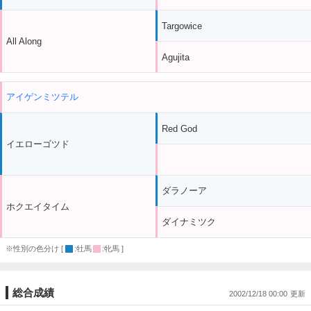
Targowice
All Along
Agujita
アイゲンミツテル
Red God
イエローゴツド
ダラノーア
ホクエイタイム
ダイナミツク
※性別の色分け [
:牡馬
:牝馬 ]
総合成績
2002/12/18 00:00