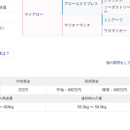
クスプレス
アローエクスプレス
ソーダストリ
牧場
ム
マイアロー
ミシアーフ
マツオーマンナ
馬 ]
ワカマツオー
う
味は？
他の質問をし
付加賞金
収得賞金
0万円
平地：400万円
障害：400万円
の馬体重
連対時の斤量
〜 454kg
55.0kg 〜 59.0kg