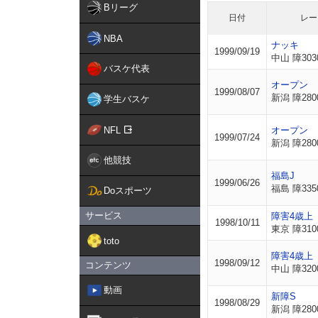
Bリーグ
日付
レー
NBA
ナッキ
1999/09/19
中山 障303
バスケ代表
オープン
1999/08/07
新潟 障280
学生バスケ
NFL
オープン
1999/07/24
新潟 障280
他競技
福島J
1999/06/26
福島 障335
Doスポーツ
サービス
障害4歳上
1998/10/11
東京 障310
toto
障害4歳上
1998/09/12
コンテンツ
中山 障320
動画
新障S
1998/08/29
新潟 障280