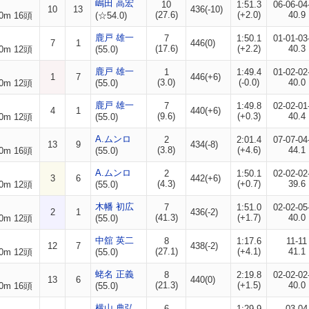
嶋田 高宏
10
1:51.3
06-06-04
10
13
436(-10)
(27.6)
(+2.0)
40.9
0m 16頭
(☆54.0)
鹿戸 雄一
7
1:50.1
01-01-03
7
1
446(0)
(17.6)
(+2.2)
40.3
0m 12頭
(55.0)
鹿戸 雄一
1
1:49.4
01-02-02
1
7
446(+6)
(3.0)
(-0.0)
40.0
0m 12頭
(55.0)
鹿戸 雄一
7
1:49.8
02-02-01
4
1
440(+6)
(9.6)
(+0.3)
40.4
0m 12頭
(55.0)
A.ムンロ
2
2:01.4
07-07-04
13
9
434(-8)
(3.8)
(+4.6)
44.1
0m 16頭
(55.0)
A.ムンロ
2
1:50.1
02-02-02
3
6
442(+6)
(4.3)
(+0.7)
39.6
0m 12頭
(55.0)
木幡 初広
7
1:51.0
02-02-05
2
1
436(-2)
(41.3)
(+1.7)
40.0
0m 12頭
(55.0)
中舘 英二
8
1:17.6
11-11
12
7
438(-2)
(27.1)
(+4.1)
41.1
0m 12頭
(55.0)
蛯名 正義
8
2:19.8
02-02-02
13
6
440(0)
(21.3)
(+1.5)
40.0
0m 16頭
(55.0)
横山 典弘
6
1:29.9
03-04