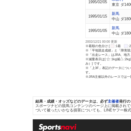
1995/02/05
東京 ダ140
新馬
1995/01/15
中山 ダ180
新馬
1995/01/05
中山 ダ180
2002/12/21 00:00 更新
※着順の色分け [
:1着
※「平地競走成績」と「障害競
※「出走レース」はJRA、地
※減量表示は[
:1kg減
:2k
み）] です。
※「上3F」表記のデータについ
す。
※JRA主催以外のレースでは
結果・成績・オッズなどのデータは、必ず
主催者
発行の
スポーツナビの競馬コンテンツのページ上に掲載されて
づいて被ったいかなる損害についても、LINEヤフー株