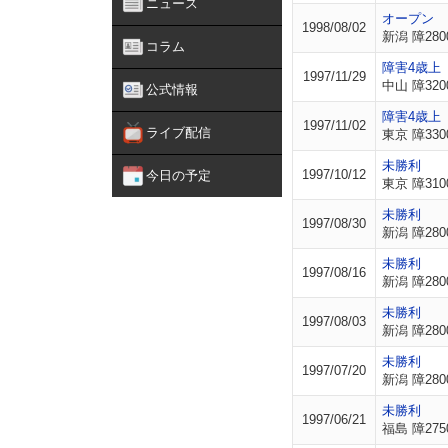
ニュース
オープン
1998/08/02
新潟 障280
コラム
障害4歳上
1997/11/29
中山 障320
公式情報
障害4歳上
1997/11/02
ライブ配信
東京 障330
未勝利
1997/10/12
今日の予定
東京 障310
未勝利
1997/08/30
新潟 障280
未勝利
1997/08/16
新潟 障280
未勝利
1997/08/03
新潟 障280
未勝利
1997/07/20
新潟 障280
未勝利
1997/06/21
福島 障275