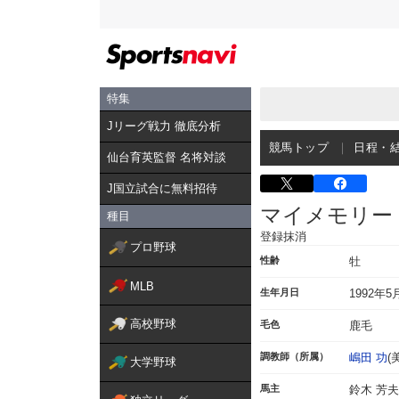
特集
Jリーグ戦力 徹底分析
競馬トップ
日程・
仙台育英監督 名将対談
J国立試合に無料招待
マイメモリー
種目
登録抹消
プロ野球
性齢
牡
MLB
生年月日
1992年5
高校野球
毛色
鹿毛
調教師（所属）
嶋田 功
(
大学野球
馬主
鈴木 芳夫