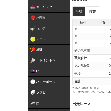
カーリング
平地
障害
格闘技
種別
1着
ゴルフ
JGI
-
JGII
-
テニス
JGIII
-
卓球
その他重賞
-
重賞合計
-
バドミントン
その他特別
0
F1
平場
1
合計
1
バレーボール
2002/12/18 00:00 更新
ラグビー
※「総合成績」はJRAのレー
陸上
出走レース