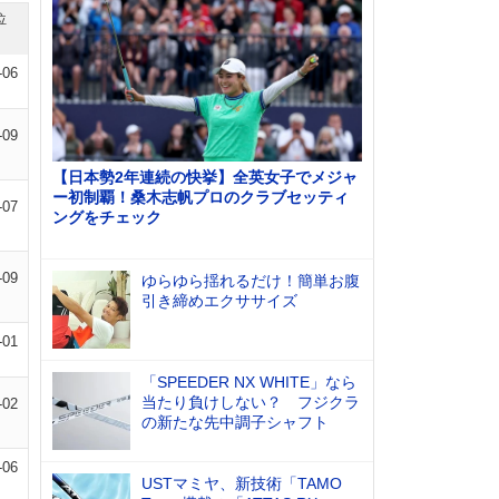
位
-06
-09
【日本勢2年連続の快挙】全英女子でメジャ
ー初制覇！桑木志帆プロのクラブセッティ
-07
ングをチェック
-09
ゆらゆら揺れるだけ！簡単お腹
引き締めエクササイズ
-01
「SPEEDER NX WHITE」なら
当たり負けしない？ フジクラ
-02
の新たな先中調子シャフト
-06
USTマミヤ、新技術「TAMO