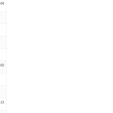
-04
-02
-13