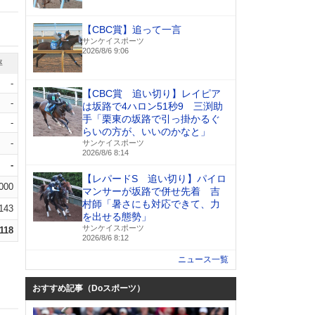
【CBC賞】追って一言
サンケイスポーツ
2026/8/6 9:06
率
-
【CBC賞 追い切り】レイピア
-
は坂路で4ハロン51秒9 三渕助
手「栗東の坂路で引っ掛かるぐ
-
らいの方が、いいのかなと」
-
サンケイスポーツ
2026/8/6 8:14
-
【レパードS 追い切り】パイロ
.000
マンサーが坂路で併せ先着 吉
村師「暑さにも対応できて、力
.143
を出せる態勢」
サンケイスポーツ
.118
2026/8/6 8:12
ニュース一覧
おすすめ記事（Doスポーツ）