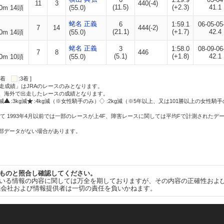
11
3
440(-4)
(11.5)
(+2.3)
41.1
0m 14頭
(55.0)
蛯名 正義
6
1:59.1
06-05-05
7
14
444(-2)
(21.1)
(+1.7)
42.4
0m 14頭
(55.0)
蛯名 正義
3
1:58.0
08-09-06
7
8
446
(5.1)
(+1.8)
42.1
0m 10頭
(55.0)
:2着
:3着 ]
走成績」はJRAのレースのみとなります。
方、海外で出走したレースの成績となります。
g減
:3kg減
:4kg減（※女性騎手のみ）
:2kg減（※5年以上、又は101勝以上の女性騎手
て 1993年4月以前では一部のレースが上4F、障害レースに関しては平均Fで計測されたデ
一部データがない場合があります。
ものと照合し確認してください。
いる情報の内容に関しては万全を期しておりますが、その内容の正確性およ
式会社および情報提供者は一切の責任を負いかねます。