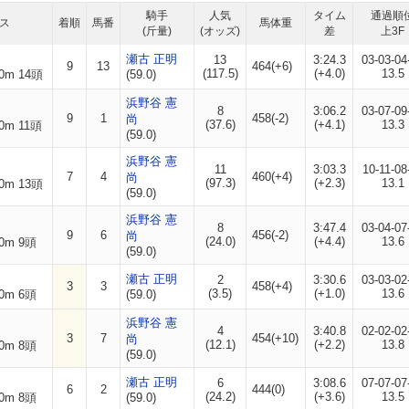
騎手
人気
タイム
通過順
ス
着順
馬番
馬体重
(斤量)
(オッズ)
差
上3F
瀬古 正明
13
3:24.3
03-03-04
9
13
464(+6)
(117.5)
(+4.0)
13.5
0m 14頭
(59.0)
浜野谷 憲
8
3:06.2
03-07-09
9
1
458(-2)
尚
(37.6)
(+4.1)
13.3
0m 11頭
(59.0)
浜野谷 憲
11
3:03.3
10-11-08
7
4
460(+4)
尚
(97.3)
(+2.3)
13.1
0m 13頭
(59.0)
浜野谷 憲
8
3:47.4
03-04-07
9
6
456(-2)
尚
(24.0)
(+4.4)
13.6
0m 9頭
(59.0)
瀬古 正明
2
3:30.6
03-03-02
3
3
458(+4)
(3.5)
(+1.0)
13.6
0m 6頭
(59.0)
浜野谷 憲
4
3:40.8
02-02-02
3
7
454(+10)
尚
(12.1)
(+2.2)
13.8
0m 8頭
(59.0)
瀬古 正明
6
3:08.6
07-07-07
6
2
444(0)
(24.2)
(+3.6)
13.5
0m 8頭
(59.0)