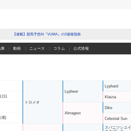
【連載】競馬予想AI『VUMA』の3連複指南
結果
動画
ニュース
コラム
公式情報
Lyphard
Lypheor
月2日
Klaizia
トロメオ
Dike
Almagest
美浦)
Celestial Sun
スパニツシユ