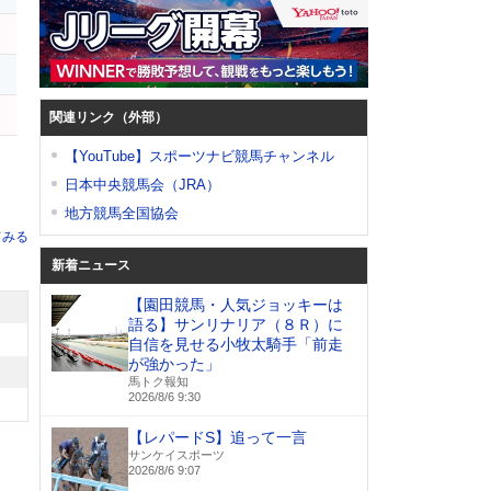
ー
関連リンク（外部）
【YouTube】スポーツナビ競馬チャンネル
日本中央競馬会（JRA）
地方競馬全国協会
てみる
新着ニュース
【園田競馬・人気ジョッキーは
語る】サンリナリア（８Ｒ）に
自信を見せる小牧太騎手「前走
が強かった」
馬トク報知
2026/8/6 9:30
【レパードS】追って一言
サンケイスポーツ
2026/8/6 9:07