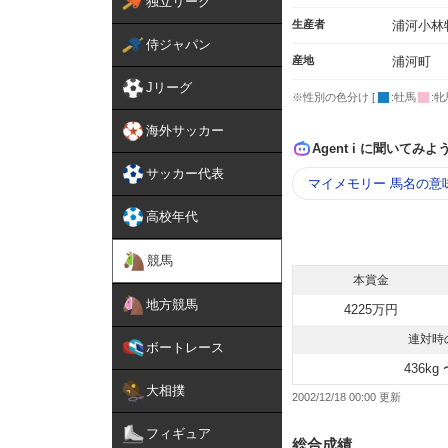
独立リーグ
生産者
浦河小林
侍ジャパン
産地
浦河町
Jリーグ
※性別の色分け [
:牡馬
:牝
海外サッカー
Agent i に聞いてみよ
サッカー代表
マイメモリー 馬名の意
高校年代
競馬
本賞金
地方競馬
4225万円
連対時
ボートレース
436kg 
大相撲
2002/12/18 00:00
フィギュア
総合成績