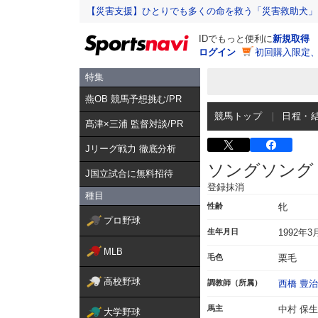
【災害支援】ひとりでも多くの命を救う「災害救助犬」
IDでもっと便利に
新規取得
ログイン
初回購入限定
特集
燕OB 競馬予想挑む/PR
競馬トップ
日程・
髙津×三浦 監督対談/PR
Jリーグ戦力 徹底分析
ソングソング
J国立試合に無料招待
登録抹消
種目
性齢
牝
プロ野球
生年月日
1992年3
MLB
毛色
栗毛
高校野球
調教師（所属）
西橋 豊治
馬主
中村 保生
大学野球