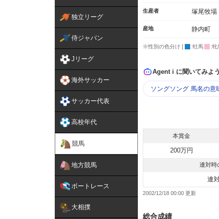
生産者
塚尾牧場
独立リーグ
産地
静内町
侍ジャパン
※性別の色分け [
:牡馬
:牝
Jリーグ
Agent i に聞いてみよ
海外サッカー
ソングソング 馬名の意
サッカー代表
高校年代
本賞金
競馬
200万円
地方競馬
連対時
連
ボートレース
2002/12/18 00:00
大相撲
総合成績