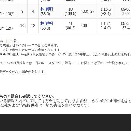
林 満明
10
1:13.5
09-08
9
4
438(+2)
(139.5)
(+2.4)
37.2
0m 10頭
(53.0)
林 満明
11
1:13.1
05-05
10
12
436
(86.2)
(+4.0)
37.4
0m 12頭
(53.0)
:2着
:3着 ]
走成績」はJRAのレースのみとなります。
方、海外で出走したレースの成績となります。
g減
:3kg減
:4kg減（※女性騎手のみ）
:2kg減（※5年以上、又は101勝以上の女性騎手
て 1993年4月以前では一部のレースが上4F、障害レースに関しては平均Fで計測されたデ
一部データがない場合があります。
ものと照合し確認してください。
いる情報の内容に関しては万全を期しておりますが、その内容の正確性およ
式会社および情報提供者は一切の責任を負いかねます。