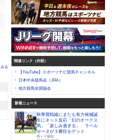
関連リンク（外部）
てみる
【YouTube】スポーツナビ競馬チャンネル
日本中央競馬会（JRA）
地方競馬全国協会
新着ニュース
秋華賞戦線にまたも有力候補誕
生にネット反応「幻のオークス
馬」「楽しみ過ぎる」 ラベル
セーヌが３勝目をゲット
馬トク報知