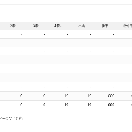
2着
3着
4着～
出走
勝率
連対
-
-
-
-
-
-
-
-
-
-
-
-
-
-
-
-
-
-
-
-
-
-
-
-
-
-
-
-
-
-
-
-
-
-
-
0
0
19
19
.000
0
0
19
19
.000
スのみとなります。