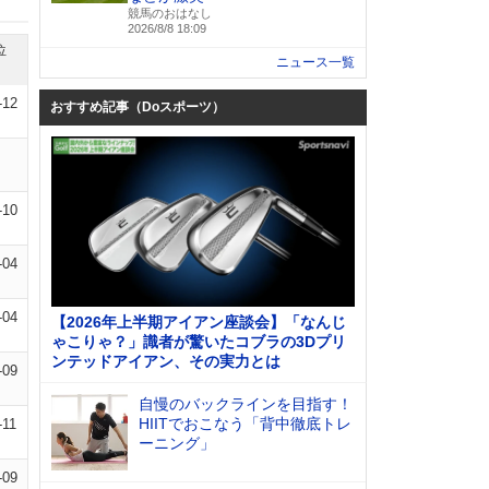
競馬のおはなし
2026/8/8 18:09
位
ニュース一覧
-12
おすすめ記事（Doスポーツ）
-10
-04
-04
【2026年上半期アイアン座談会】「なんじ
ゃこりゃ？」識者が驚いたコブラの3Dプリ
ンテッドアイアン、その実力とは
-09
自慢のバックラインを目指す！
HIITでおこなう「背中徹底トレ
-11
ーニング」
-09