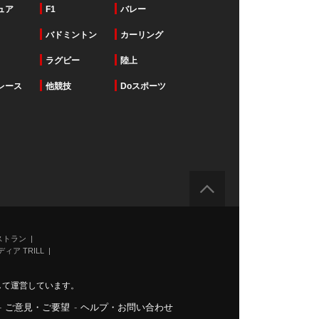
ュア
F1
バレー
バドミントン
カーリング
ラグビー
陸上
レース
他競技
Doスポーツ
ストラン
ィア TRILL
力して運営しています。
-
ご意見・ご要望
-
ヘルプ・お問い合わせ