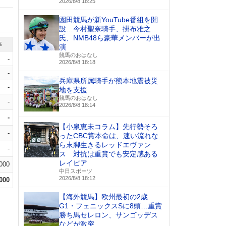
2026/8/8 18:25
園田競馬が新YouTube番組を開
設…今村聖奈騎手、掛布雅之
氏、NMB48ら豪華メンバーが出
率
演
競馬のおはなし
-
2026/8/8 18:18
-
兵庫県所属騎手が熊本地震被災
-
地を支援
競馬のおはなし
-
2026/8/8 18:14
-
【小泉恵未コラム】先行勢そろ
-
ったCBC賞本命は、速い流れな
ら末脚生きるレッドエヴァン
-
ス 対抗は重賞でも安定感ある
レイピア
.000
中日スポーツ
2026/8/8 18:12
.000
【海外競馬】欧州最初の2歳
G1・フェニックスSに8頭…重賞
勝ち馬セレロン、サンゴッデス
などが激突