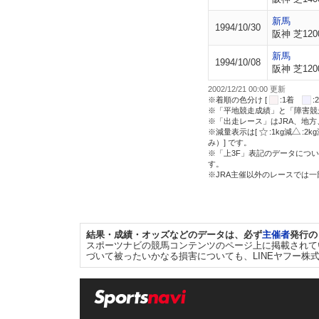
新馬
1994/10/30
阪神 芝120
新馬
1994/10/08
阪神 芝120
2002/12/21 00:00 更新
※着順の色分け [
:1着
※「平地競走成績」と「障害競
※「出走レース」はJRA、地
※減量表示は[
:1kg減
:2k
み）] です。
※「上3F」表記のデータについ
す。
※JRA主催以外のレースでは
結果・成績・オッズなどのデータは、必ず
主催者
発行の
スポーツナビの競馬コンテンツのページ上に掲載されて
づいて被ったいかなる損害についても、LINEヤフー株