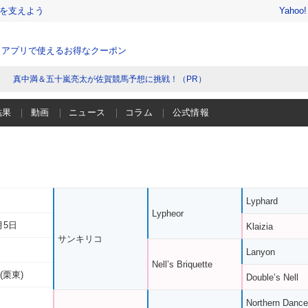
を支えよう
Yahoo
、アプリで使えるお得なクーポン
真中満＆五十嵐亮太が佐賀競馬予想に挑戦！（PR）
結果
動画
ニュース
コラム
公式情報
Lyphard
Lypheor
月5日
Klaizia
サンキリコ
Lanyon
Nell’s Briquette
(栗東)
Double’s Nell
Northern Dance