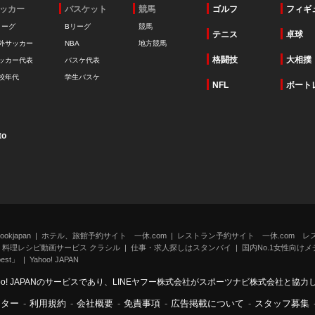
ッカー
バスケット
競馬
ゴルフ
フィギ
リーグ
Bリーグ
競馬
テニス
卓球
外サッカー
NBA
地方競馬
格闘技
大相撲
ッカー代表
バスケ代表
校年代
学生バスケ
NFL
ボート
to
kjapan
ホテル、旅館予約サイト 一休.com
レストラン予約サイト 一休.com レ
料理レシピ動画サービス クラシル
仕事・求人探しはスタンバイ
国内No.1女性向けメデ
st」
Yahoo! JAPAN
oo! JAPANのサービスであり、LINEヤフー株式会社がスポーツナビ株式会社と協
ンター
-
利用規約
-
会社概要
-
免責事項
-
広告掲載について
-
スタッフ募集