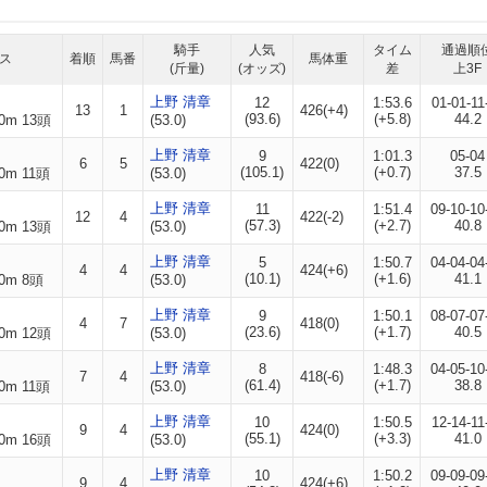
騎手
人気
タイム
通過順
ス
着順
馬番
馬体重
(斤量)
(オッズ)
差
上3F
上野 清章
12
1:53.6
01-01-11
13
1
426(+4)
(93.6)
(+5.8)
44.2
0m 13頭
(53.0)
上野 清章
9
1:01.3
05-04
6
5
422(0)
(105.1)
(+0.7)
37.5
0m 11頭
(53.0)
上野 清章
11
1:51.4
09-10-10
12
4
422(-2)
(57.3)
(+2.7)
40.8
0m 13頭
(53.0)
上野 清章
5
1:50.7
04-04-04
4
4
424(+6)
(10.1)
(+1.6)
41.1
0m 8頭
(53.0)
上野 清章
9
1:50.1
08-07-07
4
7
418(0)
(23.6)
(+1.7)
40.5
0m 12頭
(53.0)
上野 清章
8
1:48.3
04-05-10
7
4
418(-6)
(61.4)
(+1.7)
38.8
0m 11頭
(53.0)
上野 清章
10
1:50.5
12-14-11
9
4
424(0)
(55.1)
(+3.3)
41.0
0m 16頭
(53.0)
上野 清章
10
1:50.2
09-09-09
9
4
424(+6)