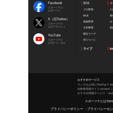
Facebook
野球
サ
スポーツナビ
プロ野球
J
公式ページ
MLB
海
X（旧Twitter）
高校野球
サ
スポーツナビ
公式アカウント
大学野球
高
独立リーグ
YouTube
スポーツナビ
侍ジャパン
公式チャンネル
ライブ
to
おすすめサービス
マンガもお得にPayPayで eboo
自動車情報サイトcarview!
おすすめ情報サービス「mybe
スポーツナビはYah
プライバシーポリシー
-
プライバシーセ