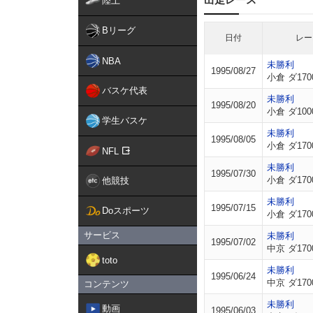
陸上
Bリーグ
日付
レー
NBA
未勝利
1995/08/27
小倉 ダ170
バスケ代表
未勝利
1995/08/20
小倉 ダ100
学生バスケ
未勝利
1995/08/05
小倉 ダ170
NFL
未勝利
1995/07/30
小倉 ダ170
他競技
未勝利
1995/07/15
Doスポーツ
小倉 ダ170
サービス
未勝利
1995/07/02
中京 ダ170
toto
未勝利
1995/06/24
中京 ダ170
コンテンツ
未勝利
動画
1995/06/03