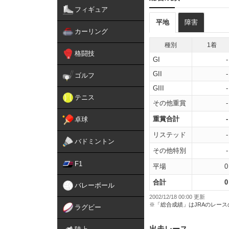
フィギュア
平地
障害
カーリング
種別
1着
格闘技
GI
-
GII
-
ゴルフ
GIII
-
テニス
その他重賞
-
重賞合計
-
卓球
リステッド
-
バドミントン
その他特別
-
F1
平場
0
合計
0
バレーボール
2002/12/18 00:00 更新
※「総合成績」はJRAのレー
ラグビー
出走レース