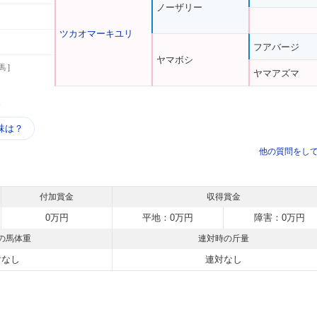
ノーザリー
ツカオマーキユリ
フアバージ
ヤマボシ
馬 ]
ヤマアズマ
う
味は？
他の質問をし
付加賞金
収得賞金
0万円
平地：0万円
障害：0万円
の馬体重
連対時の斤量
対なし
連対なし