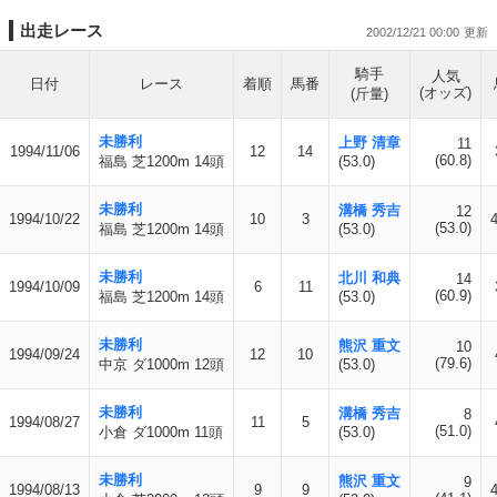
出走レース
2002/12/21 00:00
騎手
人気
日付
レース
着順
馬番
(オッズ)
(斤量)
未勝利
上野 清章
11
1994/11/06
12
14
(60.8)
福島 芝1200m 14頭
(53.0)
未勝利
溝橋 秀吉
12
1994/10/22
10
3
(53.0)
福島 芝1200m 14頭
(53.0)
未勝利
北川 和典
14
1994/10/09
6
11
(60.9)
福島 芝1200m 14頭
(53.0)
未勝利
熊沢 重文
10
1994/09/24
12
10
(79.6)
中京 ダ1000m 12頭
(53.0)
未勝利
溝橋 秀吉
8
1994/08/27
11
5
(51.0)
小倉 ダ1000m 11頭
(53.0)
未勝利
熊沢 重文
9
1994/08/13
9
9