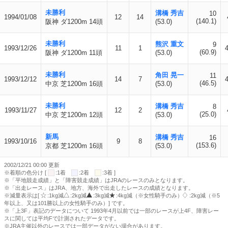
未勝利
溝橋 秀吉
10
1994/01/08
12
14
(140.1)
阪神 ダ1200m 14頭
(53.0)
未勝利
熊沢 重文
9
1993/12/26
11
1
(60.9)
阪神 ダ1200m 11頭
(53.0)
未勝利
角田 晃一
11
1993/12/12
14
7
(46.5)
中京 芝1200m 16頭
(53.0)
未勝利
溝橋 秀吉
8
1993/11/27
12
2
(25.0)
中京 芝1200m 12頭
(53.0)
新馬
溝橋 秀吉
16
1993/10/16
9
8
(153.6)
京都 芝1200m 16頭
(53.0)
2002/12/21 00:00 更新
※着順の色分け [
:1着
:2着
:3着 ]
※「平地競走成績」と「障害競走成績」はJRAのレースのみとなります。
※「出走レース」はJRA、地方、海外で出走したレースの成績となります。
※減量表示は[
:1kg減
:2kg減
:3kg減
:4kg減（※女性騎手のみ）
:2kg減（※5
年以上、又は101勝以上の女性騎手のみ）] です。
※「上3F」表記のデータについて 1993年4月以前では一部のレースが上4F、障害レー
スに関しては平均Fで計測されたデータです。
※JRA主催以外のレースでは一部データがない場合があります。