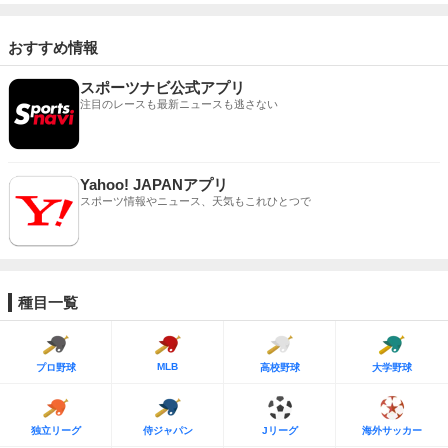
おすすめ情報
スポーツナビ公式アプリ
注目のレースも最新ニュースも逃さない
Yahoo! JAPANアプリ
スポーツ情報やニュース、天気もこれひとつで
種目一覧
MLB
プロ野球
高校野球
大学野球
独立リーグ
侍ジャパン
Jリーグ
海外サッカー