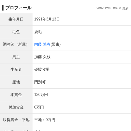
プロフィール
2002/12/18 00:00
生年月日
1991年3月13日
毛色
鹿毛
調教師（所属）
内藤 繁春
(栗東)
馬主
加藤 久枝
生産者
優駿牧場
産地
門別町
本賞金
130万円
付加賞金
0万円
収得賞金：平地
平地：0万円