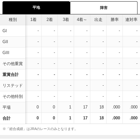
平地
障害
種別
1着
2着
3着
4着～
出走
勝率
連対率
-
-
-
-
-
-
-
GI
-
-
-
-
-
-
-
GII
-
-
-
-
-
-
-
GIII
-
-
-
-
-
-
-
その他重賞
-
-
-
-
-
-
-
重賞合計
-
-
-
-
-
-
-
リステッド
-
-
-
-
-
-
-
その他特別
0
0
1
17
18
.000
.000
平場
0
0
1
17
18
.000
.000
合計
※「総合成績」はJRAのレースのみとなります。