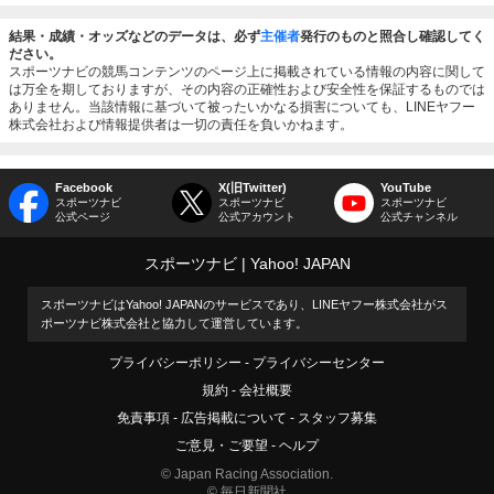
結果・成績・オッズなどのデータは、必ず
主催者
発行のものと照合し確認してく
ださい。
スポーツナビの競馬コンテンツのページ上に掲載されている情報の内容に関して
は万全を期しておりますが、その内容の正確性および安全性を保証するものでは
ありません。当該情報に基づいて被ったいかなる損害についても、LINEヤフー
株式会社および情報提供者は一切の責任を負いかねます。
Facebook
X(旧Twitter)
YouTube
スポーツナビ
スポーツナビ
スポーツナビ
公式ページ
公式アカウント
公式チャンネル
スポーツナビ
Yahoo! JAPAN
スポーツナビはYahoo! JAPANのサービスであり、LINEヤフー株式会社がス
ポーツナビ株式会社と協力して運営しています。
プライバシーポリシー
プライバシーセンター
規約
会社概要
免責事項
広告掲載について
スタッフ募集
ご意見・ご要望
ヘルプ
© Japan Racing Association.
© 毎日新聞社