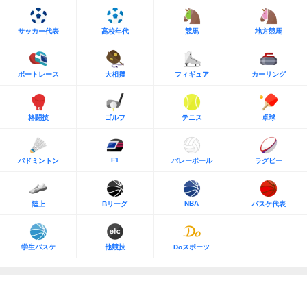
サッカー代表
高校年代
競馬
地方競馬
ボートレース
大相撲
フィギュア
カーリング
格闘技
ゴルフ
テニス
卓球
F1
バドミントン
バレーボール
ラグビー
NBA
陸上
Bリーグ
バスケ代表
学生バスケ
他競技
Doスポーツ