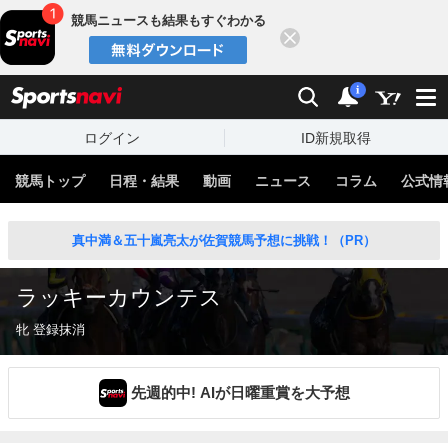
競馬ニュースも結果もすぐわかる
閉じる
スポーツナビ
検索
通知
i
ログイン
ID新規取得
競馬トップ
日程・結果
動画
ニュース
コラム
公式情
真中満＆五十嵐亮太が佐賀競馬予想に挑戦！（PR）
ラッキーカウンテス
牝 登録抹消
先週的中! AIが日曜重賞を大予想