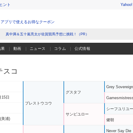
ヒント
Yahoo
、アプリで使えるお得なクーポン
真中満＆五十嵐亮太が佐賀競馬予想に挑戦！（PR）
結果
動画
ニュース
コラム
公式情報
テスコ
Grey Sovereign
グスタフ
月15日
Gamesmistres
プレストウコウ
シーフユリユ
サンピユロー
(美浦)
健朝
Never Say Die