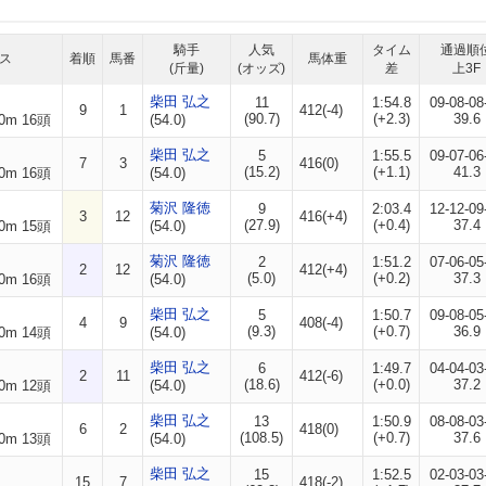
騎手
人気
タイム
通過順
ス
着順
馬番
馬体重
(斤量)
(オッズ)
差
上3F
柴田 弘之
11
1:54.8
09-08-08
9
1
412(-4)
(90.7)
(+2.3)
39.6
0m 16頭
(54.0)
柴田 弘之
5
1:55.5
09-07-06
7
3
416(0)
(15.2)
(+1.1)
41.3
0m 16頭
(54.0)
菊沢 隆徳
9
2:03.4
12-12-09
3
12
416(+4)
(27.9)
(+0.4)
37.4
0m 15頭
(54.0)
菊沢 隆徳
2
1:51.2
07-06-05
2
12
412(+4)
(5.0)
(+0.2)
37.3
0m 16頭
(54.0)
柴田 弘之
5
1:50.7
09-08-05
4
9
408(-4)
(9.3)
(+0.7)
36.9
0m 14頭
(54.0)
柴田 弘之
6
1:49.7
04-04-03
2
11
412(-6)
(18.6)
(+0.0)
37.2
0m 12頭
(54.0)
柴田 弘之
13
1:50.9
08-08-03
6
2
418(0)
(108.5)
(+0.7)
37.6
0m 13頭
(54.0)
柴田 弘之
15
1:52.5
02-03-03
15
7
418(-2)