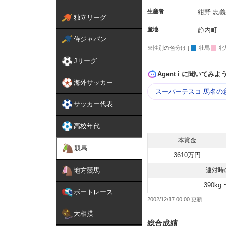
生産者
紺野 忠義
独立リーグ
産地
静内町
侍ジャパン
※性別の色分け [
:牡馬
:牝
Jリーグ
Agent i に聞いてみよ
海外サッカー
スーパーテスコ 馬名の
サッカー代表
高校年代
本賞金
競馬
3610万円
地方競馬
連対時
390kg 
ボートレース
2002/12/17 00:00
大相撲
総合成績