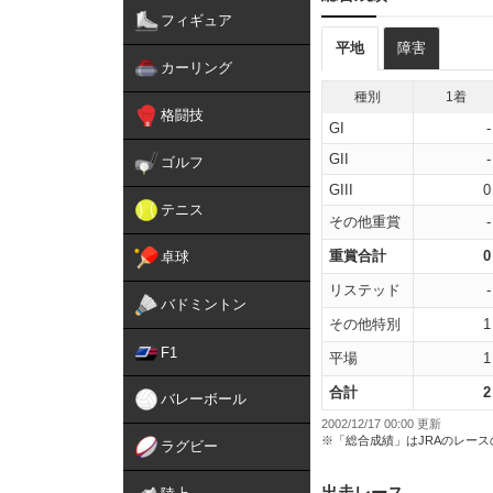
フィギュア
平地
障害
カーリング
種別
1着
格闘技
GI
-
GII
-
ゴルフ
GIII
0
テニス
その他重賞
-
重賞合計
0
卓球
リステッド
-
バドミントン
その他特別
1
F1
平場
1
合計
2
バレーボール
2002/12/17 00:00 更新
※「総合成績」はJRAのレー
ラグビー
出走レース