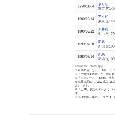
きんせ
1990/11/04
東京 芝140
アイビ
1990/10/14
東京 芝140
未勝利
1990/09/22
中山 芝120
新馬
1990/07/28
新潟 芝100
新馬
1990/07/14
新潟 芝100
2002/12/21 00:00 更新
※着順の色分け [
:1着
※「平地競走成績」と「障害競
※「出走レース」はJRA、地
※減量表示は[
:1kg減
:2k
み）] です。
※「上3F」表記のデータについ
す。
※JRA主催以外のレースでは