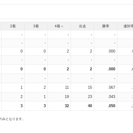
2着
3着
4着～
出走
勝率
連対
-
-
-
-
-
-
-
-
-
-
0
0
2
2
.000
-
-
-
-
-
0
0
2
2
.000
-
-
-
-
-
1
2
11
15
.067
2
1
19
23
.043
3
3
32
40
.050
スのみとなります。