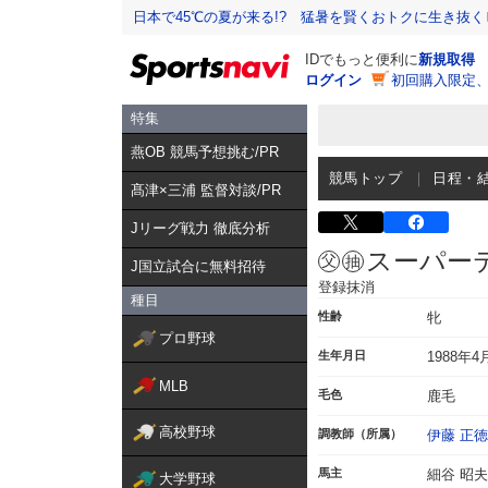
日本で45℃の夏が来る!? 猛暑を賢くおトクに生き抜く
IDでもっと便利に
新規取得
ログイン
初回購入限定
特集
燕OB 競馬予想挑む/PR
競馬トップ
日程・
髙津×三浦 監督対談/PR
Jリーグ戦力 徹底分析
スーパー
J国立試合に無料招待
登録抹消
種目
性齢
牝
プロ野球
生年月日
1988年4
MLB
毛色
鹿毛
高校野球
調教師（所属）
伊藤 正徳
馬主
細谷 昭夫
大学野球