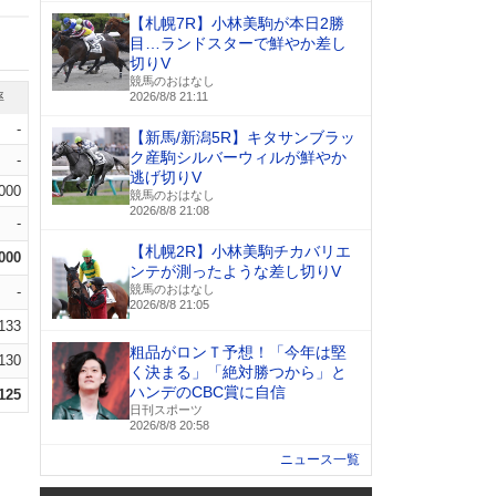
【札幌7R】小林美駒が本日2勝
目…ランドスターで鮮やか差し
切りV
競馬のおはなし
率
2026/8/8 21:11
-
【新馬/新潟5R】キタサンブラッ
ク産駒シルバーウィルが鮮やか
-
逃げ切りV
.000
競馬のおはなし
2026/8/8 21:08
-
【札幌2R】小林美駒チカバリエ
.000
ンテが測ったような差し切りV
競馬のおはなし
-
2026/8/8 21:05
.133
粗品がロンＴ予想！「今年は堅
.130
く決まる」「絶対勝つから」と
ハンデのCBC賞に自信
.125
日刊スポーツ
2026/8/8 20:58
ニュース一覧