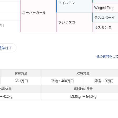
フイルモン
Winged Foot
スーパーガール
テスコボーイ
フジテスコ
馬 ]
ミスモンタ
う
意味は？
他の質問をし
付加賞金
収得賞金
28.1万円
平地：400万円
障害：0万円
の馬体重
連対時の斤量
〜 412kg
53.0kg 〜 54.0kg