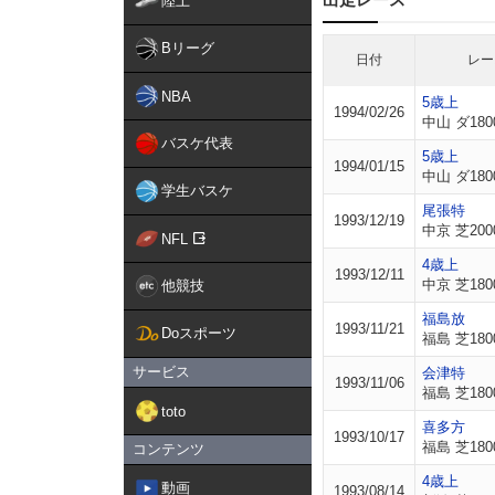
陸上
Bリーグ
日付
レー
NBA
5歳上
1994/02/26
中山 ダ180
バスケ代表
5歳上
1994/01/15
中山 ダ180
学生バスケ
尾張特
1993/12/19
中京 芝200
NFL
4歳上
1993/12/11
中京 芝180
他競技
福島放
1993/11/21
Doスポーツ
福島 芝180
サービス
会津特
1993/11/06
福島 芝180
toto
喜多方
1993/10/17
福島 芝180
コンテンツ
4歳上
動画
1993/08/14