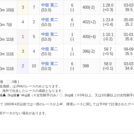
中舘 英二
6
1:28.0
03-03
3
7
400(-2)
(-)
(+0.3)
39.5
0m 10頭
(53.0)
中舘 英二
6
1:23.8
05-05
4
2
402(+2)
(-)
(+0.4)
35.2
0m 7頭
(53.0)
中舘 英二
1
1:10.1
01-01
1
5
400(+4)
(-)
(-0.2)
35.6
0m 11頭
(53.0)
中舘 英二
1
59.7
09-09
3
4
396(-2)
(-)
(+0.5)
35.5
0m 11頭
(53.0)
中舘 英二
6
58.0
03-03
2
10
398
(-)
(+0.1)
34.9
0m 11頭
(53.0)
:2着
:3着 ]
走成績」はJRAのレースのみとなります。
方、海外で出走したレースの成績となります。
g減
:3kg減
:4kg減（※女性騎手のみ）
:2kg減（※5年以上、又は101勝以上の女性騎手
て 1993年4月以前では一部のレースが上4F、障害レースに関しては平均Fで計測されたデ
一部データがない場合があります。