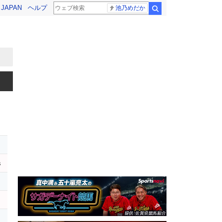
! JAPAN
ヘルプ
池乃めだか
検索
s
ー