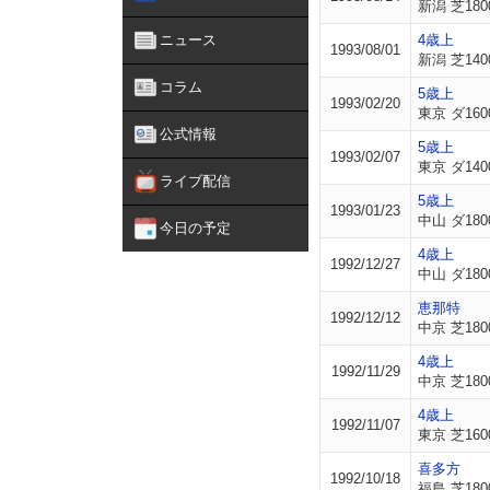
新潟 芝180
ニュース
4歳上
1993/08/01
新潟 芝140
コラム
5歳上
1993/02/20
東京 ダ160
公式情報
5歳上
1993/02/07
東京 ダ140
ライブ配信
5歳上
1993/01/23
中山 ダ180
今日の予定
4歳上
1992/12/27
中山 ダ180
恵那特
1992/12/12
中京 芝180
4歳上
1992/11/29
中京 芝180
4歳上
1992/11/07
東京 芝160
喜多方
1992/10/18
福島 芝180