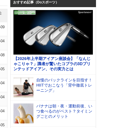
おすすめ記事（Doスポーツ）
位
-09
-04
-08
【2026年上半期アイアン座談会】「なんじ
ゃこりゃ？」識者が驚いたコブラの3Dプリ
ンテッドアイアン、その実力とは
-05
自慢のバックラインを目指す！
-04
HIITでおこなう「背中徹底トレ
ーニング」
-04
バナナは朝・夜・運動前後、い
-04
つ食べるのがベスト？タイミン
グごとのメリット
-05