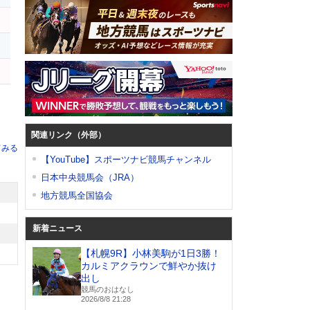
関連リンク（外部）
てみる
【YouTube】スポーツナビ競馬チャンネル
日本中央競馬会（JRA）
地方競馬全国協会
新着ニュース
【札幌9R】小林美駒が1日3勝！
カルミアクラウンで鮮やか抜け
出し
競馬のおはなし
2026/8/8 21:28