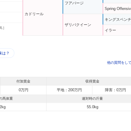
フアバージ
Spring Offensi
カドリール
キングスベン
ザリバクイーン
馬 ]
イラー
う
味は？
他の質問をし
付加賞金
収得賞金
0万円
平地：200万円
障害：0万円
の馬体重
連対時の斤量
2kg
55.0kg