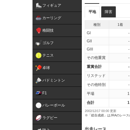
フィギュア
平地
障害
カーリング
種別
1着
格闘技
GI
-
GII
-
ゴルフ
GIII
-
テニス
その他重賞
-
重賞合計
-
卓球
リステッド
-
バドミントン
その他特別
-
F1
平場
1
合計
1
バレーボール
2002/12/17 00:00 更新
※「総合成績」はJRAのレー
ラグビー
出走レース