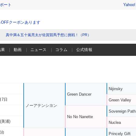
レポート
Yahoo
％OFFクーポンあります
真中満＆五十嵐亮太が佐賀競馬予想に挑戦！（PR）
結果
動画
ニュース
コラム
公式情報
Nijinsky
Green Dancer
月7日
Green Valley
ノーアテンシヨン
Sovereign Path
No No Nanette
(美浦)
Nuclea
清治
Princely Gift