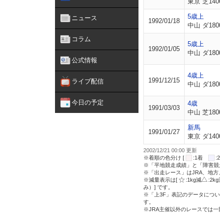
東京 芝140
5歳上
ニュース
1992/01/18
中山 ダ180
コラム
5歳上
1992/01/05
中山 ダ180
公式情報
4歳上
1991/12/15
ライブ配信
中山 ダ180
今日の予定
4歳
1991/03/03
中山 芝180
新馬
1991/01/27
東京 ダ140
2002/12/21 00:00 更新
※着順の色分け [
:1着
※「平地競走成績」と「障害競
※「出走レース」はJRA、地
※減量表示は[
:1kg減
:2k
み）] です。
※「上3F」表記のデータについ
す。
※JRA主催以外のレースでは