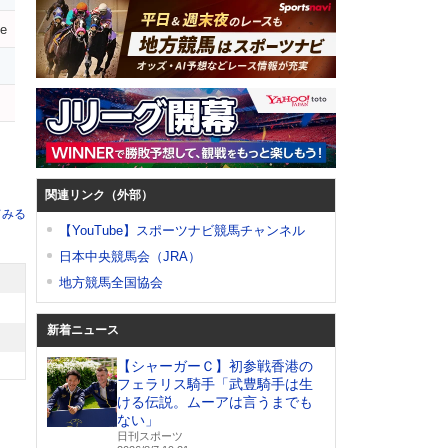
ve
チ
関連リンク（外部）
てみる
【YouTube】スポーツナビ競馬チャンネル
日本中央競馬会（JRA）
地方競馬全国協会
新着ニュース
【シャーガーＣ】初参戦香港の
フェラリス騎手「武豊騎手は生
ける伝説。ムーアは言うまでも
ない」
日刊スポーツ