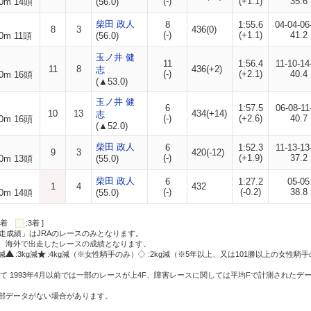
(-)
(+1.1)
35.6
0m 14頭
(56.0)
柴田 政人
8
1:55.6
04-04-06
8
3
436(0)
(-)
(+1.1)
41.2
0m 11頭
(56.0)
玉ノ井 健
11
1:56.4
11-10-14
11
8
436(+2)
志
(-)
(+2.1)
40.4
0m 16頭
(▲53.0)
玉ノ井 健
6
1:57.5
06-08-11
10
13
434(+14)
志
(-)
(+2.6)
40.7
0m 16頭
(▲52.0)
柴田 政人
6
1:52.3
11-13-13
9
3
420(-12)
(-)
(+1.9)
37.2
0m 13頭
(55.0)
柴田 政人
6
1:27.2
05-05
1
4
432
(-)
(-0.2)
38.8
0m 14頭
(55.0)
:2着
:3着 ]
走成績」はJRAのレースのみとなります。
方、海外で出走したレースの成績となります。
g減
:3kg減
:4kg減（※女性騎手のみ）
:2kg減（※5年以上、又は101勝以上の女性騎手
て 1993年4月以前では一部のレースが上4F、障害レースに関しては平均Fで計測されたデ
一部データがない場合があります。