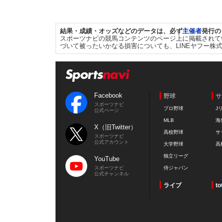
結果・成績・オッズなどのデータは、必ず
主催者
発行の
スポーツナビの競馬コンテンツのページ上に掲載されて
づいて被ったいかなる損害についても、LINEヤフー株
Facebook
野球
サ
スポーツナビ
プロ野球
J
公式ページ
MLB
海
X（旧Twitter）
高校野球
サ
スポーツナビ
公式アカウント
大学野球
高
独立リーグ
YouTube
スポーツナビ
侍ジャパン
公式チャンネル
ライブ
to