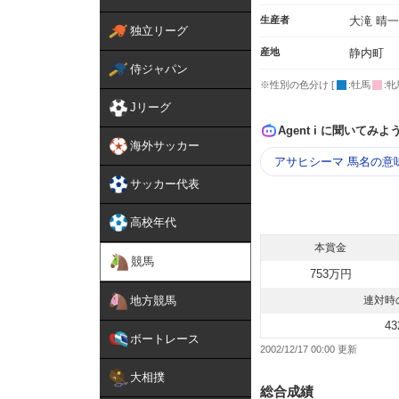
生産者
大滝 晴一
独立リーグ
産地
静内町
侍ジャパン
※性別の色分け [
:牡馬
:牝
Jリーグ
Agent i に聞いてみよ
海外サッカー
アサヒシーマ 馬名の意
サッカー代表
高校年代
本賞金
競馬
753万円
地方競馬
連対時
43
ボートレース
2002/12/17 00:00
大相撲
総合成績