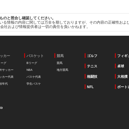
ものと照合し確認してください。
いる情報の内容に関しては万全を期しておりますが、その内容の正確性およ
式会社および情報提供者は一切の責任を負いかねます。
ッカー
バスケット
競馬
ゴルフ
フィギ
リーグ
Bリーグ
競馬
テニス
卓球
外サッカー
NBA
地方競馬
格闘技
大相撲
ッカー代表
バスケ代表
校年代
学生バスケ
NFL
ボート
to