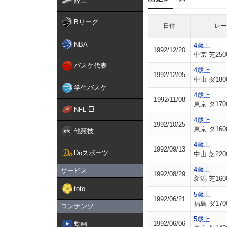
陸上
Bリーグ
日付
レー
NBA
4歳上
1992/12/20
中京 芝250
バスケ代表
4歳上
1992/12/05
中山 ダ180
学生バスケ
4歳上
1992/11/08
東京 ダ170
NFL
4歳上
1992/10/25
東京 ダ160
他競技
4歳上
1992/09/13
Doスポーツ
中山 芝220
4歳上
サービス
1992/08/29
新潟 芝160
toto
5歳上
1992/06/21
福島 ダ170
コンテンツ
5歳上
動画
1992/06/06