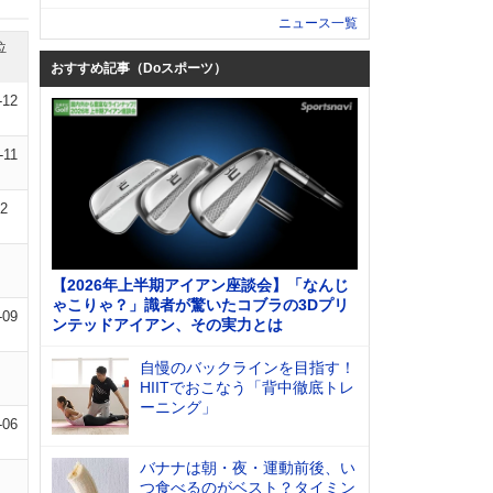
ニュース一覧
位
おすすめ記事（Doスポーツ）
-12
-11
12
【2026年上半期アイアン座談会】「なんじ
ゃこりゃ？」識者が驚いたコブラの3Dプリ
-09
ンテッドアイアン、その実力とは
自慢のバックラインを目指す！
HIITでおこなう「背中徹底トレ
ーニング」
-06
バナナは朝・夜・運動前後、い
つ食べるのがベスト？タイミン