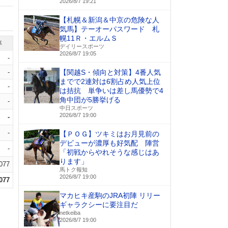
2026/8/7 19:21
【札幌＆新潟＆中京の危険な人
気馬】テーオーパスワード 札
幌11Ｒ・エルムＳ
率
デイリースポーツ
2026/8/7 19:05
-
-
【関越S・傾向と対策】4番人気
までで2連対は6割占め人気上位
-
は拮抗 単争いは差し馬優勢で4
角中団が5勝挙げる
-
中日スポーツ
2026/8/7 19:00
-
-
【ＰＯＧ】ツキミはお月見前の
デビューが濃厚も好気配 陣営
-
「初戦からやれそうな感じはあ
ります」
.077
馬トク報知
2026/8/7 19:00
.077
マカヒキ産駒のJRA初陣 リリー
ギャラクシーに要注目だ
netkeiba
2026/8/7 19:00