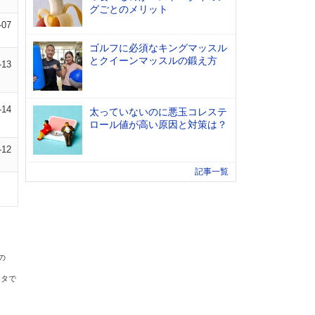
グごとのメリット
-07
ゴルフに必須なキングマッスル
とクイーンマッスルの鍛え方
-13
-14
太っていないのに悪玉コレステ
ロール値が高い原因と対策は？
-12
記事一覧
の
ータで