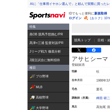
AIに「仕事用イヤホン選んで」と頼んで実際に買った
IDでもっと便利に
新規取得
ログイン
［おトク］10
特集
燕OB 競馬予想挑む/PR
競馬トップ
日程・
髙津×三浦 監督対談/PR
Jリーグ戦力 徹底分析
アサヒシーマ
J国立試合に無料招待
登録抹消
種目
性齢
牡
プロ野球
生年月日
1988年3
MLB
毛色
栗毛
高校野球
調教師（所属）
稗田 研二
馬主
高知尾 
大学野球