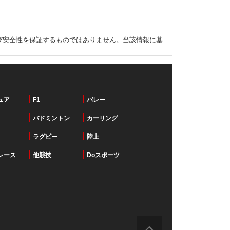
び安全性を保証するものではありません。当該情報に基
ュア
F1
バレー
バドミントン
カーリング
ラグビー
陸上
レース
他競技
Doスポーツ