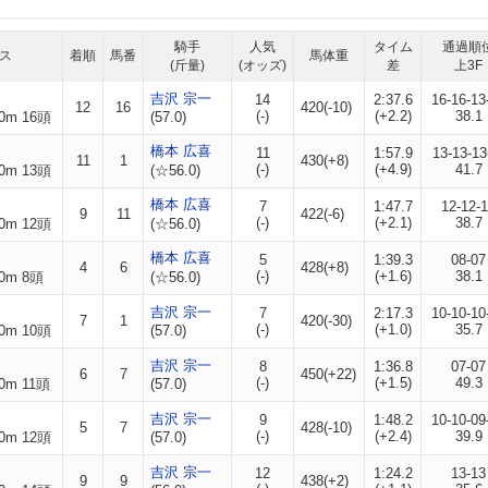
騎手
人気
タイム
通過順
ス
着順
馬番
馬体重
(斤量)
(オッズ)
差
上3F
吉沢 宗一
14
2:37.6
16-16-13
12
16
420(-10)
(-)
(+2.2)
38.1
0m 16頭
(57.0)
橋本 広喜
11
1:57.9
13-13-13
11
1
430(+8)
(-)
(+4.9)
41.7
0m 13頭
(☆56.0)
橋本 広喜
7
1:47.7
12-12-
9
11
422(-6)
(-)
(+2.1)
38.7
0m 12頭
(☆56.0)
橋本 広喜
5
1:39.3
08-07
4
6
428(+8)
(-)
(+1.6)
38.1
0m 8頭
(☆56.0)
吉沢 宗一
7
2:17.3
10-10-10
7
1
420(-30)
(-)
(+1.0)
35.7
0m 10頭
(57.0)
吉沢 宗一
8
1:36.8
07-07
6
7
450(+22)
(-)
(+1.5)
49.3
0m 11頭
(57.0)
吉沢 宗一
9
1:48.2
10-10-09
5
7
428(-10)
(-)
(+2.4)
39.9
0m 12頭
(57.0)
吉沢 宗一
12
1:24.2
13-13
9
9
438(+2)