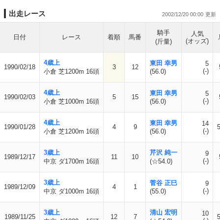
出走レース
2002/12/20 00:00
騎手
人気
日付
レース
着順
馬番
(オッズ)
(斤量)
4歳上
東田 幸男
5
1990/02/18
3
12
(-)
小倉 芝1200m 16頭
(56.0)
4歳上
東田 幸男
5
1990/02/03
5
15
(-)
小倉 芝1000m 16頭
(56.0)
4歳上
東田 幸男
14
1990/01/28
4
9
(-)
小倉 芝1200m 16頭
(56.0)
3歳上
芹沢 純一
9
1989/12/17
11
10
(-)
中京 ダ1700m 16頭
(☆54.0)
3歳上
菅谷 正巳
9
1989/12/09
4
1
(-)
中京 ダ1000m 16頭
(55.0)
3歳上
清山 宏明
10
1989/11/25
12
7