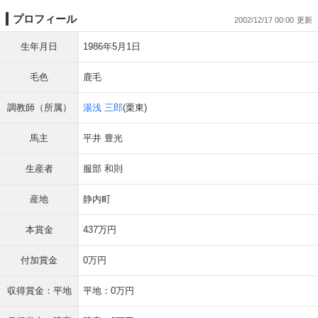
プロフィール
2002/12/17 00:00
生年月日
1986年5月1日
毛色
鹿毛
調教師（所属）
湯浅 三郎
(栗東)
馬主
平井 豊光
生産者
服部 和則
産地
静内町
本賞金
437万円
付加賞金
0万円
収得賞金：平地
平地：0万円