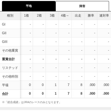
平地
障害
種別
1着
2着
3着
4着～
出走
勝率
連対率
-
-
-
-
-
-
-
GI
-
-
-
-
-
-
-
GII
-
-
-
-
-
-
-
GIII
-
-
-
-
-
-
-
その他重賞
-
-
-
-
-
-
-
重賞合計
-
-
-
-
-
-
-
リステッド
-
-
-
-
-
-
-
その他特別
0
0
1
7
8
.000
.000
平場
0
0
1
7
8
.000
.000
合計
※「総合成績」はJRAのレースのみとなります。