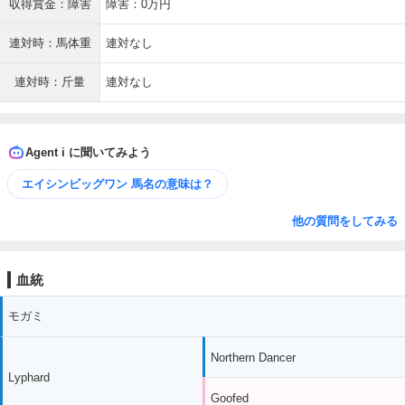
収得賞金：障害
障害：0万円
連対時：馬体重
連対なし
連対時：斤量
連対なし
Agent i に聞いてみよう
エイシンビッグワン 馬名の意味は？
他の質問をしてみる
血統
モガミ
Northern Dancer
Lyphard
Goofed