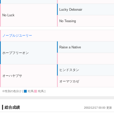
Lucky Debonair
No Luck
No Teasing
ノーブルジユーリー
Raise a Native
ホープフリーオン
ヒンドスタン
オーハヤブサ
オーマツカゼ
※性別の色分け [
:牡馬
:牝馬 ]
総合成績
2002/12/17 00:00