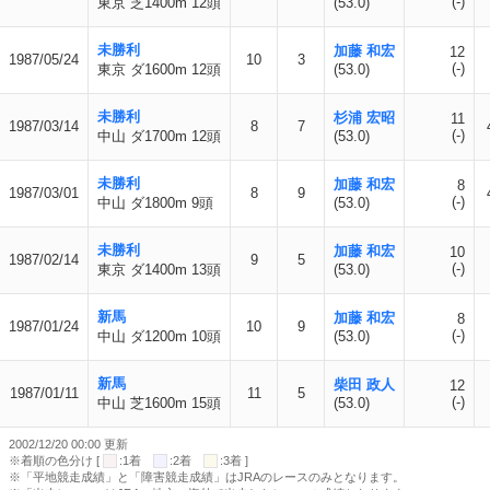
(-)
東京 芝1400m 12頭
(53.0)
未勝利
加藤 和宏
12
1987/05/24
10
3
(-)
東京 ダ1600m 12頭
(53.0)
未勝利
杉浦 宏昭
11
1987/03/14
8
7
(-)
中山 ダ1700m 12頭
(53.0)
未勝利
加藤 和宏
8
1987/03/01
8
9
(-)
中山 ダ1800m 9頭
(53.0)
未勝利
加藤 和宏
10
1987/02/14
9
5
(-)
東京 ダ1400m 13頭
(53.0)
新馬
加藤 和宏
8
1987/01/24
10
9
(-)
中山 ダ1200m 10頭
(53.0)
新馬
柴田 政人
12
1987/01/11
11
5
(-)
中山 芝1600m 15頭
(53.0)
2002/12/20 00:00 更新
※着順の色分け [
:1着
:2着
:3着 ]
※「平地競走成績」と「障害競走成績」はJRAのレースのみとなります。