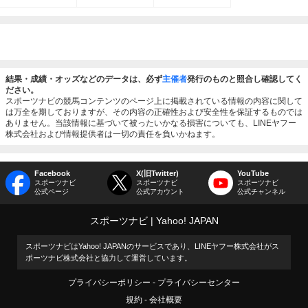
結果・成績・オッズなどのデータは、必ず
主催者
発行のものと照合し確認してく
ださい。
スポーツナビの競馬コンテンツのページ上に掲載されている情報の内容に関して
は万全を期しておりますが、その内容の正確性および安全性を保証するものでは
ありません。当該情報に基づいて被ったいかなる損害についても、LINEヤフー
株式会社および情報提供者は一切の責任を負いかねます。
Facebook
X(旧Twitter)
YouTube
スポーツナビ
スポーツナビ
スポーツナビ
公式ページ
公式アカウント
公式チャンネル
スポーツナビ
Yahoo! JAPAN
スポーツナビはYahoo! JAPANのサービスであり、LINEヤフー株式会社がス
ポーツナビ株式会社と協力して運営しています。
プライバシーポリシー
プライバシーセンター
規約
会社概要