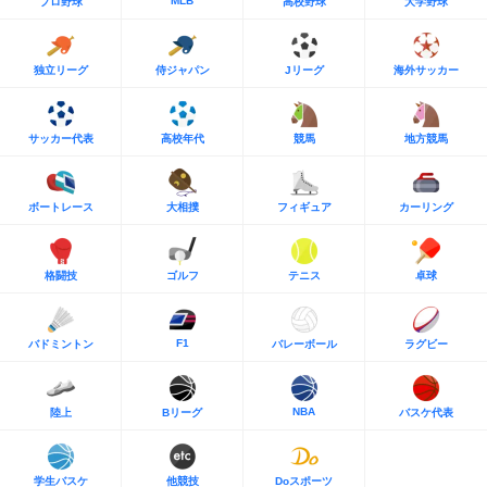
MLB
プロ野球
高校野球
大学野球
独立リーグ
侍ジャパン
Jリーグ
海外サッカー
サッカー代表
高校年代
競馬
地方競馬
ボートレース
大相撲
フィギュア
カーリング
格闘技
ゴルフ
テニス
卓球
F1
バドミントン
バレーボール
ラグビー
NBA
陸上
Bリーグ
バスケ代表
学生バスケ
他競技
Doスポーツ