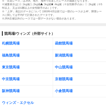
※「出走レース」はJRA、地方、海外で出走したレースの成績となります。
※減量表示は[
:1kg減
:2kg減
:3kg減
:4kg減（※女性騎手のみ）
:2kg減（※5
年以上、又は101勝以上の女性騎手のみ）] です。
※「上3F」表記のデータについて 1993年4月以前では一部のレースが上4F、障害レー
スに関しては平均Fで計測されたデータです。
※JRA主催以外のレースでは一部データがない場合があります。
競馬場/ウィンズ（外部サイト）
札幌競馬場
函館競馬場
福島競馬場
新潟競馬場
東京競馬場
中山競馬場
中京競馬場
京都競馬場
阪神競馬場
小倉競馬場
ウィンズ・エクセル