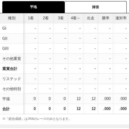
平地
障害
種別
1着
2着
3着
4着～
出走
勝率
連対率
-
-
-
-
-
-
-
GI
-
-
-
-
-
-
-
GII
-
-
-
-
-
-
-
GIII
-
-
-
-
-
-
-
その他重賞
-
-
-
-
-
-
-
重賞合計
-
-
-
-
-
-
-
リステッド
-
-
-
-
-
-
-
その他特別
0
0
0
12
12
.000
.000
平場
0
0
0
12
12
.000
.000
合計
※「総合成績」はJRAのレースのみとなります。