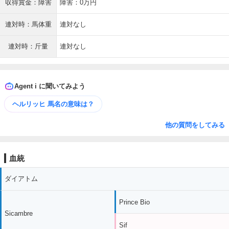
収得賞金：障害
障害：0万円
連対時：馬体重
連対なし
連対時：斤量
連対なし
Agent i に聞いてみよう
ヘルリッヒ 馬名の意味は？
他の質問をしてみる
血統
ダイアトム
Prince Bio
Sicambre
Sif