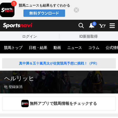
競馬ニュースも結果もすぐわかる
閉じる
スポーツナビ
検索
通知
i
ログイン
ID新規取得
競馬トップ
日程・結果
動画
ニュース
コラム
公式情
真中満＆五十嵐亮太が佐賀競馬予想に挑戦！（PR）
ヘルリッヒ
牝 登録抹消
無料アプリで競馬情報をチェックする