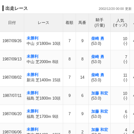
出走レース
2002/12/20 00:00
騎手
人気
日付
レース
着順
馬番
(オッズ)
(斤量)
未勝利
柴崎 勇
10
1987/09/26
7
9
(-)
中山 ダ1800m 10頭
(53.0)
未勝利
柴崎 勇
7
1987/09/13
8
8
(-)
中山 芝2000m 8頭
(53.0)
未勝利
柴崎 勇
11
1987/08/02
7
14
(-)
新潟 芝1400m 15頭
(53.0)
未勝利
加藤 和宏
10
1987/07/11
9
6
(-)
福島 芝1800m 10頭
(53.0)
未勝利
加藤 和宏
6
1987/06/20
7
9
(-)
福島 芝1700m 9頭
(53.0)
未勝利
加藤 和宏
4
1987/06/06
8
2
4