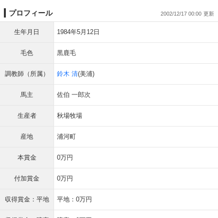
プロフィール
2002/12/17 00:00
生年月日
1984年5月12日
毛色
黒鹿毛
調教師（所属）
鈴木 清
(美浦)
馬主
佐伯 一郎次
生産者
秋場牧場
産地
浦河町
本賞金
0万円
付加賞金
0万円
収得賞金：平地
平地：0万円