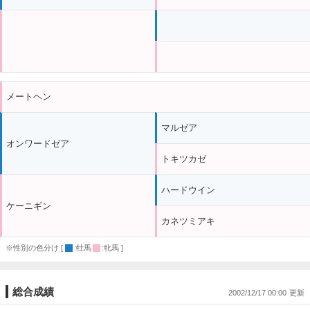
メートヘン
マルゼア
オンワードゼア
トキツカゼ
ハードウイン
ケーニギン
カネツミアキ
※性別の色分け [
:牡馬
:牝馬 ]
総合成績
2002/12/17 00:00