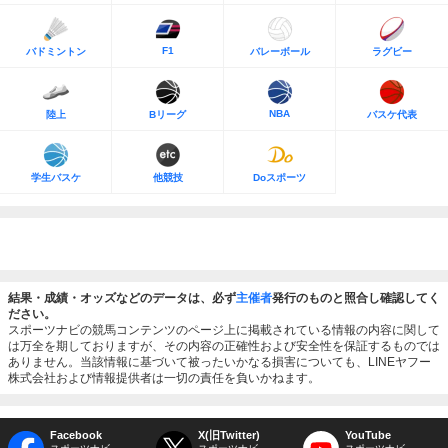
F1
バドミントン
バレーボール
ラグビー
NBA
陸上
Bリーグ
バスケ代表
学生バスケ
他競技
Doスポーツ
結果・成績・オッズなどのデータは、必ず
主催者
発行のものと照合し確認してく
ださい。
スポーツナビの競馬コンテンツのページ上に掲載されている情報の内容に関して
は万全を期しておりますが、その内容の正確性および安全性を保証するものでは
ありません。当該情報に基づいて被ったいかなる損害についても、LINEヤフー
株式会社および情報提供者は一切の責任を負いかねます。
Facebook
X(旧Twitter)
YouTube