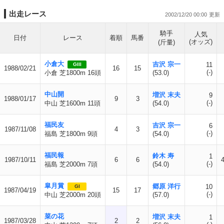
出走レース
2002/12/20 00:00
騎手
人気
日付
レース
着順
馬番
(オッズ)
(斤量)
小倉大
吉沢 宗一
11
GIII
1988/02/21
16
15
(-)
小倉 芝1800m 16頭
(53.0)
中山開
増沢 末夫
9
1988/01/17
9
3
(-)
中山 芝1600m 11頭
(54.0)
福民友
吉沢 宗一
6
1987/11/08
4
3
(-)
福島 芝1800m 9頭
(54.0)
福民報
鈴木 寿
1
1987/10/11
6
6
(-)
福島 芝2000m 7頭
(54.0)
皐月賞
郷原 洋行
10
GI
1987/04/19
15
17
(-)
中山 芝2000m 20頭
(57.0)
菜の花
増沢 末夫
1
1987/03/28
2
2