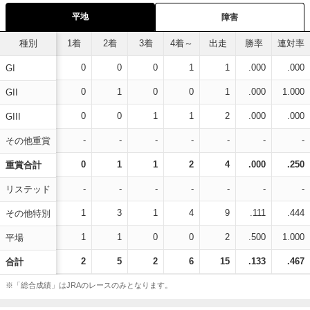
平地
障害
種別
1着
2着
3着
4着～
出走
勝率
連対率
0
0
0
1
1
.000
.000
GI
0
1
0
0
1
.000
1.000
GII
0
0
1
1
2
.000
.000
GIII
-
-
-
-
-
-
-
その他重賞
0
1
1
2
4
.000
.250
重賞合計
-
-
-
-
-
-
-
リステッド
1
3
1
4
9
.111
.444
その他特別
1
1
0
0
2
.500
1.000
平場
2
5
2
6
15
.133
.467
合計
※「総合成績」はJRAのレースのみとなります。