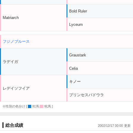
Bold Ruler
Matriarch
Lyceum
フジノブルース
Graustark
ラデイガ
Celia
キノー
レデイソフイア
プリンセスバドウラ
※性別の色分け [
:牡馬
:牝馬 ]
総合成績
2002/12/17 00:00