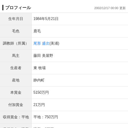
プロフィール
2002/12/17 00:00
生年月日
1984年5月21日
毛色
鹿毛
調教師（所属）
尾形 盛次
(美浦)
馬主
藤田 美屋野
生産者
東 牧場
産地
静内町
本賞金
5150万円
付加賞金
21万円
収得賞金：平地
平地：750万円