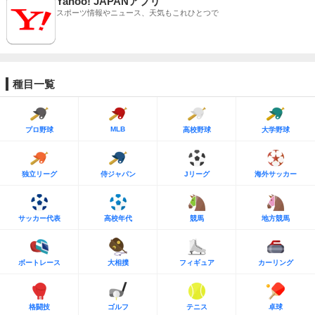
Yahoo! JAPANアプリ
スポーツ情報やニュース、天気もこれひとつで
種目一覧
MLB
プロ野球
高校野球
大学野球
独立リーグ
侍ジャパン
Jリーグ
海外サッカー
サッカー代表
高校年代
競馬
地方競馬
ボートレース
大相撲
フィギュア
カーリング
格闘技
ゴルフ
テニス
卓球