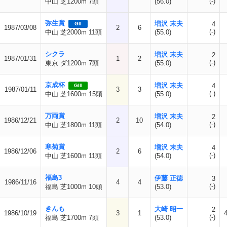
(-)
中山 芝1200m 7頭
(56.0)
弥生賞
増沢 末夫
4
GII
1987/03/08
2
6
(-)
中山 芝2000m 11頭
(55.0)
シクラ
増沢 末夫
2
1987/01/31
1
2
(-)
東京 ダ1200m 7頭
(55.0)
京成杯
増沢 末夫
4
GIII
1987/01/11
3
3
(-)
中山 芝1600m 15頭
(55.0)
万両賞
増沢 末夫
2
1986/12/21
2
10
(-)
中山 芝1800m 11頭
(54.0)
寒菊賞
増沢 末夫
4
1986/12/06
2
6
(-)
中山 芝1600m 11頭
(54.0)
福島3
伊藤 正徳
3
1986/11/16
4
4
(-)
福島 芝1000m 10頭
(53.0)
きんも
大崎 昭一
2
1986/10/19
3
1
(-)
福島 芝1700m 7頭
(53.0)