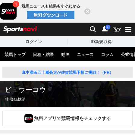
競馬ニュースも結果もすぐわかる
閉じる
スポーツナビ
検索
通知
i
ログイン
ID新規取得
競馬トップ
日程・結果
動画
ニュース
コラム
公式情
真中満＆五十嵐亮太が佐賀競馬予想に挑戦！（PR）
ビュウーコウ
牡 登録抹消
無料アプリで競馬情報をチェックする