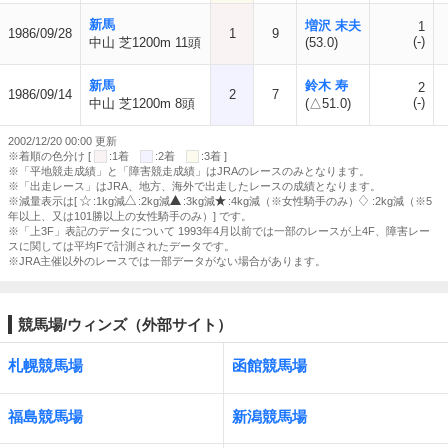
新馬
増沢 末夫
1
1986/09/28
1
9
(-)
中山 芝1200m 11頭
(53.0)
新馬
鈴木 寿
2
1986/09/14
2
7
(-)
中山 芝1200m 8頭
(△51.0)
2002/12/20 00:00 更新
※着順の色分け [
:1着
:2着
:3着 ]
※「平地競走成績」と「障害競走成績」はJRAのレースのみとなります。
※「出走レース」はJRA、地方、海外で出走したレースの成績となります。
※減量表示は[
:1kg減
:2kg減
:3kg減
:4kg減（※女性騎手のみ）
:2kg減（※5
年以上、又は101勝以上の女性騎手のみ）] です。
※「上3F」表記のデータについて 1993年4月以前では一部のレースが上4F、障害レー
スに関しては平均Fで計測されたデータです。
※JRA主催以外のレースでは一部データがない場合があります。
競馬場/ウィンズ（外部サイト）
札幌競馬場
函館競馬場
福島競馬場
新潟競馬場