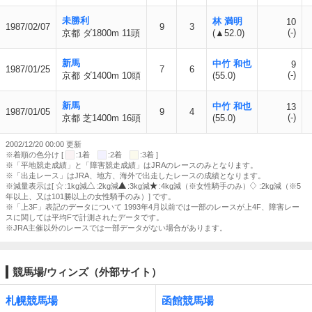
未勝利
林 満明
10
1987/02/07
9
3
(-)
京都 ダ1800m 11頭
(▲52.0)
新馬
中竹 和也
9
1987/01/25
7
6
(-)
京都 ダ1400m 10頭
(55.0)
新馬
中竹 和也
13
1987/01/05
9
4
(-)
京都 芝1400m 16頭
(55.0)
2002/12/20 00:00 更新
※着順の色分け [
:1着
:2着
:3着 ]
※「平地競走成績」と「障害競走成績」はJRAのレースのみとなります。
※「出走レース」はJRA、地方、海外で出走したレースの成績となります。
※減量表示は[
:1kg減
:2kg減
:3kg減
:4kg減（※女性騎手のみ）
:2kg減（※5
年以上、又は101勝以上の女性騎手のみ）] です。
※「上3F」表記のデータについて 1993年4月以前では一部のレースが上4F、障害レー
スに関しては平均Fで計測されたデータです。
※JRA主催以外のレースでは一部データがない場合があります。
競馬場/ウィンズ（外部サイト）
札幌競馬場
函館競馬場