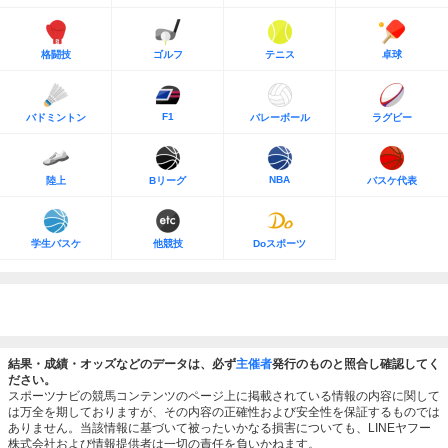
格闘技
ゴルフ
テニス
卓球
F1
バドミントン
バレーボール
ラグビー
NBA
陸上
Bリーグ
バスケ代表
学生バスケ
他競技
Doスポーツ
結果・成績・オッズなどのデータは、必ず
主催者
発行のものと照合し確認してく
ださい。
スポーツナビの競馬コンテンツのページ上に掲載されている情報の内容に関して
は万全を期しておりますが、その内容の正確性および安全性を保証するものでは
ありません。当該情報に基づいて被ったいかなる損害についても、LINEヤフー
株式会社および情報提供者は一切の責任を負いかねます。