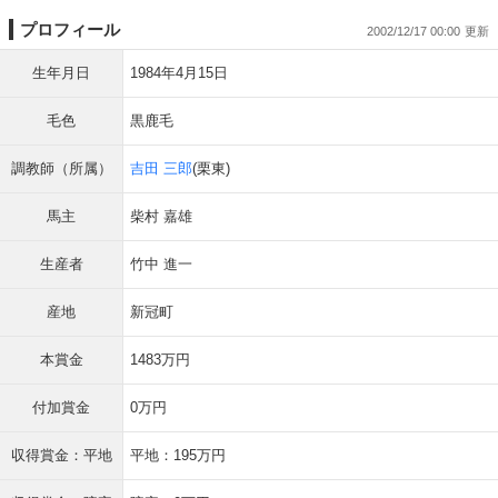
プロフィール
2002/12/17 00:00
生年月日
1984年4月15日
毛色
黒鹿毛
調教師（所属）
吉田 三郎
(栗東)
馬主
柴村 嘉雄
生産者
竹中 進一
産地
新冠町
本賞金
1483万円
付加賞金
0万円
収得賞金：平地
平地：195万円