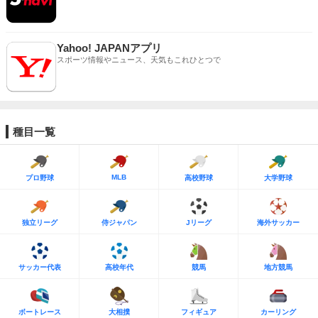
Yahoo! JAPANアプリ
スポーツ情報やニュース、天気もこれひとつで
種目一覧
MLB
プロ野球
高校野球
大学野球
独立リーグ
侍ジャパン
Jリーグ
海外サッカー
サッカー代表
高校年代
競馬
地方競馬
ボートレース
大相撲
フィギュア
カーリング