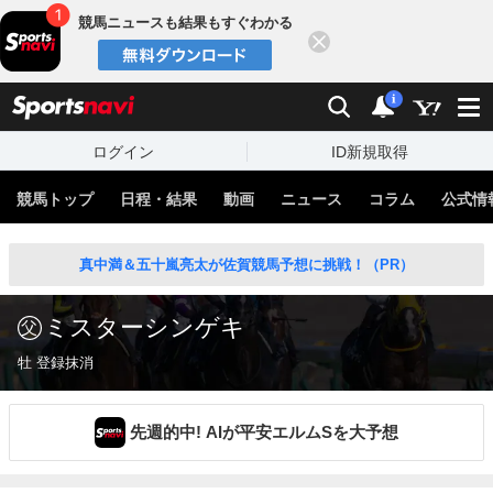
競馬ニュースも結果もすぐわかる
閉じる
スポーツナビ
検索
通知
i
ログイン
ID新規取得
競馬トップ
日程・結果
動画
ニュース
コラム
公式情
真中満＆五十嵐亮太が佐賀競馬予想に挑戦！（PR）
ミスターシンゲキ
牡 登録抹消
先週的中! AIが平安エルムSを大予想