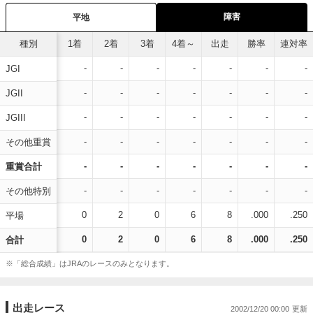
障害
平地
種別
1着
2着
3着
4着～
出走
勝率
連対率
-
-
-
-
-
-
-
JGI
-
-
-
-
-
-
-
JGII
-
-
-
-
-
-
-
JGIII
-
-
-
-
-
-
-
その他重賞
-
-
-
-
-
-
-
重賞合計
-
-
-
-
-
-
-
その他特別
0
2
0
6
8
.000
.250
平場
0
2
0
6
8
.000
.250
合計
※「総合成績」はJRAのレースのみとなります。
出走レース
2002/12/20 00:00