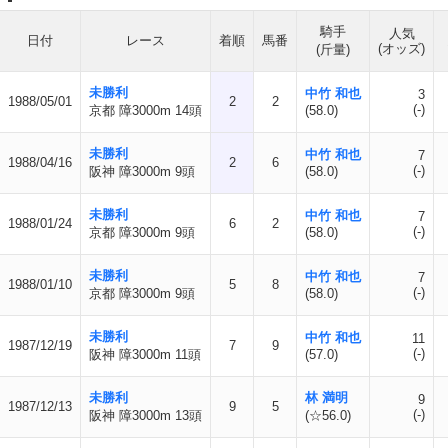
騎手
人気
日付
レース
着順
馬番
(オッズ)
(斤量)
未勝利
中竹 和也
3
1988/05/01
2
2
(-)
京都 障3000m 14頭
(58.0)
未勝利
中竹 和也
7
1988/04/16
2
6
(-)
阪神 障3000m 9頭
(58.0)
未勝利
中竹 和也
7
1988/01/24
6
2
(-)
京都 障3000m 9頭
(58.0)
未勝利
中竹 和也
7
1988/01/10
5
8
(-)
京都 障3000m 9頭
(58.0)
未勝利
中竹 和也
11
1987/12/19
7
9
(-)
阪神 障3000m 11頭
(57.0)
未勝利
林 満明
9
1987/12/13
9
5
(-)
阪神 障3000m 13頭
(☆56.0)