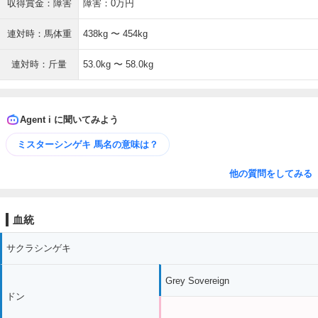
収得賞金：障害
障害：0万円
連対時：馬体重
438kg 〜 454kg
連対時：斤量
53.0kg 〜 58.0kg
Agent i に聞いてみよう
ミスターシンゲキ 馬名の意味は？
他の質問をしてみる
血統
サクラシンゲキ
Grey Sovereign
ドン