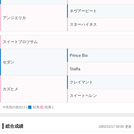
ネヴアービート
アンジエリカ
スターハイネス
スイートブロツサム
Prince Bio
セダン
Staffa
クレイマント
カズヒメ
スイートヘレン
※性別の色分け [
:牡馬
:牝馬 ]
総合成績
2002/12/17 00:00