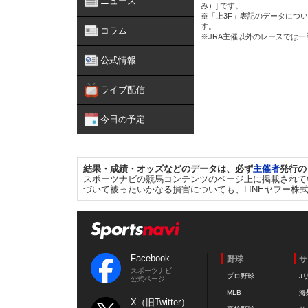
ニュース
み）] です。
※「上3F」表記のデータについ
す。
コラム
※JRA主催以外のレースでは
公式情報
ライブ配信
今日の予定
結果・成績・オッズなどのデータは、必ず
主催者
発行の
スポーツナビの競馬コンテンツのページ上に掲載されて
づいて被ったいかなる損害についても、LINEヤフー株
Facebook
野球
サ
スポーツナビ
プロ野球
J
公式ページ
MLB
海
X（旧Twitter）