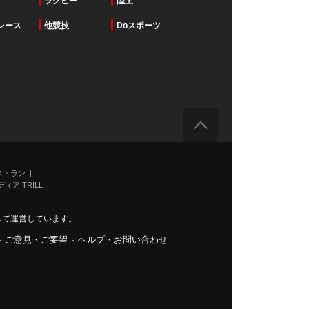
ラグビー
陸上
レース
他競技
Doスポーツ
ストラン
ィア TRILL
力して運営しています。
-
ご意見・ご要望
-
ヘルプ・お問い合わせ