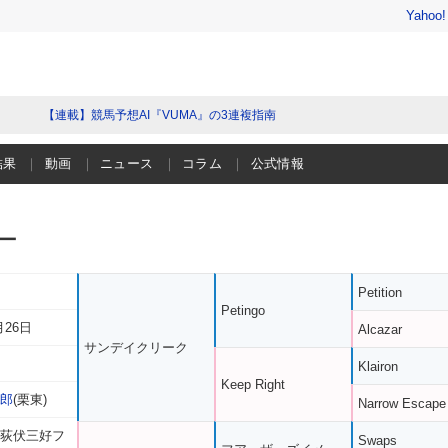
Yahoo
【連載】競馬予想AI『VUMA』の3連複指南
結果
動画
ニュース
コラム
公式情報
ー
Petition
Petingo
月26日
Alcazar
サンデイクリーク
Klairon
Keep Right
太郎
(栗東)
Narrow Escape
 荻伏三好フ
Swaps