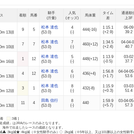
騎手
人気
タイム
通過順
ス
着順
馬番
馬体重
(斤量)
(オッズ)
差
上3F
松本 達也
4
1:15.1
06-09
9
5
444(-16)
(-)
(+2.9)
39.2
0m 13頭
(53.0)
松本 達也
7
1:34.5
04-04-
7
7
460(+12)
(-)
(+2.4)
40.7
0m 10頭
(53.0)
松本 達也
5
1:13.9
03-02
1
12
448(+12)
(-)
(-0.5)
37.7
0m 16頭
(53.0)
松本 達也
6
1:56.8
04-04-05
4
12
436(+4)
(-)
(+1.7)
53.6
0m 13頭
(53.0)
松本 達也
8
1:15.9
03-03
3
1
432(-8)
(-)
(+0.3)
51.4
0m 12頭
(53.0)
田島 信行
8
1:59.9
03-04-05
11
4
440
(-)
(+5.7)
57.3
0m 13頭
(53.0)
:2着
:3着 ]
走成績」はJRAのレースのみとなります。
方、海外で出走したレースの成績となります。
g減
:3kg減
:4kg減（※女性騎手のみ）
:2kg減（※5年以上、又は101勝以上の女性騎手