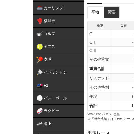
カーリング
平地
障害
格闘技
種別
1着
ゴルフ
GI
-
GII
-
テニス
GIII
-
卓球
その他重賞
-
重賞合計
-
バドミントン
リステッド
-
F1
その他特別
-
平場
1
バレーボール
合計
1
ラグビー
2002/12/17 00:00 更新
※「総合成績」はJRAのレー
陸上
出走レース