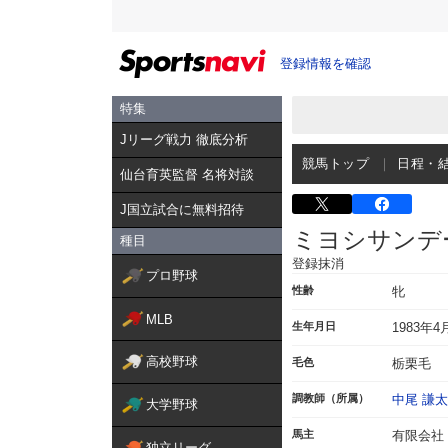
登録情報を確認
特集
Jリーグ戦力 徹底分析
競馬トップ
日程・
仙台育英監督 名将対談
J国立試合に無料招待
ミヨシサンデ
種目
登録抹消
プロ野球
性齢
牝
MLB
生年月日
1983年4
高校野球
毛色
栃栗毛
調教師（所属）
中尾 謙
大学野球
馬主
有限会社
独立リーグ