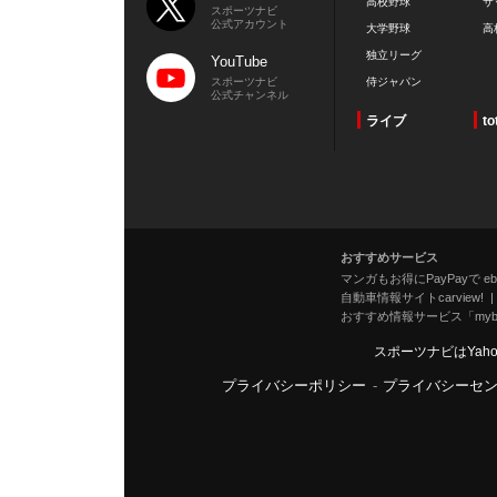
高校野球
サ
スポーツナビ
公式アカウント
大学野球
高
独立リーグ
YouTube
スポーツナビ
侍ジャパン
公式チャンネル
ライブ
to
おすすめサービス
マンガもお得にPayPayで eboo
自動車情報サイトcarview!
おすすめ情報サービス「mybe
スポーツナビはYah
プライバシーポリシー
-
プライバシーセ