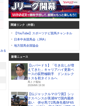
関連リンク（外部）
【YouTube】スポーツナビ競馬チャンネル
日本中央競馬会（JRA）
地方競馬全国協会
てみる
新着ニュース
【レパードＳ】「引き出しが増
えてきた」キャリアハイ更新ペ
ースの荻野極騎手 ドンエレク
トスを初タイトルへ
馬トク報知
2026/8/6 19:30
【仏ジャックルマロワ賞】シッ
クスペンスが美浦Wで国内最終
追い 併せ馬で2馬身先着5F65