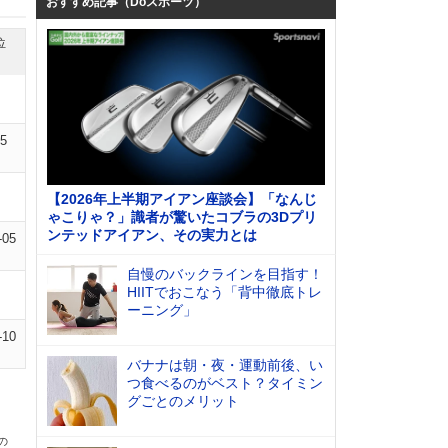
おすすめ記事（Doスポーツ）
位
05
【2026年上半期アイアン座談会】「なんじ
ゃこりゃ？」識者が驚いたコブラの3Dプリ
ンテッドアイアン、その実力とは
-05
自慢のバックラインを目指す！
HIITでおこなう「背中徹底トレ
ーニング」
-10
バナナは朝・夜・運動前後、い
つ食べるのがベスト？タイミン
グごとのメリット
の