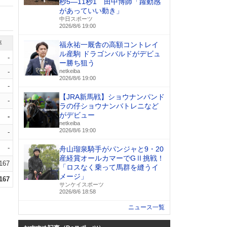
秒5―11秒1 田中博師「躍動感
があっていい動き」
中日スポーツ
2026/8/6 19:00
率
福永祐一厩舎の高額コントレイ
ル産駒 ドラゴンバルドがデビュ
-
ー勝ち狙う
-
netkeiba
2026/8/6 19:00
-
【JRA新馬戦】ショウナンパンド
-
ラの仔ショウナンバトレニなど
がデビュー
-
netkeiba
2026/8/6 19:00
-
-
舟山瑠泉騎手がパンジャと9・20
産経賞オールカマーでGⅡ挑戦！
.167
「ロスなく乗って馬群を縫うイ
メージ」
.167
サンケイスポーツ
2026/8/6 18:58
ニュース一覧