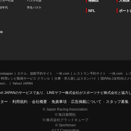
格闘技
大相撲
ッカー代表
バスケ代表
校年代
学生バスケ
NFL
ボート
to
kjapan
ホテル、旅館予約サイト 一休.com
レストラン予約サイト 一休.com レ
料理レシピ動画サービス クラシル
仕事・求人探しはスタンバイ
国内No.1女性向けメデ
st」
Yahoo! JAPAN
oo! JAPANのサービスであり、LINEヤフー株式会社がスポーツナビ株式会社と協
ンター
-
利用規約
-
会社概要
-
免責事項
-
広告掲載について
-
スタッフ募集
© Japan Racing Association.
© 毎日新聞社
© 株式会社グラッドキューブ
© Sportsnavi
© LY Corporation