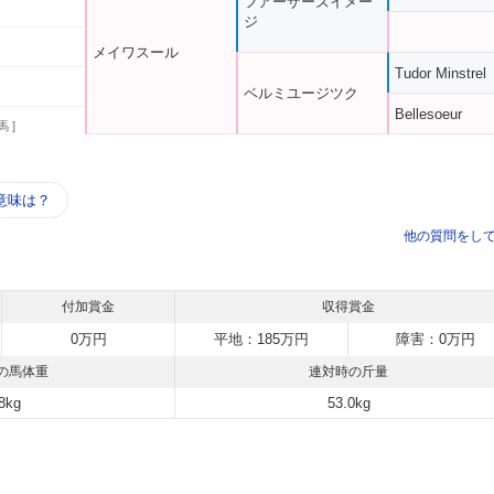
フアーザーズイメー
ジ
メイワスール
Tudor Minstrel
ベルミユージツク
Bellesoeur
馬 ]
う
意味は？
他の質問をし
付加賞金
収得賞金
0万円
平地：185万円
障害：0万円
の馬体重
連対時の斤量
8kg
53.0kg