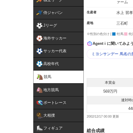
ァーム
侍ジャパン
生産者
水上 習孝
産地
三石町
Jリーグ
※性別の色分け [
:牡馬
:牝
海外サッカー
Agent i に聞いてみよ
サッカー代表
ミヨシサンデー 馬名の
高校年代
競馬
本賞金
地方競馬
569万円
連対時
ボートレース
44
大相撲
2002/12/17 00:00
フィギュア
総合成績