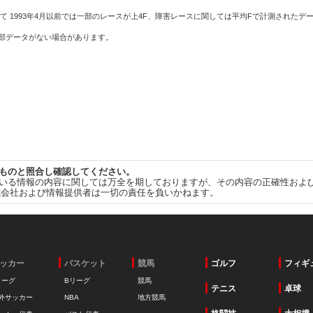
て 1993年4月以前では一部のレースが上4F、障害レースに関しては平均Fで計測されたデ
一部データがない場合があります。
ものと照合し確認してください。
いる情報の内容に関しては万全を期しておりますが、その内容の正確性およ
式会社および情報提供者は一切の責任を負いかねます。
ッカー
バスケット
競馬
ゴルフ
フィギ
リーグ
Bリーグ
競馬
テニス
卓球
外サッカー
NBA
地方競馬