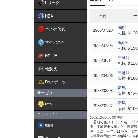
Bリーグ
日付
レー
NBA
4歳上
バスケ代表
1986/07/20
札幌 ダ120
学生バスケ
4歳上
1986/07/05
札幌 ダ150
NFL
未勝利
1986/06/14
札幌 ダ120
他競技
未勝利
1986/04/06
阪神 ダ180
Doスポーツ
新馬
1986/03/08
サービス
阪神 ダ120
新馬
toto
1986/02/22
阪神 ダ180
コンテンツ
2002/12/20 00:00 更新
※着順の色分け [
:1着
動画
※「平地競走成績」と「障害競
※「出走レース」はJRA、地
※減量表示は[
:1kg減
:2k