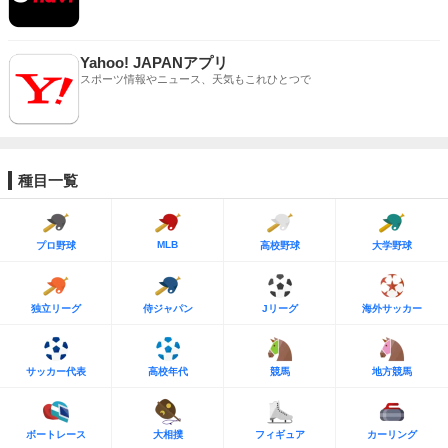
Yahoo! JAPANアプリ
スポーツ情報やニュース、天気もこれひとつで
種目一覧
MLB
プロ野球
高校野球
大学野球
独立リーグ
侍ジャパン
Jリーグ
海外サッカー
サッカー代表
高校年代
競馬
地方競馬
ボートレース
大相撲
フィギュア
カーリング