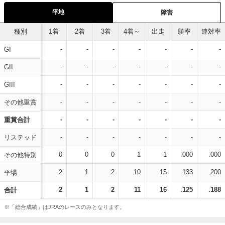
平地
障害
種別
1着
2着
3着
4着～
出走
勝率
連対率
-
-
-
-
-
-
-
GI
-
-
-
-
-
-
-
GII
-
-
-
-
-
-
-
GIII
-
-
-
-
-
-
-
その他重賞
-
-
-
-
-
-
-
重賞合計
-
-
-
-
-
-
-
リステッド
0
0
0
1
1
.000
.000
その他特別
2
1
2
10
15
.133
.200
平場
2
1
2
11
16
.125
.188
合計
※「総合成績」はJRAのレースのみとなります。