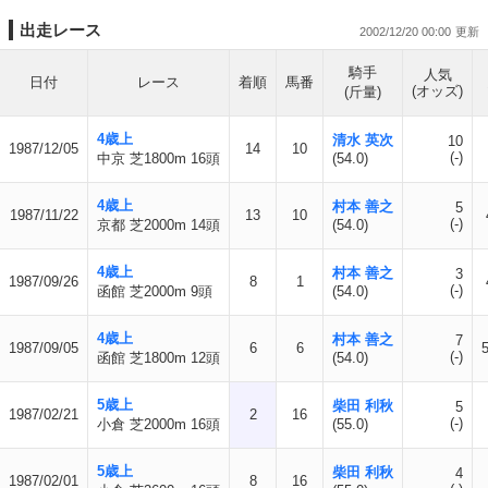
出走レース
2002/12/20 00:00
騎手
人気
日付
レース
着順
馬番
(オッズ)
(斤量)
4歳上
清水 英次
10
1987/12/05
14
10
(-)
中京 芝1800m 16頭
(54.0)
4歳上
村本 善之
5
1987/11/22
13
10
(-)
京都 芝2000m 14頭
(54.0)
4歳上
村本 善之
3
1987/09/26
8
1
(-)
函館 芝2000m 9頭
(54.0)
4歳上
村本 善之
7
1987/09/05
6
6
(-)
函館 芝1800m 12頭
(54.0)
5歳上
柴田 利秋
5
1987/02/21
2
16
(-)
小倉 芝2000m 16頭
(55.0)
5歳上
柴田 利秋
4
1987/02/01
8
16