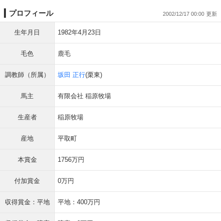
プロフィール
2002/12/17 00:00
生年月日
1982年4月23日
毛色
鹿毛
調教師（所属）
坂田 正行
(栗東)
馬主
有限会社 稲原牧場
生産者
稲原牧場
産地
平取町
本賞金
1756万円
付加賞金
0万円
収得賞金：平地
平地：400万円