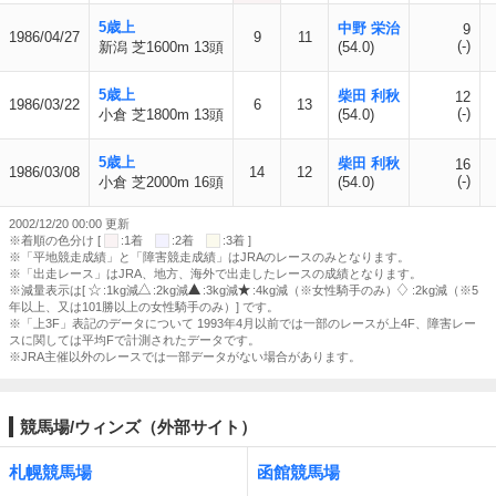
5歳上
中野 栄治
9
1986/04/27
9
11
(-)
新潟 芝1600m 13頭
(54.0)
5歳上
柴田 利秋
12
1986/03/22
6
13
(-)
小倉 芝1800m 13頭
(54.0)
5歳上
柴田 利秋
16
1986/03/08
14
12
(-)
小倉 芝2000m 16頭
(54.0)
2002/12/20 00:00 更新
※着順の色分け [
:1着
:2着
:3着 ]
※「平地競走成績」と「障害競走成績」はJRAのレースのみとなります。
※「出走レース」はJRA、地方、海外で出走したレースの成績となります。
※減量表示は[
:1kg減
:2kg減
:3kg減
:4kg減（※女性騎手のみ）
:2kg減（※5
年以上、又は101勝以上の女性騎手のみ）] です。
※「上3F」表記のデータについて 1993年4月以前では一部のレースが上4F、障害レー
スに関しては平均Fで計測されたデータです。
※JRA主催以外のレースでは一部データがない場合があります。
競馬場/ウィンズ（外部サイト）
札幌競馬場
函館競馬場