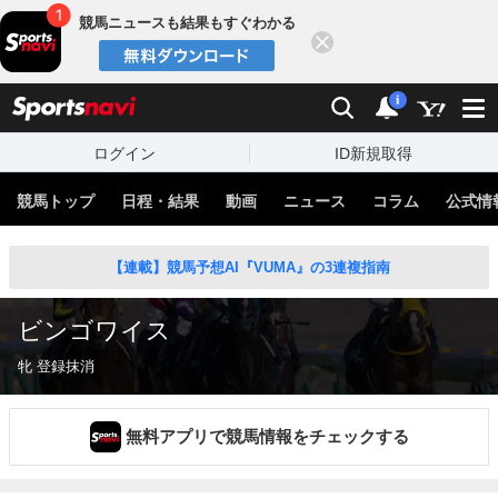
競馬ニュースも結果もすぐわかる
閉じる
スポーツナビ
検索
通知
i
ログイン
ID新規取得
競馬トップ
日程・結果
動画
ニュース
コラム
公式情
【連載】競馬予想AI『VUMA』の3連複指南
ビンゴワイス
牝 登録抹消
無料アプリで競馬情報をチェックする