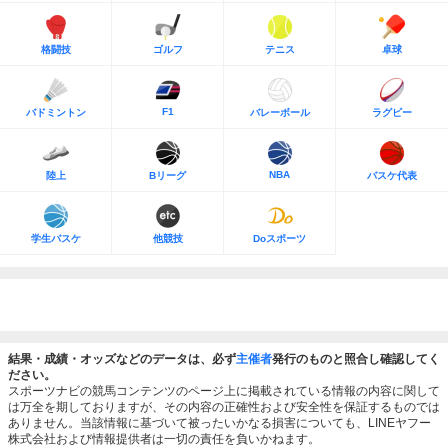
格闘技
ゴルフ
テニス
卓球
F1
バドミントン
バレーボール
ラグビー
NBA
陸上
Bリーグ
バスケ代表
学生バスケ
他競技
Doスポーツ
結果・成績・オッズなどのデータは、必ず
主催者
発行のものと照合し確認してく
ださい。
スポーツナビの競馬コンテンツのページ上に掲載されている情報の内容に関して
は万全を期しておりますが、その内容の正確性および安全性を保証するものでは
ありません。当該情報に基づいて被ったいかなる損害についても、LINEヤフー
株式会社および情報提供者は一切の責任を負いかねます。