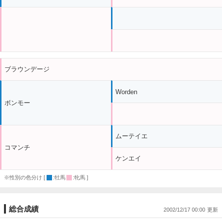
ブラウンデージ
Worden
ボンモー
ムーテイエ
コマンチ
ケンエイ
※性別の色分け [
:牡馬
:牝馬 ]
総合成績
2002/12/17 00:00