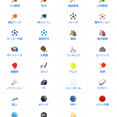
MLB
プロ野球
高校野球
大学野球
独立リーグ
侍ジャパン
Jリーグ
海外サッカー
サッカー代表
高校年代
競馬
地方競馬
ボートレース
大相撲
フィギュア
カーリング
格闘技
ゴルフ
テニス
卓球
F1
バドミントン
バレーボール
ラグビー
NBA
陸上
Bリーグ
バスケ代表