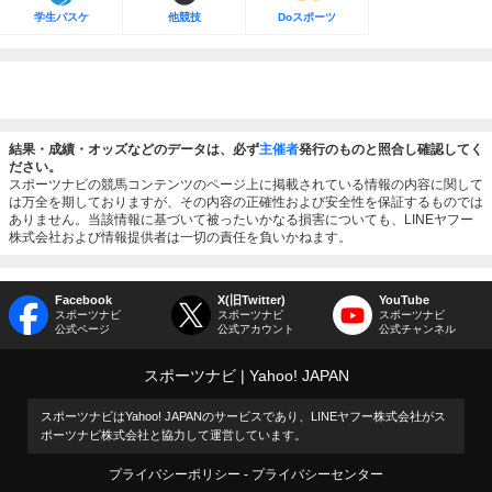
学生バスケ
他競技
Doスポーツ
結果・成績・オッズなどのデータは、必ず
主催者
発行のものと照合し確認してく
ださい。
スポーツナビの競馬コンテンツのページ上に掲載されている情報の内容に関して
は万全を期しておりますが、その内容の正確性および安全性を保証するものでは
ありません。当該情報に基づいて被ったいかなる損害についても、LINEヤフー
株式会社および情報提供者は一切の責任を負いかねます。
Facebook
X(旧Twitter)
YouTube
スポーツナビ
スポーツナビ
スポーツナビ
公式ページ
公式アカウント
公式チャンネル
スポーツナビ
Yahoo! JAPAN
スポーツナビはYahoo! JAPANのサービスであり、LINEヤフー株式会社がス
ポーツナビ株式会社と協力して運営しています。
プライバシーポリシー
プライバシーセンター