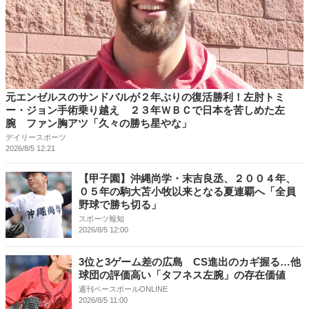
元エンゼルスのサンドバルが２年ぶりの復活勝利！左肘トミ
ー・ジョン手術乗り越え ２３年ＷＢＣで日本を苦しめた左
腕 ファン胸アツ「久々の勝ち星やな」
デイリースポーツ
2026/8/5 12:21
【甲子園】沖縄尚学・末吉良丞、２００４年、
０５年の駒大苫小牧以来となる夏連覇へ「全員
野球で勝ち切る」
スポーツ報知
2026/8/5 12:00
3位と3ゲーム差の広島 CS進出のカギ握る…他
球団の評価高い「タフネス左腕」の存在価値
週刊ベースボールONLINE
2026/8/5 11:00