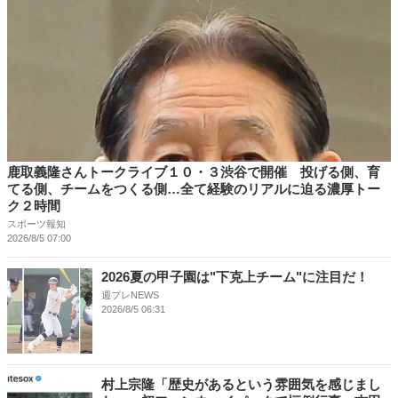
鹿取義隆さんトークライブ１０・３渋谷で開催 投げる側、育
てる側、チームをつくる側…全て経験のリアルに迫る濃厚トー
ク２時間
スポーツ報知
2026/8/5 07:00
2026夏の甲子園は"下克上チーム"に注目だ！
週プレNEWS
2026/8/5 06:31
村上宗隆「歴史があるという雰囲気を感じまし