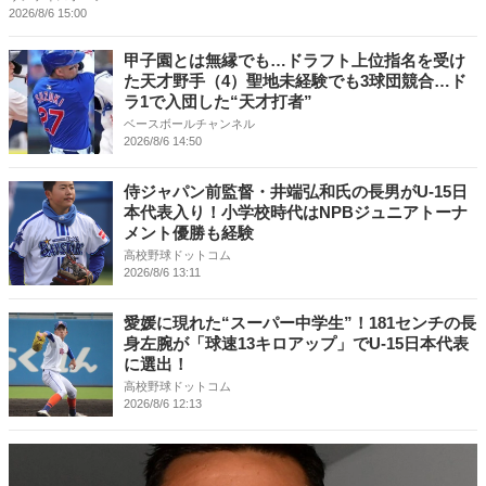
2026/8/6 15:00
甲子園とは無縁でも…ドラフト上位指名を受け
た天才野手（4）聖地未経験でも3球団競合…ド
ラ1で入団した“天才打者”
ベースボールチャンネル
2026/8/6 14:50
侍ジャパン前監督・井端弘和氏の長男がU-15日
本代表入り！小学校時代はNPBジュニアトーナ
メント優勝も経験
高校野球ドットコム
2026/8/6 13:11
愛媛に現れた“スーパー中学生”！181センチの長
身左腕が「球速13キロアップ」でU-15日本代表
に選出！
高校野球ドットコム
2026/8/6 12:13