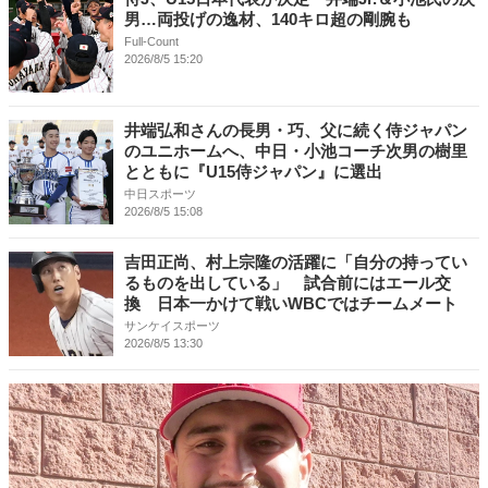
男…両投げの逸材、140キロ超の剛腕も
Full-Count
2026/8/5 15:20
井端弘和さんの長男・巧、父に続く侍ジャパン
のユニホームへ、中日・小池コーチ次男の樹里
とともに『U15侍ジャパン』に選出
中日スポーツ
2026/8/5 15:08
吉田正尚、村上宗隆の活躍に「自分の持ってい
るものを出している」 試合前にはエール交
換 日本一かけて戦いWBCではチームメート
サンケイスポーツ
2026/8/5 13:30