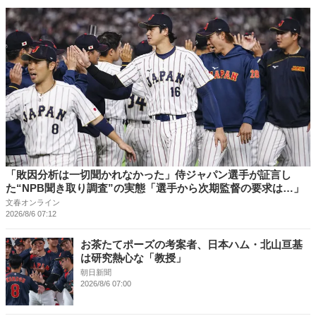
「敗因分析は一切聞かれなかった」侍ジャパン選手が証言し
た“NPB聞き取り調査”の実態「選手から次期監督の要求は…」
文春オンライン
2026/8/6 07:12
お茶たてポーズの考案者、日本ハム・北山亘基
は研究熱心な「教授」
朝日新聞
2026/8/6 07:00