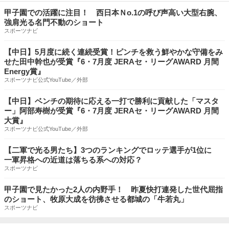
甲子園での活躍に注目！ 西日本Ｎo.1の呼び声高い大型右腕、
強肩光る名門不動のショート
スポーツナビ
【中日】5月度に続く連続受賞！ピンチを救う鮮やかな守備をみ
せた田中幹也が受賞『6・7月度 JERAセ・リーグAWARD 月間
Energy賞』
スポーツナビ公式YouTube／外部
【中日】ベンチの期待に応える一打で勝利に貢献した「マスタ
ー」阿部寿樹が受賞『6・7月度 JERAセ・リーグAWARD 月間
大賞』
スポーツナビ公式YouTube／外部
【二軍で光る男たち】3つのランキングでロッテ選手が1位に
一軍昇格への近道は落ちる系への対応？
スポーツナビ
甲子園で見たかった2人の内野手！ 昨夏快打連発した世代屈指
のショート、牧原大成を彷彿させる都城の「牛若丸」
スポーツナビ