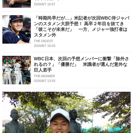
2026/8/7 16:57
「時期尚早だが…」米記者が次回WBC侍ジャパ
ンのスタメン大胆予想！ 高卒２年目を抜てき
「彼こそが未来だ」 一方、メジャー強打者は
スタメン外
THE DIGEST
2026/8/7 16:03
WBC日本、次回の予想メンバーに衝撃「除外さ
れるの？」「優勝だ」 米識者が選んだ意外な
巨人若手
THE ANSWER
2026/8/7 13:03