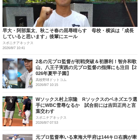
早大・阿部葉太、秋こそ春の屈辱晴らす 母校・横浜は「成長
していると思います」後輩にエール
スポニチアネックス
2026/8/7 10:41
2名の元プロ監督が初戦突破＆初勝利！智弁和歌
山、八王子実践の元プロ監督の指揮にも注目【2
026年夏甲子園】
高校野球ドットコム
2026/8/7 10:15
Wソックス村上宗隆 Rソックスのベネズエラ選
手にWBC雪辱なるか 試合前には吉田正尚と言
葉交わす
スポニチアネックス
2026/8/7 07:53
元プロ監督率いる東海大甲府は144キロ右腕が牽