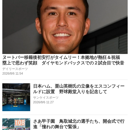
ヌートバー移籍後初安打がタイムリー！本拠地が熱狂＆祝福
塁上で思わず笑顔 ダイヤモンドバックスでの２試合目で快音
デイリースポーツ
2026/8/6 11:54
日本ハム、栗山英樹氏の立像をエスコンフィー
ルドに設置 野球殿堂入りを記念して
サンケイスポーツ
2026/8/6 11:27
さあ甲子園 鳥取城北の選手たち、開会式で行
進「憧れの舞台で緊張」