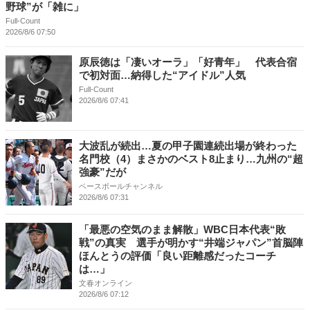
野球”が「雑に」
Full-Count
2026/8/6 07:50
原辰徳は「凄いオーラ」「好青年」 代表合宿
で初対面…納得した“アイドル”人気
Full-Count
2026/8/6 07:41
大波乱が続出…夏の甲子園連続出場が終わった
名門校（4）まさかのベスト8止まり…九州の“超
強豪”だが
ベースボールチャンネル
2026/8/6 07:31
「最悪の空気のまま解散」WBC日本代表“敗
戦”の真実 選手が明かす“井端ジャパン”首脳陣
ほんとうの評価「良い距離感だったコーチ
は…」
文春オンライン
2026/8/6 07:12