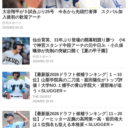
大谷翔平が５試合ぶり25号 今永から先頭打者弾 スクバル加
入後初の歓迎アーチ
日刊スポーツ
2026/8/6 04:16
仙台育英、31年ぶり登場の開幕戦競り勝つ 小6
で神宮スタンド中段アーチの元中日Jr.・小久保
颯弥が先制の突破口開く【夏の甲子園】
中日スポーツ
2026/8/5 20:33
【最新版2026ドラフト候補ランキング│１～10
位】山梨学院高の二刀流・菰田陽生がトップ評
価！大学NO.１捕手の青山学院大・渡部海が追
う＜SLUGGER＞
THE DIGEST
2026/8/5 18:43
【最新版2026ドラフト候補ランキング│11～20
位】ノーヒッター左腕の高岡第一高・前田侑大
は１位指名も狙える本格派＜SLUGGER＞