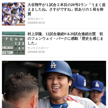
大谷翔平が１試合２本目の26号2ラン「うまく捉
えましたね。さすがですね」技ありの１発を称
賛
日刊スポーツ
2026/8/6 06:25
村上宗隆、11試合連続H＆20試合連続出塁 初
のフェンウェイ・パークに感動「歴史を感じま
した」
サンケイスポーツ
2026/8/6 06:00