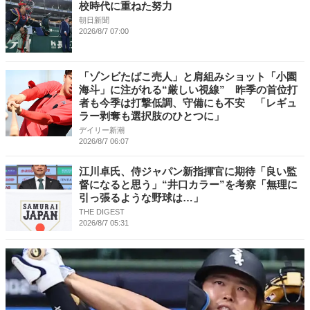
校時代に重ねた努力
朝日新聞
2026/8/7 07:00
「ゾンビたばこ売人」と肩組みショット「小園
海斗」に注がれる“厳しい視線” 昨季の首位打
者も今季は打撃低調、守備にも不安 「レギュ
ラー剥奪も選択肢のひとつに」
デイリー新潮
2026/8/7 06:07
江川卓氏、侍ジャパン新指揮官に期待「良い監
督になると思う」“井口カラー”を考察「無理に
引っ張るような野球は…」
THE DIGEST
2026/8/7 05:31