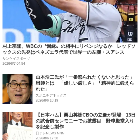
村上宗隆、WBCの〝因縁〟の相手にリベンジなるか レッドソ
ックスの先発はベネズエラ代表で世界一の左腕・スアレス
サンケイスポーツ
2026/8/7 04:54
山本浩二氏が「一番怒られたくないと思った」
恩師とは 「優しい厳しさ」「精神的に鍛えら
れた」
スポニチアネックス
2026/8/6 18:19
【日本ハム】栗山英樹CBOの立像が登場 13日
の試合前セレモニーでお披露目 野球殿堂入り
を記念し製作
日テレNEWS NNN
2026/8/6 17:30