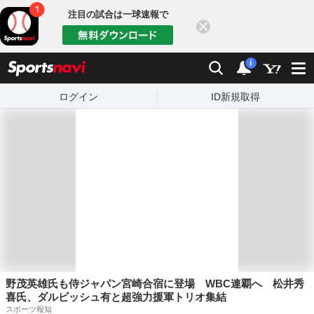
注目の試合は一球速報で
閉じる
sports
検索
通知数：
i
ログイン
ID新規取得
野茂英雄氏も侍ジャパン宮崎合宿に登場 WBC連覇へ 松井秀
喜氏、ダルビッシュ有と超強力援軍トリオ集結
スポーツ報知