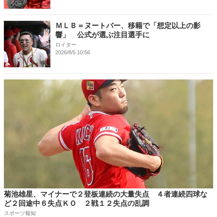
ＭＬＢ＝ヌートバー、移籍で「想定以上の影
響」 公式が選ぶ注目選手に
ロイター
2026/8/5 10:56
菊池雄星、マイナーで２登板連続の大量失点 ４者連続四球な
ど２回途中６失点ＫＯ ２戦１２失点の乱調
スポーツ報知