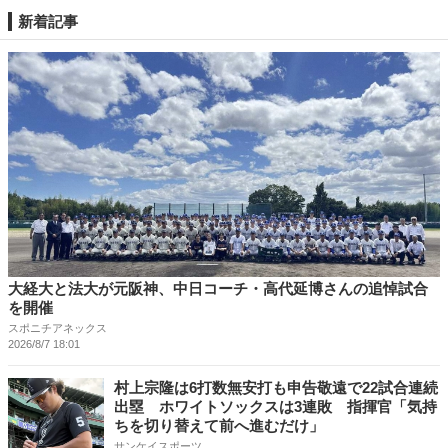
新着記事
大経大と法大が元阪神、中日コーチ・高代延博さんの追悼試合
を開催
スポニチアネックス
2026/8/7 18:01
村上宗隆は6打数無安打も申告敬遠で22試合連続
出塁 ホワイトソックスは3連敗 指揮官「気持
ちを切り替えて前へ進むだけ」
サンケイスポーツ