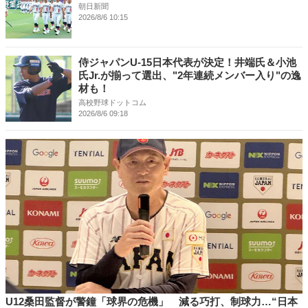
朝日新聞
2026/8/6 10:15
侍ジャパンU-15日本代表が決定！井端氏＆小池
氏Jr.が揃って選出、"2年連続メンバー入り"の逸
材も！
高校野球ドットコム
2026/8/6 09:18
U12桑田監督が警鐘「球界の危機」 減る巧打、制球力…“日本