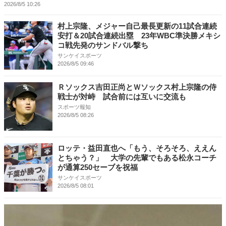
2026/8/5 10:26
村上宗隆、メジャー自己最長更新の11試合連続
安打＆20試合連続出塁 23年WBC準決勝メキシ
コ戦先発のサンドバル撃ち
サンケイスポーツ
2026/8/5 09:46
Ｒソックス吉田正尚とＷソックス村上宗隆の侍
戦士が対峙 試合前には互いに交流も
スポーツ報知
2026/8/5 08:26
ロッテ・益田直也へ「もう、そろそろ、ええん
とちゃう？」 大学の先輩でもある松永コーチ
が通算250セーブを祝福
サンケイスポーツ
2026/8/5 08:01