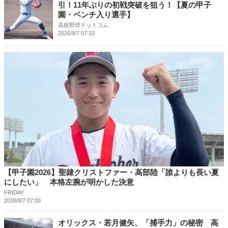
引！11年ぶりの初戦突破を狙う！【夏の甲子
園・ベンチ入り選手】
高校野球ドットコム
2026/8/7 07:10
【甲子園2026】聖隷クリストファー・高部陸「誰よりも長い夏
にしたい」 本格左腕が明かした決意
FRIDAY
2026/8/7 07:00
オリックス・若月健矢、「捕手力」の秘密 高