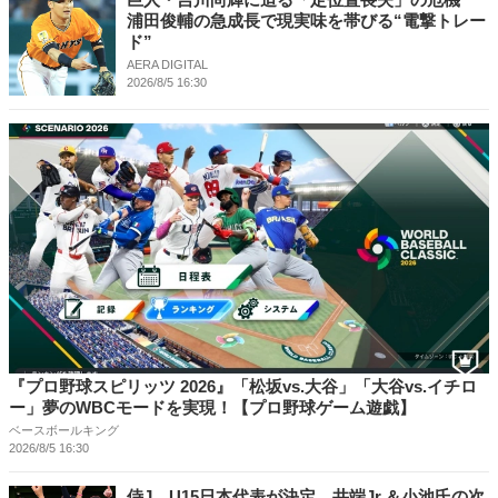
浦田俊輔の急成長で現実味を帯びる“電撃トレー
ド”
AERA DIGITAL
2026/8/5 16:30
『プロ野球スピリッツ 2026』「松坂vs.大谷」「大谷vs.イチロ
ー」夢のWBCモードを実現！【プロ野球ゲーム遊戯】
ベースボールキング
2026/8/5 16:30
侍J、U15日本代表が決定 井端Jr.＆小池氏の次