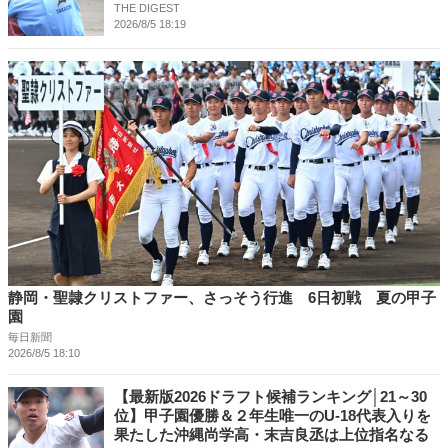
THE DIGEST
2026/8/5 18:19
静岡・聖隷クリストファー、さっそう行進 6日初戦 夏の甲子
園
毎日新聞
2026/8/5 18:10
【最新版2026ドラフト候補ランキング│21～30
位】甲子園優勝＆２年生唯一のU-18代表入りを
果たした沖縄尚学高・末吉良丞は上位指名なる