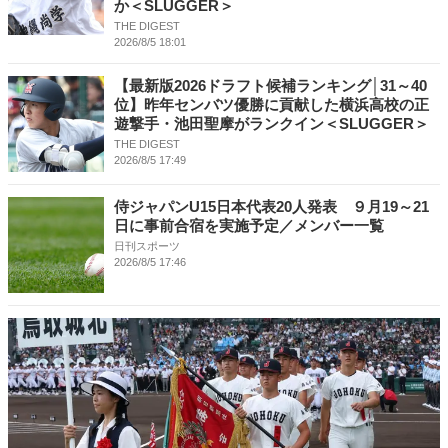
か＜SLUGGER＞
THE DIGEST
2026/8/5 18:01
【最新版2026ドラフト候補ランキング│31～40
位】昨年センバツ優勝に貢献した横浜高校の正
遊撃手・池田聖摩がランクイン＜SLUGGER＞
THE DIGEST
2026/8/5 17:49
侍ジャパンU15日本代表20人発表 ９月19～21
日に事前合宿を実施予定／メンバー一覧
日刊スポーツ
2026/8/5 17:46