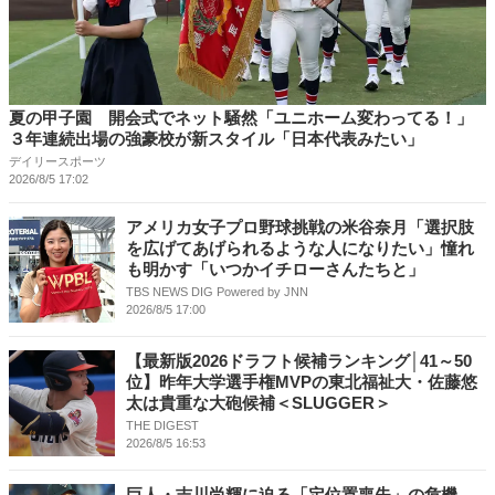
夏の甲子園 開会式でネット騒然「ユニホーム変わってる！」
３年連続出場の強豪校が新スタイル「日本代表みたい」
デイリースポーツ
2026/8/5 17:02
アメリカ女子プロ野球挑戦の米谷奈月「選択肢
を広げてあげられるような人になりたい」憧れ
も明かす「いつかイチローさんたちと」
TBS NEWS DIG Powered by JNN
2026/8/5 17:00
【最新版2026ドラフト候補ランキング│41～50
位】昨年大学選手権MVPの東北福祉大・佐藤悠
太は貴重な大砲候補＜SLUGGER＞
THE DIGEST
2026/8/5 16:53
巨人・吉川尚輝に迫る「定位置喪失」の危機