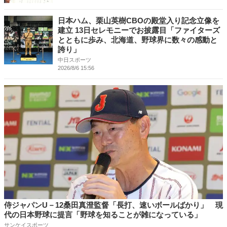
日本ハム、栗山英樹CBOの殿堂入り記念立像を
建立 13日セレモニーでお披露目「ファイターズ
とともに歩み、北海道、野球界に数々の感動と
誇り」
中日スポーツ
2026/8/6 15:56
侍ジャパンU－12桑田真澄監督「長打、速いボールばかり」 現
代の日本野球に提言「野球を知ることが雑になっている」
サンケイスポーツ