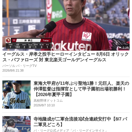
3:19
イーグルス・岸孝之投手ヒーローインタビュー 8月6日 オリック
ス・バファローズ 対 東北楽天ゴールデンイーグルス
パーソル パ・リーグTV
2026/8/6 21:38
東海大甲府が11年ぶり聖地1勝！元巨人、楽天の
仲澤監督は指揮官として甲子園初出場初勝利！
【2026年夏甲子園】
高校野球ドットコム
2026/8/7 10:10
寺地隆成が二軍合流後3試合連続安打中【8/7 パ
二軍見どころ】
パ・リーグ公式メディア「パ・リーグインサイト」