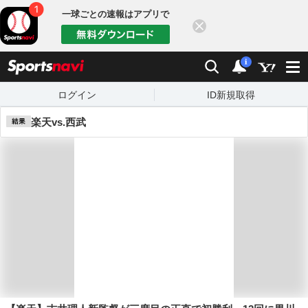
一球ごとの速報はアプリで
閉じる
sports
検索
通知数：
i
ログイン
ID新規取得
楽天vs.西武