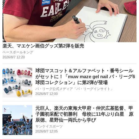
楽天、マエケン画伯グッズ第2弾を販売
ベースボールキング
2026/8/7 12:20
球団マスコット＆アルファベット・番号シール
がセットに！「muw maze gel nail パ・リーグ6
球団コレクション」に第2弾が登場
パ・リーグ公式メディア「パ・リーグインサイト」
2026/8/7 12:00
元巨人、楽天の東海大甲府・仲沢広基監督、甲
子園初采配で初勝利 母校に11年ぶり白星 原
辰徳、星野仙一両氏から学び
サンケイスポーツ
2026/8/7 12:05