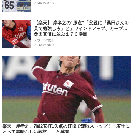
2026/8/7 07:00
【楽天】 岸孝之の“原点”「父親に『桑田さんを
見て勉強しろ』と」ワインドアップ、カーブ…
桑田真澄に並ぶ１７３勝目
スポーツ報知
2026/8/7 08:00
楽天・岸孝之、7回2安打1失点の好投で連敗ストップ！「若手に
とって素晴らしい教材…」と称賛