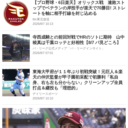
【プロ野球・6日楽天】オリックス戦 連敗スト
ップでベテランの岸投手が楽天で70勝目! ストレ
ートを軸に相手打線を封じ込める
tbc東北放送
2026/8/7 10:13
寺西成騎との前回対戦でHRのソトに期待 山中
稜真は千葉ロッテと好相性【8/7 パ見どころ】
パ・リーグ公式メディア「パ・リーグインサイト」
2026/8/7 07:01
東海大甲府が１１年ぶり初戦突破！元巨人＆楽
天の仲沢監督が甲子園初采配で初勝利「私自
身、右も左も分からない」クリーンアップ全員
打点＆継投も「理想的」
デイリースポーツ
2026/8/7 10:10