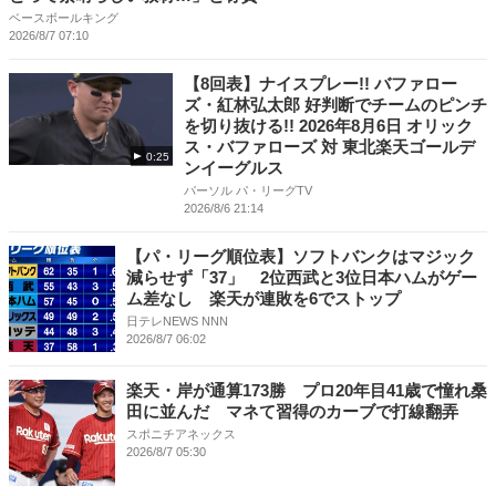
ベースボールキング
2026/8/7 07:10
【8回表】ナイスプレー!! バファロー
ズ・紅林弘太郎 好判断でチームのピンチ
を切り抜ける!! 2026年8月6日 オリック
ス・バファローズ 対 東北楽天ゴールデ
0:25
ンイーグルス
パーソル パ・リーグTV
2026/8/6 21:14
【パ・リーグ順位表】ソフトバンクはマジック
減らせず「37」 2位西武と3位日本ハムがゲー
ム差なし 楽天が連敗を6でストップ
日テレNEWS NNN
2026/8/7 06:02
楽天・岸が通算173勝 プロ20年目41歳で憧れ桑
田に並んだ マネて習得のカーブで打線翻弄
スポニチアネックス
2026/8/7 05:30