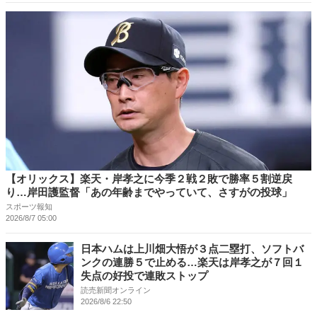
【オリックス】楽天・岸孝之に今季２戦２敗で勝率５割逆戻
り…岸田護監督「あの年齢までやっていて、さすがの投球」
スポーツ報知
2026/8/7 05:00
日本ハムは上川畑大悟が３点二塁打、ソフトバ
ンクの連勝５で止める…楽天は岸孝之が７回１
失点の好投で連敗ストップ
読売新聞オンライン
2026/8/6 22:50