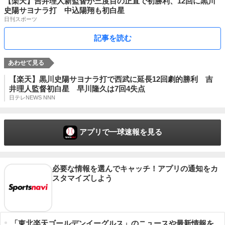
【楽天】吉井理人新監督が三度目の正直で初勝利、12回に黒川
史陽サヨナラ打 中込陽翔も初白星
日刊スポーツ
記事を読む
【楽天】黒川史陽サヨナラ打で西武に延長12回劇的勝利 吉
井理人監督初白星 早川隆久は7回4失点
日テレNEWS NNN
アプリで一球速報を見る
必要な情報を選んでキャッチ！アプリの通知をカ
スタマイズしよう
「東北楽天ゴールデンイーグルス」のニュースや最新情報を