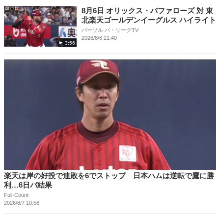
8月6日 オリックス・バファローズ 対 東
北楽天ゴールデンイーグルス ハイライト
パーソル パ・リーグTV
2026/8/6 21:40
3:56
楽天は岸の好投で連敗を6でストップ 日本ハムは逆転で鷹に勝
利…6日パ結果
Full-Count
2026/8/7 10:56