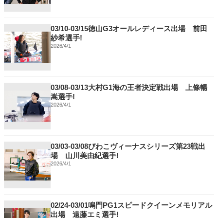
03/10-03/15徳山G3オールレディース出場 前田
紗希選手!
2026/4/1
03/08-03/13大村G1海の王者決定戦出場 上條暢
嵩選手!
2026/4/1
03/03-03/08びわこヴィーナスシリーズ第23戦出
場 山川美由紀選手!
2026/4/1
02/24-03/01鳴門PG1スピードクイーンメモリアル
出場 遠藤エミ選手!