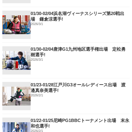
01/30-02/04浜名湖ヴィーナスシリーズ第20戦出
場 鎌倉涼選手!
2026/3/1
01/30-02/04唐津G1九州地区選手権出場 定松勇
樹選手!
2026/3/1
01/23-01/28江戸川G3オールレディース出場 渡
邉真奈美選手!
2026/2/1
01/22-01/25尼崎PG1BBCトーナメント出場 末永
和也選手!
2026/2/1