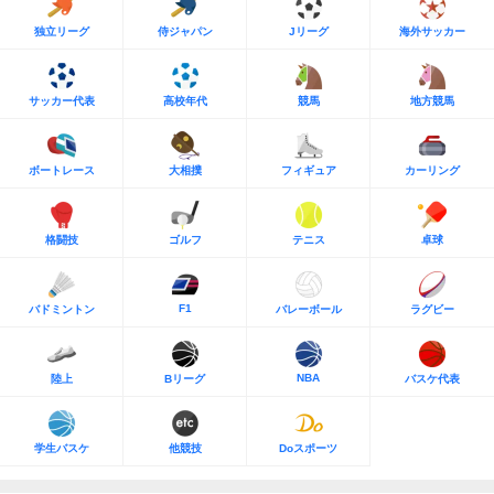
独立リーグ
侍ジャパン
Jリーグ
海外サッカー
サッカー代表
高校年代
競馬
地方競馬
ボートレース
大相撲
フィギュア
カーリング
格闘技
ゴルフ
テニス
卓球
F1
バドミントン
バレーボール
ラグビー
NBA
陸上
Bリーグ
バスケ代表
学生バスケ
他競技
Doスポーツ