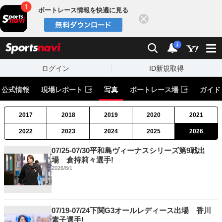
ボートレース情報を快適に見る
閉じる
スポーツナビ
検索
通知
i
ログイン
ID新規取得
公式情報
現場レポート
写真
ボートレース場
ガイド
2017
2018
2019
2020
2021
2022
2023
2024
2025
2026
07/25-07/30平和島ヴィーナスシリーズ第9戦出
場 倉持莉々選手!
2026/8/1
07/19-07/24下関G3オールレディース出場 香川
素子選手!