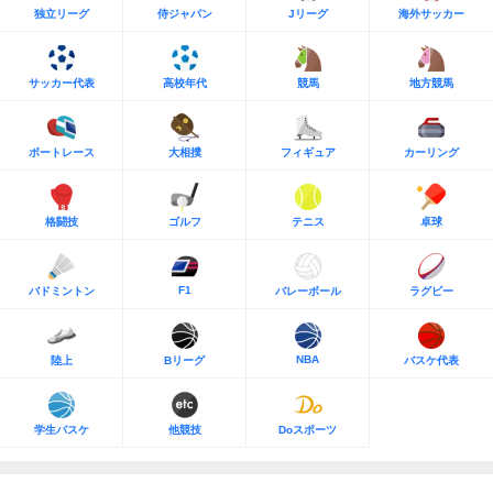
独立リーグ
侍ジャパン
Jリーグ
海外サッカー
サッカー代表
高校年代
競馬
地方競馬
ボートレース
大相撲
フィギュア
カーリング
格闘技
ゴルフ
テニス
卓球
F1
バドミントン
バレーボール
ラグビー
NBA
陸上
Bリーグ
バスケ代表
学生バスケ
他競技
Doスポーツ