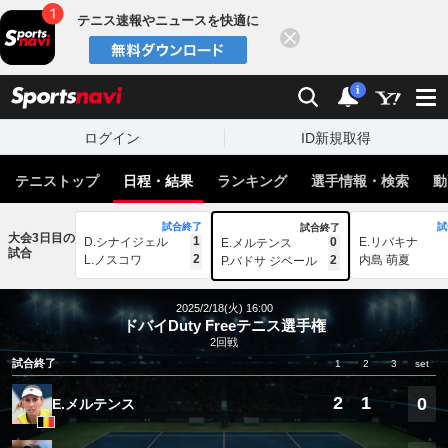
テニス速報やニュースを快適に
閉じる
スポーツナビ
検索
通知
i
ログイン
ID新規取得
テニストップ
日程・結果
ランキング
選手情報・検索
動
試合終了
試
試合終了
大会3日目の
1
D.シナイジェル
0
E.リバキナ
E.メルテンス
試合
2
L.ノスコワ
2
内島 萌夏
P.バドサ ジベール
2025/2/18(火) 16:00
ドバイDuty Freeテニス選手権
2回戦
試合終了
1
2
3
set
2
1
0
E.メルテンス