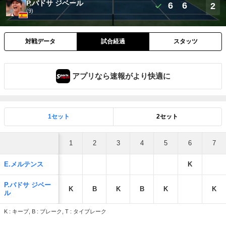
P.バドサ ジベール
6
6
2
(9)
対戦データ
試合経過
スタッツ
アプリなら速報がより快適に
1セット
2セット
1
2
3
4
5
6
7
E.メルテンス
K
P.バドサ ジベー
K
B
K
B
K
K
ル
K : キープ, B : ブレーク, T : タイブレーク